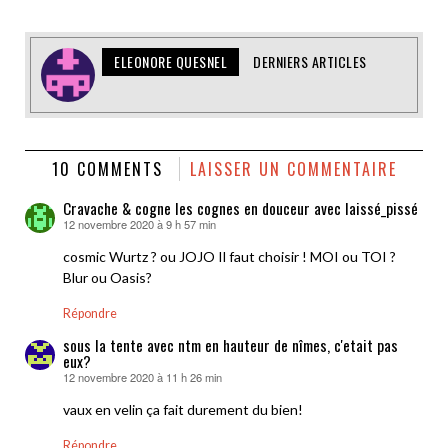
ELEONORE QUESNEL
DERNIERS ARTICLES
10 COMMENTS
LAISSER UN COMMENTAIRE
Cravache & cogne les cognes en douceur avec laissé_pissé
12 novembre 2020 à 9 h 57 min
dit :
cosmic Wurtz ? ou JOJO Il faut choisir ! MOI ou TOI ?
Blur ou Oasis?
Répondre
sous la tente avec ntm en hauteur de nîmes, c'etait pas
eux?
12 novembre 2020 à 11 h 26 min
dit :
vaux en velin ça fait durement du bien!
Répondre