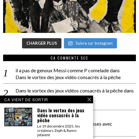
CHARGER PLUS
Suivre sur Instagram
CA COMMENTE SEC
il a pas de genoux Messi comme P comelade
dans
Dans le vortex des jeux vidéo consacrés à la pêche
Dans le vortex des jeux vidéos consacrés à la pêche
dans
PACÔME THIELLEMENT
CA VIENT DE SORTIR
La séance d’Hip Gnose
Dans le vortex des jeux
vidéo consacrés à la
La Patrie
dans
pêche
On a parlé Dolce Vita et lutte des classes avec
Le 19 décembre 2025, les
Bernardino Femminielli
créateurs Zeph & Ramo
jetaient