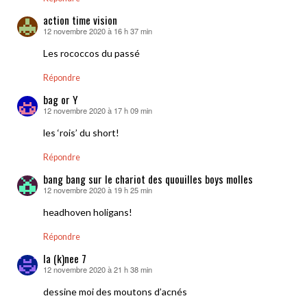
action time vision
12 novembre 2020 à 16 h 37 min
dit :
Les rococcos du passé
Répondre
bag or Y
12 novembre 2020 à 17 h 09 min
dit :
les ‘rois’ du short!
Répondre
bang bang sur le chariot des quouilles boys molles
12 novembre 2020 à 19 h 25 min
dit :
headhoven holigans!
Répondre
la (k)nee 7
12 novembre 2020 à 21 h 38 min
dit :
dessine moi des moutons d’acnés