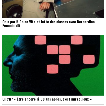
On a parlé Dolce Vita et lutte des classes avec Bernardino
Femminielli
Gilb’R : « Être encore là 30 ans après, c’est miraculeux »