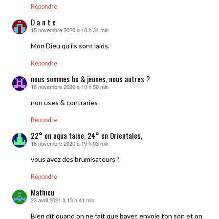
Répondre
D a n t e
15 novembre 2020 à 18 h 34 min
dit :
Mon Dieu qu’ils sont laids.
Répondre
nous sommes bo & jeunes, nous autres ?
16 novembre 2020 à 10 h 50 min
dit :
non uses & contraries
Répondre
22° en aqua taine, 24° en Orientales,
18 novembre 2020 à 19 h 03 min
dit :
vous avez des brumisateurs ?
Répondre
Mathieu
23 avril 2021 à 13 h 41 min
dit :
Bien dit quand on ne fait que baver, envoie ton son et on