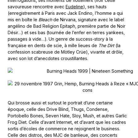
interrogations, ses moments de flottement (voir cette
savoureuse rencontre avec
Eudeline
), ses hauts
(enregistrement à Paris avec Jack Endino, l’homme a qui
mis en boîte le
Bleach
de Nirvana, signature avec le label
angélino de Bad Religion Epitaph, première partie de Noir
Désir…) et ses bas (tournée de l’enfer en terres yankees,
passages à vide…). Un genre de success-story à la
française en dents de scie, à mille lieues de
The Dirt
(la
confession scabreuse de Mötley Crüe), vivante et drôle,
avec son lot d’anecdotes croustillantes.
Qui brosse aussi et surtout le portrait d’une certaine
époque, celle des Drive Blind, Thugs, Condense,
Portobello Bones, Seven Hate, Sloy, Mush, et autres Garlic
Frog Diet. Celle d’avant Internet, et d’avant que les cadres
sortis d’écoles de commerce ne rejoignent le business.
Celle des distros, des MJC de banlieue, des concerts