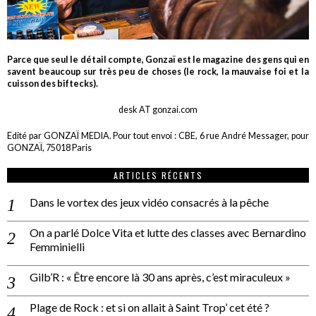
Parce que seul le détail compte, Gonzaï est le magazine des gens qui en
savent beaucoup sur très peu de choses (le rock, la mauvaise foi et la
cuisson des biftecks).
desk AT gonzai.com
Edité par GONZAÏ MEDIA. Pour tout envoi : CBE, 6 rue André Messager, pour
GONZAÏ, 75018 Paris
ARTICLES RÉCENTS
Dans le vortex des jeux vidéo consacrés à la pêche
On a parlé Dolce Vita et lutte des classes avec Bernardino
Femminielli
Gilb’R : « Être encore là 30 ans après, c’est miraculeux »
Plage de Rock : et si on allait à Saint Trop’ cet été ?