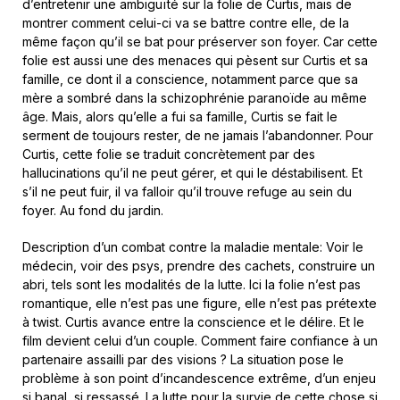
d’entretenir une ambiguïté sur la folie de Curtis, mais de
montrer comment celui-ci va se battre contre elle, de la
même façon qu’il se bat pour préserver son foyer. Car cette
folie est aussi une des menaces qui pèsent sur Curtis et sa
famille, ce dont il a conscience, notamment parce que sa
mère a sombré dans la schizophrénie paranoïde au même
âge. Mais, alors qu’elle a fui sa famille, Curtis se fait le
serment de toujours rester, de ne jamais l’abandonner. Pour
Curtis, cette folie se traduit concrètement par des
hallucinations qu’il ne peut gérer, et qui le déstabilisent. Et
s’il ne peut fuir, il va falloir qu’il trouve refuge au sein du
foyer. Au fond du jardin.
Description d’un combat contre la maladie mentale: Voir le
médecin, voir des psys, prendre des cachets, construire un
abri, tels sont les modalités de la lutte. Ici la folie n’est pas
romantique, elle n’est pas une figure, elle n’est pas prétexte
à twist. Curtis avance entre la conscience et le délire. Et le
film devient celui d’un couple. Comment faire confiance à un
partenaire assailli par des visions ? La situation pose le
problème à son point d’incandescence extrême, d’un enjeu
si banal, si ressassé. La lutte pour la survie de cette chose si