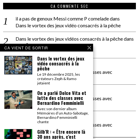
CA COMMENTE SEC
il a pas de genoux Messi comme P comelade
dans
Dans le vortex des jeux vidéo consacrés à la pêche
Dans le vortex des jeux vidéos consacrés à la pêche
dans
PACÔME THIELLEMENT
CA VIENT DE SORTIR
La séance d’Hip Gnose
Dans le vortex des jeux
vidéo consacrés à la
La Patrie
dans
pêche
On a parlé Dolce Vita et lutte des classes avec
Le 19 décembre 2025, les
Bernardino Femminielli
créateurs Zeph & Ramo
jetaient
carte noire negra à l'o tiede
dans
On a parlé Dolce Vita et
lutte des classes avec
On a parlé Dolce Vita et lutte des classes avec
Bernardino Femminielli
Bernardino Femminielli
Avec son dernier album
Mémoires d’un Auto-Sabotage,
moise et son mascaré
dans
Bernardino Femminielli
chante
On a parlé Dolce Vita et lutte des classes avec
Bernardino Femminielli
Gilb’R : « Être encore là
30 ans après, c’est