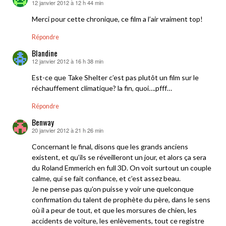
12 janvier 2012 à 12 h 44 min
dit :
Merci pour cette chronique, ce film a l’air vraiment top!
Répondre
Blandine
12 janvier 2012 à 16 h 38 min
dit :
Est-ce que Take Shelter c’est pas plutôt un film sur le
réchauffement climatique? la fin, quoi….pfff…
Répondre
Benway
20 janvier 2012 à 21 h 26 min
dit :
Concernant le final, disons que les grands anciens
existent, et qu’ils se réveilleront un jour, et alors ça sera
du Roland Emmerich en full 3D. On voit surtout un couple
calme, qui se fait confiance, et c’est assez beau.
Je ne pense pas qu’on puisse y voir une quelconque
confirmation du talent de prophète du père, dans le sens
où il a peur de tout, et que les morsures de chien, les
accidents de voiture, les enlèvements, tout ce registre