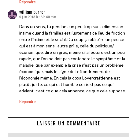
Répondre
william burren
9 juin 2013 à 16 h 09 min
dit :
Dans un sens, tu penches un peu trop sur la dimension
intime quand la familles est justement ce lieu de friction
entre l’intime et le social. Du coup ça oblitère un peu ce
qui est à mon sens l’autre grille, celle du politique/
économique, dire en gros, même si la lecture est un peu
rapide, que l’on ne doit pas confondre le symptôme et la
maladie, que par exemple la crise n’est pas un problème
économique, mais le signe de l’effondrement de
l’économie même. En cela la doxa Lovercraftienne est
plutôt juste, ce qui est horrible ce n’est pas ce qui
advient, c’est ce que cela annonce, ce que cela suppose.
Répondre
LAISSER UN COMMENTAIRE