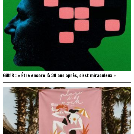
Gilb’R : « Être encore là 30 ans après, c’est miraculeux »