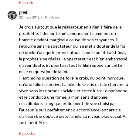
Répondre
prvd
22 mars 2012 à 19 h 55 min
dit :
Je crois surtout que le réalisateur en a rien à faire de la
prophétie, il démonte mécaniquement comment un
homme devient marginal à cause de ses croyances. Il
retourne ainsi le spectateur qui se met à douter de la foi
de quelqu’un, qui le prend lui aussi pour fou et twist final,
la prophétie se réalise, le spectateur est bien embarrassé
d’avoir douté. Et pourtant tout le film repose sur cette
mise en question de la foi.
Il est moins question de folie je crois, du point individuel,
qu’une folie collective. La folie de Curtis est de chercher à
vivre sans les normes sociales et cette lutte l’emprisonne
et le conduit à une forme, à mon sens d’anomie.
cela dit dans la logique et du point de vue choisi par
l’auteur je suis parfaitement d’accord(excellent article
d’ailleurs), je déplace juste l’angle au niveau plus social. A
tort, peut être.
Répondre