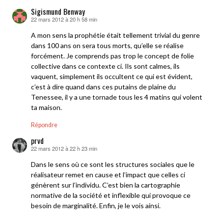
Sigismund Benway
22 mars 2012 à 20 h 58 min
dit :
A mon sens la prophétie était tellement trivial du genre
dans 100 ans on sera tous morts, qu’elle se réalise
forcément. Je comprends pas trop le concept de folie
collective dans ce contexte ci. Ils sont calmes, ils
vaquent, simplement ils occultent ce qui est évident,
c’est à dire quand dans ces putains de plaine du
Tenessee, il y a une tornade tous les 4 matins qui volent
ta maison.
Répondre
prvd
22 mars 2012 à 22 h 23 min
dit :
Dans le sens où ce sont les structures sociales que le
réalisateur remet en cause et l’impact que celles ci
génèrent sur l’individu. C’est bien la cartographie
normative de la société et inflexible qui provoque ce
besoin de marginalité. Enfin, je le vois ainsi.