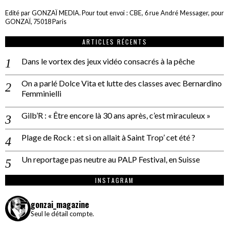
Edité par GONZAÏ MEDIA. Pour tout envoi : CBE, 6 rue André Messager, pour
GONZAÏ, 75018 Paris
ARTICLES RÉCENTS
Dans le vortex des jeux vidéo consacrés à la pêche
On a parlé Dolce Vita et lutte des classes avec Bernardino
Femminielli
Gilb’R : « Être encore là 30 ans après, c’est miraculeux »
Plage de Rock : et si on allait à Saint Trop’ cet été ?
Un reportage pas neutre au PALP Festival, en Suisse
INSTAGRAM
gonzai_magazine
Seul le détail compte.