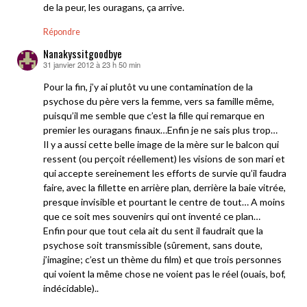
de la peur, les ouragans, ça arrive.
Répondre
Nanakyssitgoodbye
31 janvier 2012 à 23 h 50 min
dit :
Pour la fin, j’y ai plutôt vu une contamination de la
psychose du père vers la femme, vers sa famille même,
puisqu’il me semble que c’est la fille qui remarque en
premier les ouragans finaux…Enfin je ne sais plus trop…
Il y a aussi cette belle image de la mère sur le balcon qui
ressent (ou perçoit réellement) les visions de son mari et
qui accepte sereinement les efforts de survie qu’il faudra
faire, avec la fillette en arrière plan, derrière la baie vitrée,
presque invisible et pourtant le centre de tout… A moins
que ce soit mes souvenirs qui ont inventé ce plan…
Enfin pour que tout cela ait du sent il faudrait que la
psychose soit transmissible (sûrement, sans doute,
j’imagine; c’est un thème du film) et que trois personnes
qui voient la même chose ne voient pas le réel (ouais, bof,
indécidable)..