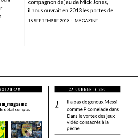
compagnon de jeu de Mick Jones,
er
il nous ouvrait en 2013 les portes de
s
15 SEPTEMBRE 2018
MAGAZINE
INSTAGRAM
CA COMMENTE SEC
il a pas de genoux Messi
zai_magazine
comme P comelade
dans
 le détail compte.
Dans le vortex des jeux
vidéo consacrés à la
pêche