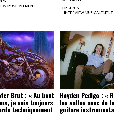
2026
IEW
·
MUSICALEMENT
31 MAI 2026
INTERVIEW
·
MUSICALEMENT
ter Brut : « Au bout
Hayden Pedigo : « R
ans, je suis toujours
les salles avec de l
erde techniquement
guitare instrumenta