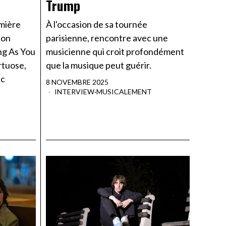
Trump
emière
À l'occasion de sa tournée
son
parisienne, rencontre avec une
ing As You
musicienne qui croit profondément
rtuose,
que la musique peut guérir.
ic
8 NOVEMBRE 2025
INTERVIEW
·
MUSICALEMENT