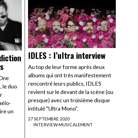
IDLES : l’ultra interview
diction
ms
Au top de leur forme après deux
albums qui ont très manifestement
"One
rencontré leurs publics, IDLES
, le duo
revient sur le devant de la scène (ou
r
presque) avec un troisième disque
aélo-
intitulé "Ultra Mono".
ire un
27 SEPTEMBRE 2020
INTERVIEW
·
MUSICALEMENT