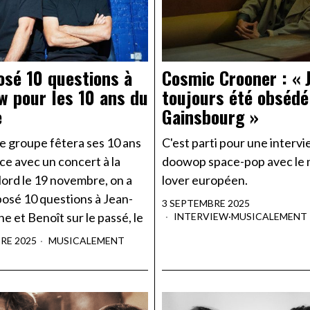
osé 10 questions à
Cosmic Crooner : « J
w pour les 10 ans du
toujours été obsédé
e
Gainsbourg »
e groupe fêtera ses 10 ans
C'est parti pour une interv
ce avec un concert à la
doowop space-pop avec le
Nord le 19 novembre, on a
lover européen.
posé 10 questions à Jean-
3 SEPTEMBRE 2025
e et Benoît sur le passé, le
INTERVIEW
·
MUSICALEMENT
RE 2025
MUSICALEMENT