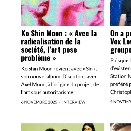
Ko Shin Moon : « Avec la
On a p
radicalisation de la
Vox Lo
société, l’art pose
group
problème »
Puisque l
d'existen
Ko Shin Moon revient avec « Sîn »,
Station 
son nouvel album. Discutons avec
préféré 
Axel Moon, à l’origine du projet, de
Christoph
l’art sous autoritarisme.
4 NOVEMB
6 NOVEMBRE 2025
INTERVIEW