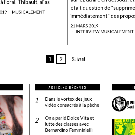
’à l’oral, Thibault, alias
était question de "supprim
2019
MUSICALEMENT
immédiatement" des propo
21 MARS 2019
INTERVIEW
·
MUSICALEMENT
1
2
Suivant
ARTICLES RÉCENTS
Dans le vortex des jeux
gon
vidéo consacrés à la pêche
Seul
On a parlé Dolce Vita et
lutte des classes avec
Bernardino Femminielli