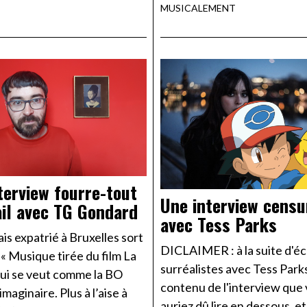
MUSICALEMENT
terview fourre-tout
Une interview censu
il avec TG Gondard
avec Tess Parks
is expatrié à Bruxelles sort
DICLAIMER : à la suite d'é
 « Musique tirée du film La
surréalistes avec Tess Parks
qui se veut comme la BO
contenu de l'interview que
imaginaire. Plus à l’aise à
auriez dû lire en dessous, et 