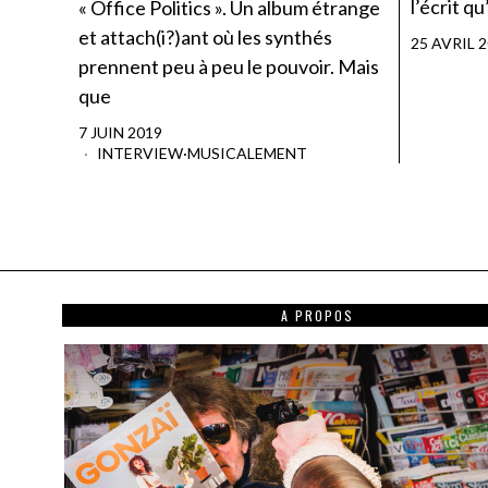
l’écrit qu
« Office Politics ». Un album étrange
et attach(i?)ant où les synthés
25 AVRIL 
prennent peu à peu le pouvoir. Mais
que
7 JUIN 2019
INTERVIEW
·
MUSICALEMENT
A PROPOS