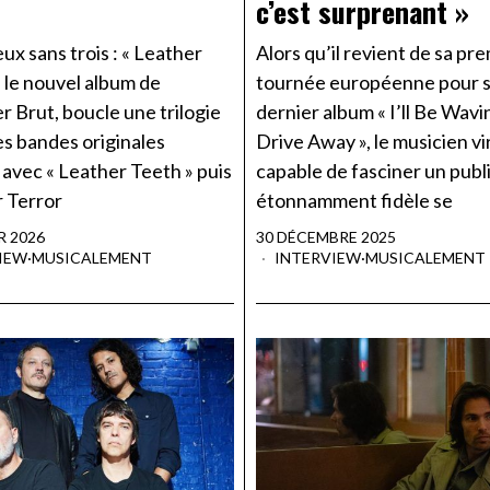
c’est surprenant »
ux sans trois : « Leather
Alors qu’il revient de sa pr
 le nouvel album de
tournée européenne pour 
 Brut, boucle une trilogie
dernier album « I’ll Be Wav
es bandes originales
Drive Away », le musicien vi
avec « Leather Teeth » puis
capable de fasciner un publ
r Terror
étonnamment fidèle se
R 2026
30 DÉCEMBRE 2025
IEW
·
MUSICALEMENT
INTERVIEW
·
MUSICALEMENT