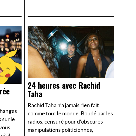
24 heures avec Rachid
rée
Taha
Rachid Taha n’a jamais rien fait
changes
comme tout le monde. Boudé par les
 sur le
radios, censuré pour d’obscures
 vous
manipulations politiciennes,
où il