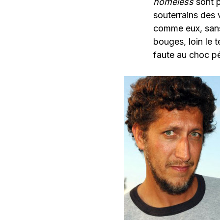
homeless
sont p
souterrains des v
comme eux, sans 
bouges, loin le 
faute au choc pé