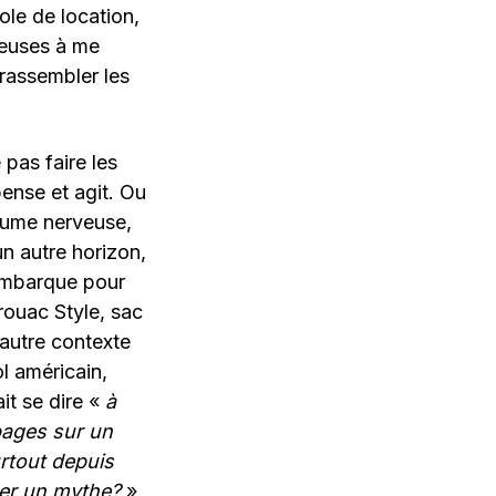
ole de location,
veuses à me
rassembler les
pas faire les
pense et agit. Ou
plume nerveuse,
un autre horizon,
’embarque pour
rouac Style, sac
 autre contexte
l américain,
it se dire «
à
pages sur un
rtout depuis
er un mythe?
»