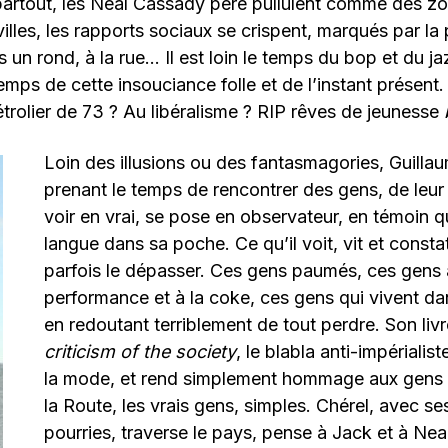
artout, les Neal Cassady père pullulent comme des z
illes, les rapports sociaux se crispent, marqués par la 
un rond, à la rue… Il est loin le temps du bop et du ja
temps de cette insouciance folle et de l’instant présent
trolier de 73 ? Au libéralisme ? RIP rêves de jeunesse
Loin des illusions ou des fantasmagories, Guilla
prenant le temps de rencontrer des gens, de leur 
voir en vrai, se pose en observateur, en témoin qu
langue dans sa poche. Ce qu’il voit, vit et const
parfois le dépasser. Ces gens paumés, ces gens 
performance et à la coke, ces gens qui vivent da
en redoutant terriblement de tout perdre. Son livr
criticism of the society
, le blabla anti-impérialis
la mode, et rend simplement hommage aux gens 
la Route, les vrais gens, simples. Chérel, avec s
pourries, traverse le pays, pense à Jack et à Neal