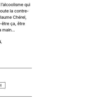
 l’alcoolisme qui
toute la contre-
llaume Chérel,
-être ça, être
la main…
3.
UX