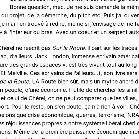
Bonne question, mec. Je me suis demandé la mêm
u projet, de la démarche, du pitch etc. Puis j’ai ouvert le
je n’ai rien trouvé à redire, même si j’envisage de me f
 à l’intérieur du bras. Avec un coeur et un serpent auto
Chérel ne réécrit pas
Sur la Route
, il part sur les trace
c, d’ailleurs. Jack London, immense écrivain américain
ture des grands espaces », est très vivant tout au long 
Et Melville. Ces écrivains de l’ailleurs…), son livre ser
de la Route
. LA Route bien sûr, mais un mythe ancré da
n peuple, d’une économie. Inutile de chercher les simili
et celui de Chérel, on ne peut comparer que les villes, l
t. Pour le reste, on s’en doute, ça n’a rien à voir; Ché
elons que crise économique, guerres, terrorisme, NRA
es réjouissances propres à notre système libéral chéri 
régions. Même de la première puissance économique mon