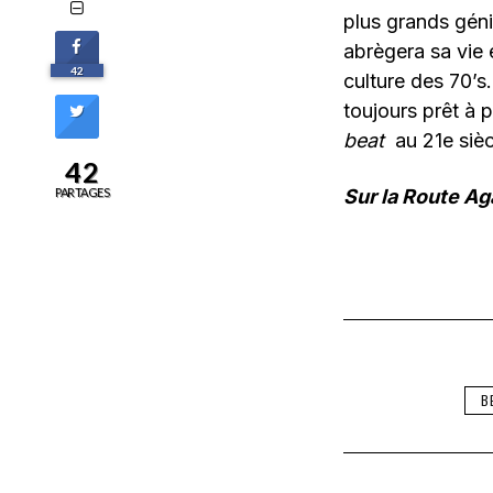
plus grands génie
abrègera sa vie e
42
culture des 70’s
toujours prêt à p
beat
au 21e sièc
42
PARTAGES
Sur la Route Ag
B