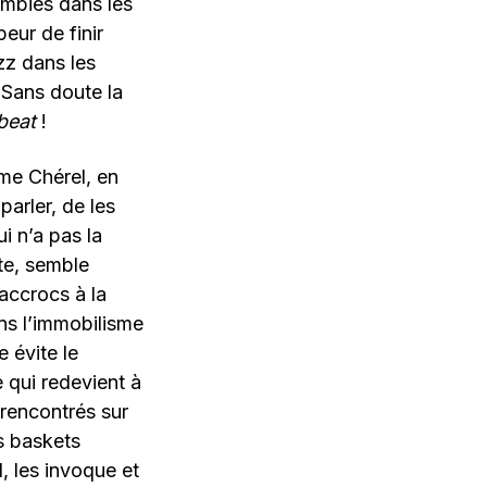
ombies dans les
peur de finir
zz dans les
. Sans doute la
beat
!
ume Chérel, en
parler, de les
i n’a pas la
ate, semble
accrocs à la
ns l’immobilisme
e évite le
te qui redevient à
rencontrés sur
es baskets
, les invoque et