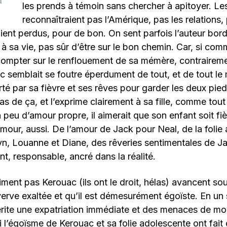
les prends à témoin sans chercher à apitoyer. L
reconnaîtraient pas l’Amérique, pas les relations,
aient perdus, pour de bon. On sent parfois l’auteur bord
 à sa vie, pas sûr d’être sur le bon chemin. Car, si co
ompter sur le renflouement de sa mémère, contrairement
uac semblait se foutre éperdument de tout, et de tout l
té par sa fièvre et ses rêves pour garder les deux pieds
as de ça, et l’exprime clairement à sa fille, comme tou
 peu d’amour propre, il aimerait que son enfant soit fiè
amour, aussi. De l’amour de Jack pour Neal, de la foli
yn, Louanne et Diane, des rêveries sentimentales de 
t, responsable, ancré dans la réalité.
iment pas Kerouac (ils ont le droit, hélas) avancent sou
erve exaltée et qu’il est démesurément égoïste. En un
érite une expatriation immédiate et des menaces de mort
 Si l’égoïsme de Kerouac et sa folie adolescente ont fait 