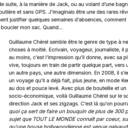
de suite, à la manière de Jack, ou au volant d’une bagn
outière et sans GPS. J’imaginais être une des rares rê
t justifier quelques semaines d’absences, comment 
 boucler mon sac. Quand…
Guillaume Chérel semble être le genre de type à ne 
choses à moitié. Ecrivain, voyageur, journaliste, il 
au moins, c’est l’impression qu’il donne, avec sa 
vive, toujours en train de partir quelque part, vers 
un autre pays, une autre dimension. En 2008, il s
un voyage qu’il a déjà fait, plus jeune, en mode Ke
au dos et pouce levé. Avec plus de bouteille et un
socio-économique, voilà Guillaume Chérel sur le so
direction Jack et ses zigzags. C’est là qu’on pourra
quoi ça sert de faire un bouquin de plus de 300 
sujet que TOUT LE MONDE connaît par coeur, su
qu’une bouse hollywoodienne est venue galvaud