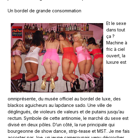
Un bordel de grande consommation
Et le sexe
dans tout
ça ?
Machine à
fric à ciel
ouvert, la
luxure est
omniprésente, du musée officiel au bordel de luxe, des
blackos aguicheurs au lapdance sado. Une ville de
déglingués, de violeurs de valeurs et de putains jusqu’au
rectum. Symbole de cette antinomie, le marché du sexe est
divisé en deux pôles. D’un côté, la rue principale qui
bourgeonne de show dance, strip-tease et MST. Je me fais
accoster par Joe, un jeune camerounais venu décrocher