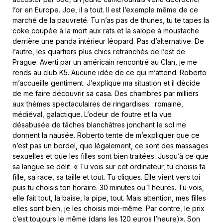
l’or en Europe. Joe, il a tout. Il est l’exemple même de ce
marché de la pauvreté. Tu n’as pas de thunes, tu te tapes la
coke coupée à la mort aux rats et la salope à moustache
derrière une panda intérieur léopard. Pas d’alternative. De
l’autre, les quartiers plus chics retranchés de l’est de
Prague. Averti par un américain rencontré au Clan, je me
rends au club K5. Aucune idée de ce qui m’attend. Roberto
m’accueille gentiment. J’explique ma situation et il décide
de me faire découvrir sa casa. Des chambres par milliers
aux thèmes spectaculaires de ringardises : romaine,
médiéval, galactique. L’odeur de foutre et la vue
désabusée de tâches blanchâtres jonchant le sol me
donnent la nausée. Roberto tente de m’expliquer que ce
n’est pas un bordel, que légalement, ce sont des massages
sexuelles et que les filles sont bien traitées. Jusqu’à ce que
sa langue se délit. « Tu vois sur cet ordinateur, tu choisis ta
fille, sa race, sa taille et tout. Tu cliques. Elle vient vers toi
puis tu choisis ton horaire. 30 minutes ou 1 heures. Tu vois,
elle fait tout, la baise, la pipe, tout. Mais attention, mes filles
elles sont bien, je les choisis moi-même. Par contre, le prix
c’est toujours le même (dans les 120 euros l’heure)». Son