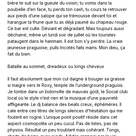
bière te suit sur la gueule du voisin, tu vomis dans la
poubelle d’en face, tu perds ton cash, tu cours te retrouver
aux pieds d’une salope qui se trémousse devant toi et
harangue ta thune que tu as déjà paumé au chapeau rouge.
Ce bar est culte. Déviant et dégradant. Mais toujours aussi
déchainé, même un lundi soir de juillet où les touristes
pataugent dans le hammam. Il est bon s’y perdre. La vraie
jeunesse praguoise, pulls tricotés faits mains. Mon dieu, ça
fait du bien.
Bataille au sommet, dreadeux ou longs cheveux
Il faut absolument que mon cul daigne à bouger sa graisse
si maigre vers le Roxy, temple de l’underground praguois.
Je tombe dans un bidonville de mauvais goût, le Social club
local où le style n’est rien et la musique d’une pauvreté
affligeante. Le dj balance des beats creux, éphémères. Il
cale entre ces titres de longs silences d’hésitation qui me
foutent en rogne. L’unique point positif réside dans cet
aspect cosmopolite un peu cucul. Pas de listes, pas de
physios. Résultat un peu troublant mais cohérant. Tongs,