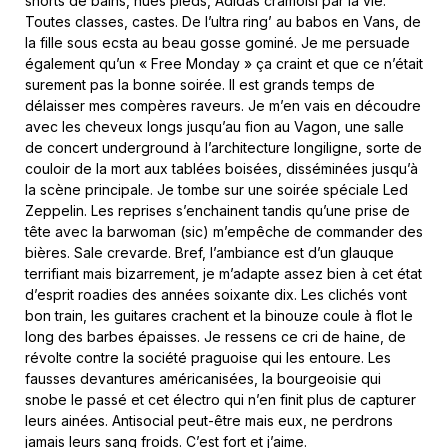
shorts de bains, nues pieds, Adidas cramoisi par la vie.
Toutes classes, castes. De l’ultra ring’ au babos en Vans, de
la fille sous ecsta au beau gosse gominé. Je me persuade
également qu’un « Free Monday » ça craint et que ce n’était
surement pas la bonne soirée. Il est grands temps de
délaisser mes compères raveurs. Je m’en vais en découdre
avec les cheveux longs jusqu’au fion au Vagon, une salle
de concert underground à l’architecture longiligne, sorte de
couloir de la mort aux tablées boisées, disséminées jusqu’à
la scène principale. Je tombe sur une soirée spéciale Led
Zeppelin. Les reprises s’enchainent tandis qu’une prise de
tête avec la barwoman (sic) m’empêche de commander des
bières. Sale crevarde. Bref, l’ambiance est d’un glauque
terrifiant mais bizarrement, je m’adapte assez bien à cet état
d’esprit roadies des années soixante dix. Les clichés vont
bon train, les guitares crachent et la binouze coule à flot le
long des barbes épaisses. Je ressens ce cri de haine, de
révolte contre la société praguoise qui les entoure. Les
fausses devantures américanisées, la bourgeoisie qui
snobe le passé et cet électro qui n’en finit plus de capturer
leurs ainées. Antisocial peut-être mais eux, ne perdrons
jamais leurs sang froids. C’est fort et j’aime.