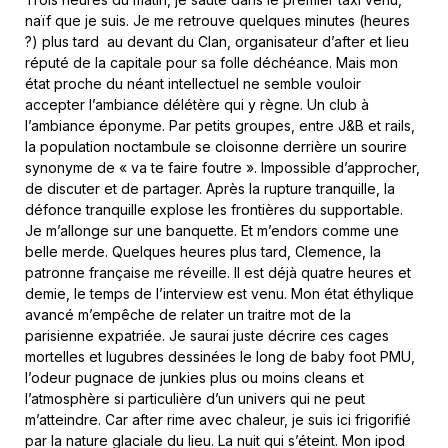
naïf que je suis. Je me retrouve quelques minutes (heures
?) plus tard au devant du Clan, organisateur d’after et lieu
réputé de la capitale pour sa folle déchéance. Mais mon
état proche du néant intellectuel ne semble vouloir
accepter l’ambiance délétère qui y règne. Un club à
l’ambiance éponyme. Par petits groupes, entre J&B et rails,
la population noctambule se cloisonne derrière un sourire
synonyme de « va te faire foutre ». Impossible d’approcher,
de discuter et de partager. Après la rupture tranquille, la
défonce tranquille explose les frontières du supportable.
Je m’allonge sur une banquette. Et m’endors comme une
belle merde. Quelques heures plus tard, Clemence, la
patronne française me réveille. Il est déjà quatre heures et
demie, le temps de l’interview est venu. Mon état éthylique
avancé m’empêche de relater un traitre mot de la
parisienne expatriée. Je saurai juste décrire ces cages
mortelles et lugubres dessinées le long de baby foot PMU,
l’odeur pugnace de junkies plus ou moins cleans et
l’atmosphère si particulière d’un univers qui ne peut
m’atteindre. Car after rime avec chaleur, je suis ici frigorifié
par la nature glaciale du lieu. La nuit qui s’éteint. Mon ipod