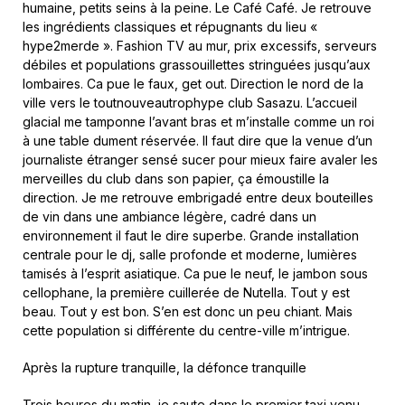
humaine, petits seins à la peine. Le Café Café. Je retrouve
les ingrédients classiques et répugnants du lieu «
hype2merde ». Fashion TV au mur, prix excessifs, serveurs
débiles et populations grassouillettes stringuées jusqu’aux
lombaires. Ca pue le faux, get out. Direction le nord de la
ville vers le toutnouveautrophype club Sasazu. L’accueil
glacial me tamponne l’avant bras et m’installe comme un roi
à une table dument réservée. Il faut dire que la venue d’un
journaliste étranger sensé sucer pour mieux faire avaler les
merveilles du club dans son papier, ça émoustille la
direction. Je me retrouve embrigadé entre deux bouteilles
de vin dans une ambiance légère, cadré dans un
environnement il faut le dire superbe. Grande installation
centrale pour le dj, salle profonde et moderne, lumières
tamisés à l’esprit asiatique. Ca pue le neuf, le jambon sous
cellophane, la première cuillerée de Nutella. Tout y est
beau. Tout y est bon. S’en est donc un peu chiant. Mais
cette population si différente du centre-ville m’intrigue.
Après la rupture tranquille, la défonce tranquille
Trois heures du matin, je saute dans le premier taxi venu,