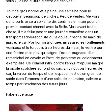
sous C, d’une culture électro de caniveau.
Tout ce gros bordel et à peine une semaine pour le
découvrir. Beaucoup de clichés. Peu de vérités. Me voilà
donc parti, pinte à soixante dix centimes en main pour un
premier contact charnel avec la Belle. Mais avant toute
chose, il m’a fallut passer une journée complète dans un
transport sadomasochiste où la douleur règne de main de
maitre: le car. Position mi allongée, mi assise, les ronflements
vomiteux et le torticolis à six heures du matin, le ventre qui
crie famine et le nez qui saigne, l’odeur pugnace d’un
romanichel en cavale et l’attitude perverse du colonisateur
exemplaire. Ce combat infini contre l’ennui m’épuise malgré
la picole scotchée au fond du sac. En vingt trois heures de
car, la valeur du temps et de l’espace n’est qu’un grain de
sable dans l’immensité d’une solitude inhumaine, calmée à
temps par l’excitation des futurs jours.
Fake et véracité