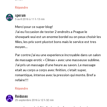
Répondre
sperum
5 avril 2016 à 11 h 13 min
dit :
Merci pour ce super blog!
J’ai eu l’occasion de tester 2 endroits a Prague le
showpark wui est un enorme bordel ou on peux choisir les
filles, les prix sont plustot bons mais le service est tres
moyen…
Par contre j’ai eu une experience incroyable dans un salon
de massage erotic « Climax » avec une masseuse sublime.
J’ai pris un massage d’une heure au savon. Le massage
etait au corps a corps avec finition, c’etait super,
romantique, intense avec la pression qui monte. Bref a
refaire!!!
Répondre
Roidusex
25 septembre 2016 à 12 h 32 min
dit :