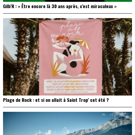
Gilb’R : « Être encore là 30 ans après, c’est miraculeux »
Plage de Rock : et si on allait à Saint Trop’ cet été ?