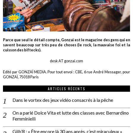
Parce que seul le détail compte, Gonzaï est le magazine des gens qui en
savent beaucoup sur très peu de choses (le rock, la mauvaise foi et la
cuisson des biftecks).
desk AT gonzai.com
Edité par GONZAÏ MEDIA. Pour tout envoi : CBE, 6 rue André Messager, pour
GONZAÏ, 75018 Paris
ARTICLES RÉCENTS
Dans le vortex des jeux vidéo consacrés à la pêche
On a parlé Dolce Vita et lutte des classes avec Bernardino
Femminielli
Gilb’R : « Être encore là 30 ans après, c’est miraculeux »