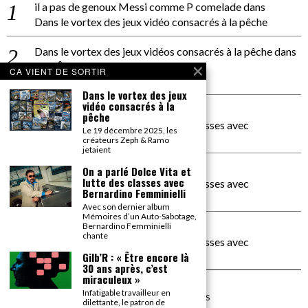
il a pas de genoux Messi comme P comelade
dans
Dans le vortex des jeux vidéo consacrés à la pêche
Dans le vortex des jeux vidéos consacrés à la pêche
dans
PACÔME THIELLEMENT
CA VIENT DE SORTIR
La séance d’Hip Gnose
Dans le vortex des jeux
vidéo consacrés à la
La Patrie
dans
pêche
On a parlé Dolce Vita et lutte des classes avec
Le 19 décembre 2025, les
Bernardino Femminielli
créateurs Zeph & Ramo
jetaient
carte noire negra à l'o tiede
dans
On a parlé Dolce Vita et
lutte des classes avec
On a parlé Dolce Vita et lutte des classes avec
Bernardino Femminielli
Bernardino Femminielli
Avec son dernier album
Mémoires d’un Auto-Sabotage,
moise et son mascaré
dans
Bernardino Femminielli
chante
On a parlé Dolce Vita et lutte des classes avec
Bernardino Femminielli
Gilb’R : « Être encore là
30 ans après, c’est
miraculeux »
Infatigable travailleur en
©
2026
TOUS DROITS RÉSERVÉS
dilettante, le patron de