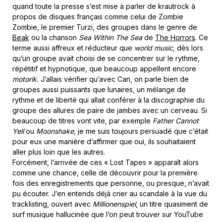
quand toute la presse s’est mise à parler de krautrock à
propos de disques français comme celui de Zombie
Zombie, le premier Turzi, des groupes dans le genre de
Beak
ou la chanson
Sea Within The Sea
de
The Horrors
. Ce
terme aussi affreux et réducteur que
world music
, dès lors
qu’un groupe avait choisi de se concentrer sur le rythme,
répétitif et hypnotique, que beaucoup appellent encore
motorik.
J’allais vérifier qu’avec Can, on parle bien de
groupes aussi puissants que lunaires, un mélange de
rythme et de liberté qui allait conférer à la discographie du
groupe des allures de paire de jambes avec un cerveau. Si
beaucoup de titres vont vite, par exemple
Father Cannot
Yell
ou
Moonshake
, je me suis toujours persuadé que c’était
pour eux une manière d’affirmer que oui, ils souhaitaient
aller plus loin que les autres.
Forcément, l’arrivée de ces « Lost Tapes » apparaît alors
comme une chance, celle de découvrir pour la première
fois des enregistrements que personne, ou presque, n’avait
pu écouter. J’en entends déjà crier au scandale à la vue du
tracklisting, ouvert avec
Millionenspiel
, un titre quasiment de
surf musique hallucinée que l’on peut trouver sur YouTube