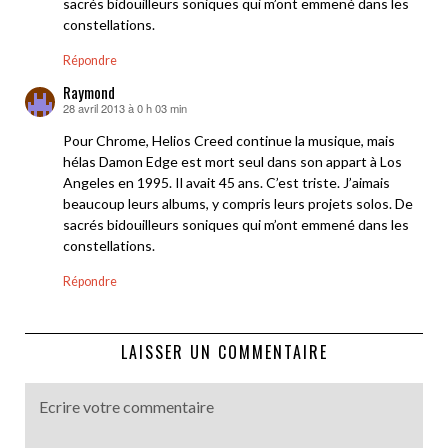
sacrés bidouilleurs soniques qui m’ont emmené dans les
constellations.
Répondre
Raymond
28 avril 2013 à 0 h 03 min
dit :
Pour Chrome, Helios Creed continue la musique, mais
hélas Damon Edge est mort seul dans son appart à Los
Angeles en 1995. Il avait 45 ans. C’est triste. J’aimais
beaucoup leurs albums, y compris leurs projets solos. De
sacrés bidouilleurs soniques qui m’ont emmené dans les
constellations.
Répondre
LAISSER UN COMMENTAIRE