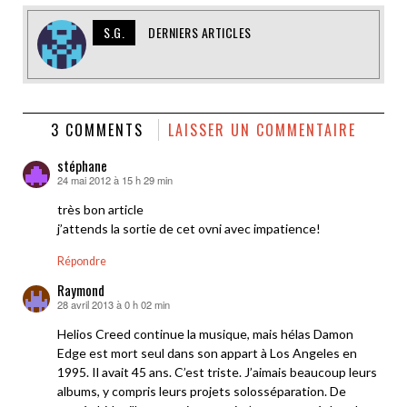
S.G.
DERNIERS ARTICLES
3 COMMENTS
LAISSER UN COMMENTAIRE
stéphane
24 mai 2012 à 15 h 29 min
dit :
très bon article
j’attends la sortie de cet ovni avec impatience!
Répondre
Raymond
28 avril 2013 à 0 h 02 min
dit :
Helios Creed continue la musique, mais hélas Damon
Edge est mort seul dans son appart à Los Angeles en
1995. Il avait 45 ans. C’est triste. J’aimais beaucoup leurs
albums, y compris leurs projets solosséparation. De