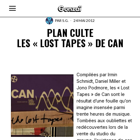
PAR
S.G.
24 MAI 2012
PLAN CULTE
LES « LOST TAPES » DE CAN
Compilées par Irmin
Schmidt, Daniel Miller et
Jono Podmore, les « Lost
Tapes » de Can sont le
résultat d’une fouille qu’on
imagine insensée parmi
trente heures de musique.
Tombées aux oubliettes et
redécouvertes lors de la
vente du studio du