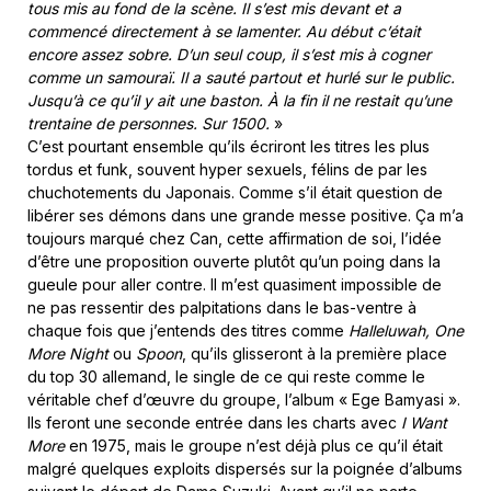
tous mis au fond de la scène. Il s’est mis devant et a
commencé directement à se lamenter. Au début c’était
encore assez sobre. D’un seul coup, il s’est mis à cogner
comme un samouraï. Il a sauté partout et hurlé sur le public.
Jusqu’à ce qu’il y ait une baston. À la fin il ne restait qu’une
trentaine de personnes. Sur 1500.
»
C’est pourtant ensemble qu’ils écriront les titres les plus
tordus et funk, souvent hyper sexuels, félins de par les
chuchotements du Japonais. Comme s’il était question de
libérer ses démons dans une grande messe positive. Ça m’a
toujours marqué chez Can, cette affirmation de soi, l’idée
d’être une proposition ouverte plutôt qu’un poing dans la
gueule pour aller contre. Il m’est quasiment impossible de
ne pas ressentir des palpitations dans le bas-ventre à
chaque fois que j’entends des titres comme
Halleluwah, One
More Night
ou
Spoon
, qu’ils glisseront à la première place
du top 30 allemand, le single de ce qui reste comme le
véritable chef d’œuvre du groupe, l’album « Ege Bamyasi ».
Ils feront une seconde entrée dans les charts avec
I Want
More
en 1975, mais le groupe n’est déjà plus ce qu’il était
malgré quelques exploits dispersés sur la poignée d’albums