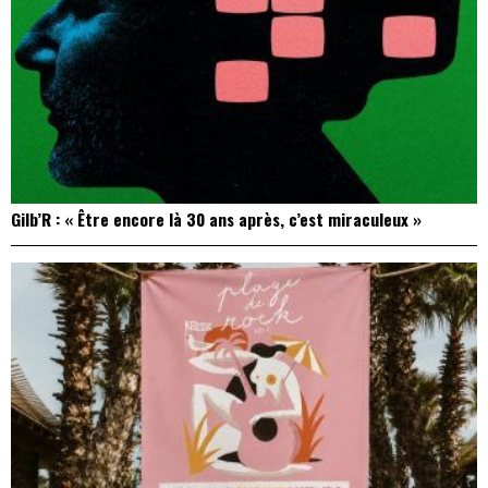
Gilb’R : « Être encore là 30 ans après, c’est miraculeux »