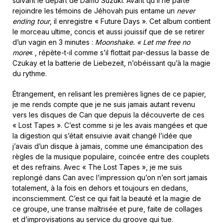
suivant le départ de Damo Suzuki. Avant qu’il ne parte
rejoindre les témoins de Jéhovah puis entame un
never
ending tour
, il enregistre « Future Days ». Cet album contient
le morceau ultime, concis et aussi jouissif que de se retirer
d’un vagin en 3 minutes :
Moonshake.
« Let me free no
more
« , répète-t-il comme s’il flottait par-dessus la basse de
Czukay et la batterie de Liebezeit, n’obéissant qu’à la magie
du rythme.
Étrangement, en relisant les premières lignes de ce papier,
je me rends compte que je ne suis jamais autant revenu
vers les disques de Can que depuis la découverte de ces
« Lost Tapes ». C’est comme si je les avais mangées et que
la digestion qui s’était ensuivie avait changé l’idée que
j’avais d’un disque à jamais, comme une émancipation des
règles de la musique populaire, coincée entre des couplets
et des refrains. Avec « The Lost Tapes », je me suis
replongé dans Can avec l’impression qu’on n’en sort jamais
totalement, à la fois en dehors et toujours en dedans,
inconsciemment. C’est ce qui fait la beauté et la magie de
ce groupe, une transe maîtrisée et pure, faite de collages
et d’improvisations au service du groove qui tue.