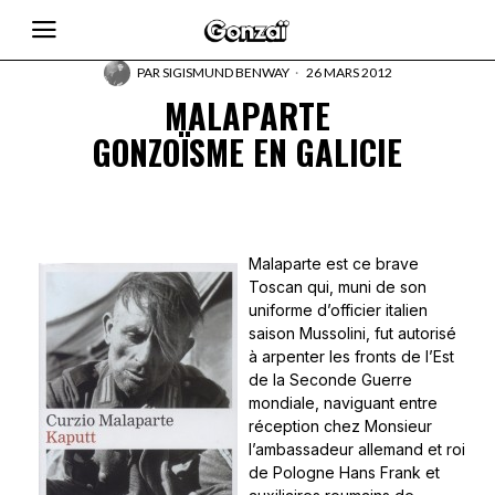
PAR
SIGISMUND BENWAY
26 MARS 2012
MALAPARTE
GONZOÏSME EN GALICIE
Malaparte est ce brave
Toscan qui, muni de son
uniforme d’officier italien
saison Mussolini, fut autorisé
à arpenter les fronts de l’Est
de la Seconde Guerre
mondiale, naviguant entre
réception chez Monsieur
l’ambassadeur allemand et roi
de Pologne Hans Frank et