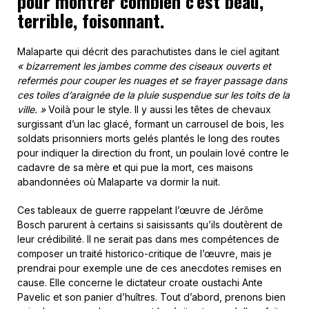
pour montrer combien c’est beau,
terrible, foisonnant.
Malaparte qui décrit des parachutistes dans le ciel agitant
« bizarrement les jambes comme des ciseaux ouverts et
refermés pour couper les nuages et se frayer passage dans
ces toiles d’araignée de la pluie suspendue sur les toits de la
ville. »
Voilà pour le style. Il y aussi les têtes de chevaux
surgissant d’un lac glacé, formant un carrousel de bois, les
soldats prisonniers morts gelés plantés le long des routes
pour indiquer la direction du front, un poulain lové contre le
cadavre de sa mère et qui pue la mort, ces maisons
abandonnées où Malaparte va dormir la nuit.
Ces tableaux de guerre rappelant l’œuvre de Jérôme
Bosch parurent à certains si saisissants qu’ils doutèrent de
leur crédibilité. Il ne serait pas dans mes compétences de
composer un traité historico-critique de l’œuvre, mais je
prendrai pour exemple une de ces anecdotes remises en
cause. Elle concerne le dictateur croate oustachi Ante
Pavelic et son panier d’huîtres. Tout d’abord, prenons bien