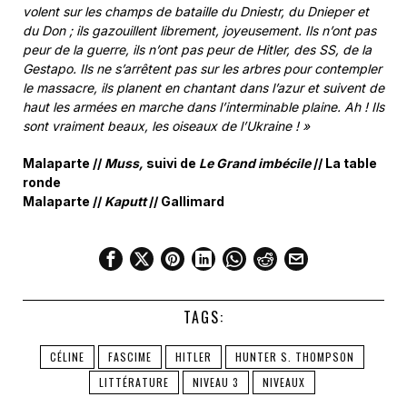
volent sur les champs de bataille du Dniestr, du Dnieper et
du Don ; ils gazouillent librement, joyeusement. Ils n’ont pas
peur de la guerre, ils n’ont pas peur de Hitler, des SS, de la
Gestapo. Ils ne s’arrêtent pas sur les arbres pour contempler
le massacre, ils planent en chantant dans l’azur et suivent de
haut les armées en marche dans l’interminable plaine. Ah ! Ils
sont vraiment beaux, les oiseaux de l’Ukraine ! »
Malaparte //
Muss,
suivi de
Le Grand imbécile
// La table
ronde
Malaparte //
Kaputt
// Gallimard
TAGS:
CÉLINE
FASCIME
HITLER
HUNTER S. THOMPSON
LITTÉRATURE
NIVEAU 3
NIVEAUX