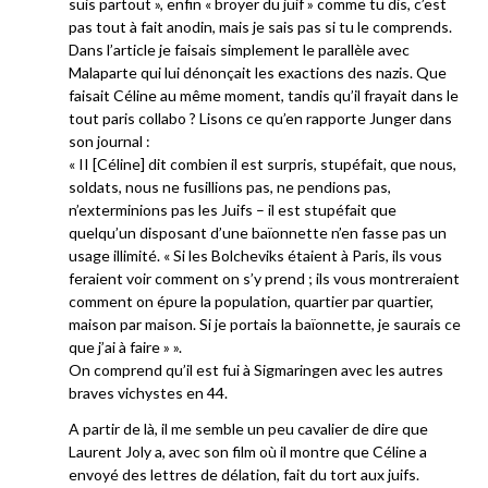
suis partout », enfin « broyer du juif » comme tu dis, c’est
pas tout à fait anodin, mais je sais pas si tu le comprends.
Dans l’article je faisais simplement le parallèle avec
Malaparte qui lui dénonçait les exactions des nazis. Que
faisait Céline au même moment, tandis qu’il frayait dans le
tout paris collabo ? Lisons ce qu’en rapporte Junger dans
son journal :
« II [Céline] dit combien il est surpris, stupéfait, que nous,
soldats, nous ne fusillions pas, ne pendions pas,
n’exterminions pas les Juifs – il est stupéfait que
quelqu’un disposant d’une baïonnette n’en fasse pas un
usage illimité. « Si les Bolcheviks étaient à Paris, ils vous
feraient voir comment on s’y prend ; ils vous montreraient
comment on épure la population, quartier par quartier,
maison par maison. Si je portais la baïonnette, je saurais ce
que j’ai à faire » ».
On comprend qu’il est fui à Sigmaringen avec les autres
braves vichystes en 44.
A partir de là, il me semble un peu cavalier de dire que
Laurent Joly a, avec son film où il montre que Céline a
envoyé des lettres de délation, fait du tort aux juifs.