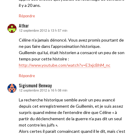
il y a 20 ans.
Répondre
Athar
12 septembre 2012 à 13 h 57 min
dit :
Céline n’a jamais dénoncé. Vous avez promis pourtant de
ne pas faire dans l’approximation historique.
Guillemin qui lui, était historien a consacré un peu de son
temps pour cette histoire :
http://www.youtube.com/watch?v=E3xjcBhM_nc
Répondre
Sigismund Benway
12 septembre 2012 à 16 h 08 min
dit :
La recherche historique semble avoir un peu avancé
depuis cet enregistrement de Guillemin, et je suis assez
surpris quand même de l’entendre dire que Céline « à
partir du déclenchement de la guerre n’a pas dit un seul
mot contre les juifs ».
Alors certes il parait convaincant quand il le dit, mais c’est