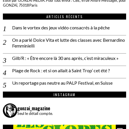
Edité par GONZAÏ MEDIA. Pour tout envoi : CBE, 6 rue André Messager, pour
GONZAÏ, 75018 Paris
ARTICLES RÉCENTS
Dans le vortex des jeux vidéo consacrés à la pêche
On a parlé Dolce Vita et lutte des classes avec Bernardino
Femminielli
Gilb’R : « Être encore là 30 ans après, c’est miraculeux »
Plage de Rock : et si on allait à Saint Trop’ cet été ?
Un reportage pas neutre au PALP Festival, en Suisse
INSTAGRAM
gonzai_magazine
Seul le détail compte.