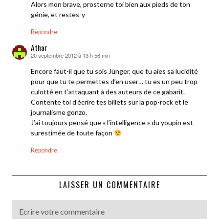
Alors mon brave, prosterne toi bien aux pieds de ton
génie, et restes-y
Répondre
Athar
20 septembre 2012 à 13 h 56 min
dit :
Encore faut-il que tu sois Jünger, que tu aies sa lucidité
pour que tu te permettes d’en user… tu es un peu trop
culotté en t’attaquant à des auteurs de ce gabarit.
Contente toi d’écrire tes billets sur la pop-rock et le
journalisme gonzo.
J’ai toujours pensé que « l’intelligence » du youpin est
surestimée de toute façon
Répondre
LAISSER UN COMMENTAIRE