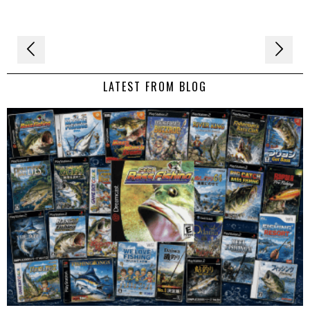
Navigation
de
LATEST FROM BLOG
l’article