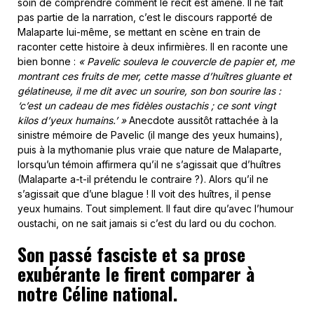
soin de comprendre comment le récit est amené. Il ne fait
pas partie de la narration, c’est le discours rapporté de
Malaparte lui-même, se mettant en scène en train de
raconter cette histoire à deux infirmières. Il en raconte une
bien bonne :
« Pavelic souleva le couvercle de papier et, me
montrant ces fruits de mer, cette masse d’huîtres gluante et
gélatineuse, il me dit avec un sourire, son bon sourire las :
‘c’est un cadeau de mes fidèles oustachis ; ce sont vingt
kilos d’yeux humains.’ »
Anecdote aussitôt rattachée à la
sinistre mémoire de Pavelic (il mange des yeux humains),
puis à la mythomanie plus vraie que nature de Malaparte,
lorsqu’un témoin affirmera qu’il ne s’agissait que d’huîtres
(Malaparte a-t-il prétendu le contraire ?). Alors qu’il ne
s’agissait que d’une blague ! Il voit des huîtres, il pense
yeux humains. Tout simplement. Il faut dire qu’avec l’humour
oustachi, on ne sait jamais si c’est du lard ou du cochon.
Son passé fasciste et sa prose
exubérante le firent comparer à
notre Céline national.