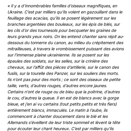
« Il y a d’innombrables familles d’oiseaux magnifiques, en
Ukraine. C’est par milliers qu’ils volent en gazouillant dans le
feuillage des acacias, qu’ils se posent légèrement sur les
branches argentées des bouleaux, sur les épis de blés, sur
les cils d’or des tournesols pour becqueter les graines de
leurs grands yeux noirs. On les entend chanter sans répit au-
dessous du tonnerre du canon, au milieu du crépitement des
mitrailleuses, à travers le vrombissement puissant des avions
sur l’immense plaine ukrainienne. Ils se posent sur les
épaules des soldats, sur les selles, sur la crinière des
chevaux, sur l’affût des pièces d’artillerie, sur le canon des
fusils, sur la tourelle des Panzer, sur les souliers des morts.
Ils n’ont pas peur des morts ; ce sont des oiseaux de petite
taille, verts, d’autres rouges, d’autres encore jaunes.
Certains n’ont de rouge ou de bleu que la poitrine, d’autres
le cou, d’autres la queue. Il en est de blancs avec la gorge
bleue, et j’en ai vu certains (tout petits petits et très fiers)
entièrement blancs, immaculés. Le matin à l’aube, ils
commencent à chanter doucement dans le blé et les
Allemands s’éveillent de leur triste sommeil et lèvent la tête
pour écouter leur chant heureux. C’est par milliers qu’ils