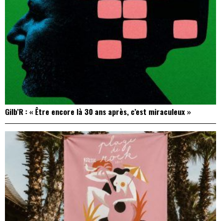
Gilb’R : « Être encore là 30 ans après, c’est miraculeux »