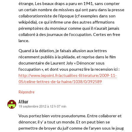
étrange, Les beaux draps a paru en 1941, sans compter
un certain nombre de missives qui ont paru dans la presse
collaborationniste de l’époque (cf exemples dans son
wikipédia), ce qui infirme une des autres affirmations
péremptoires du monsieur comme quoi il n’aurait jamais
collaboré à des journaux de l’occupation. Certes en free
lance.
Quand à la délation, je faisais allusion aux lettres
récemment publiés à la pléiade, et reprise dans le film
documentaire de Laurent Joly « Dénoncer sous
l’occupation », et dont vous pourrez lire la recension ici :
http://www.lepoint.fr/actualites-litterature/2009-11-
05/celine-lettres-de-la-haine/1038/0/392589
Répondre
Athar
19 septembre 2012 à 12 h 07 min
dit :
Vous portez bien votre pseudonyme. Entre collaborer et
dénoncer, il y’ a tout un monde. Et on peut bien se
permettre de broyer du juif comme de l’aryen sous le joug