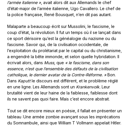
l’armée italienne »
, avait alors dit aux Allemands le chef
d’état-major de l’armée italienne, Ugo Cavallero. Le chef de
la police française, René Bousquet, n’en dit pas autant.
Malaparte a beaucoup écrit sur Mussolini, le fascisme, le
coup d’état, la révolution. Il fut un temps où il se lançait dans
ce sport dérisoire qu’est la généalogie du nazisme ou du
fascisme. Savoir qui, de la civilisation occidentale, de
l’exploitation du prolétariat par le capital ou du christianisme,
a engendré la bête immonde, et selon quelle hybridation. Il
écrivait alors, dans
Muss
, que
« le fascisme, dans son
essence, n’est que l’ensemble des défauts de la civilisation
catholique, le dernier avatar de la Contre-Réforme. »
Bon.
Dans
Kaputt
le discours est différent, et le problème réglé
en une ligne. Les Allemands sont un
Krankenvolk.
Leur
brutalité vient de leur haine de la faiblesse, faiblesse dont
ils ne savent pas quoi faire. Mais c’est encore abstrait.
Tout se dit encore mieux en poésie, il fallait en présenter un
tableau :Une armée zombie avançant sous les imprécations
du Somnambule, ainsi que William T Vollmann appelait Hitler.