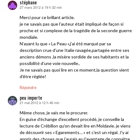
stéphane
27 mars 2012 à 19 h 32 min
dit :
Merci pour ce brillant article.
je ne savais pas que l’auteur était impliqué de façon si
proche et si complexe de la tragédie de la seconde guerre
mondiale.
N’ayant lu que « La Peau »,j’ai été marqué par sa
description crue d’une Italie ravagée,partagée entre ses
anciens démons ,la misère sordide de ses habitants et la
possibilité d’une voie nouvelle..
Je ne savais pas quoi lire en ce moment,la question vient
d’être réglée!
Répondre
peu importe
21 mai 2012 à 12 h 46 min
dit :
Même chose, je vais me le procurer.
En guise d’échange d’excellent procédé, je conseille la
lecture de Crébillon qu’on devait lire en Moldavie. je viens
de découvrir ses « Egarements… » et c’est un régal. J’y ai
appris des choses que j’aurais eu l’avantage de connaitre