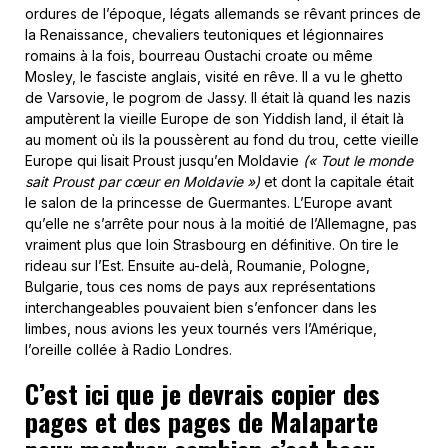
ordures de l’époque, légats allemands se rêvant princes de
la Renaissance, chevaliers teutoniques et légionnaires
romains à la fois, bourreau Oustachi croate ou même
Mosley, le fasciste anglais, visité en rêve. Il a vu le ghetto
de Varsovie, le pogrom de Jassy. Il était là quand les nazis
amputèrent la vieille Europe de son Yiddish land, il était là
au moment où ils la poussèrent au fond du trou, cette vieille
Europe qui lisait Proust jusqu’en Moldavie
(«
Tout le monde
sait Proust par cœur en Moldavie »
)
et dont la capitale était
le salon de la princesse de Guermantes. L’Europe avant
qu’elle ne s’arrête pour nous à la moitié de l’Allemagne, pas
vraiment plus que loin Strasbourg en définitive. On tire le
rideau sur l’Est. Ensuite au-delà, Roumanie, Pologne,
Bulgarie, tous ces noms de pays aux représentations
interchangeables pouvaient bien s’enfoncer dans les
limbes, nous avions les yeux tournés vers l’Amérique,
l’oreille collée à Radio Londres.
C’est ici que je devrais copier des
pages et des pages de Malaparte