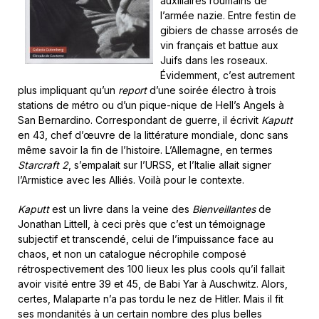
auxiliaires roumains de
l’armée nazie. Entre festin de
gibiers de chasse arrosés de
vin français et battue aux
Juifs dans les roseaux.
Évidemment, c’est autrement
plus impliquant qu’un
report
d’une soirée électro à trois
stations de métro ou d’un pique-nique de Hell’s Angels à
San Bernardino. Correspondant de guerre, il écrivit
Kaputt
en 43, chef d’œuvre de la littérature mondiale, donc sans
même savoir la fin de l’histoire. L’Allemagne, en termes
Starcraft 2
, s’empalait sur l’URSS, et l’Italie allait signer
l’Armistice avec les Alliés. Voilà pour le contexte.
Kaputt
est un livre dans la veine des
Bienveillantes
de
Jonathan Littell, à ceci près que c’est un témoignage
subjectif et transcendé, celui de l’impuissance face au
chaos, et non un catalogue nécrophile composé
rétrospectivement des 100 lieux les plus cools qu’il fallait
avoir visité entre 39 et 45, de Babi Yar à Auschwitz. Alors,
certes, Malaparte n’a pas tordu le nez de Hitler. Mais il fit
ses mondanités à un certain nombre des plus belles