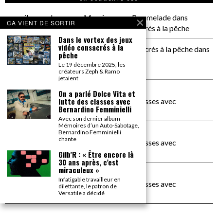
il a pas de genoux Messi comme P comelade
dans
CA VIENT DE SORTIR
Dans le vortex des jeux vidéo consacrés à la pêche
Dans le vortex des jeux
vidéo consacrés à la
Dans le vortex des jeux vidéos consacrés à la pêche
dans
pêche
PACÔME THIELLEMENT
Le 19 décembre 2025, les
La séance d’Hip Gnose
créateurs Zeph & Ramo
jetaient
La Patrie
dans
On a parlé Dolce Vita et
lutte des classes avec
On a parlé Dolce Vita et lutte des classes avec
Bernardino Femminielli
Bernardino Femminielli
Avec son dernier album
Mémoires d’un Auto-Sabotage,
carte noire negra à l'o tiede
dans
Bernardino Femminielli
chante
On a parlé Dolce Vita et lutte des classes avec
Bernardino Femminielli
Gilb’R : « Être encore là
30 ans après, c’est
miraculeux »
moise et son mascaré
dans
Infatigable travailleur en
On a parlé Dolce Vita et lutte des classes avec
dilettante, le patron de
Bernardino Femminielli
Versatile a décidé