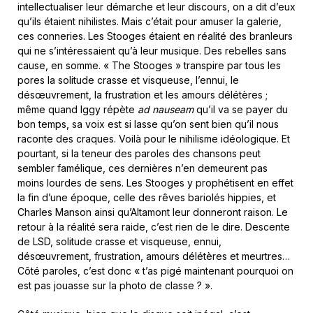
intellectualiser leur démarche et leur discours, on a dit d’eux
qu’ils étaient nihilistes. Mais c’était pour amuser la galerie,
ces conneries. Les Stooges étaient en réalité des branleurs
qui ne s’intéressaient qu’à leur musique. Des rebelles sans
cause, en somme. « The Stooges » transpire par tous les
pores la solitude crasse et visqueuse, l’ennui, le
désœuvrement, la frustration et les amours délétères ;
même quand Iggy répète
ad nauseam
qu’il va se payer du
bon temps, sa voix est si lasse qu’on sent bien qu’il nous
raconte des craques. Voilà pour le nihilisme idéologique. Et
pourtant, si la teneur des paroles des chansons peut
sembler famélique, ces dernières n’en demeurent pas
moins lourdes de sens. Les Stooges y prophétisent en effet
la fin d’une époque, celle des rêves bariolés hippies, et
Charles Manson ainsi qu’Altamont leur donneront raison. Le
retour à la réalité sera raide, c’est rien de le dire. Descente
de LSD, solitude crasse et visqueuse, ennui,
désœuvrement, frustration, amours délétères et meurtres…
Côté paroles, c’est donc « t’as pigé maintenant pourquoi on
est pas jouasse sur la photo de classe ? ».