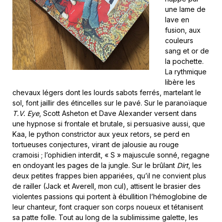
une lame de
lave en
fusion, aux
couleurs
sang et or de
la pochette.
La rythmique
libère les
chevaux légers dont les lourds sabots ferrés, martelant le
sol, font jaillir des étincelles sur le pavé. Sur le paranoïaque
T.V. Eye
, Scott Asheton et Dave Alexander versent dans
une hypnose si frontale et brutale, si persuasive aussi, que
Kaa, le python constrictor aux yeux retors, se perd en
tortueuses conjectures, virant de jalousie au rouge
cramoisi ; l’ophidien interdit, « S » majuscule sonné, regagne
en ondoyant les pages de la jungle. Sur le brûlant
Dirt
, les
deux petites frappes bien appariées, qu’il ne convient plus
de railler (Jack et Averell, mon cul), attisent le brasier des
violentes passions qui portent à ébullition l’hémoglobine de
leur chanteur, font craquer son corps noueux et tétanisent
sa patte folle. Tout au long de la sublimissime galette, les