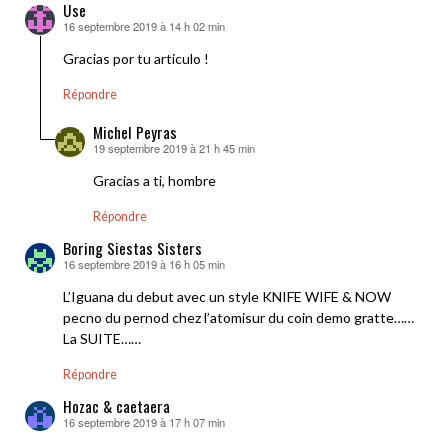
Use
16 septembre 2019 à 14 h 02 min
dit :
Gracias por tu articulo !
Répondre
Michel Peyras
19 septembre 2019 à 21 h 45 min
dit :
Gracias a ti, hombre
Répondre
Boring Siestas Sisters
16 septembre 2019 à 16 h 05 min
dit :
L’Iguana du debut avec un style KNIFE WIFE & NOW
pecno du pernod chez l’atomisur du coin demo gratte……
La SUITE……
Répondre
Hozac & caetaera
16 septembre 2019 à 17 h 07 min
dit :