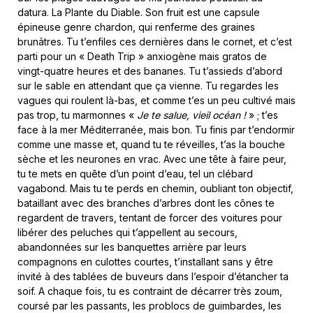
datura. La Plante du Diable. Son fruit est une capsule
épineuse genre chardon, qui renferme des graines
brunâtres. Tu t’enfiles ces dernières dans le cornet, et c’est
parti pour un « Death Trip » anxiogène mais gratos de
vingt-quatre heures et des bananes. Tu t’assieds d’abord
sur le sable en attendant que ça vienne. Tu regardes les
vagues qui roulent là-bas, et comme t’es un peu cultivé mais
pas trop, tu marmonnes «
Je te salue, vieil océan !
» ; t’es
face à la mer Méditerranée, mais bon. Tu finis par t’endormir
comme une masse et, quand tu te réveilles, t’as la bouche
sèche et les neurones en vrac. Avec une tête à faire peur,
tu te mets en quête d’un point d’eau, tel un clébard
vagabond. Mais tu te perds en chemin, oubliant ton objectif,
bataillant avec des branches d’arbres dont les cônes te
regardent de travers, tentant de forcer des voitures pour
libérer des peluches qui t’appellent au secours,
abandonnées sur les banquettes arrière par leurs
compagnons en culottes courtes, t’installant sans y être
invité à des tablées de buveurs dans l’espoir d’étancher ta
soif. A chaque fois, tu es contraint de décarrer très zoum,
coursé par les passants, les problocs de guimbardes, les