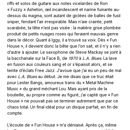
riffs et solos de guitare aux notes vicelardes de Ron
« Fuzzy » Asheton, œil incandescent et narine fumante au-
dessus du magma, sont autant de giclées de balles de fusil
sniper, fendant l’air irrespirable. Mais n’aie crainte, petit
scarabée, ta tête n’est pas visée : la matière grise plombée
produit de petits nuages roses qui feraient mauvais genre
dans le décor. Quant à Iggy, il a trouvé sa voix. Dès « Fun
House », il devient donc la bête que l’on sait, et il n’y a rien
d’autre à ajouter. Le saxophone de Steve Mackay se joint à
la bacchanale sur la Face B, de
1970
à
L.A. Blues
. La lave
en fusion aux couleurs sang et or s’épaissit alors, et se
teinte d’éclats Free Jazz. J’avoue que j’ai eu un peu de mal
avec
L.A. Blues
au début. Je me disais que ce truc était
pour Lester Bangs, amoureux transi du « Metal Machine
Music » du grand méchant Lou. Mais ayant pris de la
bouteille, au propre comme au figuré, j’ai capté que « Fun
House » ne pouvait pas se terminer autrement que par ce
chaos total. Un final idéal pour un disque parfait, en fin de
compte.
L’écoute de « Fun House » m’a déniaisé. Après ça, même