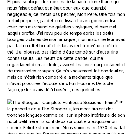
Et puis, soulager des gosses de la haute d’une thune qui
nous faisait défaut et n’était pour eux que quantité
négligeable, ce n’était pas pécher, Mon Père. Une fois mon
forfait perpétré, j’ai déboulé fissa et avec gourmandise
chez mon marchand de galettes vinyliques, et bien mal
acquis profita. J’ai revu peu de temps après les petits
bourges victimes de mon arnaque ; mon matos ne leur avait
pas fait un effet bœuf et ils lui avaient trouvé un goût de
thé. J’ai gloussé, pas fâché d’être tombé sur d’aussi fins
connaisseurs. Les meufs de cette bande, qui me
regardaient d’un air drôle, avaient les seins qui pointaient et
de ravissantes croupes. Ça m’a vaguement fait bandouiller,
mais ce n’était rien comparé à la méchante trique que
m’avait procurée l’écoute de « Fun House ». De toute
façon, je les avais déjà baisées, ces greluches…
Sur
la pochette de « The Stooges », les mecs tiraient des
tronches longues comme ça ; sur la photo intérieure de son
nocif petit frère, ils sont deux sur quatre à esquisser un
sourire. Félicité stoogienne. Nous sommes en 1970 et ça fait
deux ans que les Stooges squattent une bicoque qu’ils ont