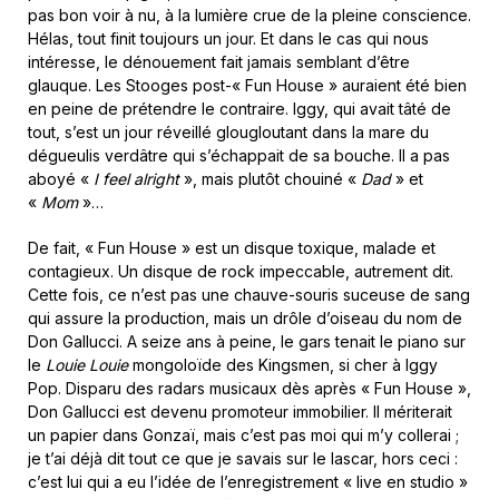
pas bon voir à nu, à la lumière crue de la pleine conscience.
Hélas, tout finit toujours un jour. Et dans le cas qui nous
intéresse, le dénouement fait jamais semblant d’être
glauque. Les Stooges post-« Fun House » auraient été bien
en peine de prétendre le contraire. Iggy, qui avait tâté de
tout, s’est un jour réveillé glougloutant dans la mare du
dégueulis verdâtre qui s’échappait de sa bouche. Il a pas
aboyé «
I feel alright
», mais plutôt chouiné «
Dad
» et
«
Mom
»…
De fait, « Fun House » est un disque toxique, malade et
contagieux. Un disque de rock impeccable, autrement dit.
Cette fois, ce n’est pas une chauve-souris suceuse de sang
qui assure la production, mais un drôle d’oiseau du nom de
Don Gallucci. A seize ans à peine, le gars tenait le piano sur
le
Louie Louie
mongoloïde des Kingsmen, si cher à Iggy
Pop. Disparu des radars musicaux dès après « Fun House »,
Don Gallucci est devenu promoteur immobilier. Il mériterait
un papier dans Gonzaï, mais c’est pas moi qui m’y collerai ;
je t’ai déjà dit tout ce que je savais sur le lascar, hors ceci :
c’est lui qui a eu l’idée de l’enregistrement « live en studio »