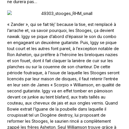
ne durera pas…
« Zander », qui se fait tèj’ because la tise, est remplacé à
l’arrache et, va savoir pourquoi, les Stooges, ça devient
nawak. Iggy se pique d’abord d’épaissir le son du combo
en engageant un deuxième guitariste. Puis, Iggy se pique
tout court et les autres font pareil, à l’exception notable de
Ron Asheton, qui préfère à l’héroïne les breloques nazies
et son fouet, dont il fait claquer la lanière de cuir sur les
planches ou sur la couenne de son chanteur. De cette
période foutraque, à l’issue de laquelle les Stooges seront
licenciés par leur maison de disques, il faut retenir l’entrée
en leur sein de James « Scorpio » Williamson, en qualité de
second guitariste. Iggy va en effet tomber en pâmoison
devant ce junkie au teint blafard, aux traits taillés au
couteau, aux cheveux de jais et aux ongles vernis. Quand
Bowie extrait l’Iguane de la poubelle dans laquelle il
croupissait tel un Diogène destroy, lui proposant de
reformer les Stooges, le saurien rincé a complètement
zappé les frères Asheton. Seul Williamson trouve grâce à