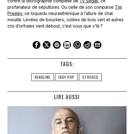
contre la discographie complète de
Ty Segall
, ce
profanateur de sépultures. Ou celle de son comparse
Tim
Presley
, ce loquedu neurasthénique à l’allure de chat
mouillé. Levées de boucliers, volées de bois vert et autres
cris d’orfraies vent debout, c’est vous que v’là ?
TAGS:
HEADLINE
IGGY POP
STOOGES
LIRE AUSSI