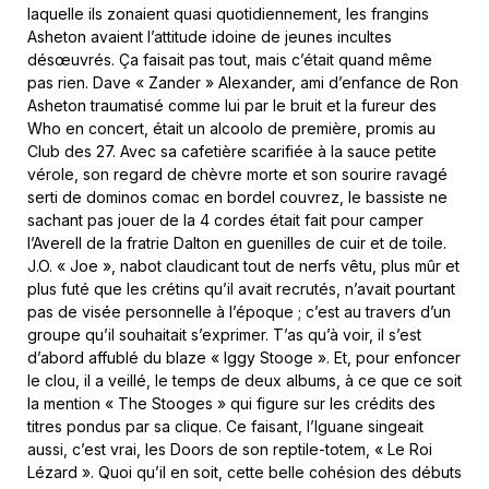
laquelle ils zonaient quasi quotidiennement, les frangins
Asheton avaient l’attitude idoine de jeunes incultes
désœuvrés. Ça faisait pas tout, mais c’était quand même
pas rien. Dave « Zander » Alexander, ami d’enfance de Ron
Asheton traumatisé comme lui par le bruit et la fureur des
Who en concert, était un alcoolo de première, promis au
Club des 27. Avec sa cafetière scarifiée à la sauce petite
vérole, son regard de chèvre morte et son sourire ravagé
serti de dominos comac en bordel couvrez, le bassiste ne
sachant pas jouer de la 4 cordes était fait pour camper
l’Averell de la fratrie Dalton en guenilles de cuir et de toile.
J.O. « Joe », nabot claudicant tout de nerfs vêtu, plus mûr et
plus futé que les crétins qu’il avait recrutés, n’avait pourtant
pas de visée personnelle à l’époque ; c’est au travers d’un
groupe qu’il souhaitait s’exprimer. T’as qu’à voir, il s’est
d’abord affublé du blaze « Iggy Stooge ». Et, pour enfoncer
le clou, il a veillé, le temps de deux albums, à ce que ce soit
la mention « The Stooges » qui figure sur les crédits des
titres pondus par sa clique. Ce faisant, l’Iguane singeait
aussi, c’est vrai, les Doors de son reptile-totem, « Le Roi
Lézard ». Quoi qu’il en soit, cette belle cohésion des débuts