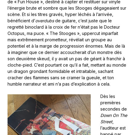
de « Fun House », destiné à capter et restituer sur vinyle
l’énergie brute et sombre que les Stooges dégageaient sur
scène. Et si les titres gravés, hyper léchés à l’arrivée,
bénéficient d’
overdubs
de guitare, c’est juste que le
regretté binoclard à la croix de fer n’était pas le Docteur
Octopus, ma puce. « The Stooges », uppercut imparfait
mais extrêmement prometteur, révélait un groupe au
potentiel et à la marge de progression énormes. Mais de là
à imaginer que ce dernier accoucherait d’un monstre dès
son deuxième skeud, il y avait un pas de géant à franchir à
cloche-pied. C’est pourtant ce qu’il a fait, mettant au monde
un dragon grondant formidable et intraitable, sachant
cracher des flammes sans se cramer la gueule, et ton
humble narrateur et ami n’a pas d’explication à cela.
Dès les
premières
secondes de
Down On The
Street
,
l’auditeur est
happé par