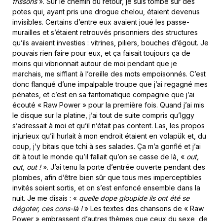
frissons
». Sur le chemin du retour, je suis tombé sur des
potes qui, ayant pris une drogue chelou, étaient devenus
invisibles. Certains d’entre eux avaient joué les passe-
murailles et s’étaient retrouvés prisonniers des structures
qu’ils avaient investies : vitrines, piliers, bouches d’égout. Je
pouvais rien faire pour eux, et ça faisait toujours ça de
moins qui vibrionnait autour de moi pendant que je
marchais, me sifflant à l’oreille des mots empoisonnés. C’est
donc flanqué d’une impalpable troupe que j’ai regagné mes
pénates, et c’est en sa fantomatique compagnie que j’ai
écouté « Raw Power » pour la première fois. Quand j’ai mis
le disque sur la platine, j’ai tout de suite compris qu’Iggy
s’adressait à moi et qu’il n’était pas content. Las, les propos
injurieux qu’il hurlait à mon endroit étaient en volapük et, du
coup, j’y bitais que tchi à ses salades. Ça m’a gonflé et j’ai
dit à tout le monde qu’il fallait qu’on se casse de là, «
out,
out, out !
». J’ai tenu la porte d’entrée ouverte pendant des
plombes, afin d’être bien sûr que tous mes imperceptibles
invités soient sortis, et on s’est enfoncé ensemble dans la
nuit. Je me disais : «
quelle dope gloupide ils ont été se
dégoter, ces cons-là !
» Les textes des chansons de « Raw
Power » embrassent d’autres thèmes que ceux du sexe, de