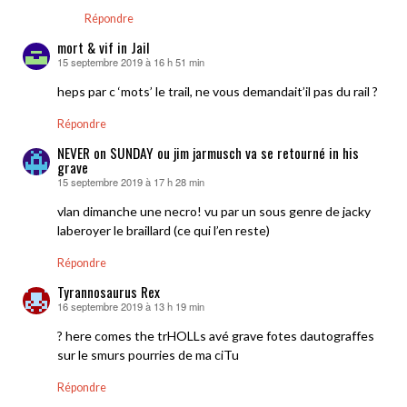
Répondre
mort & vif in Jail
15 septembre 2019 à 16 h 51 min
dit :
heps par c ‘mots’ le trail, ne vous demandait’il pas du rail ?
Répondre
NEVER on SUNDAY ou jim jarmusch va se retourné in his
grave
15 septembre 2019 à 17 h 28 min
dit :
vlan dimanche une necro! vu par un sous genre de jacky
laberoyer le braillard (ce qui l’en reste)
Répondre
Tyrannosaurus Rex
16 septembre 2019 à 13 h 19 min
dit :
? here comes the trHOLLs avé grave fotes dautograffes
sur le smurs pourries de ma ciTu
Répondre