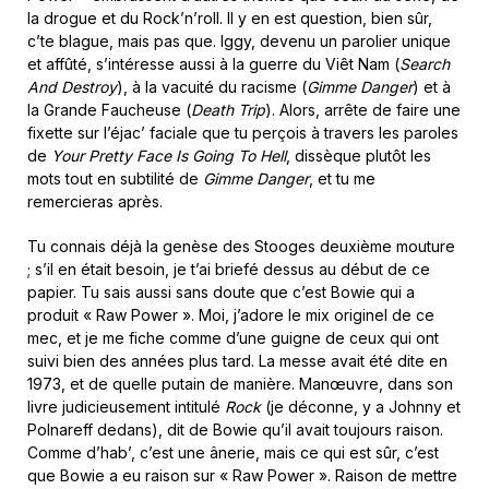
la drogue et du Rock’n’roll. Il y en est question, bien sûr,
c’te blague, mais pas que. Iggy, devenu un parolier unique
et affûté, s’intéresse aussi à la guerre du Viêt Nam (
Search
And Destroy
), à la vacuité du racisme (
Gimme Danger
) et à
la Grande Faucheuse (
Death Trip
). Alors, arrête de faire une
fixette sur l’éjac’ faciale que tu perçois à travers les paroles
de
Your Pretty Face Is Going To Hell
, dissèque plutôt les
mots tout en subtilité de
Gimme Danger
, et tu me
remercieras après.
Tu connais déjà la genèse des Stooges deuxième mouture
; s’il en était besoin, je t’ai briefé dessus au début de ce
papier. Tu sais aussi sans doute que c’est Bowie qui a
produit « Raw Power ». Moi, j’adore le mix originel de ce
mec, et je me fiche comme d’une guigne de ceux qui ont
suivi bien des années plus tard. La messe avait été dite en
1973, et de quelle putain de manière. Manœuvre, dans son
livre judicieusement intitulé
Rock
(je déconne, y a Johnny et
Polnareff dedans), dit de Bowie qu’il avait toujours raison.
Comme d’hab’, c’est une ânerie, mais ce qui est sûr, c’est
que Bowie a eu raison sur « Raw Power ». Raison de mettre