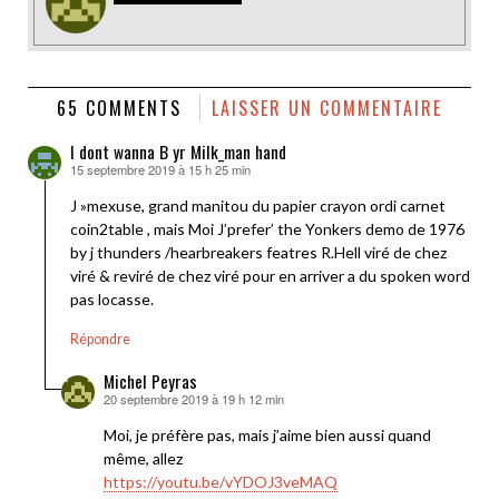
65 COMMENTS
LAISSER UN COMMENTAIRE
I dont wanna B yr Milk_man hand
15 septembre 2019 à 15 h 25 min
dit :
J »mexuse, grand manitou du papier crayon ordi carnet
coin2table , mais Moi J’prefer’ the Yonkers demo de 1976
by j thunders /hearbreakers featres R.Hell viré de chez
viré & reviré de chez viré pour en arriver a du spoken word
pas locasse.
Répondre
Michel Peyras
20 septembre 2019 à 19 h 12 min
dit :
Moi, je préfère pas, mais j’aime bien aussi quand
même, allez
https://youtu.be/vYDOJ3veMAQ