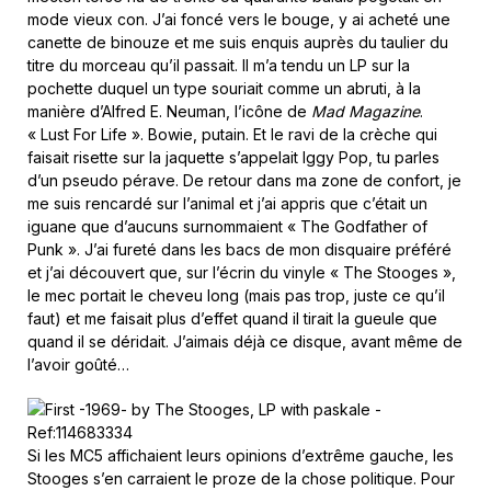
mode vieux con. J’ai foncé vers le bouge, y ai acheté une
canette de binouze et me suis enquis auprès du taulier du
titre du morceau qu’il passait. Il m’a tendu un LP sur la
pochette duquel un type souriait comme un abruti, à la
manière d’Alfred E. Neuman, l’icône de
Mad Magazine
.
« Lust For Life ». Bowie, putain. Et le ravi de la crèche qui
faisait risette sur la jaquette s’appelait Iggy Pop, tu parles
d’un pseudo pérave. De retour dans ma zone de confort, je
me suis rencardé sur l’animal et j’ai appris que c’était un
iguane que d’aucuns surnommaient « The Godfather of
Punk ». J’ai fureté dans les bacs de mon disquaire préféré
et j’ai découvert que, sur l’écrin du vinyle « The Stooges »,
le mec portait le cheveu long (mais pas trop, juste ce qu’il
faut) et me faisait plus d’effet quand il tirait la gueule que
quand il se déridait. J’aimais déjà ce disque, avant même de
l’avoir goûté…
Si les MC5 affichaient leurs opinions d’extrême gauche, les
Stooges s’en carraient le proze de la chose politique. Pour