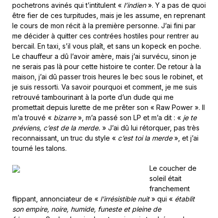
pochetrons avinés qui t’intitulent «
l’indien
». Y a pas de quoi
être fier de ces turpitudes, mais je les assume, en reprenant
le cours de mon récit à la première personne. J’ai fini par
me décider à quitter ces contrées hostiles pour rentrer au
bercail. En taxi, s’il vous plaît, et sans un kopeck en poche.
Le chauffeur a dû l’avoir amère, mais j’ai survécu, sinon je
ne serais pas là pour cette histoire te conter. De retour à la
maison, j’ai dû passer trois heures le bec sous le robinet, et
je suis ressorti. Va savoir pourquoi et comment, je me suis
retrouvé tambourinant à la porte d’un dude qui me
promettait depuis lurette de me prêter son « Raw Power ». Il
m’a trouvé «
bizarre
», m’a passé son LP et m’a dit : «
je te
préviens, c’est de la merde.
» J’ai dû lui rétorquer, pas très
reconnaissant, un truc du style «
c’est toi la merde
», et j’ai
tourné les talons.
Le coucher de
soleil était
franchement
flippant, annonciateur de «
l’irrésistible nuit
» qui «
établit
son empire, noire, humide, funeste et pleine de