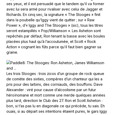
ses yeux, et il est persuadé que le tandem qu’il va former
avec lui sera armé pour rivaliser avec celui de Jagger et
Richards. En cinq sec, la signature « The Stooges » finit
dans la poubelle qu’Iggy vient de quitter ; sur « Raw
Power », d’« Iggy and The Stooges » (sic), tous les titres
seront estampillés « Pop/Williamson ». Les Asheton sont
repêchés par défaut, Ron tenant la basse avec les boules
placées plus haut qu’à l’accoutumée, et Scott « Rock
Action » cognant les fûts parce qu’il faut bien gagner sa
graine.
Les trois Stooges : trois zicos d’un groupe de rock queue
de comète des sixties, compères d’un chanteur qui les a
pris pour des larbins, des corniauds, des bouffons. Dave
Alexander : viré pour cause d’alcoolisme par un futur
héroïnomane et mort comme une merde quelques années
plus tard, direction le Club des 27. Ron et Scott Asheton :
bon, si t’as pas lu en diagonale ce qui précède, tu sais. Eh
ouais, si au départ ses intentions étaient pures, le gars Iggy