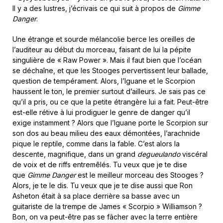
Il y a des lustres, j’écrivais ce qui suit à propos de
Gimme
Danger
.
Une étrange et sourde mélancolie berce les oreilles de
l’auditeur au début du morceau, faisant de lui la pépite
singulière de « Raw Power ». Mais il faut bien que l’océan
se déchaîne, et que les Stooges pervertissent leur ballade,
question de tempérament. Alors, l’Iguane et le Scorpion
haussent le ton, le premier surtout d’ailleurs. Je sais pas ce
qu’il a pris, ou ce que la petite étrangère lui a fait. Peut-être
est-elle rétive à lui prodiguer le genre de danger qu’il
exige instamment ? Alors que l’Iguane porte le Scorpion sur
son dos au beau milieu des eaux démontées, l’arachnide
pique le reptile, comme dans la fable. C’est alors la
descente, magnifique, dans un grand
degueulando
viscéral
de voix et de riffs entremêlés. Tu veux que je te dise
que
Gimme Danger
est le meilleur morceau des Stooges ?
Alors, je te le dis. Tu veux que je te dise aussi que Ron
Asheton était à sa place derrière sa basse avec un
guitariste de la trempe de James « Scorpio » Williamson ?
Bon, on va peut-être pas se fâcher avec la terre entière