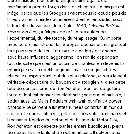
Côté musique, bien que le disque soit inégal, c’est
carrément « prends-toi ça dans les chicots ». Le disque est
inégal parce que les Stooges avaient sous le coude peu de
titres vraiment chiadés au moment d’entrer en studio, sous
la houlette du vampire John Cale :
1969
,
I Wanna Be Your
Dog
et
No Fun
, ça fait pas bézef. Le reste tient de
l’expérimental, du vite torché, du remplissage. Qu’importe,
avec ce premier skeud, les Stooges déchaînent malgré tout
leur puissance de feu. Faut pas le nier, Iggy est encore
sous haute influence jaggerienne ; on renifle cependant
tout de suite que c’est un putain de chanteur en devenir. La
rythmique est aux petits oignons, mais celui qui fait des
étincelles, aspergeant tout du sol au plafond, et sera le seul
véritable dépositaire du boucan dit « stoogien », c’est cette
tête de con taciturne de Ron Asheton. Son jeu de guitare
lourd et lent fait danser les éléphants ; salingue et malsain, il
séduit aussi Le Malin. Pédalant wah-wah et riffant « power
chords », le serpent à lunettes fumées construit un mur du
son aux textures saturées, griffé par des solos tranchants et
lancinants. Rejeton du béton et du bitume de Motor City,
Ron Asheton est débecté par les enfers bucoliques, pleins
de gazouillis stridents et de pollen urticant. Il pulvérise au