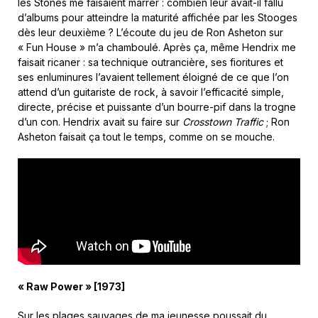
les Stones me faisaient marrer : combien leur avait-il fallu
d’albums pour atteindre la maturité affichée par les Stooges
dès leur deuxième ? L’écoute du jeu de Ron Asheton sur
« Fun House » m’a chamboulé. Après ça, même Hendrix me
faisait ricaner : sa technique outrancière, ses fioritures et
ses enluminures l’avaient tellement éloigné de ce que l’on
attend d’un guitariste de rock, à savoir l’efficacité simple,
directe, précise et puissante d’un bourre-pif dans la trogne
d’un con. Hendrix avait su faire sur
Crosstown Traffic
; Ron
Asheton faisait ça tout le temps, comme on se mouche.
« Raw Power » [1973]
Sur les plages sauvages de ma jeunesse poussait du