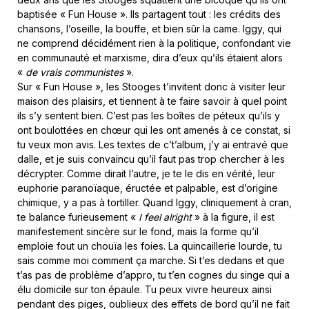
baptisée « Fun House ». Ils partagent tout : les crédits des
chansons, l’oseille, la bouffe, et bien sûr la came. Iggy, qui
ne comprend décidément rien à la politique, confondant vie
en communauté et marxisme, dira d’eux qu’ils étaient alors
«
de vrais communistes
».
Sur « Fun House », les Stooges t’invitent donc à visiter leur
maison des plaisirs, et tiennent à te faire savoir à quel point
ils s’y sentent bien. C’est pas les boîtes de péteux qu’ils y
ont boulottées en chœur qui les ont amenés à ce constat, si
tu veux mon avis. Les textes de c’t’album, j’y ai entravé que
dalle, et je suis convaincu qu’il faut pas trop chercher à les
décrypter. Comme dirait l’autre, je te le dis en vérité, leur
euphorie paranoïaque, éructée et palpable, est d’origine
chimique, y a pas à tortiller. Quand Iggy, cliniquement à cran,
te balance furieusement «
I feel alright
» à la figure, il est
manifestement sincère sur le fond, mais la forme qu’il
emploie fout un chouïa les foies. La quincaillerie lourde, tu
sais comme moi comment ça marche. Si t’es dedans et que
t’as pas de problème d’appro, tu t’en cognes du singe qui a
élu domicile sur ton épaule. Tu peux vivre heureux ainsi
pendant des piges, oublieux des effets de bord qu’il ne fait