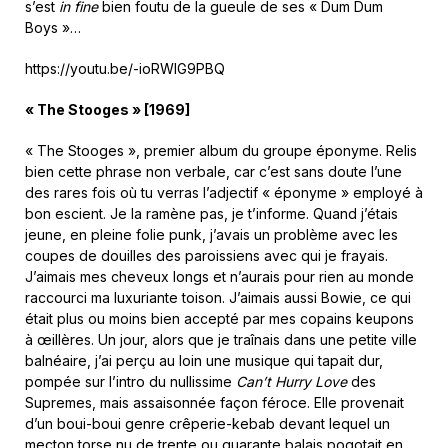
s’est
in fine
bien foutu de la gueule de ses « Dum Dum
Boys »…
https://youtu.be/-ioRWlG9PBQ
« The Stooges » [1969]
« The Stooges », premier album du groupe éponyme. Relis
bien cette phrase non verbale, car c’est sans doute l’une
des rares fois où tu verras l’adjectif « éponyme » employé à
bon escient. Je la ramène pas, je t’informe. Quand j’étais
jeune, en pleine folie punk, j’avais un problème avec les
coupes de douilles des paroissiens avec qui je frayais.
J’aimais mes cheveux longs et n’aurais pour rien au monde
raccourci ma luxuriante toison. J’aimais aussi Bowie, ce qui
était plus ou moins bien accepté par mes copains keupons
à œillères. Un jour, alors que je traînais dans une petite ville
balnéaire, j’ai perçu au loin une musique qui tapait dur,
pompée sur l’intro du nullissime
Can’t Hurry Love
des
Supremes, mais assaisonnée façon féroce. Elle provenait
d’un boui-boui genre crêperie-kebab devant lequel un
mecton torse nu de trente ou quarante balais pogotait en