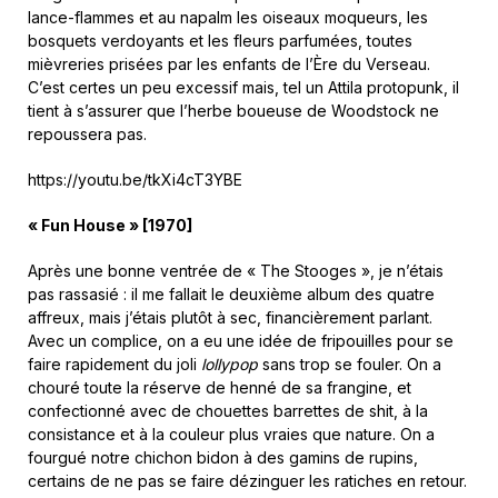
lance-flammes et au napalm les oiseaux moqueurs, les
bosquets verdoyants et les fleurs parfumées, toutes
mièvreries prisées par les enfants de l’Ère du Verseau.
C’est certes un peu excessif mais, tel un Attila protopunk, il
tient à s’assurer que l’herbe boueuse de Woodstock ne
repoussera pas.
https://youtu.be/tkXi4cT3YBE
« Fun House » [1970]
Après une bonne ventrée de « The Stooges », je n’étais
pas rassasié : il me fallait le deuxième album des quatre
affreux, mais j’étais plutôt à sec, financièrement parlant.
Avec un complice, on a eu une idée de fripouilles pour se
faire rapidement du joli
lollypop
sans trop se fouler. On a
chouré toute la réserve de henné de sa frangine, et
confectionné avec de chouettes barrettes de shit, à la
consistance et à la couleur plus vraies que nature. On a
fourgué notre chichon bidon à des gamins de rupins,
certains de ne pas se faire dézinguer les ratiches en retour.