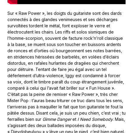
Sur « Raw Power », les doigts du guitariste sont des dards
connectés à des glandes venimeuses et ses décharges
survoltées tordent le métal, font exploser le verre et
électrocutent les chairs. Les riffs et solos sismiques de
l’homme-scorpion, souvent de facture rock’n’roll classique
à la base, se muent sous son toucher en buissons ardents
de ronces et d’orties où bourgeonnent ses notes barrées,
en stridences hérissées de barbelés, en volées d’éclairs
distordus, en rafales hurlantes de dragées qui cherchent
pour détruire. Tentant de faire jeu égal avec un tel
déferlement d’ultra-violence, Iggy est condamné à forcer
sa voix, dont le timbre paraît du coup étrangement juvénile,
comparé à celui qui l’avait fait briller sur « Fun House ».
C’était pas la peine de remixer « Raw Power », très cher
Mister Pop : t’auras beau triturer ce truc dans tous les sens,
t’arriveras pas à maquiller le fait que ton guitariste te fout la
pâtée dessus. Disant cela, je suis un peu chien, c’est vrai ; tu
ferrailles bien sur
Gimme Danger
et
I Need Somebody
. Mais,
s’agissant des deux ballades imposées du disque,
« Djeydobeulyou » y lève un peu le pied, c’est bien naturel.