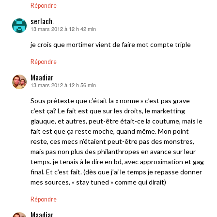
Répondre
serlach.
13 mars 2012 à 12 h 42 min
dit :
je crois que mortimer vient de faire mot compte triple
Répondre
Maadiar
13 mars 2012 à 12 h 56 min
dit :
Sous prétexte que c’était la « norme » c’est pas grave
c’est ça? Le fait est que sur les droits, le marketting
glauque, et autres, peut-être était-ce la coutume, mais le
fait est que ça reste moche, quand même. Mon point
reste, ces mecs n’étaient peut-être pas des monstres,
mais pas non plus des philanthropes en avance sur leur
temps. je tenais à le dire en bd, avec approximation et gag
final. Et c’est fait. (dès que j’ai le temps je repasse donner
mes sources, « stay tuned » comme qui dirait)
Répondre
Maadiar