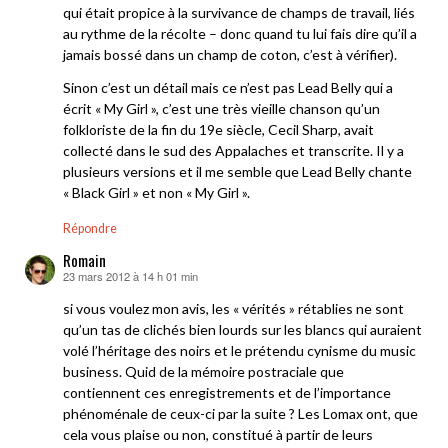
qui était propice à la survivance de champs de travail, liés
au rythme de la récolte – donc quand tu lui fais dire qu’il a
jamais bossé dans un champ de coton, c’est à vérifier).
Sinon c’est un détail mais ce n’est pas Lead Belly qui a
écrit « My Girl », c’est une très vieille chanson qu’un
folkloriste de la fin du 19e siècle, Cecil Sharp, avait
collecté dans le sud des Appalaches et transcrite. Il y a
plusieurs versions et il me semble que Lead Belly chante
« Black Girl » et non « My Girl ».
Répondre
Romain
23 mars 2012 à 14 h 01 min
dit :
si vous voulez mon avis, les « vérités » rétablies ne sont
qu’un tas de clichés bien lourds sur les blancs qui auraient
volé l’héritage des noirs et le prétendu cynisme du music
business. Quid de la mémoire postraciale que
contiennent ces enregistrements et de l’importance
phénoménale de ceux-ci par la suite ? Les Lomax ont, que
cela vous plaise ou non, constitué à partir de leurs