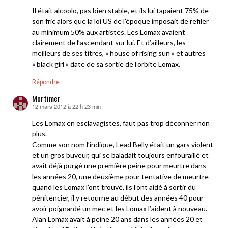
Il était alcoolo, pas bien stable, et ils lui tapaient 75% de
son fric alors que la loi US de l’époque imposait de refiler
au minimum 50% aux artistes. Les Lomax avaient
clairement de l’ascendant sur lui. Et d’ailleurs, les
meilleurs de ses titres, « house of rising sun » et autres
« black girl » date de sa sortie de l’orbite Lomax.
Répondre
Mortimer
12 mars 2012 à 22 h 23 min
dit :
Les Lomax en esclavagistes, faut pas trop déconner non
plus.
Comme son nom l’indique, Lead Belly était un gars violent
et un gros buveur, qui se baladait toujours enfouraillé et
avait déjà purgé une première peine pour meurtre dans
les années 20, une deuxième pour tentative de meurtre
quand les Lomax l’ont trouvé, ils l’ont aidé à sortir du
pénitencier, il y retourne au début des années 40 pour
avoir poignardé un mec et les Lomax l’aident à nouveau.
Alan Lomax avait à peine 20 ans dans les années 20 et