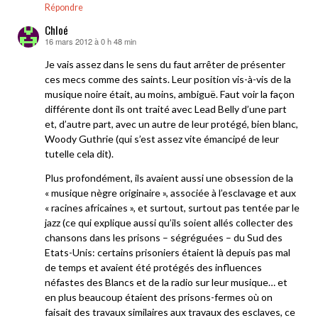
Répondre
Chloé
16 mars 2012 à 0 h 48 min
dit :
Je vais assez dans le sens du faut arrêter de présenter
ces mecs comme des saints. Leur position vis-à-vis de la
musique noire était, au moins, ambiguë. Faut voir la façon
différente dont ils ont traité avec Lead Belly d’une part
et, d’autre part, avec un autre de leur protégé, bien blanc,
Woody Guthrie (qui s’est assez vite émancipé de leur
tutelle cela dit).
Plus profondément, ils avaient aussi une obsession de la
« musique nègre originaire », associée à l’esclavage et aux
« racines africaines », et surtout, surtout pas tentée par le
jazz (ce qui explique aussi qu’ils soient allés collecter des
chansons dans les prisons – ségréguées – du Sud des
Etats-Unis: certains prisoniers étaient là depuis pas mal
de temps et avaient été protégés des influences
néfastes des Blancs et de la radio sur leur musique… et
en plus beaucoup étaient des prisons-fermes où on
faisait des travaux similaires aux travaux des esclaves, ce