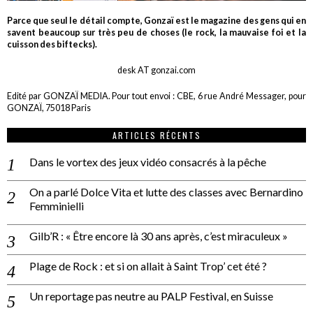
Parce que seul le détail compte, Gonzaï est le magazine des gens qui en
savent beaucoup sur très peu de choses (le rock, la mauvaise foi et la
cuisson des biftecks).
desk AT gonzai.com
Edité par GONZAÏ MEDIA. Pour tout envoi : CBE, 6 rue André Messager, pour
GONZAÏ, 75018 Paris
ARTICLES RÉCENTS
Dans le vortex des jeux vidéo consacrés à la pêche
On a parlé Dolce Vita et lutte des classes avec Bernardino
Femminielli
Gilb’R : « Être encore là 30 ans après, c’est miraculeux »
Plage de Rock : et si on allait à Saint Trop’ cet été ?
Un reportage pas neutre au PALP Festival, en Suisse