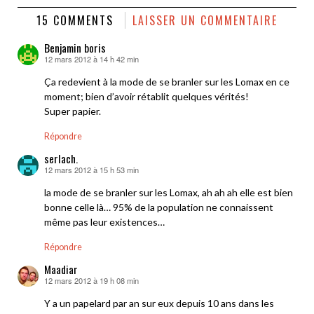
15 COMMENTS
LAISSER UN COMMENTAIRE
Benjamin boris
12 mars 2012 à 14 h 42 min
dit :
Ça redevient à la mode de se branler sur les Lomax en ce
moment; bien d’avoir rétablit quelques vérités!
Super papier.
Répondre
serlach.
12 mars 2012 à 15 h 53 min
dit :
la mode de se branler sur les Lomax, ah ah ah elle est bien
bonne celle là… 95% de la population ne connaissent
même pas leur existences…
Répondre
Maadiar
12 mars 2012 à 19 h 08 min
dit :
Y a un papelard par an sur eux depuis 10 ans dans les