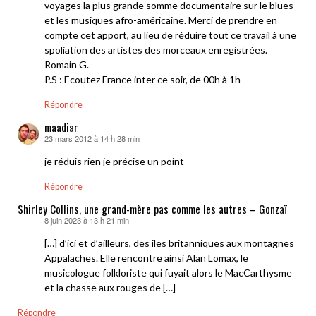
voyages la plus grande somme documentaire sur le blues
et les musiques afro-américaine. Merci de prendre en
compte cet apport, au lieu de réduire tout ce travail à une
spoliation des artistes des morceaux enregistrées.
Romain G.
P.S : Ecoutez France inter ce soir, de 00h à 1h
Répondre
maadiar
23 mars 2012 à 14 h 28 min
dit :
je réduis rien je précise un point
Répondre
Shirley Collins, une grand-mère pas comme les autres – Gonzaï
8 juin 2023 à 13 h 21 min
dit :
[…] d’ici et d’ailleurs, des îles britanniques aux montagnes
Appalaches. Elle rencontre ainsi Alan Lomax, le
musicologue folkloriste qui fuyait alors le MacCarthysme
et la chasse aux rouges de […]
Répondre