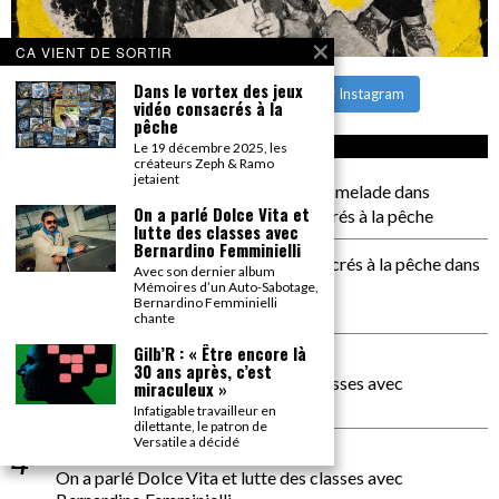
CA VIENT DE SORTIR
Dans le vortex des jeux
CHARGER PLUS
Suivre sur Instagram
vidéo consacrés à la
pêche
CA COMMENTE SEC
Le 19 décembre 2025, les
créateurs Zeph & Ramo
jetaient
il a pas de genoux Messi comme P comelade
dans
On a parlé Dolce Vita et
Dans le vortex des jeux vidéo consacrés à la pêche
lutte des classes avec
Bernardino Femminielli
Dans le vortex des jeux vidéos consacrés à la pêche
dans
Avec son dernier album
PACÔME THIELLEMENT
Mémoires d’un Auto-Sabotage,
Bernardino Femminielli
La séance d’Hip Gnose
chante
Gilb’R : « Être encore là
La Patrie
dans
30 ans après, c’est
On a parlé Dolce Vita et lutte des classes avec
miraculeux »
Bernardino Femminielli
Infatigable travailleur en
dilettante, le patron de
Versatile a décidé
carte noire negra à l'o tiede
dans
On a parlé Dolce Vita et lutte des classes avec