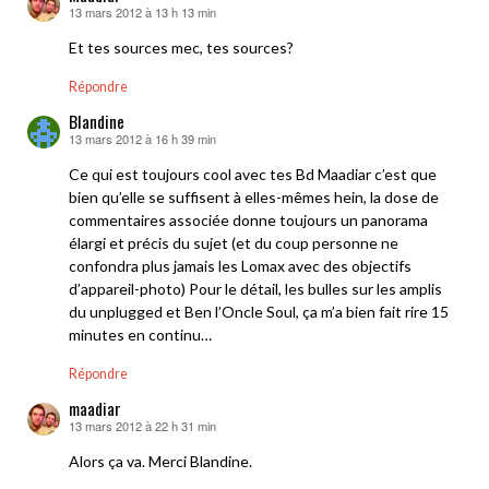
13 mars 2012 à 13 h 13 min
dit :
Et tes sources mec, tes sources?
Répondre
Blandine
13 mars 2012 à 16 h 39 min
dit :
Ce qui est toujours cool avec tes Bd Maadiar c’est que
bien qu’elle se suffisent à elles-mêmes hein, la dose de
commentaires associée donne toujours un panorama
élargi et précis du sujet (et du coup personne ne
confondra plus jamais les Lomax avec des objectifs
d’appareil-photo) Pour le détail, les bulles sur les amplis
du unplugged et Ben l’Oncle Soul, ça m’a bien fait rire 15
minutes en continu…
Répondre
maadiar
13 mars 2012 à 22 h 31 min
dit :
Alors ça va. Merci Blandine.