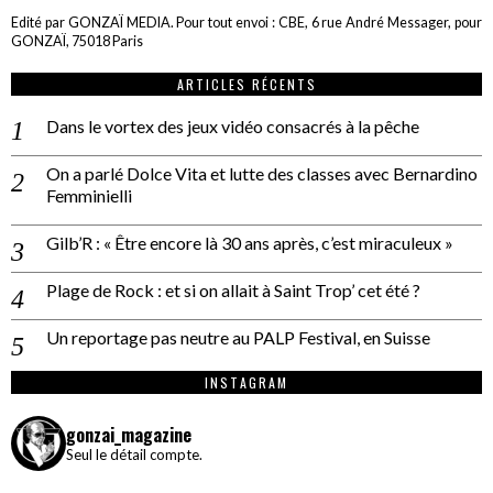
Edité par GONZAÏ MEDIA. Pour tout envoi : CBE, 6 rue André Messager, pour
GONZAÏ, 75018 Paris
ARTICLES RÉCENTS
Dans le vortex des jeux vidéo consacrés à la pêche
On a parlé Dolce Vita et lutte des classes avec Bernardino
Femminielli
Gilb’R : « Être encore là 30 ans après, c’est miraculeux »
Plage de Rock : et si on allait à Saint Trop’ cet été ?
Un reportage pas neutre au PALP Festival, en Suisse
INSTAGRAM
gonzai_magazine
Seul le détail compte.