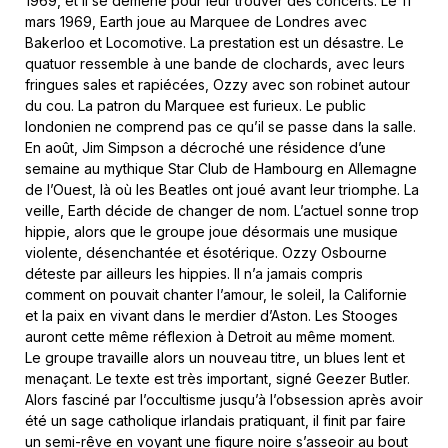
1969, et il se démène pour leur trouver des concerts. Le 11
mars 1969, Earth joue au Marquee de Londres avec
Bakerloo et Locomotive. La prestation est un désastre. Le
quatuor ressemble à une bande de clochards, avec leurs
fringues sales et rapiécées, Ozzy avec son robinet autour
du cou. La patron du Marquee est furieux. Le public
londonien ne comprend pas ce qu’il se passe dans la salle.
En août, Jim Simpson a décroché une résidence d’une
semaine au mythique Star Club de Hambourg en Allemagne
de l’Ouest, là où les Beatles ont joué avant leur triomphe. La
veille, Earth décide de changer de nom. L’actuel sonne trop
hippie, alors que le groupe joue désormais une musique
violente, désenchantée et ésotérique. Ozzy Osbourne
déteste par ailleurs les hippies. Il n’a jamais compris
comment on pouvait chanter l’amour, le soleil, la Californie
et la paix en vivant dans le merdier d’Aston. Les Stooges
auront cette même réflexion à Detroit au même moment.
Le groupe travaille alors un nouveau titre, un blues lent et
menaçant. Le texte est très important, signé Geezer Butler.
Alors fasciné par l’occultisme jusqu’à l’obsession après avoir
été un sage catholique irlandais pratiquant, il finit par faire
un semi-rêve en voyant une figure noire s’asseoir au bout