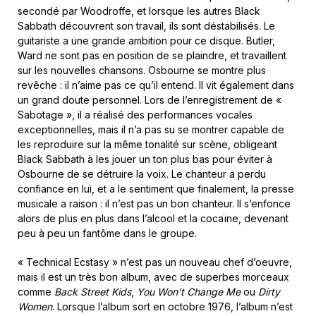
secondé par Woodroffe, et lorsque les autres Black
Sabbath découvrent son travail, ils sont déstabilisés. Le
guitariste a une grande ambition pour ce disque. Butler,
Ward ne sont pas en position de se plaindre, et travaillent
sur les nouvelles chansons. Osbourne se montre plus
revêche : il n’aime pas ce qu’il entend. Il vit également dans
un grand doute personnel. Lors de l’enregistrement de «
Sabotage », il a réalisé des performances vocales
exceptionnelles, mais il n’a pas su se montrer capable de
les reproduire sur la même tonalité sur scène, obligeant
Black Sabbath à les jouer un ton plus bas pour éviter à
Osbourne de se détruire la voix. Le chanteur a perdu
confiance en lui, et a le sentiment que finalement, la presse
musicale a raison : il n’est pas un bon chanteur. Il s’enfonce
alors de plus en plus dans l’alcool et la cocaïne, devenant
peu à peu un fantôme dans le groupe.
« Technical Ecstasy » n’est pas un nouveau chef d’oeuvre,
mais il est un très bon album, avec de superbes morceaux
comme
Back Street Kids
,
You Won’t Change Me
ou
Dirty
Women
. Lorsque l’album sort en octobre 1976, l’album n’est