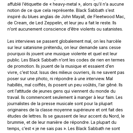
affublé l’étiquette de « heavy-metal », alors qu’il n’a aucune
notion de ce que cela représente. Black Sabbath s’est
inspiré du blues anglais de John Mayall, de Fleetwood Mac,
de Cream, de Led Zeppelin, et leur jeu a fait le reste. Ils
n’ont aucunement conscience d’être violents ou satanistes.
Les interviews se passent globalement mal, on les harcèle
sur leur satanisme prétendu, on leur demande sans cesse
pourquoi ils jouent une musique violente et quel est leur
public. Les Black Sabbath n’ont les codes de rien en termes
de promotion. Ils jouent de la musique et essaient d’en
vivre, c’est tout. Issus des milieux ouvriers, ils ne savent pas
poser sur une photo, ni répondre à une interview. Mal
habillés, mal coiffés, ils posent un peu voûtés, l’air gêné. Ils
ont l’attitude de jeunes gens qui viennent du monde du
travail. Ils commencent seulement à manger à leur faim. Les
journalistes de la presse musicale sont pour la plupart
originaires de la classe moyenne supérieure et ont fait des
études de lettres. Ils se gaussent de leur accent du Nord, le
brummie, et de leur manière de répondre. La plupart du
temps, c’est « je ne sais pas ». Les Black Sabbath ne sont