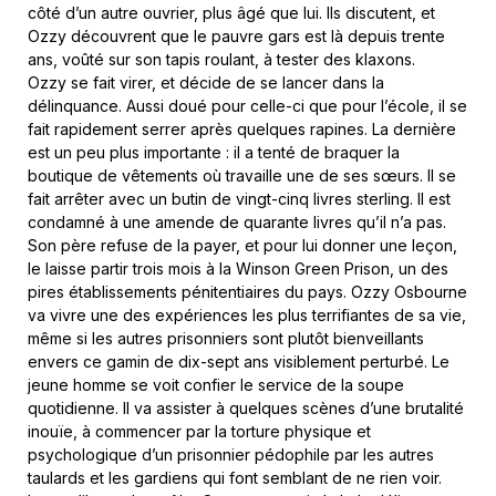
côté d’un autre ouvrier, plus âgé que lui. Ils discutent, et
Ozzy découvrent que le pauvre gars est là depuis trente
ans, voûté sur son tapis roulant, à tester des klaxons.
Ozzy se fait virer, et décide de se lancer dans la
délinquance. Aussi doué pour celle-ci que pour l’école, il se
fait rapidement serrer après quelques rapines. La dernière
est un peu plus importante : il a tenté de braquer la
boutique de vêtements où travaille une de ses sœurs. Il se
fait arrêter avec un butin de vingt-cinq livres sterling. Il est
condamné à une amende de quarante livres qu’il n’a pas.
Son père refuse de la payer, et pour lui donner une leçon,
le laisse partir trois mois à la Winson Green Prison, un des
pires établissements pénitentiaires du pays. Ozzy Osbourne
va vivre une des expériences les plus terrifiantes de sa vie,
même si les autres prisonniers sont plutôt bienveillants
envers ce gamin de dix-sept ans visiblement perturbé. Le
jeune homme se voit confier le service de la soupe
quotidienne. Il va assister à quelques scènes d’une brutalité
inouïe, à commencer par la torture physique et
psychologique d’un prisonnier pédophile par les autres
taulards et les gardiens qui font semblant de ne rien voir.