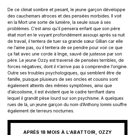
De ce climat sombre et pesant, le jeune garçon développe
des cauchemars atroces et des pensées morbides. Il voit
en la Mort une sorte de lumière, la seule issue à ses
problèmes. C’est ainsi qu’il pensera enfant que son père
était mort en le voyant profondément assoupi après sa nuit
de travail, il tentera de tuer sa grande sœur Gillian car elle
ne l’aime pas, ou il tentera de se pendre pour voir ce que
ça fait avec une corde à linge, sauvé de justesse par son
père. Le jeune Ozzy est traversé de pensées terribles, de
forces négatives, dont il n’arrive pas à comprendre l’origine.
Outre ses troubles psychologiques, qui semblent être de
famille, puisque plusieurs de ses oncles et cousins sont
également atteints des mêmes symptômes, ainsi que
d’alcoolisme, il est évident que le cadre terrifiant dans
lequel il grandit pèse lourd sur son psychisme. A quelques
rues de là, un jeune garçon du nom d’Anthony Iommi souffre
également de terreurs nocturnes.
APRÈS 18 MOIS À L’ABATTOIR, OZZY