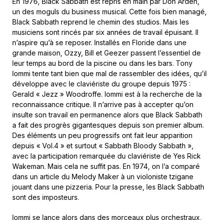
En 1976, Black Sabbath est repris en main par Don Arden,
un des moguls du business musical. Cette fois bien managé,
Black Sabbath reprend le chemin des studios. Mais les
musiciens sont rincés par six années de travail épuisant. Il
n’aspire qu’à se reposer. Installés en Floride dans une
grande maison, Ozzy, Bill et Geezer passent l’essentiel de
leur temps au bord de la piscine ou dans les bars. Tony
Iommi tente tant bien que mal de rassembler des idées, qu’il
développe avec le claviériste du groupe depuis 1975 :
Gerald « Jezz » Woodroffe. Iommi est à la recherche de la
reconnaissance critique. Il n’arrive pas à accepter qu’on
insulte son travail en permanence alors que Black Sabbath
a fait des progrès gigantesques depuis son premier album.
Des éléments un peu progressifs ont fait leur apparition
depuis « Vol.4 » et surtout « Sabbath Bloody Sabbath »,
avec la participation remarquée du claviériste de Yes Rick
Wakeman. Mais cela ne suffit pas. En 1974, on l’a comparé
dans un article du Melody Maker à un violoniste tzigane
jouant dans une pizzeria. Pour la presse, les Black Sabbath
sont des imposteurs.
Iommi se lance alors dans des morceaux plus orchestraux,