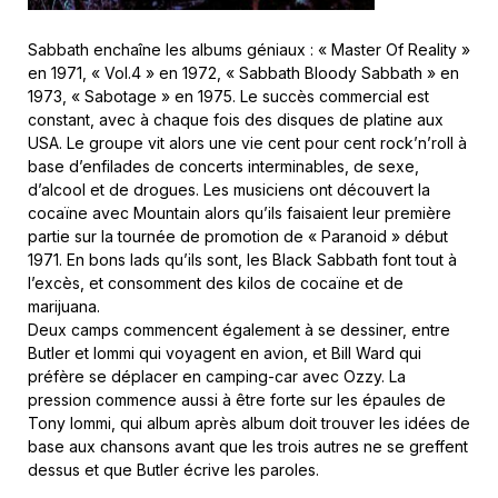
Sabbath enchaîne les albums géniaux : « Master Of Reality »
en 1971, « Vol.4 » en 1972, « Sabbath Bloody Sabbath » en
1973, « Sabotage » en 1975. Le succès commercial est
constant, avec à chaque fois des disques de platine aux
USA. Le groupe vit alors une vie cent pour cent rock’n’roll à
base d’enfilades de concerts interminables, de sexe,
d’alcool et de drogues. Les musiciens ont découvert la
cocaïne avec Mountain alors qu’ils faisaient leur première
partie sur la tournée de promotion de « Paranoid » début
1971. En bons lads qu’ils sont, les Black Sabbath font tout à
l’excès, et consomment des kilos de cocaïne et de
marijuana.
Deux camps commencent également à se dessiner, entre
Butler et Iommi qui voyagent en avion, et Bill Ward qui
préfère se déplacer en camping-car avec Ozzy. La
pression commence aussi à être forte sur les épaules de
Tony Iommi, qui album après album doit trouver les idées de
base aux chansons avant que les trois autres ne se greffent
dessus et que Butler écrive les paroles.