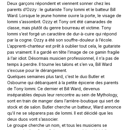
Deux garçons répondent et viennent sonner chez les
parents d’Ozzy : le guitariste Tony Iommi et le batteur Bill
Ward. Lorsque le jeune homme ouvre la porte, le visage de
Iommi s’assombrit. Ozzy et Tony ont été camarades de
classe, mais plutôt du genre bourreau et victime. Tony
Iommi s’est forgé un caractère de dur-à-cuire qui répond
par la cogne. Ozzy a été son souffre-douleur à l’école.
L’apprenti-chanteur est prêt à oublier tout cela, le guitariste
pas vraiment. Il a gardé en tête l’image de ce gamin fragile
à l’air idiot. Désormais musicien professionnel, il n’a pas de
temps à perdre. Il tourne les talons et s’en va, Bill Ward
s’excuse pour le dérangement.
Quelques semaines plus tard, c’est le duo Butler et
Osbourne qui débarquent à la petite épicerie des parents
de Tony Iommi. Ce dernier et Bill Ward, devenus
inséparables depuis leur rencontre au sein de Mythology,
sont en train de manger dans l’arrière-boutique qui sert de
stock et de salon. Butler cherche un batteur, Ward annonce
qu’il ne se séparera pas de Iommi. Il est décidé que les
deux duos vont s’associer.
Le groupe cherche un nom, et tous les musiciens se