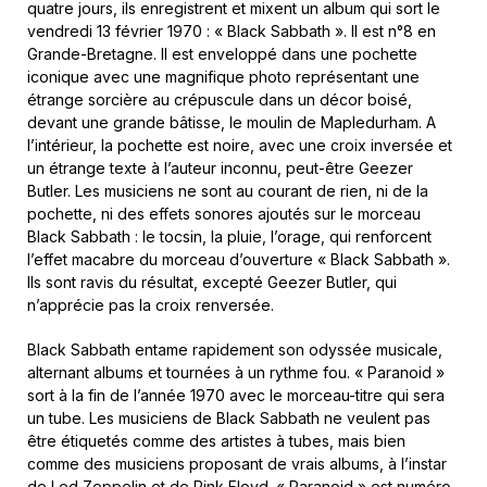
quatre jours, ils enregistrent et mixent un album qui sort le
vendredi 13 février 1970 : « Black Sabbath ». Il est n°8 en
Grande-Bretagne. Il est enveloppé dans une pochette
iconique avec une magnifique photo représentant une
étrange sorcière au crépuscule dans un décor boisé,
devant une grande bâtisse, le moulin de Mapledurham. A
l’intérieur, la pochette est noire, avec une croix inversée et
un étrange texte à l’auteur inconnu, peut-être Geezer
Butler. Les musiciens ne sont au courant de rien, ni de la
pochette, ni des effets sonores ajoutés sur le morceau
Black Sabbath : le tocsin, la pluie, l’orage, qui renforcent
l’effet macabre du morceau d’ouverture « Black Sabbath ».
Ils sont ravis du résultat, excepté Geezer Butler, qui
n’apprécie pas la croix renversée.
Black Sabbath entame rapidement son odyssée musicale,
alternant albums et tournées à un rythme fou. « Paranoid »
sort à la fin de l’année 1970 avec le morceau-titre qui sera
un tube. Les musiciens de Black Sabbath ne veulent pas
être étiquetés comme des artistes à tubes, mais bien
comme des musiciens proposant de vrais albums, à l’instar
de Led Zeppelin et de Pink Floyd. « Paranoid » est numéro