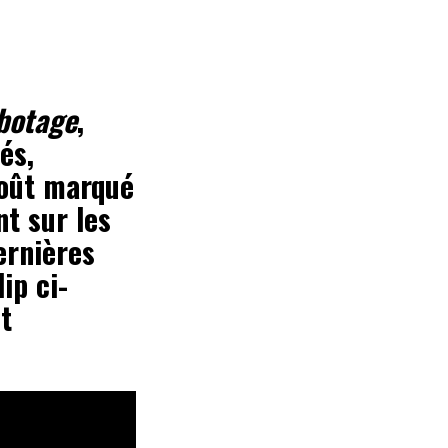
botage
,
és,
égoût marqué
nt sur les
ernières
ip ci-
t