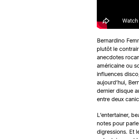
Bernardino Femm
plutôt le contra
anecdotes rocamb
américaine ou 
influences disco,
aujourd’hui, Ber
dernier disque au
entre deux canic
L’entertainer, b
notes pour parler
digressions. Et 