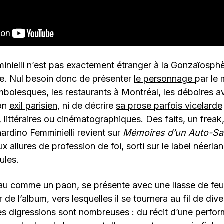
inielli n’est pas exactement étranger à la Gonzaïosph
ire. Nul besoin donc de présenter
le personnage
par le
olesques, les restaurants à Montréal, les déboires av
son
exil parisien
, ni de décrire
sa prose parfois vicelarde
 littéraires ou cinématographiques. Des faits, un freak,
nardino Femminielli revient sur
Mémoires d’un Auto-Sa
x allures de profession de foi, sorti sur le label néerl
ules.
eau comme un paon, se présente avec une liasse de feu
 de l’album, vers lesquelles il se tournera au fil de div
les digressions sont nombreuses : du récit d’une perfo