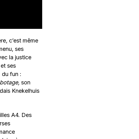
ère, c’est même
 menu, ses
ec la justice
et ses
 du fun :
botage,
son
andais Knekelhuis
illes A4. Des
erses
rmance