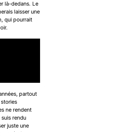
er là-dedans. Le
merais laisser une
, qui pourrait
oir.
années, partout
stories
es ne rendent
 suis rendu
er juste une