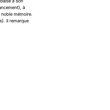
daise à son
ancement), à
a noble mémoire.
s). Il remarque