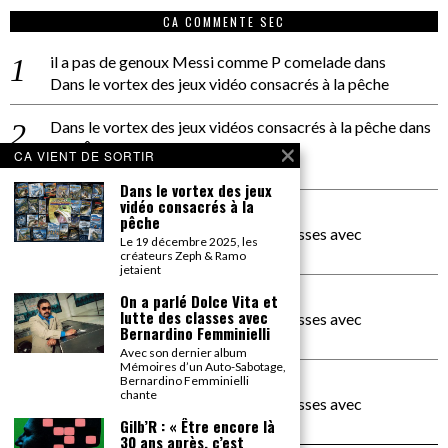
CA COMMENTE SEC
il a pas de genoux Messi comme P comelade
dans
Dans le vortex des jeux vidéo consacrés à la pêche
Dans le vortex des jeux vidéos consacrés à la pêche
dans
PACÔME THIELLEMENT
CA VIENT DE SORTIR
La séance d’Hip Gnose
Dans le vortex des jeux
vidéo consacrés à la
La Patrie
dans
pêche
On a parlé Dolce Vita et lutte des classes avec
Le 19 décembre 2025, les
Bernardino Femminielli
créateurs Zeph & Ramo
jetaient
carte noire negra à l'o tiede
dans
On a parlé Dolce Vita et
lutte des classes avec
On a parlé Dolce Vita et lutte des classes avec
Bernardino Femminielli
Bernardino Femminielli
Avec son dernier album
Mémoires d’un Auto-Sabotage,
moise et son mascaré
dans
Bernardino Femminielli
chante
On a parlé Dolce Vita et lutte des classes avec
Bernardino Femminielli
Gilb’R : « Être encore là
30 ans après, c’est