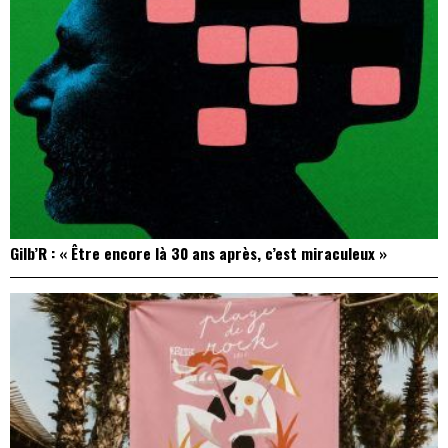
Gilb’R : « Être encore là 30 ans après, c’est miraculeux »