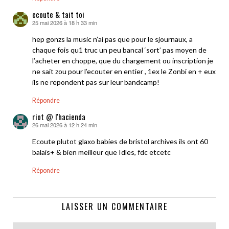
ecoute & tait toi
25 mai 2026 à 18 h 33 min
dit :
hep gonzs la music n’ai pas que pour le sjournaux, a
chaque fois qu1 truc un peu bancal ‘sort’ pas moyen de
l’acheter en choppe, que du chargement ou inscription je
ne sait zou pour l’ecouter en entier , 1ex le Zonbi en + eux
ils ne repondent pas sur leur bandcamp!
Répondre
riot @ l'hacienda
26 mai 2026 à 12 h 24 min
dit :
Ecoute plutot glaxo babies de bristol archives ils ont 60
balais+ & bien meilleur que Idles, fdc etcetc
Répondre
LAISSER UN COMMENTAIRE