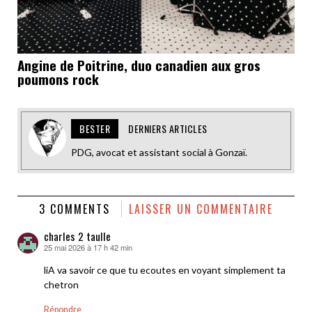
Angine de Poitrine, duo canadien aux gros
poumons rock
BESTER
DERNIERS ARTICLES
PDG, avocat et assistant social à Gonzaï.
3 COMMENTS
LAISSER UN COMMENTAIRE
charles 2 taulle
25 mai 2026 à 17 h 42 min
dit :
liA va savoir ce que tu ecoutes en voyant simplement ta
chetron
Répondre