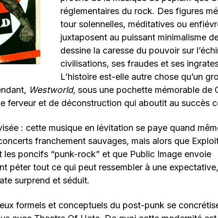
réglementaires du rock. Des figures mé
tour solennelles, méditatives ou enfiév
juxtaposent au puissant minimalisme de
dessine la caresse du pouvoir sur l’éch
civilisations, ses fraudes et ses ingrates
L’histoire est-elle autre chose qu’un gro
endant,
Westworld
, sous une pochette mémorable de 
 ferveur et de déconstruction qui aboutit au succès c
visée : cette musique en lévitation se paye quand même
concerts franchement sauvages, mais alors que Exploit
t les poncifs “punk-rock” et que Public Image envoie
péter tout ce qui peut ressembler à une expectative, l’i
te surprend et séduit.
jeux formels et conceptuels du post-punk se concrétis