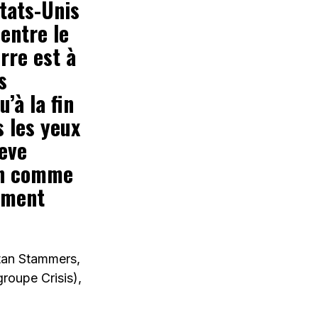
tats-Unis
 entre le
rre est à
s
’à la fin
 les yeux
eve
en comme
ement
Stan Stammers,
roupe Crisis),