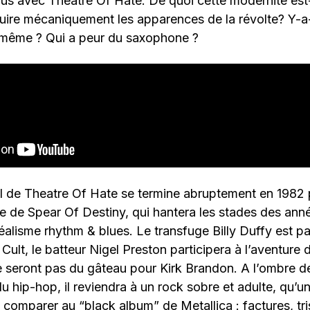
us avec Theatre Of Hate. De quoi cette modernité est
ire mécaniquement les apparences de la révolte? Y-a-t’
i-même ? Qui a peur du saxophone ?
ial de Theatre Of Hate se termine abruptement en 1982 
re de Spear Of Destiny, qui hantera les stades des an
éalisme rhythm & blues. Le transfuge Billy Duffy est par
Cult, le batteur Nigel Preston participera à l’aventure 
e seront pas du gâteau pour Kirk Brandon. A l’ombre 
u hip-hop, il reviendra à un rock sobre et adulte, qu’un
 comparer au “black album” de Metallica : factures, tris