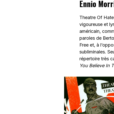
Ennio Morr
Theatre Of Hate
vigoureuse et ly
américain, comm
paroles de Berto
Free et, à l’opp
subliminales. Se
répertoire très c
You Believe In 