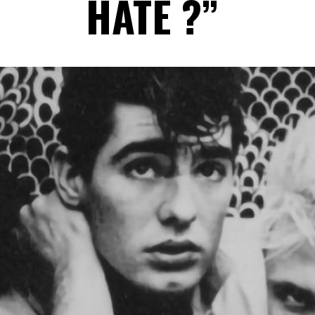
HATE ?”