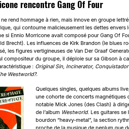
icone rencontre Gang Of Four
 ne rend hommage à rien, mais innove en groupe lettré
rique, qui contourne malicieusement les dettes envers 
e si Ennio Morricone avait composé pour Gang Of Fo
ld Brecht). Les influences de Kirk Brandon (le blues r
osé, les figures vertigineuses de Van Der Graaf Generat
ul compositeur du groupe, il déploie sur sa Gibson à c
aractéristique :
Original Sin, Incinerator,
Conquistador
The Westworld?
.
Quelques singles, quelques albums live
une cohorte de concerts magnétiques d
notable Mick Jones (des Clash) à dirige
de l’album
Westworld
. Les guitares se 
bourdon “heavy-metal”, la section ryth
proche de la musique de peplum que 