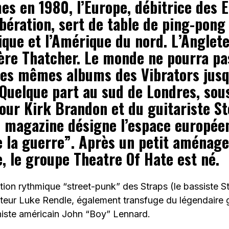
s en 1980, l’Europe, débitrice des E
ibération, sert de table de ping-pong
ique et l’Amérique du nord. L’Anglete
l’ère Thatcher. Le monde ne pourra pa
les mêmes albums des Vibrators jusqu
Quelque part au sud de Londres, sous
our Kirk Brandon et du guitariste St
n magazine désigne l’espace europé
e la guerre”. Après un petit aménag
, le groupe Theatre Of Hate est né.
ction rythmique “street-punk” des Straps (le bassiste 
tteur Luke Rendle, également transfuge du légendaire g
niste américain John “Boy” Lennard.