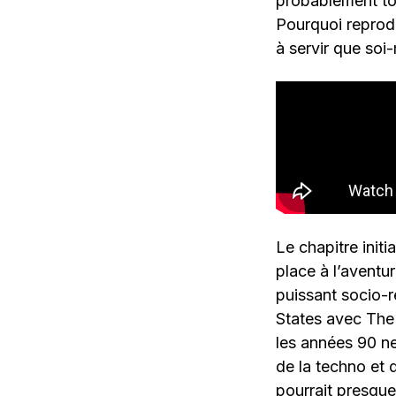
probablement to
Pourquoi reprodu
à servir que so
Le chapitre init
place à l’aventu
puissant socio-r
States avec The 
les années 90 n
de la techno et d
pourrait presque