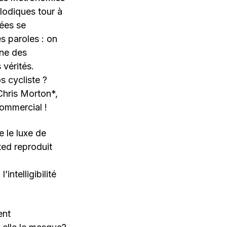
lodiques tour à
rées se
s paroles : on
ine des
 vérités.
s cycliste ?
Chris Morton*,
ommercial !
 le luxe de
ed reproduit
ntelligibilité
ent