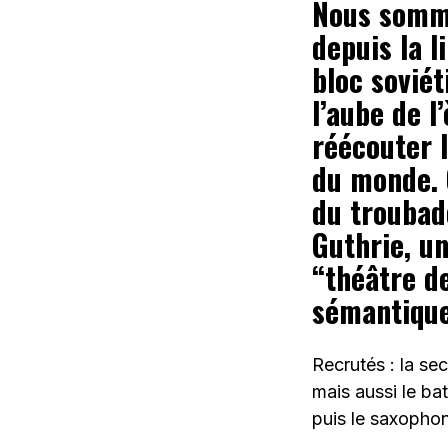
Nous somme
depuis la l
bloc soviét
l’aube de 
réécouter 
du monde. 
du troubad
Guthrie, u
“théâtre d
sémantique
Recrutés : la se
mais aussi le ba
puis le saxopho