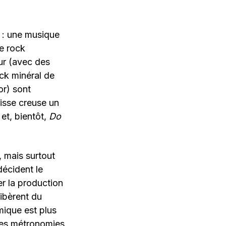
 : une musique
le rock
ur (avec des
ock minéral de
or) sont
aisse creuse un
et, bientôt,
Do
, mais surtout
écident le
r la production
libèrent du
mique est plus
des métronomies