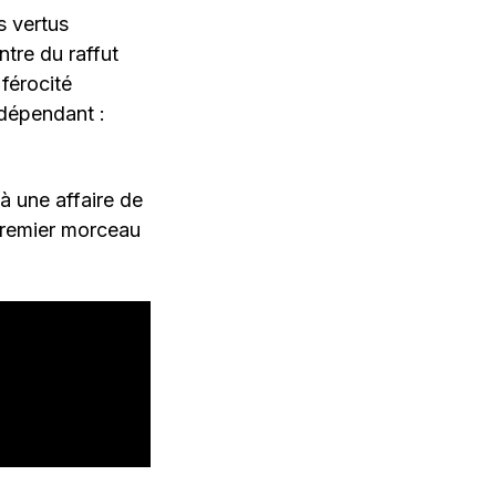
s vertus
tre du raffut
férocité
ndépendant :
à une affaire de
premier morceau