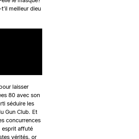
-elle le masque?
il meilleur dieu
pour laisser
nées 80 avec son
ti séduire les
du Gun Club. Et
des concurrences
 esprit affuté
tes vérités, or