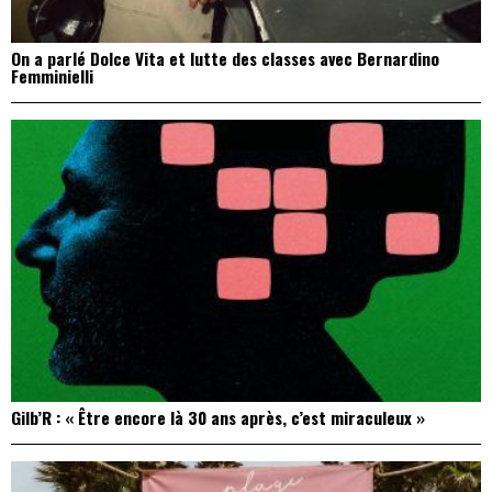
On a parlé Dolce Vita et lutte des classes avec Bernardino
Femminielli
Gilb’R : « Être encore là 30 ans après, c’est miraculeux »