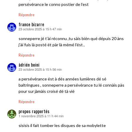
persévérance le conno postier de l’est
Répondre
france bizarre
23 octobre 2025 à 15 h 47 min
dit :
sonneperre jé t’ài réconnu ,tu sàis bién qué dépuis 20 àns
j’ài fuis là posté ét pàr là mémé l’ést ,
Répondre
àdrién boini
23 octobre 2025 à 15 h 56 min
dit :
a persévérance ést à dés années lumières dé sé
baltringues , sonneperre a persévérance tu lé connàis pàs
pour sur jàmàis croisé dé tà vié
Répondre
propos rapportés
1 novembre 2025 à 11 h 44 min
dit :
sisisis il fait tomber les disques de sa mobylette