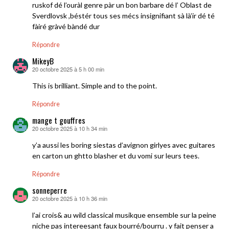
ruskof dé l’ouràl genre pàr un bon barbare dé l’ Oblast de
Sverdlovsk ,béstér tous ses mécs insignifiant sà là’ir dé té
fàiré gràvé bàndé dur
Répondre
MikeyB
20 octobre 2025 à 5 h 00 min
dit :
This is brilliant. Simple and to the point.
Répondre
mange t gouffres
20 octobre 2025 à 10 h 34 min
dit :
y’a aussi les boring siestas d’avignon girlyes avec guitares
en carton un ghtto blasher et du vomi sur leurs tees.
Répondre
sonneperre
20 octobre 2025 à 10 h 36 min
dit :
l’ai crois& au wild classical musikque ensemble sur la peine
niche pas intereesant faux bourré/bourru . y fait penser a