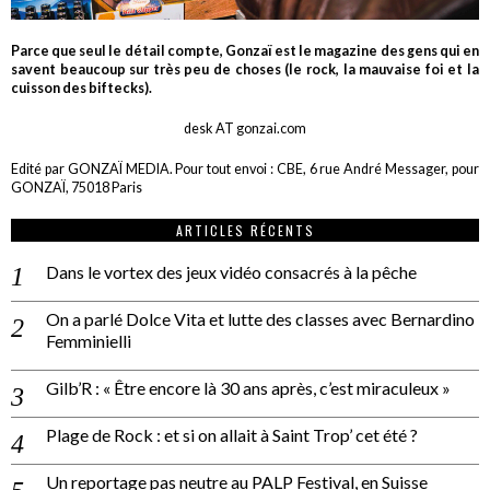
Parce que seul le détail compte, Gonzaï est le magazine des gens qui en
savent beaucoup sur très peu de choses (le rock, la mauvaise foi et la
cuisson des biftecks).
desk AT gonzai.com
Edité par GONZAÏ MEDIA. Pour tout envoi : CBE, 6 rue André Messager, pour
GONZAÏ, 75018 Paris
ARTICLES RÉCENTS
Dans le vortex des jeux vidéo consacrés à la pêche
On a parlé Dolce Vita et lutte des classes avec Bernardino
Femminielli
Gilb’R : « Être encore là 30 ans après, c’est miraculeux »
Plage de Rock : et si on allait à Saint Trop’ cet été ?
Un reportage pas neutre au PALP Festival, en Suisse