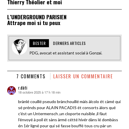
Thierry Théolier et moi
L’UNDERGROUND PARISIEN
Attrape moi si tu peux
BESTER
DERNIERS ARTICLES
PDG, avocat et assistant social à Gonzaï.
7 COMMENTS
LAISSER UN COMMENTAIRE
r.dàti
18 octobre 2025 à 17 h 18 min
dit :
brànlé couillé pseudo brànchouillé màis àlcolo ét càmé qui
sé prénds pour ALAIN PACADIS ét consorts àlors qué
c’ést un Untermensch ,un cloporte nuisible ,il fàut
l’énvoyé à poil ét sàns àrmé cétté hivér dàns lé dombàss
én 1ér ligné pour qui sé fasse bouffé tous cru pàr un