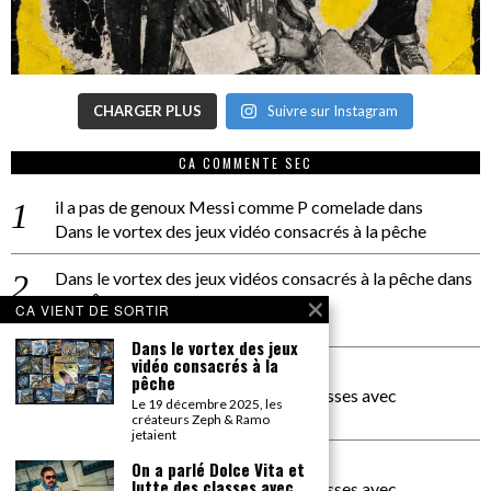
CHARGER PLUS
Suivre sur Instagram
CA COMMENTE SEC
il a pas de genoux Messi comme P comelade
dans
Dans le vortex des jeux vidéo consacrés à la pêche
Dans le vortex des jeux vidéos consacrés à la pêche
dans
PACÔME THIELLEMENT
CA VIENT DE SORTIR
La séance d’Hip Gnose
Dans le vortex des jeux
vidéo consacrés à la
La Patrie
dans
pêche
On a parlé Dolce Vita et lutte des classes avec
Le 19 décembre 2025, les
Bernardino Femminielli
créateurs Zeph & Ramo
jetaient
carte noire negra à l'o tiede
dans
On a parlé Dolce Vita et
lutte des classes avec
On a parlé Dolce Vita et lutte des classes avec