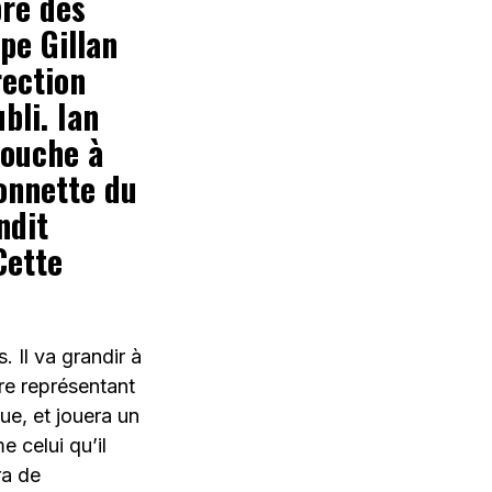
bre des
pe Gillan
rection
bli. Ian
bouche à
ionnette du
ndit
Cette
. Il va grandir à
re représentant
ue, et jouera un
e celui qu’il
ra de