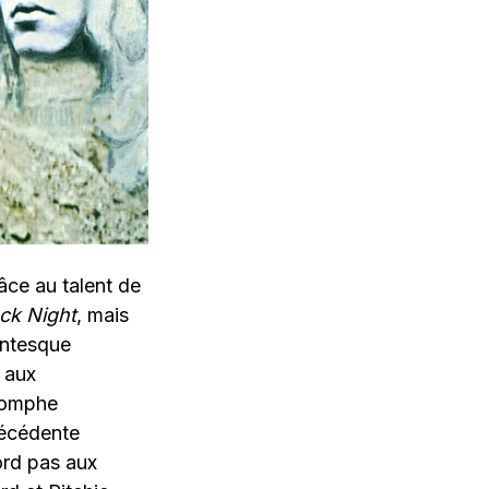
âce au talent de
ck Night
, mais
antesque
 aux
riomphe
récédente
ord pas aux