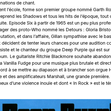
nations de chant.
ement l’école, forme son premier groupe nommé Garth R
reprend les Shadows et tous les hits de l’époque, tou
uite. Episode Six à partir de 1965 est un peu plus profe
nager des proto-Who nommé les Detours : Gloria Brist
putation, et dans l’affaire, Gillan sympathise avec le ba
x décident de tenter leurs chances pour une audition 
siste et le chanteur du groupe Deep Purple qui est sur l
bum. Le guitariste Ritchie Blackmore souhaite abandon
 Vanilla Fudge pour une musique plus brutale et direct
 Lord à se mettre au diapason et à brancher son orgu
e et des amplificateurs Marshall, une grande première. 
ux d’une violence inouïe et dont « In Rock » est le té