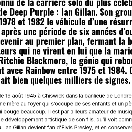
nnu de la carrière solo du plus célè
e Deep Purple : Ian Gillan. Son grou
1978 et 1982 le véhicule d’une résur
après une période de six années d’ou
revenir au premier plan, fermant la 
eurs qui ne virent en lui que la mar
Ritchie Blackmore, le génie qui rebo
t avec Rainbow entre 1975 et 1984. 
lait bien quelques milliers de signes.
é le 19 août 1945 à Chiswick dans la banlieue de Londres
ne mère au foyer qui s’occupe de ses enfants et un pè
bouge beaucoup. Il est par ailleurs amateur de musiq
le développement artistique de son fils, qu’il voit comm
. Ian Gillan devient fan d’Elvis Presley, et en conserve