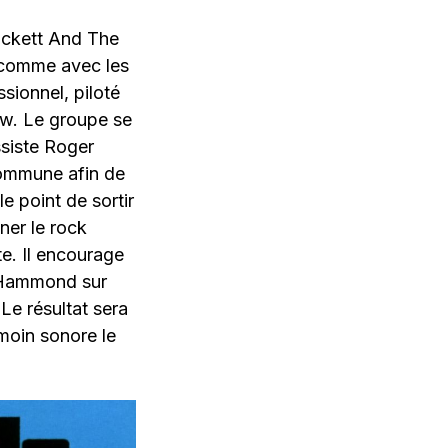
ockett And The
t comme avec les
ssionnel, piloté
ow. Le groupe se
ssiste Roger
commune afin de
e point de sortir
ner le rock
e. Il encourage
e Hammond sur
Le résultat sera
moin sonore le