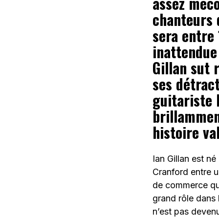
assez méco
chanteurs d
sera entre 
inattendue 
Gillan sut 
ses détract
guitariste 
brillammen
histoire va
Ian Gillan est n
Cranford entre u
de commerce qui 
grand rôle dans 
n’est pas devenu