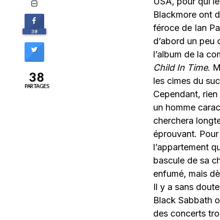
USA, pour qui l
Blackmore ont dé
féroce de Ian Pai
38
d’abord un peu 
l’album de la co
Child In Time
. M
38
les cimes du suc
PARTAGES
Cependant, rien 
un homme caracté
cherchera longte
éprouvant. Pour l
l’appartement qu
bascule de sa cha
enfumé, mais dès
Il y a sans dout
Black Sabbath o
des concerts trop