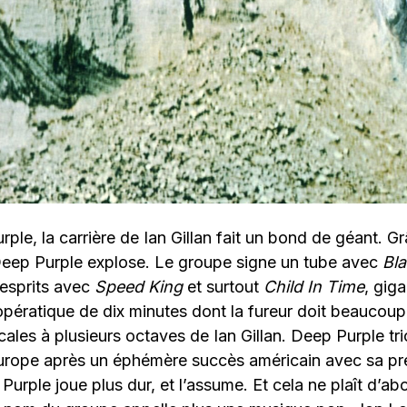
ple, la carrière de Ian Gillan fait un bond de géant. Gr
 Deep Purple explose. Le groupe signe un tube avec
Bla
 esprits avec
Speed King
et surtout
Child In Time
, gig
pératique de dix minutes dont la fureur doit beaucoup
ales à plusieurs octaves de Ian Gillan. Deep Purple t
urope après un éphémère succès américain avec sa p
Purple joue plus dur, et l’assume. Et cela ne plaît d’ab