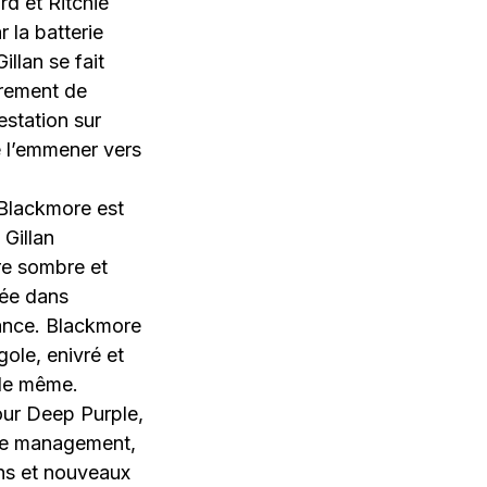
d et Ritchie
 la batterie
illan se fait
trement de
estation sur
de l’emmener vers
 Blackmore est
 Gillan
re sombre et
rée dans
iance. Blackmore
gole, enivré et
 le même.
pour Deep Purple,
 de management,
ens et nouveaux