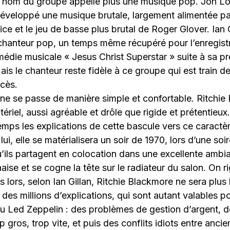
e nom du groupe appelle plus une musique pop. Jon Lor
veloppé une musique brutale, largement alimentée par
ce et le jeu de basse plus brutal de Roger Glover. Ian G
chanteur pop, un temps même récupéré pour l’enregis
médie musicale « Jesus Christ Superstar » suite à sa pr
ais le chanteur reste fidèle à ce groupe qui est train 
cès.
ne se passe de manière simple et confortable. Ritchie
riel, aussi agréable et drôle que rigide et prétentieux.
mps les explications de cette bascule vers ce caractè
ui, elle se matérialisera un soir de 1970, lors d’une soi
’ils partagent en colocation dans une excellente amb
ise et se cogne la tête sur le radiateur du salon. On ri
 lors, selon Ian Gillan, Ritchie Blackmore ne sera plus
e des millions d’explications, qui sont autant valables 
u Led Zeppelin : des problèmes de gestion d’argent,
 gros, trop vite, et puis des conflits idiots entre anci