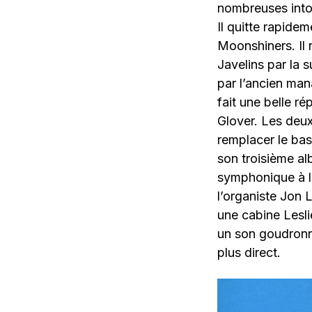
nombreuses into
Il quitte rapid
Moonshiners. Il 
Javelins par la s
par l’ancien ma
fait une belle ré
Glover. Les deu
remplacer le bas
son troisième al
symphonique à la
l’organiste Jon
une cabine Lesli
un son goudronne
plus direct.