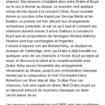
chanson. Des tensions s’installent alors entre Drake et Boyd
sur le son à donner au disque. Le musicien veut quelque
chose de très épuré à la Leonard Cohen, Boyd souhaite
donne un son plus riche inspiré par George Martin et les
Beatles. Le premier est très réticent aux arrangements
orchestraux potentiels, et sait ce qu’il veut et comment ses
chansons doivent sonner. Il arrive d’ailleurs à convaincre
Boyd que les propositions de l’arrangeur Richard Anthony
Hewson sont trop surchargées et ringardes.
Il réussit à imposer son ami Richard Kirby, un étudiant en
musique de Cambridge, avec qui Drake a déjà travaillé sur
quelques-unes de ses chansons à l’école. Boyd accepte un
essai, et découvre le talent et la complémentarité avec
Drake. Kirby assure l’ensemble des arrangements
nécessaires au disque, jusqu’à une orchestration classique
menée par le compositeur et chef d’orchestre Harry
Robertson sur
River Man
et
Way To Blue
. Pour ces
chansons, tout sera capté en direct, Nick Drake jouant sur
un tabouret entouré de musiciens classiques en demi-
cercle autour de lui.
Les sessions se terminent en avril 1969, mais des problèmes