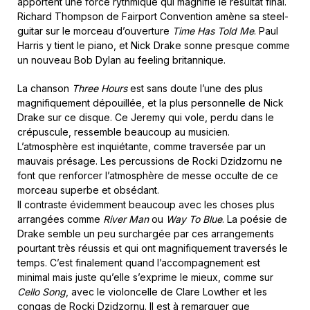
apportent une force rythmique qui magnifie le résultat final.
Richard Thompson de Fairport Convention amène sa steel-
guitar sur le morceau d’ouverture
Time Has Told Me
. Paul
Harris y tient le piano, et Nick Drake sonne presque comme
un nouveau Bob Dylan au feeling britannique.
La chanson
Three Hours
est sans doute l’une des plus
magnifiquement dépouillée, et la plus personnelle de Nick
Drake sur ce disque. Ce Jeremy qui vole, perdu dans le
crépuscule, ressemble beaucoup au musicien.
L’atmosphère est inquiétante, comme traversée par un
mauvais présage. Les percussions de Rocki Dzidzornu ne
font que renforcer l’atmosphère de messe occulte de ce
morceau superbe et obsédant.
Il contraste évidemment beaucoup avec les choses plus
arrangées comme
River Man
ou
Way To Blue
. La poésie de
Drake semble un peu surchargée par ces arrangements
pourtant très réussis et qui ont magnifiquement traversés le
temps. C’est finalement quand l’accompagnement est
minimal mais juste qu’elle s’exprime le mieux, comme sur
Cello Song
, avec le violoncelle de Clare Lowther et les
congas de Rocki Dzidzornu. Il est à remarquer que