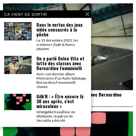
CA VIENT DE SORTIR
Dans le vortex des jeux
vidéo consacrés à la
pêche
Le 19 décembre 2025, les
créateurs Zeph & Ramo
jetaient
On a parlé Dolce Vita et
lutte des classes avec
Bernardino Femminielli
Avec son dernier album
Mémoires d’un Auto-Sabotage,
Bernardino Femminielli
chante
On a parlé Dolce Vita et lutte des classes avec Bernardino
Gilb’R : « Être encore là
Femminielli
30 ans après, c’est
miraculeux »
Infatigable travailleur en
dilettante, le patron de
Versatile a décidé