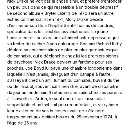
Nick Drake ne voit pas la chose ainsi, et préfère s’enfoncer
un peu plus dans ce qui ressemble à un trouble dépressif.
Le second album « Bryter Later » de 1970 sera un autre
échec commercial. Et en 1971, Molly Drake décide
d’emmener son fils à l’hôpital Saint-Thomas de Londres,
spécialisé dans les troubles psychiatriques. Le jeune
homme en ressort avec un traitement anti-dépresseur qu’il
va tenter de cacher à son entourage. Son ami Richard Kirby
déplore sa consommation de plus en plus gargantuesque
de cannabis, qui a déclenché chez lui les premiers signes
de psychose. Nick Drake devient un fantôme pour ses
proches. Joe Boyd lui paye une chambre londonienne dans
laquelle il n’est jamais, divaguant d’un canapé à l’autre,
s’asseyant chez un ami, fumant du cannabis, buvant du thé
ou de l’alcool, souvent sans rien dire, avant de disparaître
du jour au lendemain. Il retournera ensuite chez ses parents
à Tanworth-In-Arden, le seul endroit qui lui semblait
supportable et un tant soit peu réconfortant, et va rythmer
leur existence de ses humeurs avant de s’éteindre
tragiquement aux petites heures du 25 novembre 1974, à
l’âge de 26 ans.