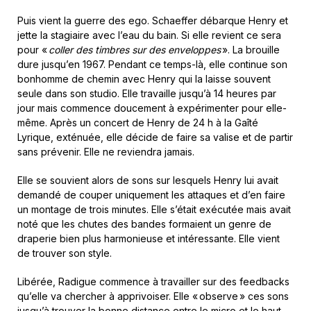
Puis vient la guerre des ego. Schaeffer débarque Henry et
jette la stagiaire avec l’eau du bain. Si elle revient ce sera
pour «
coller des timbres sur des enveloppes
». La brouille
dure jusqu’en 1967. Pendant ce temps-là, elle continue son
bonhomme de chemin avec Henry qui la laisse souvent
seule dans son studio. Elle travaille jusqu’à 14 heures par
jour mais commence doucement à expérimenter pour elle-
même. Après un concert de Henry de 24 h à la Gaîté
Lyrique, exténuée, elle décide de faire sa valise et de partir
sans prévenir. Elle ne reviendra jamais.
Elle se souvient alors de sons sur lesquels Henry lui avait
demandé de couper uniquement les attaques et d’en faire
un montage de trois minutes. Elle s’était exécutée mais avait
noté que les chutes des bandes formaient un genre de
draperie bien plus harmonieuse et intéressante. Elle vient
de trouver son style.
Libérée, Radigue commence à travailler sur des feedbacks
qu’elle va chercher à apprivoiser. Elle « observe » ces sons
jusqu’à trouver la bonne distance entre le micro et le haut-