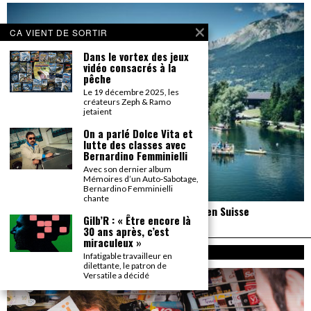
CA VIENT DE SORTIR
Dans le vortex des jeux
vidéo consacrés à la
pêche
Le 19 décembre 2025, les
créateurs Zeph & Ramo
jetaient
On a parlé Dolce Vita et
lutte des classes avec
Bernardino Femminielli
Avec son dernier album
Mémoires d’un Auto-Sabotage,
Bernardino Femminielli
chante
Un reportage pas neutre au PALP Festival, en Suisse
Gilb’R : « Être encore là
30 ans après, c’est
miraculeux »
A PROPOS
Infatigable travailleur en
dilettante, le patron de
Versatile a décidé