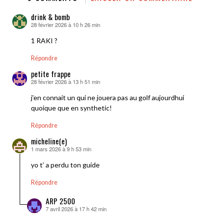
drink & bomb
28 février 2026 à 10 h 26 min
dit :
1 RAKI ?
Répondre
petite frappe
28 février 2026 à 13 h 51 min
dit :
j’en connait un qui ne jouera pas au golf aujourdhui
quoique que en synthetic!
Répondre
micheline(e)
1 mars 2026 à 9 h 53 min
dit :
yo t’ a perdu ton guide
Répondre
ARP 2500
7 avril 2026 à 17 h 42 min
dit :