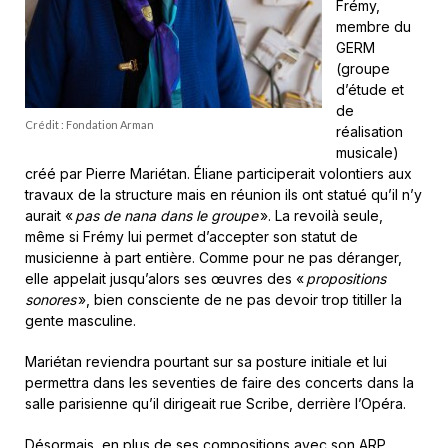
Frémy,
membre du
GERM
(groupe
d’étude et
de
Crédit : Fondation Arman
réalisation
musicale)
créé par Pierre Mariétan. Éliane participerait volontiers aux
travaux de la structure mais en réunion ils ont statué qu’il n’y
aurait «
pas de nana dans le groupe
». La revoilà seule,
même si Frémy lui permet d’accepter son statut de
musicienne à part entière. Comme pour ne pas déranger,
elle appelait jusqu’alors ses œuvres des «
propositions
sonores
», bien consciente de ne pas devoir trop titiller la
gente masculine.
Mariétan reviendra pourtant sur sa posture initiale et lui
permettra dans les seventies de faire des concerts dans la
salle parisienne qu’il dirigeait rue Scribe, derrière l’Opéra.
Désormais, en plus de ses compositions avec son ARP