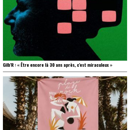
Gilb’R : « Être encore là 30 ans après, c’est miraculeux »