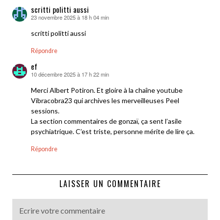
scritti politti aussi
23 novembre 2025 à 18 h 04 min
dit :
scritti politti aussi
Répondre
ef
10 décembre 2025 à 17 h 22 min
dit :
Merci Albert Potiron. Et gloire à la chaîne youtube
Vibracobra23 qui archives les merveilleuses Peel
sessions.
La section commentaires de gonzaï, ça sent l’asile
psychiatrique. C’est triste, personne mérite de lire ça.
Répondre
LAISSER UN COMMENTAIRE