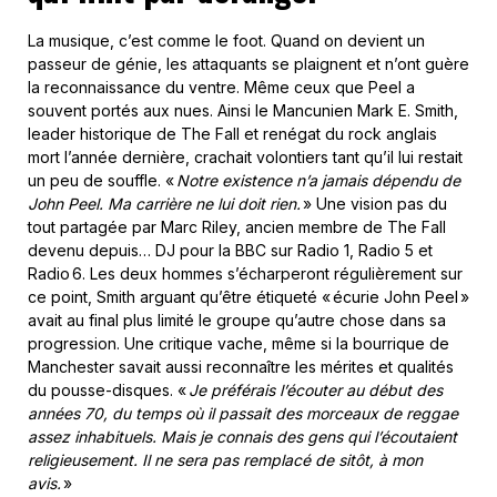
La musique, c’est comme le foot. Quand on devient un
passeur de génie, les attaquants se plaignent et n’ont guère
la reconnaissance du ventre. Même ceux que Peel a
souvent portés aux nues. Ainsi le Mancunien Mark E. Smith,
leader historique de The Fall et renégat du rock anglais
mort l’année dernière, crachait volontiers tant qu’il lui restait
un peu de souffle. «
Notre existence n’a jamais dépendu de
John Peel. Ma carrière ne lui doit rien.
» Une vision pas du
tout partagée par Marc Riley, ancien membre de The Fall
devenu depuis… DJ pour la BBC sur Radio 1, Radio 5 et
Radio 6. Les deux hommes s’écharperont régulièrement sur
ce point, Smith arguant qu’être étiqueté « écurie John Peel »
avait au final plus limité le groupe qu’autre chose dans sa
progression. Une critique vache, même si la bourrique de
Manchester savait aussi reconnaître les mérites et qualités
du pousse-disques. «
Je préférais l’écouter au début des
années 70, du temps où il passait des morceaux de reggae
assez inhabituels. Mais je connais des gens qui l’écoutaient
religieusement. Il ne sera pas remplacé de sitôt, à mon
avis.
»