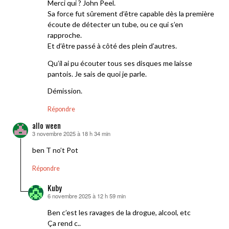
Merci qui ? John Peel.
Sa force fut sûrement d’être capable dès la première
écoute de détecter un tube, ou ce qui s’en
rapproche.
Et d’être passé à côté des plein d’autres.
Qu’il ai pu écouter tous ses disques me laisse
pantois. Je sais de quoi je parle.
Démission.
Répondre
allo ween
3 novembre 2025 à 18 h 34 min
dit :
ben T no’t Pot
Répondre
Kuby
6 novembre 2025 à 12 h 59 min
dit :
Ben c’est les ravages de la drogue, alcool, etc
Ça rend c..