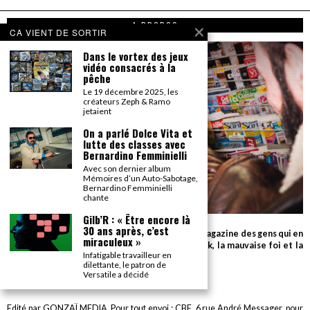
A PROPOS
CA VIENT DE SORTIR
Dans le vortex des jeux
vidéo consacrés à la
pêche
Le 19 décembre 2025, les
créateurs Zeph & Ramo
jetaient
On a parlé Dolce Vita et
lutte des classes avec
Bernardino Femminielli
Avec son dernier album
Mémoires d’un Auto-Sabotage,
Bernardino Femminielli
chante
Gilb’R : « Être encore là
30 ans après, c’est
Parce que seul le détail compte, Gonzaï est le magazine des gens qui en
miraculeux »
savent beaucoup sur très peu de choses (le rock, la mauvaise foi et la
Infatigable travailleur en
cuisson des biftecks).
dilettante, le patron de
Versatile a décidé
desk AT gonzai.com
Edité par GONZAÏ MEDIA. Pour tout envoi : CBE, 6 rue André Messager, pour