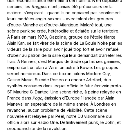
doit reconnaissance éternelle à cet homme. N’en déplaise à
certains, les
froggies
n’ont jamais été précurseurs en la
matière, s’inspirant – quand ils ne copiaient pas servilement
leurs modèles anglo-saxons – avec talent des groupes
d’outre-Manche et d’outre-Atlantique. Malgré tout, une
scène punk se crée, hétéroclite et éclatée sur le territoire.
À Paris en mars 1978, Gazoline, groupe de l’étoile filante
Alain Kan, se fait virer de la scène de La Boule Noire par les
videurs de la salle pour avoir joué trop fort et avoir refusé
d’obéir au patron de la salle qui leur demandait d’arrêter les
frais. À Rennes, c’est Marquis de Sade qui fait ses gammes,
empruntant un plan à Wire, un autre à Bowie. Les groupes
seront nombreux. Dans ce boxon, citons Modern Guy,
Casino Music, Suicide Romeo ou encore Artefact, duo
synthés-costumes dans lequel officie le futur écrivain proto-
SF Maurice G. Dantec. Une scène riche, à peine relayée en
France dans
Pogo
, émission d’Europe 1 lancée par Alain
Maneval en septembre de la même année. À Londres en
revanche, aucun problème de visibilité. Cette scène
nouvelle est relayée par Peel, notre DJ visionnaire qui
officie alors sur Radio One. Définitivement punk, le John, et
propagandiste de la révolution.