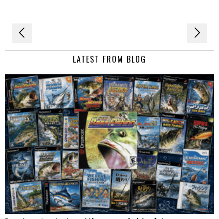
Navigation
de
LATEST FROM BLOG
l’article