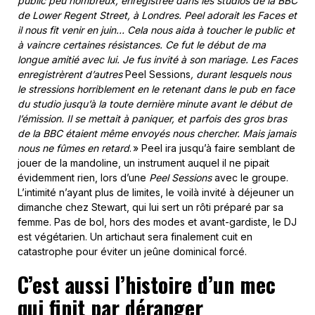
public peu nombreux, enregistrée dans les studios de la BBC
de Lower Regent Street, à Londres. Peel adorait les Faces et
il nous fit venir en juin… Cela nous aida à toucher le public et
à vaincre certaines résistances. Ce fut le début de ma
longue amitié avec lui. Je fus invité à son mariage. Les Faces
enregistrèrent d’autres
Peel Sessions
, durant lesquels nous
le stressions horriblement en le retenant dans le pub en face
du studio jusqu’à la toute dernière minute avant le début de
l’émission. Il se mettait à paniquer, et parfois des gros bras
de la BBC étaient même envoyés nous chercher. Mais jamais
nous ne fûmes en retard
. » Peel ira jusqu’à faire semblant de
jouer de la mandoline, un instrument auquel il ne pipait
évidemment rien, lors d’une
Peel Sessions
avec le groupe.
L’intimité n’ayant plus de limites, le voilà invité à déjeuner un
dimanche chez Stewart, qui lui sert un rôti préparé par sa
femme. Pas de bol, hors des modes et avant-gardiste, le DJ
est végétarien. Un artichaut sera finalement cuit en
catastrophe pour éviter un jeûne dominical forcé.
C’est aussi l’histoire d’un mec
qui finit par déranger