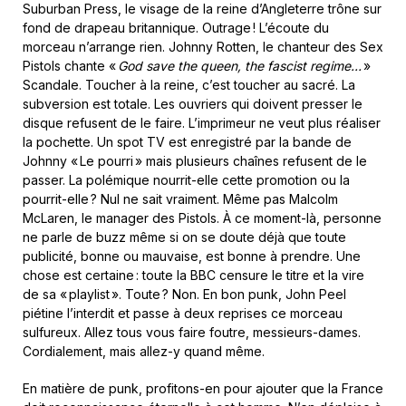
Suburban Press, le visage de la reine d’Angleterre trône sur
fond de drapeau britannique. Outrage ! L’écoute du
morceau n’arrange rien. Johnny Rotten, le chanteur des Sex
Pistols chante «
God save the queen, the fascist regime…
»
Scandale. Toucher à la reine, c’est toucher au sacré. La
subversion est totale. Les ouvriers qui doivent presser le
disque refusent de le faire. L’imprimeur ne veut plus réaliser
la pochette. Un spot TV est enregistré par la bande de
Johnny « Le pourri » mais plusieurs chaînes refusent de le
passer. La polémique nourrit-elle cette promotion ou la
pourrit-elle ? Nul ne sait vraiment. Même pas Malcolm
McLaren, le manager des Pistols. À ce moment-là, personne
ne parle de buzz même si on se doute déjà que toute
publicité, bonne ou mauvaise, est bonne à prendre. Une
chose est certaine : toute la BBC censure le titre et la vire
de sa « playlist ». Toute ? Non. En bon punk, John Peel
piétine l’interdit et passe à deux reprises ce morceau
sulfureux. Allez tous vous faire foutre, messieurs-dames.
Cordialement, mais allez-y quand même.
En matière de punk, profitons-en pour ajouter que la France