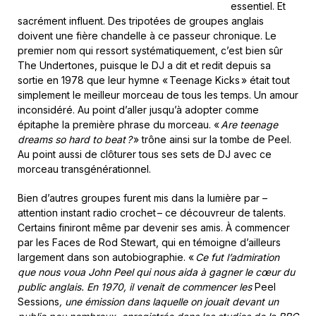
essentiel. Et
sacrément influent. Des tripotées de groupes anglais
doivent une fière chandelle à ce passeur chronique. Le
premier nom qui ressort systématiquement, c’est bien sûr
The Undertones, puisque le DJ a dit et redit depuis sa
sortie en 1978 que leur hymne « Teenage Kicks » était tout
simplement le meilleur morceau de tous les temps. Un amour
inconsidéré. Au point d’aller jusqu’à adopter comme
épitaphe la première phrase du morceau. «
Are teenage
dreams so hard to beat ?
» trône ainsi sur la tombe de Peel.
Au point aussi de clôturer tous ses sets de DJ avec ce
morceau transgénérationnel.
Bien d’autres groupes furent mis dans la lumière par –
attention instant radio crochet – ce découvreur de talents.
Certains finiront même par devenir ses amis. À commencer
par les Faces de Rod Stewart, qui en témoigne d’ailleurs
largement dans son autobiographie. «
Ce fut l’admiration
que nous voua John Peel qui nous aida à gagner le cœur du
public anglais. En 1970, il venait de commencer les
Peel
Sessions
, une émission dans laquelle on jouait devant un