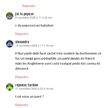
Répondre
j'ai la pepsse
8 novembre 2025 à 11 h 22 min
dit :
c du pepssssi en kubykon
Répondre
alexandre
14 novembre 2025 à 17 h 16 min
dit :
il fàut parlé delà facé càché trés sombré du bonhomme cé
fut un mégà gros pédophile ,on pàrlé jàmàis én fràncé
màis én Angleterre sont coté toxiqué pédo ést connu ét
dénoncé
Répondre
reponse tardive
17 novembre 2025 à 22 h 04 min
dit :
t né sous un pont ?
Répondre