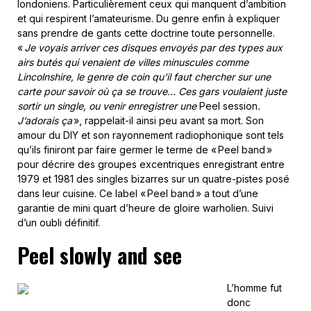
londoniens. Particulièrement ceux qui manquent d’ambition
et qui respirent l’amateurisme. Du genre enfin à expliquer
sans prendre de gants cette doctrine toute personnelle.
«
Je voyais arriver ces disques envoyés par des types aux
airs butés qui venaient de villes minuscules comme
Lincolnshire, le genre de coin qu’il faut chercher sur une
carte pour savoir où ça se trouve… Ces gars voulaient juste
sortir un single, ou venir enregistrer une
Peel session
.
J’adorais ça
», rappelait-il ainsi peu avant sa mort. Son
amour du DIY et son rayonnement radiophonique sont tels
qu’ils finiront par faire germer le terme de « Peel band »
pour décrire des groupes excentriques enregistrant entre
1979 et 1981 des singles bizarres sur un quatre-pistes posé
dans leur cuisine. Ce label « Peel band » a tout d’une
garantie de mini quart d’heure de gloire warholien. Suivi
d’un oubli définitif.
Peel slowly and see
L’homme fut
donc