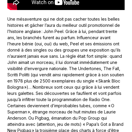
Une mésaventure qui ne doit pas cacher toutes les belles
histoires et gâcher l’aura du meilleur outil promotionnel de
l’histoire anglaise : John Peel. Grâce à lui, pendant trente
ans, les branchés furent au parfum. Influenceur avant
l’heure bénie (oui, oui) du web, Peel et ses émissions ont
donné à des singles ou des groupes une exposition qu’ils
n’auraient jamais eue sans. La règle était fort simple : quand
John aimait un morceau, il lui donnait immédiatement une
visibilité d’envergure nationale. The Undertones, The Fall,
Scritti Politti (qui vendit ainsi rapidement grâce à son soutien
en 1978 plus de 2 500 exemplaires du single « Skank Bloc
Bologna »)… Nombreux sont ceux qui grâce à lui vendent
leurs galettes. Ses découvertes se faufilent et vont parfois
jusqu’à infiltrer toute la programmation de Radio One.
Certaines deviennent d’improbables tubes, comme « O
Superman », étrange morceau de huit minutes de Laurie
Anderson. Ou Pigbag, émanation du Pop Group qui
atteindra avec (attention, jeu de mots) « Papa’s Got a Brand
New Pigbag » la troisième place des charts à force d’être