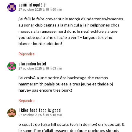
aciiiiiid uqulélé
27 octobre 2025 à 18 h 50 min
dit :
j’ai failli le faire crever sur le morçà d’undertones/ramones
au sonar club cagnas a la main cul a l’air cellphones chos,
mossos a la ramasse mord donc le neu! exfiltré y’a une
you tube qui traine c facile a verif – langoustes vino
blanco- lourde addition!
Répondre
clarendon hotel
27 octobre 2025 à 18 h 53 min
dit :
l’ai crois& a une petite ête backstage the cramps
hammersmith palais ou ete la tres jeune et timide pj
harvey pas encore tres bjork!
Répondre
i kike food food is good
27 octobre 2025 à 19 h 18 min
dit :
o squatt de tulse hill estate (voisin de mbv) on l’ecoutait &
le samedi on n’allait essayer de piquer quelques skeuds