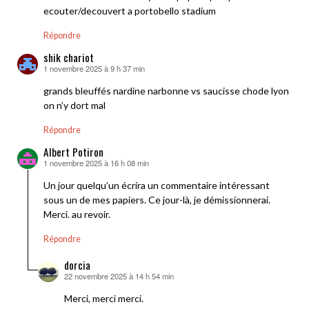
ecouter/decouvert a portobello stadium
Répondre
shik chariot
1 novembre 2025 à 9 h 37 min
dit :
grands bleuffés nardine narbonne vs saucisse chode lyon
on n’y dort mal
Répondre
Albert Potiron
1 novembre 2025 à 16 h 08 min
dit :
Un jour quelqu’un écrira un commentaire intéressant
sous un de mes papiers. Ce jour-là, je démissionnerai.
Merci. au revoir.
Répondre
dorcia
22 novembre 2025 à 14 h 54 min
dit :
Merci, merci merci.