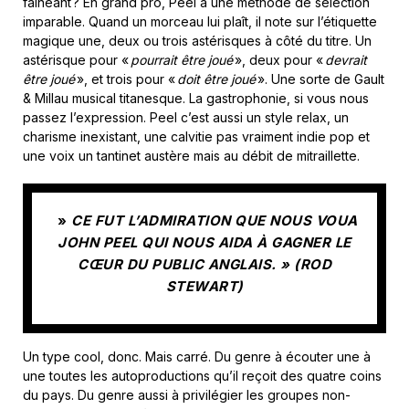
fainéant ? En grand pro, Peel a une méthode de sélection
imparable. Quand un morceau lui plaît, il note sur l’étiquette
magique une, deux ou trois astérisques à côté du titre. Un
astérisque pour «
pourrait être joué
», deux pour «
devrait
être joué
», et trois pour «
doit être joué
». Une sorte de Gault
& Millau musical titanesque. La gastrophonie, si vous nous
passez l’expression. Peel c’est aussi un style relax, un
charisme inexistant, une calvitie pas vraiment indie pop et
une voix un tantinet austère mais au débit de mitraillette.
»
CE FUT L’ADMIRATION QUE NOUS VOUA
JOHN PEEL QUI NOUS AIDA À GAGNER LE
CŒUR DU PUBLIC ANGLAIS. » (ROD
STEWART)
Un type cool, donc. Mais carré. Du genre à écouter une à
une toutes les autoproductions qu’il reçoit des quatre coins
du pays. Du genre aussi à privilégier les groupes non-