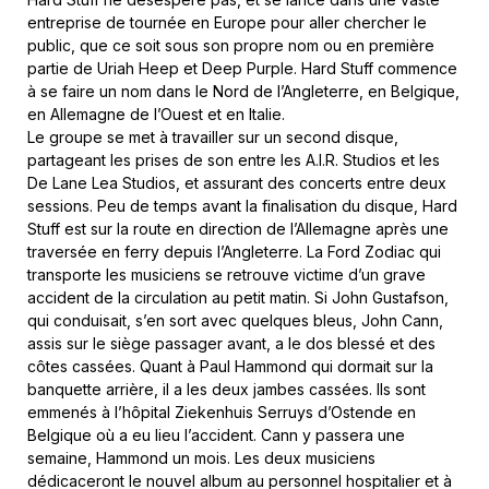
entreprise de tournée en Europe pour aller chercher le
public, que ce soit sous son propre nom ou en première
partie de Uriah Heep et Deep Purple. Hard Stuff commence
à se faire un nom dans le Nord de l’Angleterre, en Belgique,
en Allemagne de l’Ouest et en Italie.
Le groupe se met à travailler sur un second disque,
partageant les prises de son entre les A.I.R. Studios et les
De Lane Lea Studios, et assurant des concerts entre deux
sessions. Peu de temps avant la finalisation du disque, Hard
Stuff est sur la route en direction de l’Allemagne après une
traversée en ferry depuis l’Angleterre. La Ford Zodiac qui
transporte les musiciens se retrouve victime d’un grave
accident de la circulation au petit matin. Si John Gustafson,
qui conduisait, s’en sort avec quelques bleus, John Cann,
assis sur le siège passager avant, a le dos blessé et des
côtes cassées. Quant à Paul Hammond qui dormait sur la
banquette arrière, il a les deux jambes cassées. Ils sont
emmenés à l’hôpital Ziekenhuis Serruys d’Ostende en
Belgique où a eu lieu l’accident. Cann y passera une
semaine, Hammond un mois. Les deux musiciens
dédicaceront le nouvel album au personnel hospitalier et à