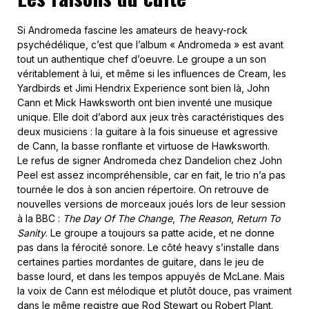
Si Andromeda fascine les amateurs de heavy-rock
psychédélique, c’est que l’album « Andromeda » est avant
tout un authentique chef d’oeuvre. Le groupe a un son
véritablement à lui, et même si les influences de Cream, les
Yardbirds et Jimi Hendrix Experience sont bien là, John
Cann et Mick Hawksworth ont bien inventé une musique
unique. Elle doit d’abord aux jeux très caractéristiques des
deux musiciens : la guitare à la fois sinueuse et agressive
de Cann, la basse ronflante et virtuose de Hawksworth.
Le refus de signer Andromeda chez Dandelion chez John
Peel est assez incompréhensible, car en fait, le trio n’a pas
tournée le dos à son ancien répertoire. On retrouve de
nouvelles versions de morceaux joués lors de leur session
à la BBC :
The Day Of The Change
,
The Reason
,
Return To
Sanity
. Le groupe a toujours sa patte acide, et ne donne
pas dans la férocité sonore. Le côté heavy s’installe dans
certaines parties mordantes de guitare, dans le jeu de
basse lourd, et dans les tempos appuyés de McLane. Mais
la voix de Cann est mélodique et plutôt douce, pas vraiment
dans le même registre que Rod Stewart ou Robert Plant.