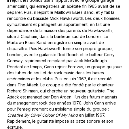
Il rejoint les Sonics (sans rapport avec le groupe garage
américain), qui enregistrera un acétate fin 1965 avant de se
séparer. Puis, il rejoint le Mailtown Blues Band, et y fait la
rencontre du bassiste Mick Hawksworth. Les deux hommes
sympathisent et partagent un appartement, en fait une
dépendance de la maison des parents de Hawksworth,
situé à Clapham, dans la banlieue sud de Londres. Le
Mailtown Blues Band enregistre un simple avant de
disparaître. Puis Hawksworth forme son propre groupe,
London, avec le guitariste Rod Roach et le batteur Gerry
Conway, rapidement remplacé par Jack McCullough.
Pendant ce temps, Cann rejoint Forovus, un groupe qui joue
des tubes de soul et de rock music dans les bases
américaines et les clubs. Puis en juin 1967, il est recruté
dans The Attack. Le groupe a été fondé par le chanteur
Richard Shirman, qui cherche un nouveau guitariste. The
Attack est managé par Don Arden, l’un des futurs magnats
du management rock des années 1970. John Cann arrive
pour l’enregistrement du troisième simple du groupe :
Creative By Clive/ Colour Of My Mind
en juillet 1967.
Rapidement, le guitariste impose sa patte sonore et son
écriture.