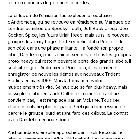
les deux joueurs de potences à cordes.
La diffusion de l’émission fait exploser la réputation
d’Andromeda, qui se retrouve en résidence au Marquee de
Londres au milieu de Spooky Tooth, Jeff Beck Group, Joe
Cocker, Spice, les futurs Uriah Heep, mais aussi le nouveau
groupe de Jimmy Page : Led Zeppelin. John Peel est de
son côté dans une phase militante. Il a fondé son propre
label, Dandelion, pour venir au secours de tous les groupes
proto-heavy qui restent devant la porte des grands labels. Il
souhaite signer Andromeda. Pour cela, il les emmène
enregistrer de nouvelles démos aux nouveaux Trident
Studios en mars 1969. Mais la formation évolue
musicalement très vite. Sa musique se fait plus heavy, mais
aussi plus élaborée. Jack Collins est remercié car il ne
convient pas, il est remplacé par Ian McLane. Tous ces
changements ne plaisent pas à Peel qui a l’impression de
perdre le groupe lourd et sans fard des débuts. Le contrat
avec Dandelion échoue donc.
Andromeda est ensuite approché par Track Records, le
label du manager des Who : Kit Lambert. Il est alors prévu