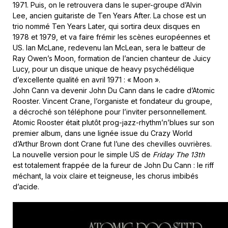
1971. Puis, on le retrouvera dans le super-groupe d’Alvin
Lee, ancien guitariste de Ten Years After. La chose est un
trio nommé Ten Years Later, qui sortira deux disques en
1978 et 1979, et va faire frémir les scènes européennes et
US. Ian McLane, redevenu Ian McLean, sera le batteur de
Ray Owen’s Moon, formation de l’ancien chanteur de Juicy
Lucy, pour un disque unique de heavy psychédélique
d’excellente qualité en avril 1971 : « Moon ».
John Cann va devenir John Du Cann dans le cadre d’Atomic
Rooster. Vincent Crane, l’organiste et fondateur du groupe,
a décroché son téléphone pour l’inviter personnellement.
Atomic Rooster était plutôt prog-jazz-rhythm’n’blues sur son
premier album, dans une lignée issue du Crazy World
d’Arthur Brown dont Crane fut l’une des chevilles ouvrières.
La nouvelle version pour le simple US de
Friday The 13th
est totalement frappée de la fureur de John Du Cann : le riff
méchant, la voix claire et teigneuse, les chorus imbibés
d’acide.