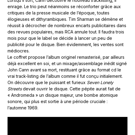
Lorsqu’il sort, Cann découvre le nouveau tracklisting, il
enrage. Le trio peut néanmoins se réconforter grâce aux
critiques de la presse musicale de l’époque, toutes
élogieuses et dithyrambiques. Tim Sharman se démène et
réussit à décrocher de nombreux encarts publicitaires dans
des revues populaires, mais RCA annule tout. Il faudra trois
mois pour que le label se décide à lancer un peu de
publicité pour le disque. Bien évidemment, les ventes sont
médiocres.
Le coffret propose l’album originel remasterisé, par ailleurs
déjà excellent en soi, et un mixage/assemblage inédit signé
John Cann avant sa mort, restituant grâce au format cd le
vrai track-listing de l’album comme il fut conçu initialement.
On découvre que le puissant et furieux
Seven Lonely
Streets
devait ouvrir le disque. Cette pépite aurait fait de
« Andromeda » un disque majeur, une bombe atomique
sonore, qui plus est sortie à une période cruciale :
l’automne 1969.