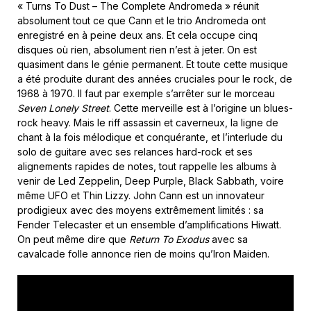
« Turns To Dust – The Complete Andromeda » réunit
absolument tout ce que Cann et le trio Andromeda ont
enregistré en à peine deux ans. Et cela occupe cinq
disques où rien, absolument rien n’est à jeter. On est
quasiment dans le génie permanent. Et toute cette musique
a été produite durant des années cruciales pour le rock, de
1968 à 1970. Il faut par exemple s’arrêter sur le morceau
Seven Lonely Street
. Cette merveille est à l’origine un blues-
rock heavy. Mais le riff assassin et caverneux, la ligne de
chant à la fois mélodique et conquérante, et l’interlude du
solo de guitare avec ses relances hard-rock et ses
alignements rapides de notes, tout rappelle les albums à
venir de Led Zeppelin, Deep Purple, Black Sabbath, voire
même UFO et Thin Lizzy. John Cann est un innovateur
prodigieux avec des moyens extrêmement limités : sa
Fender Telecaster et un ensemble d’amplifications Hiwatt.
On peut même dire que
Return To Exodus
avec sa
cavalcade folle annonce rien de moins qu’Iron Maiden.