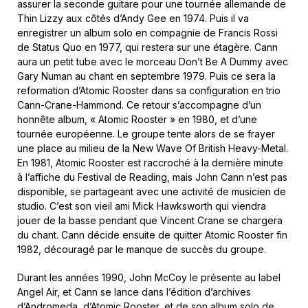
assurer la seconde guitare pour une tournée allemande de
Thin Lizzy aux côtés d’Andy Gee en 1974. Puis il va
enregistrer un album solo en compagnie de Francis Rossi
de Status Quo en 1977, qui restera sur une étagère. Cann
aura un petit tube avec le morceau Don’t Be A Dummy avec
Gary Numan au chant en septembre 1979. Puis ce sera la
reformation d’Atomic Rooster dans sa configuration en trio
Cann-Crane-Hammond. Ce retour s’accompagne d’un
honnête album, « Atomic Rooster » en 1980, et d’une
tournée européenne. Le groupe tente alors de se frayer
une place au milieu de la New Wave Of British Heavy-Metal.
En 1981, Atomic Rooster est raccroché à la dernière minute
à l’affiche du Festival de Reading, mais John Cann n’est pas
disponible, se partageant avec une activité de musicien de
studio. C’est son vieil ami Mick Hawksworth qui viendra
jouer de la basse pendant que Vincent Crane se chargera
du chant. Cann décide ensuite de quitter Atomic Rooster fin
1982, découragé par le manque de succès du groupe.
Durant les années 1990, John McCoy le présente au label
Angel Air, et Cann se lance dans l’édition d’archives
d’Andromeda, d’Atomic Rooster, et de son album solo de