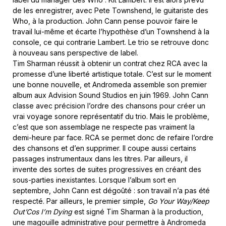
de les enregistrer, avec Pete Townshend, le guitariste des
Who, à la production. John Cann pense pouvoir faire le
travail lui-même et écarte l’hypothèse d’un Townshend à la
console, ce qui contrarie Lambert. Le trio se retrouve donc
à nouveau sans perspective de label.
Tim Sharman réussit à obtenir un contrat chez RCA avec la
promesse d’une liberté artistique totale. C’est sur le moment
une bonne nouvelle, et Andromeda assemble son premier
album aux Advision Sound Studios en juin 1969. John Cann
classe avec précision l’ordre des chansons pour créer un
vrai voyage sonore représentatif du trio. Mais le problème,
c’est que son assemblage ne respecte pas vraiment la
demi-heure par face. RCA se permet donc de refaire l’ordre
des chansons et d’en supprimer. Il coupe aussi certains
passages instrumentaux dans les titres. Par ailleurs, il
invente des sortes de suites progressives en créant des
sous-parties inexistantes. Lorsque l’album sort en
septembre, John Cann est dégoûté : son travail n’a pas été
respecté. Par ailleurs, le premier simple,
Go Your Way/Keep
Out’Cos I’m Dying
est signé Tim Sharman à la production,
une magouille administrative pour permettre à Andromeda