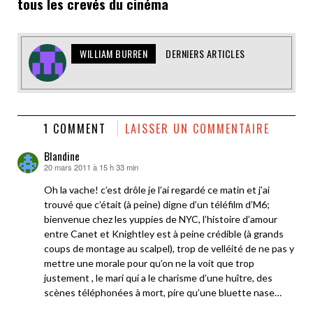
tous les crevés du cinéma
WILLIAM BURREN
DERNIERS ARTICLES
1 COMMENT
LAISSER UN COMMENTAIRE
Blandine
20 mars 2011 à 15 h 33 min
dit :
Oh la vache! c’est drôle je l’ai regardé ce matin et j’ai
trouvé que c’était (à peine) digne d’un téléfilm d’M6;
bienvenue chez les yuppies de NYC, l’histoire d’amour
entre Canet et Knightley est à peine crédible (à grands
coups de montage au scalpel), trop de velléité de ne pas y
mettre une morale pour qu’on ne la voit que trop
justement , le mari qui a le charisme d’une huître, des
scènes téléphonées à mort, pire qu’une bluette nase…