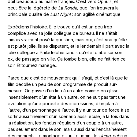
doit beaucoup au maître français. C’est vers Ophuls, et
peut-être la légèreté de
La Ronde,
que l’on trouvera la
principale qualité de
Last Night
: son agilité cinématique.
Expédions l’histoire. Elle trouve qu’il est un peu trop
complice avec sa jolie collègue de bureau. Il ne s’était
jamais vraiment posé la question, mais oui, c’est vrai qu’elle
est plutôt jolie. Ils se disputent, et le lendemain il part avec la
jolie collègue à Philadelphie tandis qu’elle tombe sur son
ex, de passage en ville. Ça tombe bien, elle ne fait rien ce
soir. Et tournez manège…
Parce que c’est de mouvement qu’il s’agit, et c’est là que le
film décolle un peu de son programme de produit sur-
mesure. On passe d’un lieu à un autre comme on glisse
insensiblement d’un état à un autre, on ne suit pas tant une
évolution qu’une porosité des impressions, d’un plan à
l’autre, d’un personnage à l’autre. Il y a un tour de force à se
sortir aussi finement d’un scénario aussi éculé, à la fois dans
la réalisation, les fondus réguliers d’un couple à un autre,
pas seulement dans le son, mais aussi dans l’enchaînement
des moments. Le montage est juste, moins les
jump-cuts
un