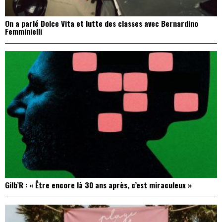
On a parlé Dolce Vita et lutte des classes avec Bernardino
Femminielli
Gilb’R : « Être encore là 30 ans après, c’est miraculeux »