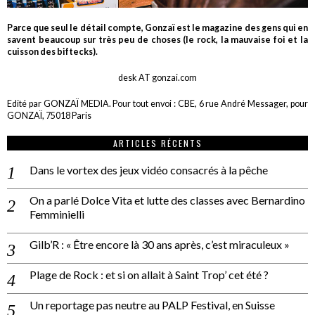
Parce que seul le détail compte, Gonzaï est le magazine des gens qui en
savent beaucoup sur très peu de choses (le rock, la mauvaise foi et la
cuisson des biftecks).
desk AT gonzai.com
Edité par GONZAÏ MEDIA. Pour tout envoi : CBE, 6 rue André Messager, pour
GONZAÏ, 75018 Paris
ARTICLES RÉCENTS
Dans le vortex des jeux vidéo consacrés à la pêche
On a parlé Dolce Vita et lutte des classes avec Bernardino
Femminielli
Gilb’R : « Être encore là 30 ans après, c’est miraculeux »
Plage de Rock : et si on allait à Saint Trop’ cet été ?
Un reportage pas neutre au PALP Festival, en Suisse