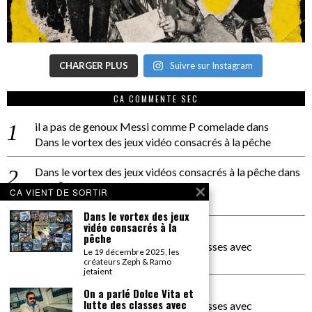
CHARGER PLUS
Suivre sur Instagram
CA COMMENTE SEC
il a pas de genoux Messi comme P comelade
dans
Dans le vortex des jeux vidéo consacrés à la pêche
Dans le vortex des jeux vidéos consacrés à la pêche
dans
PACÔME THIELLEMENT
CA VIENT DE SORTIR
La séance d’Hip Gnose
Dans le vortex des jeux
vidéo consacrés à la
La Patrie
dans
pêche
On a parlé Dolce Vita et lutte des classes avec
Le 19 décembre 2025, les
Bernardino Femminielli
créateurs Zeph & Ramo
jetaient
carte noire negra à l'o tiede
dans
On a parlé Dolce Vita et
lutte des classes avec
On a parlé Dolce Vita et lutte des classes avec