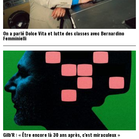
On a parlé Dolce Vita et lutte des classes avec Bernardino
Femminielli
Gilb’R : « Être encore là 30 ans après, c’est miraculeux »