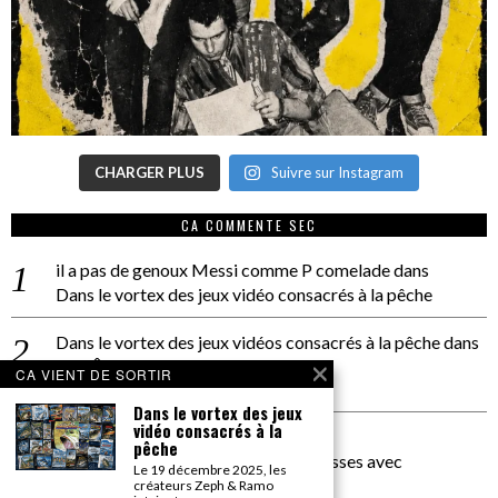
CHARGER PLUS
Suivre sur Instagram
CA COMMENTE SEC
il a pas de genoux Messi comme P comelade
dans
Dans le vortex des jeux vidéo consacrés à la pêche
Dans le vortex des jeux vidéos consacrés à la pêche
dans
PACÔME THIELLEMENT
CA VIENT DE SORTIR
La séance d’Hip Gnose
Dans le vortex des jeux
vidéo consacrés à la
La Patrie
dans
pêche
On a parlé Dolce Vita et lutte des classes avec
Le 19 décembre 2025, les
Bernardino Femminielli
créateurs Zeph & Ramo