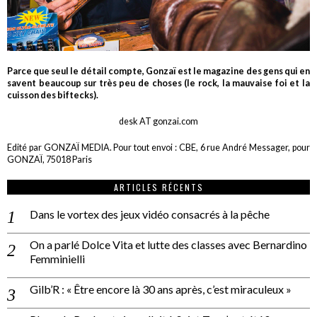
Parce que seul le détail compte, Gonzaï est le magazine des gens qui en
savent beaucoup sur très peu de choses (le rock, la mauvaise foi et la
cuisson des biftecks).
desk AT gonzai.com
Edité par GONZAÏ MEDIA. Pour tout envoi : CBE, 6 rue André Messager, pour
GONZAÏ, 75018 Paris
ARTICLES RÉCENTS
Dans le vortex des jeux vidéo consacrés à la pêche
On a parlé Dolce Vita et lutte des classes avec Bernardino
Femminielli
Gilb’R : « Être encore là 30 ans après, c’est miraculeux »