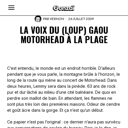
PAR
VERNON
26 JUILLET 2009
LA VOIX DU (LOUP) GAOU
MOTORHEAD À LA PLAGE
C’est entendu, le monde est un endroit horrible. D’ailleurs
pendant que je vous parle, la montagne brûle à l’horizon, le
long de la route qui mène au concert de Motorhead. Dans
deux heures, Lemmy sera dans la pinède. 63 ans de rock
pur et dur lâché au milieu d’une cité balnéaire. De quoi en
perdre son maillot de bain. En attendant, les flammes ne
sont plus très loin des premières maisons. Odeur de cendre
et goût âcre dans la gorge. Et ça n’est qu’un début.
Ce papier n’est pas l’original : ce dernier n’aura pas survécu
aux conversations de couloir du bureau. Dois-je le dire, je