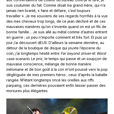
suis coutumier du fait. Comme disait ma grand mère, qui n’a
jamais rien branlé, « faire et défaire, c’est toujours
travailler ». Je me souviens de ses regards horrifiés à la vue
des mes cheveux trop longs, de ce jean déchiré et de ces
mauvaises manières qu’on s’invente quand on est un fils de
bonne famille… Je suis allé au métal comme d’autres entrent
en guerre ; un peu n’importe comment et très fort. Et puis un
jour j’ai découvert dEUS. D’ailleurs la semaine dernière, au
détour de la boutique de disque qui jouxte l’épicerie du
coin, j’ai longtemps hésité entre
Far beyond driven
et
Worst
case scenario
. Le prix, le temps qui passe et un soupçon de
mauvaise conscience, mélange de bonne manière
mélomane et de bon goût à la con m’ont poussé vers la pop
déglinguée de mes premiers héros ; ceux d’après la bataille
rangée. M’étant longtemps rincé les oreilles aux riffs
parpaing, ces dernières pouvaient enfin laisser passer des
morsures plus élégantes.