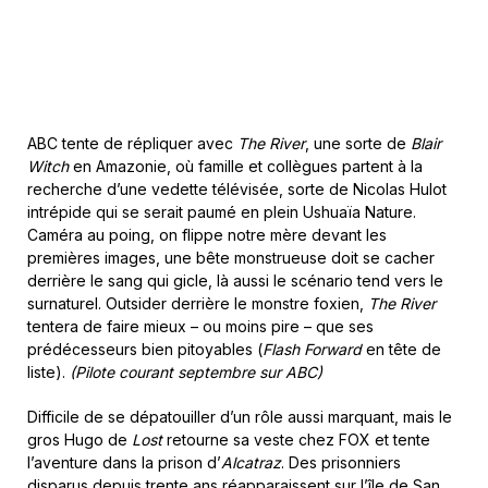
ABC tente de répliquer avec
The River
, une sorte de
Blair
Witch
en Amazonie, où famille et collègues partent à la
recherche d’une vedette télévisée, sorte de Nicolas Hulot
intrépide qui se serait paumé en plein Ushuaïa Nature.
Caméra au poing, on flippe notre mère devant les
premières images, une bête monstrueuse doit se cacher
derrière le sang qui gicle, là aussi le scénario tend vers le
surnaturel. Outsider derrière le monstre foxien,
The River
tentera de faire mieux – ou moins pire – que ses
prédécesseurs bien pitoyables (
Flash Forward
en tête de
liste).
(Pilote courant septembre sur ABC)
Difficile de se dépatouiller d’un rôle aussi marquant, mais le
gros Hugo de
Lost
retourne sa veste chez FOX et tente
l’aventure dans la prison d’
Alcatraz
. Des prisonniers
disparus depuis trente ans réapparaissent sur l’île de San