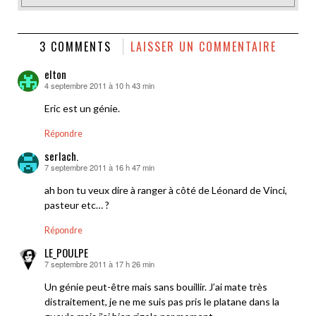
3 COMMENTS
LAISSER UN COMMENTAIRE
elton
4 septembre 2011 à 10 h 43 min
dit :
Eric est un génie.
Répondre
serlach.
7 septembre 2011 à 16 h 47 min
dit :
ah bon tu veux dire à ranger à côté de Léonard de Vinci,
pasteur etc… ?
Répondre
LE_POULPE
7 septembre 2011 à 17 h 26 min
dit :
Un génie peut-être mais sans bouillir. J’ai mate très
distraitement, je ne me suis pas pris le platane dans la