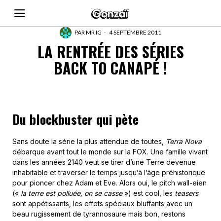
PAR
MR IG
4 SEPTEMBRE 2011
LA RENTRÉE DES SÉRIES
BACK TO CANAPÉ !
Du blockbuster qui pète
Sans doute la série la plus attendue de toutes,
Terra Nova
débarque avant tout le monde sur la FOX. Une famille vivant
dans les années 2140 veut se tirer d’une Terre devenue
inhabitable et traverser le temps jusqu’à l’âge préhistorique
pour pioncer chez Adam et Eve. Alors oui, le pitch wall-eien
(«
la terre est polluée, on se casse
») est cool, les
teasers
sont appétissants, les effets spéciaux bluffants avec un
beau rugissement de tyrannosaure mais bon, restons