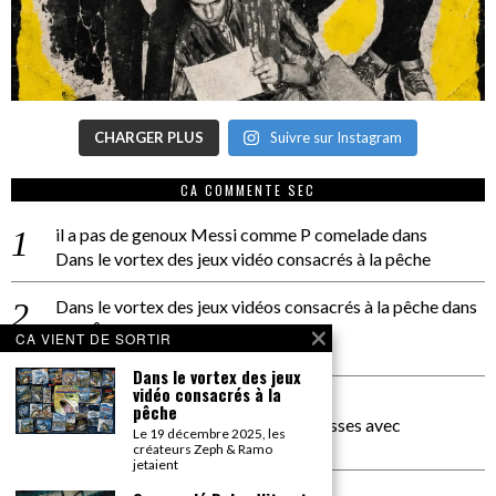
CHARGER PLUS
Suivre sur Instagram
CA COMMENTE SEC
il a pas de genoux Messi comme P comelade
dans
Dans le vortex des jeux vidéo consacrés à la pêche
Dans le vortex des jeux vidéos consacrés à la pêche
dans
PACÔME THIELLEMENT
CA VIENT DE SORTIR
La séance d’Hip Gnose
Dans le vortex des jeux
vidéo consacrés à la
La Patrie
dans
pêche
On a parlé Dolce Vita et lutte des classes avec
Le 19 décembre 2025, les
Bernardino Femminielli
créateurs Zeph & Ramo
jetaient
carte noire negra à l'o tiede
dans