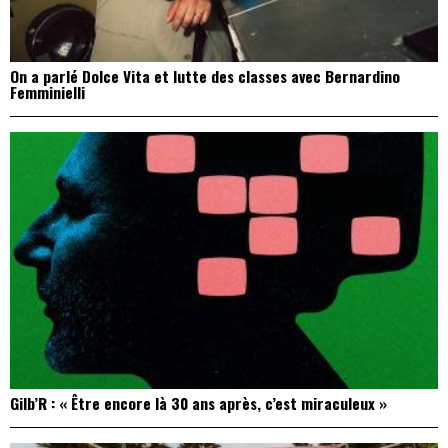
On a parlé Dolce Vita et lutte des classes avec Bernardino
Femminielli
Gilb’R : « Être encore là 30 ans après, c’est miraculeux »