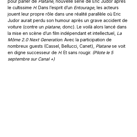
pour parler de
Platane
, nouvelle série de Eric Judor après
le cultissime
H
. Dans l’esprit d’un
Entourage
, les acteurs
jouent leur propre rôle dans une réalité parallèle où Eric
Judor aurait perdu son humour après un grave accident de
voiture (contre un
platane,
donc). Le voilà alors lancé dans
la mise en scène d’un film indépendant et intellectuel,
La
Môme 2.0 Next Generation
. Avec la participation de
nombreux guests (Cassel, Bellucci, Canet),
Platane
se voit
en digne successeur de
H
. Et sans rougir.
(Pilote le 5
septembre sur Canal +)