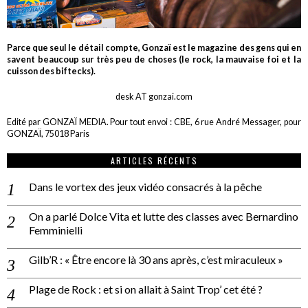
Parce que seul le détail compte, Gonzaï est le magazine des gens qui en
savent beaucoup sur très peu de choses (le rock, la mauvaise foi et la
cuisson des biftecks).
desk AT gonzai.com
Edité par GONZAÏ MEDIA. Pour tout envoi : CBE, 6 rue André Messager, pour
GONZAÏ, 75018 Paris
ARTICLES RÉCENTS
Dans le vortex des jeux vidéo consacrés à la pêche
On a parlé Dolce Vita et lutte des classes avec Bernardino
Femminielli
Gilb’R : « Être encore là 30 ans après, c’est miraculeux »
Plage de Rock : et si on allait à Saint Trop’ cet été ?