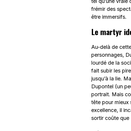
tel qu’une vraie
frémir des spect
être immersifs.
Le martyr id
Au-delà de cette
personnages, Dup
lourdé de la soci
fait subir les pi
jusqu’à la lie. 
Dupontel (un pe
portrait. Mais c
tête pour mieux 
excellence, il in
sortir coûte que