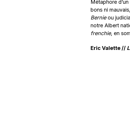
Métaphore d’un p
bons ni mauvais,
Bernie
ou judici
notre Albert nati
frenchie
, en so
Eric Valette //
L