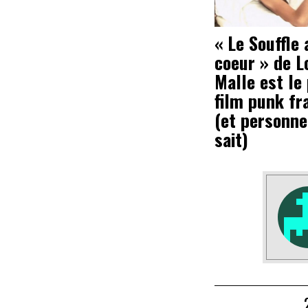
« Le Souffle 
coeur » de L
Malle est le
film punk fr
(et personne
sait)