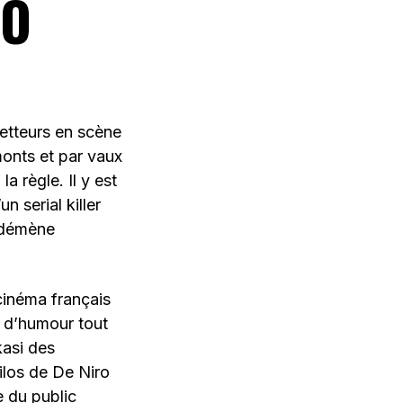
DO
metteurs en scène
monts et par vaux
la règle. Il y est
 serial killer
e démène
cinéma français
 d’humour tout
kasi des
ilos de De Niro
e du public