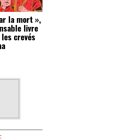
ar la mort »,
ensable livre
 les crevés
ma
E