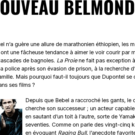
OUVEAU BELMON
el n’a guère une allure de marathonien éthiopien, les 
ont une fâcheuse tendance à aimer le voir courir par 
s cascades de bagnoles.
La Proie
ne fait pas exception à 
 police après son évasion de prison, à la recherche d’un
mille. Mais pourquoi faut-il toujours que Dupontel s
ns ses films ?
Depuis que Bebel a raccroché les gants, le 
cherche son successeur ; un acteur capable
en sautant d’un toit à l’autre, sorte de Yama
seventies. Comme on parle des vingt-cinq k
en évoquant
Raging Bull
, l’anecdote favorit