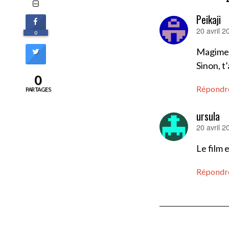
Peikaji
20 avril 
dit :
0
Magimel
Sinon, t
0
Répondr
PARTAGES
ursula
20 avril 
dit :
Le film 
Répondr