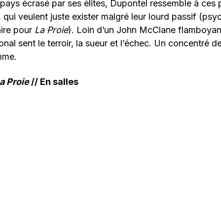
ays écrasé par ses élites, Dupontel ressemble à ces p
 qui veulent juste exister malgré leur lourd passif (psy
aire pour
La Proie
). Loin d’un John McClane flamboyant
onal sent le terroir, la sueur et l’échec. Un concentré d
mme.
a Proie
// En salles