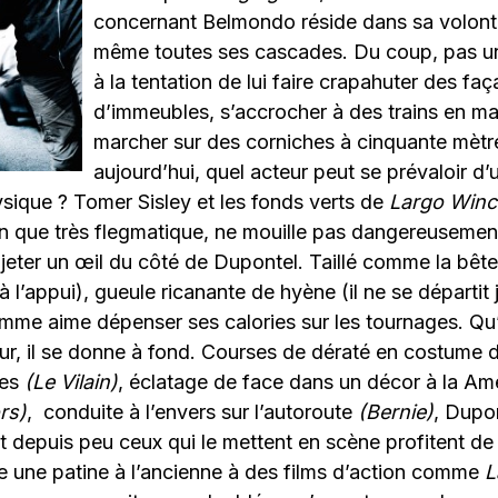
concernant Belmondo réside dans sa volonté 
même toutes ses cascades. Du coup, pas un r
à la tentation de lui faire crapahuter des fa
d’immeubles, s’accrocher à des trains en m
marcher sur des corniches à cinquante mètr
aujourd’hui, quel acteur peut se prévaloir d’u
ique ? Tomer Sisley et les fonds verts de
Largo Win
en que très flegmatique, ne mouille pas dangereusemen
l jeter un œil du côté de Dupontel. Taillé comme la bê
 à l’appui), gueule ricanante de hyène (il ne se départit
omme aime dépenser ses calories sur les tournages. Qu’i
r, il se donne à fond. Courses de dératé en costume d
res
(Le Vilain)
, éclatage de face dans un décor à la Amé
rs)
, conduite à l’envers sur l’autoroute
(Bernie)
, Dupo
et depuis peu ceux qui le mettent en scène profitent de 
e une patine à l’ancienne à des films d’action comme
L