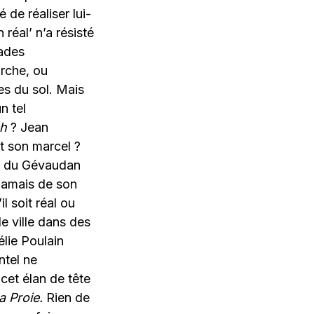
de réaliser lui-
éal’ n’a résisté
çades
arche, ou
es du sol. Mais
n tel
ch
? Jean
t son marcel ?
te du Gévaudan
 jamais de son
l soit réal ou
e ville dans des
lie Poulain
ntel ne
cet élan de tête
a Proie.
Rien de