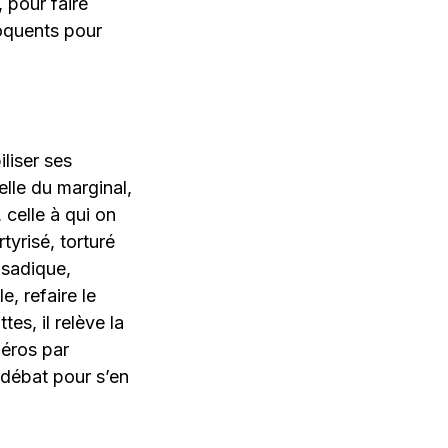
 pour faire
loquents pour
liser ses
elle du marginal,
 celle à qui on
tyrisé, torturé
 sadique,
, refaire le
es, il relève la
héros par
 débat pour s’en