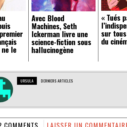
« Tués p
au
Avec Blood
l’indisp
ouis
Machines, Seth
sur tous
 premier
Ickerman livre une
du ciné
ançais
science-fiction sous
 ne le
hallucinogène
URSULA
DERNIERS ARTICLES
2 COMMENTS
LAISSER UN COMMENTAIR