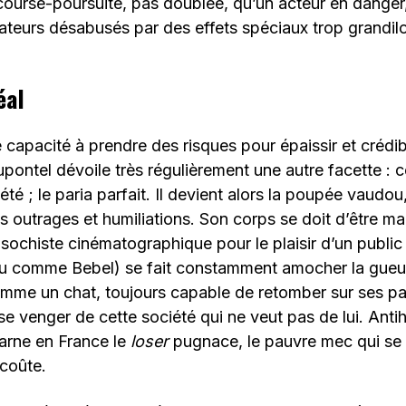
 course-poursuite, pas doublée, qu’un acteur en danger,
ateurs désabusés par des effets spéciaux trop grandi
éal
 capacité à prendre des risques pour épaissir et crédibi
ontel dévoile très régulièrement une autre facette : c
été ; le paria parfait. Il devient alors la poupée vaudou,
res outrages et humiliations. Son corps se doit d’être mar
Masochiste cinématographique pour le plaisir d’un public
u comme Bebel) se fait constamment amocher la gueule
omme un chat, toujours capable de retomber sur ses patt
se venger de cette société qui ne veut pas de lui. Anti
carne en France le
loser
pugnace, le pauvre mec qui se
 coûte.