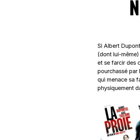
N
Si Albert Dupont
(dont lui-même) 
et se farcir de
pourchassé par la
qui menace sa fa
physiquement da