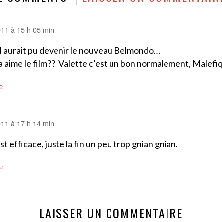
2011 à 15 h 05 min
 aurait pu devenir le nouveau Belmondo…
’a aime le film??. Valette c’est un bon normalement, Malefiq
e
2011 à 17 h 14 min
est efficace, juste la fin un peu trop gnian gnian.
e
LAISSER UN COMMENTAIRE