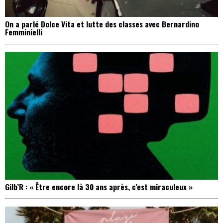
On a parlé Dolce Vita et lutte des classes avec Bernardino
Femminielli
Gilb’R : « Être encore là 30 ans après, c’est miraculeux »