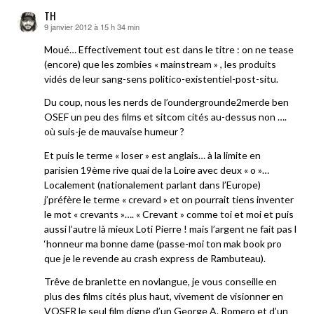
TH
9 janvier 2012 à 15 h 34 min
dit :
Moué… Effectivement tout est dans le titre : on ne tease
(encore) que les zombies « mainstream » , les produits
vidés de leur sang-sens politico-existentiel-post-situ.
Du coup, nous les nerds de l’oundergrounde2merde ben
OSEF un peu des films et sitcom cités au-dessus non ….
où suis-je de mauvaise humeur ?
Et puis le terme « loser » est anglais… à la limite en
parisien 19ème rive quai de la Loire avec deux « o »…
Localement (nationalement parlant dans l’Europe)
j’préfère le terme « crevard » et on pourrait tiens inventer
le mot « crevants »…. « Crevant » comme toi et moi et puis
aussi l’autre là mieux Loti Pierre ! mais l’argent ne fait pas l
‘honneur ma bonne dame (passe-moi ton mak book pro
que je le revende au crash express de Rambuteau).
Trêve de branlette en novlangue, je vous conseille en
plus des films cités plus haut, vivement de visionner en
VOSFR le seul film digne d’un George A. Romero et d’un