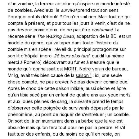
d’un zombie, la terreur absolue qu’inspire un monde infesté
de zombies. Avec eux, le
survival
prend tout son sens.
Pourquoi ont-ils déboulé ? On n’en sait rien. Mais tout ce qui
compte à présent, et pour tous les jours à venir, c’est de ne
pas devenir comme eux, de ne pas être
contaminé
. La
récente série
The Walking Dead
, adaptation de la BD, est un
modèle du genre, qui va taper dans toute l’histoire du
zombie mis en scène : réveil du principal protagoniste sur
son lit d’hôpital (merci
28 jours plus tard
, qui dit lui-même
merci à Romero) découvrant au fur et à mesure que le
monde qu’il connaissait est MORT. Notre voisin de bureau,
Mr Ig, avait très bien causé de la
saison 1
: ici, une seule
chose compte, ne pas crever. Ne pas devenir comme eux.
Après le choc de cette saison initiale, aussi sèche et âpre
qu’un tibia sucé par un enfant de quatre ans aux yeux morts
et aux joues pleines de sang, la suivante prend le temps
d’observer cette poignée de survivants dépassés par le
phénomène, au point de risquer de s’entretuer ; un comble.
On sort de là en murmurant dans sa barbe que la vie est
absurde mais qu’on fera tout pour ne pas la perdre. Et s’il
faut tuer des enfants, ou du moins ce qu’il en reste, on