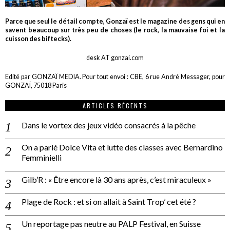
Parce que seul le détail compte, Gonzaï est le magazine des gens qui en
savent beaucoup sur très peu de choses (le rock, la mauvaise foi et la
cuisson des biftecks).
desk AT gonzai.com
Edité par GONZAÏ MEDIA. Pour tout envoi : CBE, 6 rue André Messager, pour
GONZAÏ, 75018 Paris
ARTICLES RÉCENTS
Dans le vortex des jeux vidéo consacrés à la pêche
On a parlé Dolce Vita et lutte des classes avec Bernardino
Femminielli
Gilb’R : « Être encore là 30 ans après, c’est miraculeux »
Plage de Rock : et si on allait à Saint Trop’ cet été ?
Un reportage pas neutre au PALP Festival, en Suisse