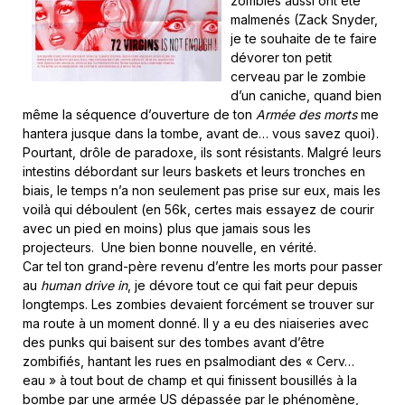
zombies aussi ont été
malmenés (Zack Snyder,
je te souhaite de te faire
dévorer ton petit
cerveau par le zombie
d’un caniche, quand bien
même la séquence d’ouverture de ton
Armée des morts
me
hantera jusque dans la tombe, avant de… vous savez quoi).
Pourtant, drôle de paradoxe, ils sont résistants. Malgré leurs
intestins débordant sur leurs baskets et leurs tronches en
biais, le temps n’a non seulement pas prise sur eux, mais les
voilà qui déboulent (en 56k, certes mais essayez de courir
avec un pied en moins) plus que jamais sous les
projecteurs. Une bien bonne nouvelle, en vérité.
Car tel ton grand-père revenu d’entre les morts pour passer
au
human drive in
, je dévore tout ce qui fait peur depuis
longtemps. Les zombies devaient forcément se trouver sur
ma route à un moment donné. Il y a eu des niaiseries avec
des punks qui baisent sur des tombes avant d’être
zombifiés, hantant les rues en psalmodiant des « Cerv…
eau » à tout bout de champ et qui finissent bousillés à la
bombe par une armée US dépassée par le phénomène,