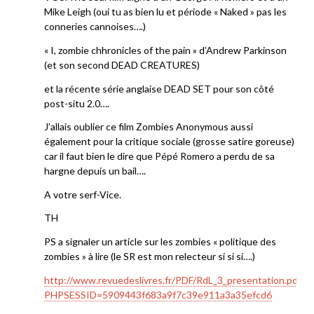
Mike Leigh (oui tu as bien lu et période « Naked » pas les
conneries cannoises….)
« I, zombie chhronicles of the pain » d’Andrew Parkinson
(et son second DEAD CREATURES)
et la récente série anglaise DEAD SET pour son côté
post-situ 2.0….
J’allais oublier ce film Zombies Anonymous aussi
également pour la critique sociale (grosse satire goreuse)
car il faut bien le dire que Pépé Romero a perdu de sa
hargne depuis un bail….
A votre serf-Vice.
TH
PS a signaler un article sur les zombies « politique des
zombies » à lire (le SR est mon relecteur si si si….)
http://www.revuedeslivres.fr/PDF/RdL_3_presentation.pdf?
PHPSESSID=5909443f683a9f7c39e911a3a35efcd6