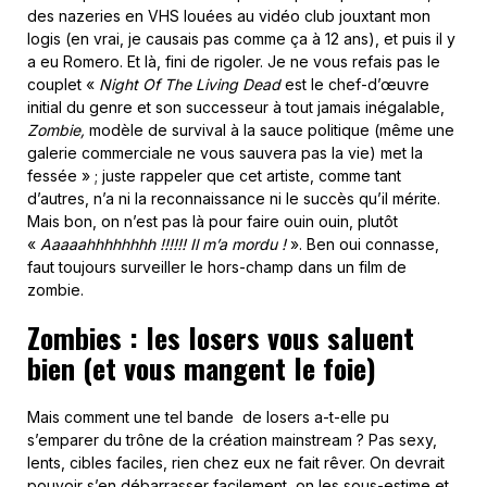
des nazeries en VHS louées au vidéo club jouxtant mon
logis (en vrai, je causais pas comme ça à 12 ans), et puis il y
a eu Romero. Et là, fini de rigoler. Je ne vous refais pas le
couplet «
Night Of The Living Dead
est le chef-d’œuvre
initial du genre et son successeur à tout jamais inégalable,
Zombie,
modèle de survival à la sauce politique (même une
galerie commerciale ne vous sauvera pas la vie) met la
fessée » ; juste rappeler que cet artiste, comme tant
d’autres, n’a ni la reconnaissance ni le succès qu’il mérite.
Mais bon, on n’est pas là pour faire ouin ouin, plutôt
«
Aaaaahhhhhhhh !!!!!! Il m’a mordu !
». Ben oui connasse,
faut toujours surveiller le hors-champ dans un film de
zombie.
Zombies : les losers vous saluent
bien (et vous mangent le foie)
Mais comment une tel bande de losers a-t-elle pu
s’emparer du trône de la création mainstream ? Pas sexy,
lents, cibles faciles, rien chez eux ne fait rêver. On devrait
pouvoir s’en débarrasser facilement, on les sous-estime et