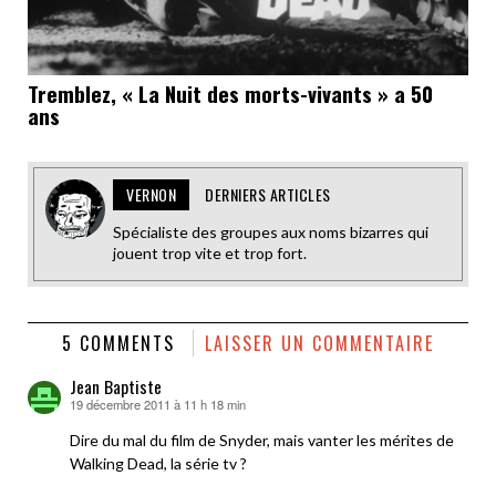
Tremblez, « La Nuit des morts-vivants » a 50
ans
VERNON
DERNIERS ARTICLES
Spécialiste des groupes aux noms bizarres qui
jouent trop vite et trop fort.
5 COMMENTS
LAISSER UN COMMENTAIRE
Jean Baptiste
19 décembre 2011 à 11 h 18 min
dit :
Dire du mal du film de Snyder, mais vanter les mérites de
Walking Dead, la série tv ?