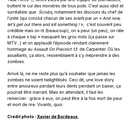
bottent le cul des monstres de tous poils. C’est aussi idiot et
surréaliste que
Scrubs
, notamment les discours du chef de
l’unité (qui conclut chacun de ses
briefs
par un
«
And now,
let’s get out there and kill something !
», c’est souvent peu
crédible mais on rit (beaucoup), on a peur (un peu), on râle
à chaque « bip » masquant les gros mots (ça passe sur
MTV…) et on applaudit l’épisode rendant clairement
hommage au
Assault On Precinct 13
de Carpenter. Où les
assaillants, ça alors, ressemblaient à s’y méprendre à des
zombies.
Arrivé là, ne me reste plus qu’à souhaiter que jamais les
zombies ne soient twilightilisés. Ceci dit, une love story
entre amoureux perdant leurs dents pendant un baiser, ça
pourrait être marrant. Mais en attendant, il faut les
remercier : grâce à eux, on peut être à la fois mort de peur
et mort de rire. Vivants, quoi.
Crédit photo :
Xavier de Bordeaux