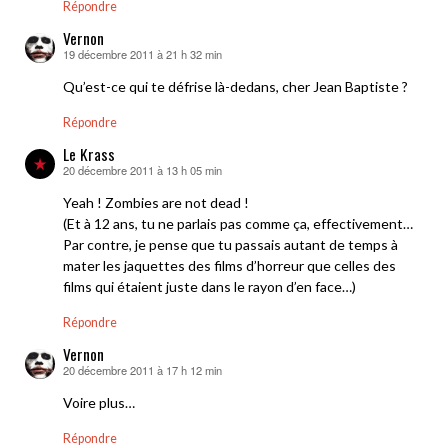
Répondre
Vernon
19 décembre 2011 à 21 h 32 min
dit :
Qu’est-ce qui te défrise là-dedans, cher Jean Baptiste ?
Répondre
Le Krass
20 décembre 2011 à 13 h 05 min
dit :
Yeah ! Zombies are not dead !
(Et à 12 ans, tu ne parlais pas comme ça, effectivement…
Par contre, je pense que tu passais autant de temps à
mater les jaquettes des films d’horreur que celles des
films qui étaient juste dans le rayon d’en face…)
Répondre
Vernon
20 décembre 2011 à 17 h 12 min
dit :
Voire plus…
Répondre