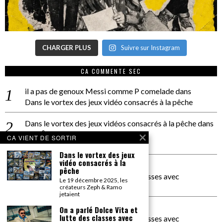
CHARGER PLUS
Suivre sur Instagram
CA COMMENTE SEC
il a pas de genoux Messi comme P comelade
dans
Dans le vortex des jeux vidéo consacrés à la pêche
Dans le vortex des jeux vidéos consacrés à la pêche
dans
PACÔME THIELLEMENT
CA VIENT DE SORTIR
La séance d’Hip Gnose
Dans le vortex des jeux
vidéo consacrés à la
La Patrie
dans
pêche
On a parlé Dolce Vita et lutte des classes avec
Le 19 décembre 2025, les
Bernardino Femminielli
créateurs Zeph & Ramo
jetaient
carte noire negra à l'o tiede
dans
On a parlé Dolce Vita et
lutte des classes avec
On a parlé Dolce Vita et lutte des classes avec