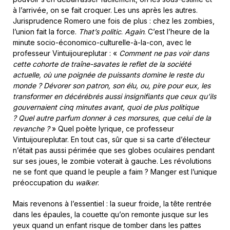
à l’arrivée, on se fait croquer. Les uns après les autres.
Jurisprudence Romero une fois de plus : chez les zombies,
l’union fait la force.
That’s politic
.
Again
. C’est l’heure de la
minute socio-économico-culturelle-à-la-con, avec le
professeur Vintuijoureplutar : «
Comment ne pas voir dans
cette cohorte de traîne-savates le reflet de la société
actuelle, où une poignée de puissants domine le reste du
monde ? Dévorer son patron, son élu, ou, pire pour eux, les
transformer en décérébrés aussi insignifiants que ceux qu’ils
gouvernaient cinq minutes avant, quoi de plus politique
? Quel autre parfum donner à ces morsures, que celui de la
revanche ?
» Quel poète lyrique, ce professeur
Vintuijoureplutar. En tout cas, sûr que si sa carte d’électeur
n’était pas aussi périmée que ses globes oculaires pendant
sur ses joues, le zombie voterait à gauche. Les révolutions
ne se font que quand le peuple a faim ? Manger est l’unique
préoccupation du
walker
.
Mais revenons à l’essentiel : la sueur froide, la tête rentrée
dans les épaules, la couette qu’on remonte jusque sur les
yeux quand un enfant risque de tomber dans les pattes