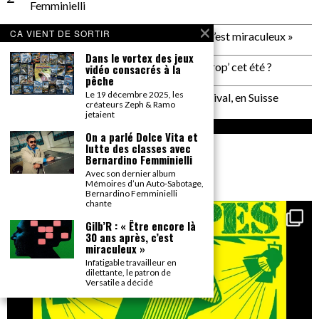
Femminielli
CA VIENT DE SORTIR
Gilb’R : « Être encore là 30 ans après, c’est miraculeux »
Dans le vortex des jeux
Plage de Rock : et si on allait à Saint Trop’ cet été ?
vidéo consacrés à la
pêche
Le 19 décembre 2025, les
Un reportage pas neutre au PALP Festival, en Suisse
créateurs Zeph & Ramo
jetaient
INSTAGRAM
On a parlé Dolce Vita et
lutte des classes avec
Bernardino Femminielli
gonzai_magazine
Seul le détail compte.
Avec son dernier album
Mémoires d’un Auto-Sabotage,
Bernardino Femminielli
chante
Gilb’R : « Être encore là
30 ans après, c’est
miraculeux »
Infatigable travailleur en
dilettante, le patron de
Versatile a décidé