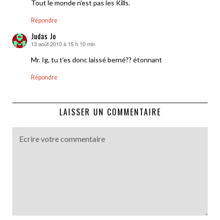
Tout le monde n’est pas les Kills.
Répondre
Judas Jo
13 août 2010 à 15 h 10 min
dit :
Mr. Ig, tu t’es donc laissé berné?? étonnant
Répondre
LAISSER UN COMMENTAIRE