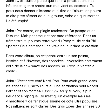
Jehn : C’est surtout parce que l’on n’a jamais caché nos
influences, genre «notre musique vient du cosmos». Tu
peux nous donner n’importe quel titre de l’album, on pourra
te dire précisément de quel groupe, voire de quel morceau
il a été inspiré.
John : Par contre, on plagie totalement. On pompe et on
l’assume. Mais par amour et par pure référence. Dans un
même titre, tu pourras retrouver du Roxy music et du Phil
Spector. Cela demande une vraie rigueur dans la création.
Dans votre album, on est perdu entre un son pointu,
intimiste et à l’inverse, des sonorités universelles notamment
celle de la new wave des années 80. C’est un véritable
choix ?
John : C’est notre côté Nerd-Pop. Pour avoir grandi dans
les années 80, j’ai toujours eu une admiration pour Robert
Palmer et son morceau
Johnny & Mary
, tu vois, la pub
Peugeot à l’époque. Ce n’est qu’un exemple mais ma
« nerditude » de fanatique amène ce côté ultra populaire.
Nos influences sont claires. Des gros tubes des années 80.