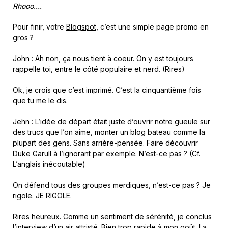
Rhooo….
Pour finir, votre
Blogspot
, c’est une simple page promo en
gros ?
John : Ah non, ça nous tient à coeur. On y est toujours
rappelle toi, entre le côté populaire et nerd. (Rires)
Ok, je crois que c’est imprimé. C’est la cinquantième fois
que tu me le dis.
Jehn : L’idée de départ était juste d’ouvrir notre gueule sur
des trucs que l’on aime, monter un blog bateau comme la
plupart des gens. Sans arrière-pensée. Faire découvrir
Duke Garull à l’ignorant par exemple. N’est-ce pas ? (Cf.
L’anglais inécoutable)
On défend tous des groupes merdiques, n’est-ce pas ? Je
rigole. JE RIGOLE.
Rires heureux. Comme un sentiment de sérénité, je conclus
l’interview d’un air attristé. Bien trop rapide à mon goût. La