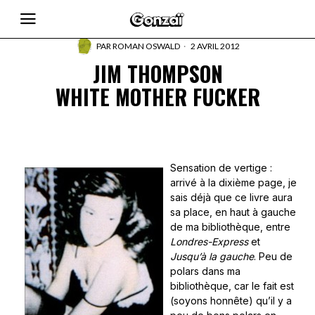
PAR
ROMAN OSWALD
2 AVRIL 2012
JIM THOMPSON
WHITE MOTHER FUCKER
Sensation de vertige :
arrivé à la dixième page, je
sais déjà que ce livre aura
sa place, en haut à gauche
de ma bibliothèque, entre
Londres-Express
et
Jusqu’à la gauche
. Peu de
polars dans ma
bibliothèque, car le fait est
(soyons honnête) qu’il y a