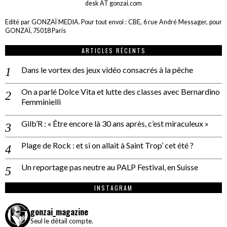
desk AT gonzai.com
Edité par GONZAÏ MEDIA. Pour tout envoi : CBE, 6 rue André Messager, pour
GONZAÏ, 75018 Paris
ARTICLES RÉCENTS
Dans le vortex des jeux vidéo consacrés à la pêche
On a parlé Dolce Vita et lutte des classes avec Bernardino
Femminielli
Gilb’R : « Être encore là 30 ans après, c’est miraculeux »
Plage de Rock : et si on allait à Saint Trop’ cet été ?
Un reportage pas neutre au PALP Festival, en Suisse
INSTAGRAM
gonzai_magazine
Seul le détail compte.