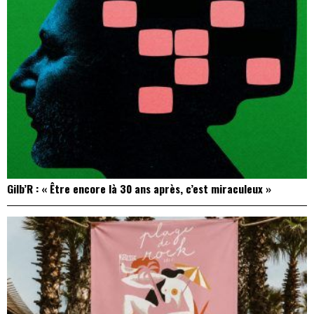
Gilb’R : « Être encore là 30 ans après, c’est miraculeux »