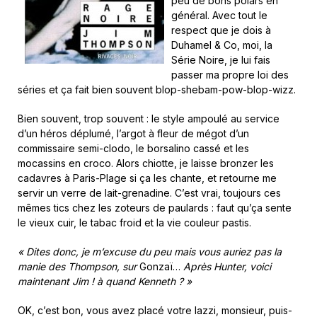
peu de bons polars en
général. Avec tout le
respect que je dois à
Duhamel & Co, moi, la
Série Noire, je lui fais
passer ma propre loi des
séries et ça fait bien souvent blop-shebam-pow-blop-wizz.
Bien souvent, trop souvent : le style ampoulé au service
d’un héros déplumé, l’argot à fleur de mégot d’un
commissaire semi-clodo, le borsalino cassé et les
mocassins en croco. Alors chiotte, je laisse bronzer les
cadavres à Paris-Plage si ça les chante, et retourne me
servir un verre de lait-grenadine. C’est vrai, toujours ces
mêmes tics chez les zoteurs de paulards : faut qu’ça sente
le vieux cuir, le tabac froid et la vie couleur pastis.
« Dites donc, je m’excuse du peu mais vous auriez pas la
manie des Thompson, sur
Gonzaï…
Après Hunter, voici
maintenant Jim ! à quand Kenneth ? »
OK, c’est bon, vous avez placé votre lazzi, monsieur, puis-