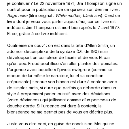
je continuer ? Le 22 novembre 1971, Jim Thompson signe un
contrat pour la publication de ce qui sera son dernier livre :
Rage noire
(titre original :
White mother, black son
). C’est ce
livre dont je veux vous parler aujourd’hui, car ce livre est
indécent. Jim Thompson est mort bien après le 7 avril 1977.
Et ce, grâce à ce livre indécent.
Quatrième de couv’ : on est dans la tête d’Allen Smith, un
ado noir décomplexé de la syntaxe (Q.I. de 190) mais
développant un complexe de faciès et de vice. Et pas
qu’un peu. Freud peut illico s’en aller planter des pomates.
L’urgence avec laquelle « l’pwetit nwégro » (comme se
moque de lui-même le narrateur, lui et sa condition
crépuisante) secoue son blanco est dure à contenir avec
de simples mots, si dure que parfois ça déborde dans un
style à proprement parler jouissif, avec des déviations
(voire déviances) qui jaillissent comme d’un pommeau de
douche dorée. Si l’urgence est dure à contenir, la
bienséance ne me permet pas de vous en décrire plus.
Juste vous dire ceci, en guise de conclusion. Moi qui ne