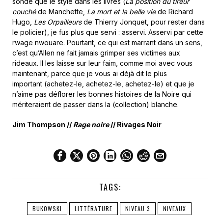
sonde que le style dans les livres (
La position du tireur
couché
de Manchette,
La mort et la belle vie
de Richard
Hugo,
Les Orpailleurs
de Thierry Jonquet, pour rester dans
le policier), je fus plus que servi : asservi. Asservi par cette
rwage nwouare. Pourtant, ce qui est marrant dans un sens,
c’est qu’Allen ne fait jamais grimper ses victimes aux
rideaux. Il les laisse sur leur faim, comme moi avec vous
maintenant, parce que je vous ai déjà dit le plus
important (achetez-le, achetez-le, achetez-le) et que je
n’aime pas déflorer les bonnes histoires de la Noire qui
mériteraient de passer dans la (collection) blanche.
Jim Thompson //
Rage noire
// Rivages Noir
TAGS:
BUKOWSKI
LITTÉRATURE
NIVEAU 3
NIVEAUX