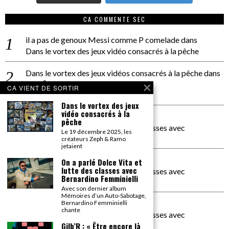
CA COMMENTE SEC
il a pas de genoux Messi comme P comelade
dans
Dans le vortex des jeux vidéo consacrés à la pêche
Dans le vortex des jeux vidéos consacrés à la pêche
dans
PACÔME THIELLEMENT
CA VIENT DE SORTIR
La séance d’Hip Gnose
Dans le vortex des jeux
vidéo consacrés à la
La Patrie
dans
pêche
On a parlé Dolce Vita et lutte des classes avec
Le 19 décembre 2025, les
Bernardino Femminielli
créateurs Zeph & Ramo
jetaient
carte noire negra à l'o tiede
dans
On a parlé Dolce Vita et
lutte des classes avec
On a parlé Dolce Vita et lutte des classes avec
Bernardino Femminielli
Bernardino Femminielli
Avec son dernier album
Mémoires d’un Auto-Sabotage,
moise et son mascaré
dans
Bernardino Femminielli
chante
On a parlé Dolce Vita et lutte des classes avec
Bernardino Femminielli
Gilb’R : « Être encore là