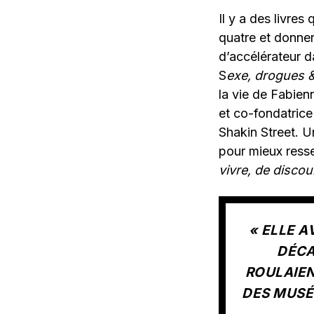
Il y a des livre
quatre et donnent
d’accélérateur da
S
exe, drogues &
la vie de Fabie
et co-fondatrice
Shakin Street. 
pour mieux resse
vivre, de discou
« ELLE A
DÉCA
ROULAIEN
DES MUSÉE