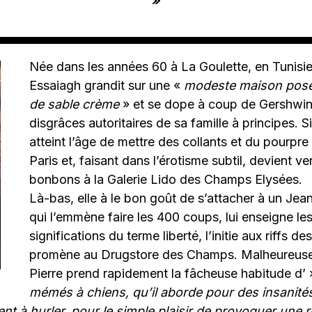
»
Née dans les années 60 à La Goulette, en Tunisie
Essaiagh grandit sur une «
modeste maison posée
de sable crème
» et se dope à coup de Gershwin 
disgrâces autoritaires de sa famille à principes. Si
atteint l’âge de mettre des collants et du pourpre à
Paris et, faisant dans l’érotisme subtil, devient 
bonbons à la Galerie Lido des Champs Elysées.
Là-bas, elle à le bon goût de s’attacher à un Jea
qui l’emmène faire les 400 coups, lui enseigne les 
significations du terme liberté, l’initie aux riffs de
promène au Drugstore des Champs. Malheureus
Pierre prend rapidement la fâcheuse habitude d’ 
mémés à chiens, qu’il aborde pour des insanités
ent à hurler, pour le simple plaisir de provoquer une r