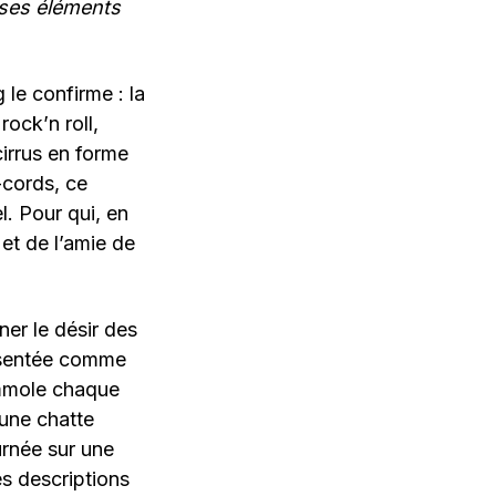
 ses éléments
le confirme : la
ock’n roll,
irrus en forme
-cords, ce
. Pour qui, en
 et de l’amie de
ner le désir des
ésentée comme
immole chaque
une chatte
urnée sur une
es descriptions