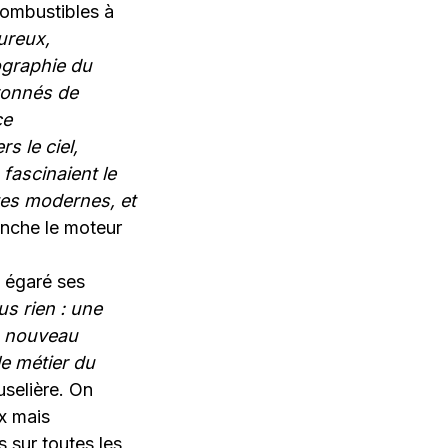
ombustibles à
ureux,
ographie du
uronnés de
ce
s le ciel,
fascinaient le
tes modernes, et
anche le moteur
t égaré ses
s rien : une
 à nouveau
le métier du
uselière. On
ux mais
 sur toutes les