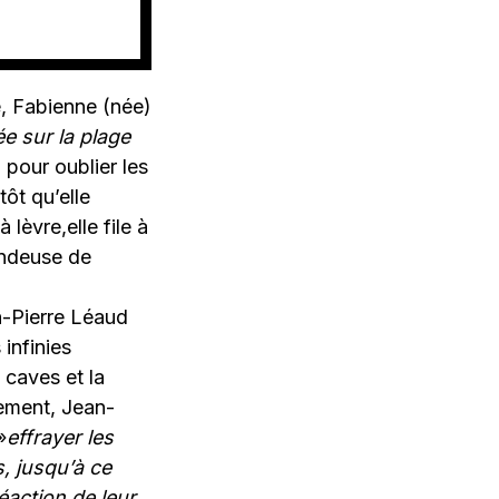
, Fabienne (née)
 sur la plage
pour oublier les
tôt qu’elle
 lèvre,elle file à
vendeuse de
n-Pierre Léaud
infinies
s caves et la
ement, Jean-
»
effrayer les
, jusqu’à ce
éaction de leur