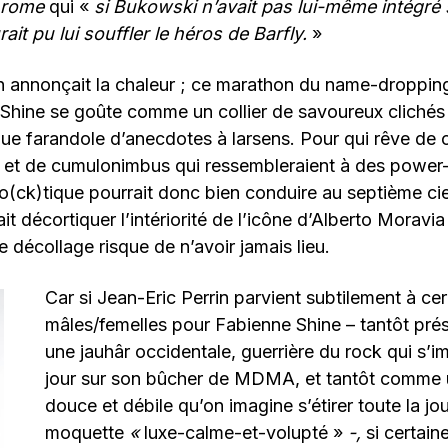
hrome
qui «
si Bukowski n’avait pas lui-même intégré
rait pu lui souffler le héros de Barfly.
»
n annonçait la chaleur ; ce marathon du name-dropping 
Shine se goûte comme un collier de savoureux clichés r
e farandole d’anecdotes à larsens. Pour qui rêve de c
s et de cumulonimbus qui ressembleraient à des power
(ck)tique pourrait donc bien conduire au septième ciel
t décortiquer l’intériorité de l’icône d’Alberto Moravia
e décollage risque de n’avoir jamais lieu.
Car si Jean-Eric Perrin parvient subtilement à cer
mâles/femelles pour Fabienne Shine – tantôt pr
une jauhâr occidentale, guerrière du rock qui s’
jour sur son bûcher de MDMA, et tantôt comme 
douce et débile qu’on imagine s’étirer toute la jo
moquette
«
luxe-calme-et-volupté »
-,
si certain