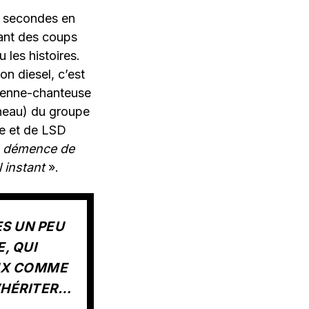
es secondes en
nant des coups
 les histoires.
n diesel, c’est
dienne-chanteuse
nneau) du groupe
e et de LSD
a démence de
l instant
».
ES UN PEU
, QUI
AUX COMME
D’HÉRITER…