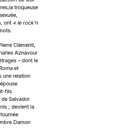
rres,la troqueuse
 sexuée,
s, ont
« le rock’n
mots.
Pierre Clémenti,
harles Aznavour
étrages – dont le
Roma
et
s une relation
l’épouse
t-fils
 de Salvador
is ; devient la
 tournée
 sombre Damon