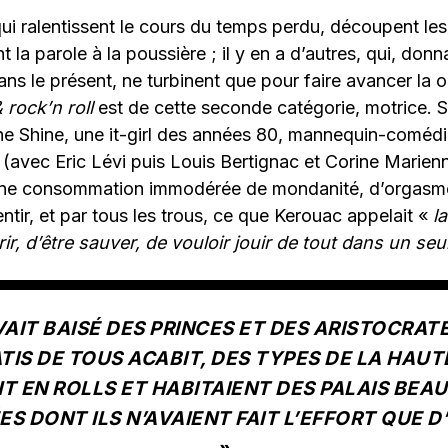
s qui ralentissent le cours du temps perdu, découpent l
 la parole à la poussière ; il y en a d’autres, qui, don
ns le présent, ne turbinent que pour faire avancer la ou
 rock’n roll
est de cette seconde catégorie, motrice. So
nne Shine, une it-girl des années 80, mannequin-comé
 (avec Eric Lévi puis Louis Bertignac et Corine Marie
Une consommation immodérée de mondanité, d’orgasm
ntir, et par tous les trous, ce que Kerouac appelait «
l
rir, d’être sauver, de vouloir jouir de tout dans un seu
VAIT BAISÉ DES PRINCES ET DES ARISTOCRAT
TIS DE TOUS ACABIT, DES TYPES DE LA HAUTE
T EN ROLLS ET HABITAIENT DES PALAIS BE
S DONT ILS N’AVAIENT FAIT L’EFFORT QUE 