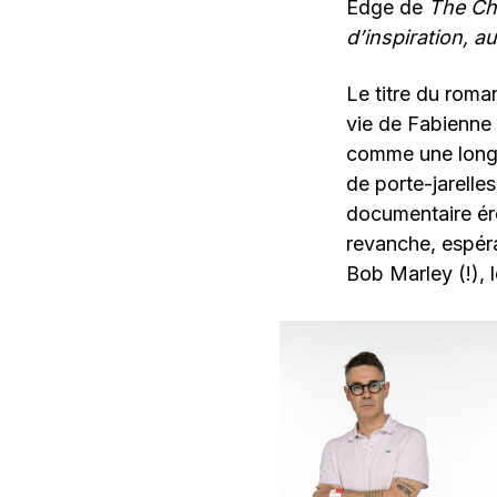
Edge de
The C
d’inspiration, au
Le titre du roma
vie de Fabienne 
comme une longu
de porte-jarelle
documentaire éro
revanche, espérai
Bob Marley (!), l