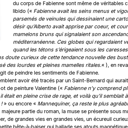
du corps de Fabienne sont même de véritables c
libido («
Fabienne avait les seins menus et vigo
parsemés de veinules qui dessinaient une cart
désir qu’Alberto avait apprise par coeur, et co
mamelons bruns qui signalaient son ascendan
méditerranéenne. Ces globes qui regardaient ver
quand les tétons s’érigeaient sous les caresses 
sans doute curieux de cette tendance nouvelle des bus
é des lourdes et pleines mamelles ritales.
« ), en rev
’agit de peindre les sentiments de Fabienne.
emblent avoir été tracés par un Saint-Bernard qui aurai
ot de peinture Valentine («
Fabienne n’y comprend plu
il était en pleine crise de rage, et voilà qu’il semblait
 !
» ou encore «
Mannequiner, ça reste le plus agréab
la majeure partie du roman, la muse se présente sous m
sser, de grandes vies en grandes vies, un écureuil curie
etite bête-à-baiser qui ballade ses atouts magnétiques