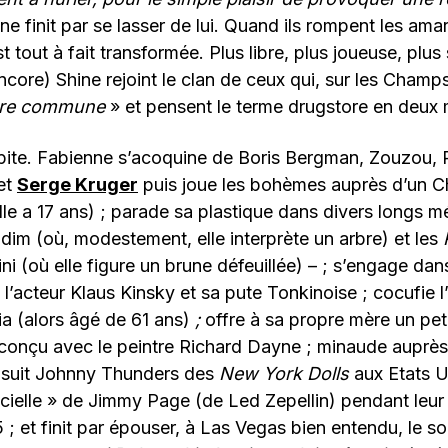
ne finit par se lasser de lui. Quand ils rompent les ama
 tout à fait transformée. Plus libre, plus joueuse, plus
core) Shine rejoint le clan de ceux qui, sur les Champ
ture commune
» et pensent le terme drugstore en deux 
cipite. Fabienne s’acoquine de Boris Bergman, Zouzou, 
et
Serge Kruger
puis joue les bohèmes auprès d’un C
lle a 17 ans) ; parade sa plastique dans divers longs m
im (où, modestement, elle interprète un arbre) et les
ini (où elle figure un brune défeuillée) – ; s’engage dan
c l’acteur Klaus Kinsky et sa pute Tonkinoise ; cocufie 
a (alors âgé de 61 ans)
;
offre à sa propre mère un peti
conçu avec le peintre Richard Dayne ; minaude auprès
; suit Johnny Thunders des
New York Dolls
aux Etats Un
cielle » de Jimmy Page (de Led Zepellin) pendant leur
 ; et finit par épouser, à Las Vegas bien entendu, le