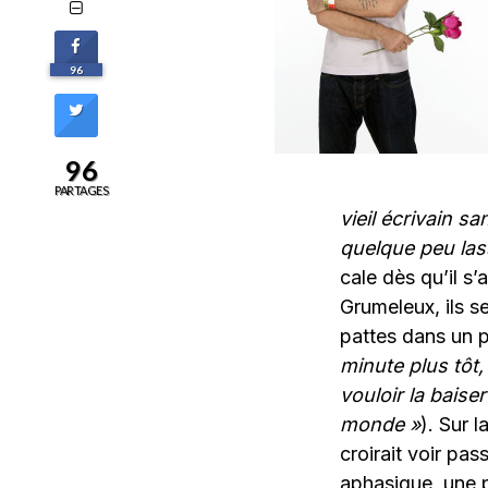
96
96
PARTAGES
vieil écrivain 
quelque peu lass
cale dès qu’il s
Grumeleux, ils s
pattes dans un p
minute plus tôt, 
vouloir la baiser
monde »
). Sur 
croirait voir pa
aphasique, une p