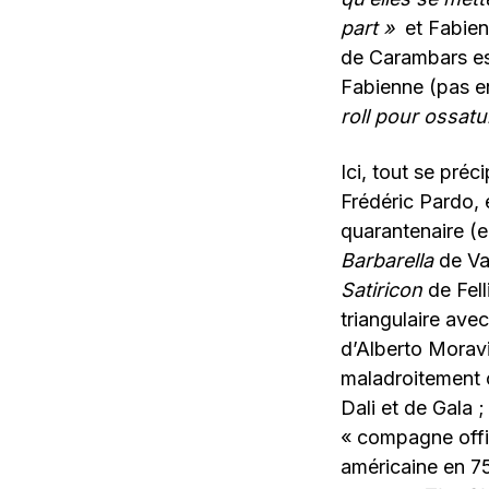
part »
et Fabien
de Carambars est
Fabienne (pas en
roll pour ossa
Ici, tout se pré
Frédéric Pardo, 
quarantenaire (e
Barbarella
de Vad
Satiricon
de Fell
triangulaire ave
d’Alberto Moravi
maladroitement 
Dali et de Gala 
« compagne offi
américaine en 75