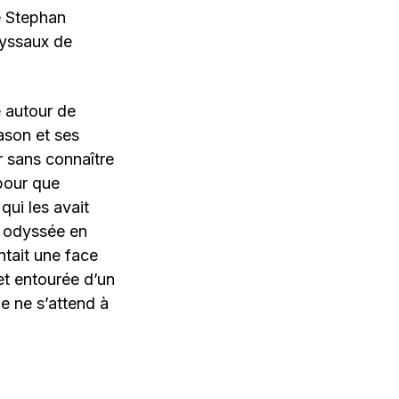
e Stephan
byssaux de
e autour de
ason et ses
r sans connaître
 pour que
ui les avait
e odyssée en
tait une face
et entourée d’un
e ne s’attend à