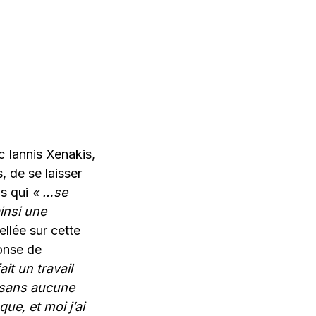
 Iannis Xenakis,
, de se laisser
ns qui
« …se
insi une
ellée sur cette
ponse de
it un travail
t sans aucune
ue, et moi j’ai