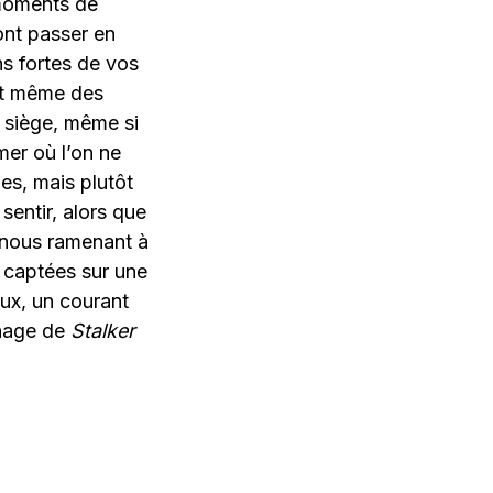
 moments de
ont passer en
ns fortes de vos
ent même des
 siège, même si
mer où l’on ne
es, mais plutôt
sentir, alors que
n nous ramenant à
 captées sur une
aux, un courant
nnage de
Stalker