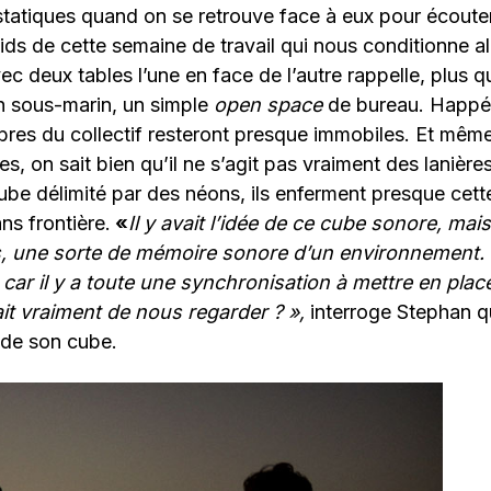
statiques quand on se retrouve face à eux pour écouter 
oids de cette semaine de travail qui nous conditionne al
c deux tables l’une en face de l’autre rappelle, plus q
 sous-marin, un simple
open space
de bureau. Happés
res du collectif resteront presque immobiles. Et même 
es, on sait bien qu’il ne s’agit pas vraiment des lanière
ube délimité par des néons, ils enferment presque cett
ns frontière.
«
Il y avait l’idée de ce cube sonore, mai
 une sorte de mémoire sonore d’un environnement. 
car il y a toute une synchronisation à mettre en plac
tait vraiment de nous regarder ? »,
interroge Stephan q
 de son cube.