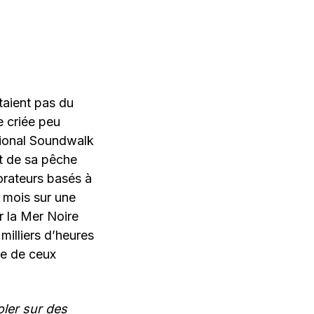
itaient pas du
e criée peu
ational Soundwalk
it de sa pêche
orateurs basés à
mois sur une
r la Mer Noire
milliers d’heures
pe de ceux
oler sur des