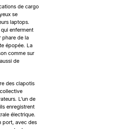
cations de cargo
 yeux se
leurs laptops.
 qui enferment
r phare de la
tte épopée. La
e son comme sur
 aussi de
re des clapotis
collective
ateurs. L’un de
ls enregistrent
rale électrique.
n port, avec des