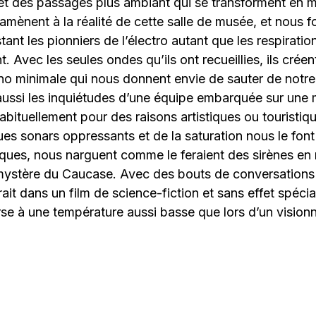
s et des passages plus ambiant qui se transforment en
ramènent à la réalité de cette salle de musée, et nous f
tant les pionniers de l’électro autant que les respiratio
t. Avec les seules ondes qu’ils ont recueillies, ils cré
no minimale qui nous donnent envie de sauter de notre
 aussi les inquiétudes d’une équipe embarquée sur une 
abituellement pour des raisons artistiques ou touristiqu
ues sonars oppressants et de la saturation nous le font 
riques, nous narguent comme le feraient des sirènes e
 mystère du Caucase. Avec des bouts de conversations
rait dans un film de science-fiction et sans effet spéci
rse à une température aussi basse que lors d’un visio