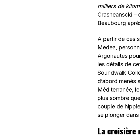
milliers de kilo
Crasneanscki – 
Beaubourg après
A partir de ces 
Medea, personna
Argonautes pour 
les détails de ce
Soundwalk Collec
d’abord menés su
Méditerranée, le
plus sombre que 
couple de hippie
se plonger dans
La croisière