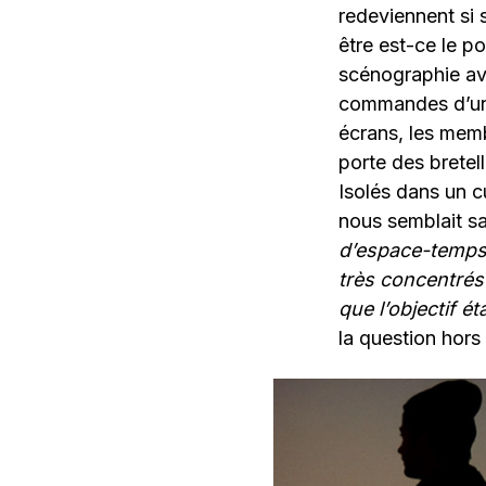
redeviennent si 
être est-ce le p
scénographie ave
commandes d’un
écrans, les memb
porte des bretell
Isolés dans un c
nous semblait sa
d’espace-temps,
très concentrés 
que l’objectif é
la question hors