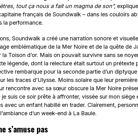
mètres, tout ça nous a fait un magma de son”,
expliqu
capitaine français de Soundwalk – dans les couloirs a
 la performance.
sons, Soundwalk a créé une narration sonore et visuell
ge emblématique de la Mer Noire et de la quête de J
la Toison d’or. Mais on pouvait survivre sans se noye
tte légende, dont la relecture était surtout un prétexte
tive rembarque pour la seconde partie d’un diptyque q
r les traces d’Ulysse. Moins solaire que leur premièr
ur rencontre avec sa sœur obscure la Mer Noire présen
je suis ce soir prête à affronter, vissée sur mon siège 
s avec un enfant habillé en trader. Clairement, personn
 l’ambiance d’un week-end à La Baule.
 ne s’amuse pas