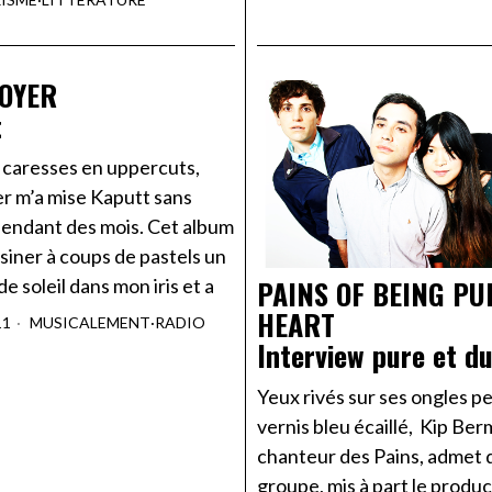
OYER
t
 caresses en uppercuts,
r m’a mise Kaputt sans
pendant des mois. Cet album
siner à coups de pastels un
PAINS OF BEING PU
e soleil dans mon iris et a
HEART
11
MUSICALEMENT
·
RADIO
Interview pure et d
Yeux rivés sur ses ongles pe
vernis bleu écaillé, Kip Ber
chanteur des Pains, admet 
groupe, mis à part le produ