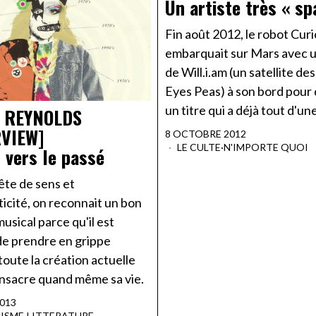
Un artiste très « sp
Fin août 2012, le robot Curi
embarquait sur Mars avec u
de Will.i.am (un satellite de
Eyes Peas) à son bord pour 
un titre qui a déjà tout d'un
 REYNOLDS
RVIEW]
8 OCTOBRE 2012
LE CULTE
·
N'IMPORTE QUOI
 vers le passé
ête de sens et
icité, on reconnait un bon
musical parce qu'il est
de prendre en grippe
oute la création actuelle
onsacre quand même sa vie.
2013
ISME
·
LITTERATURE