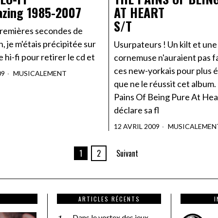
azing 1985-2007
AT HEART
S/T
premières secondes de
n, je m'étais précipitée sur
Usurpateurs ! Un kilt et une
 hi-fi pour retirer le cd et
cornemuse n'auraient pas fa
ces new-yorkais pour plus 
09
MUSICALEMENT
que ne le réussit cet album
Pains Of Being Pure At Hea
déclare sa fl
12 AVRIL 2009
MUSICALEMEN
1
2
Suivant
ARTICLES RÉCENTS
Dans le vortex des jeux