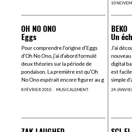
10 NOVEM
OH NO ONO
BEKO
Eggs
Un éch
Pour comprendre l'origine d'Eggs
J'ai déco
d'Oh No Ono, j'ai d'abord formulé
nouveau j
deux théories sur la période de
digital b
pondaison. La première est qu'Oh
est facile
No Ono espérait encore figurer au g
simple d'
8 FÉVRIER 2010
MUSICALEMENT
24 JANVIE
ZAK LAUGHED
SCI-FI