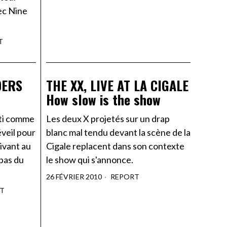
ec Nine
T
DERS
THE XX, LIVE AT LA CIGALE
How slow is the show
rti comme
Les deux X projetés sur un drap
éveil pour
blanc mal tendu devant la scène de la
ivant au
Cigale replacent dans son contexte
 pas du
le show qui s'annonce.
26 FÉVRIER 2010
REPORT
T