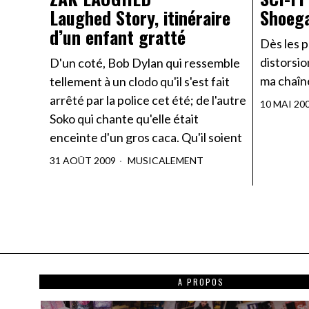
Laughed Story, itinéraire
Shoeg
d’un enfant gratté
Dès les 
distorsio
D'un coté, Bob Dylan qui ressemble
ma chaîne
tellement à un clodo qu'il s'est fait
arrêté par la police cet été; de l'autre
10 MAI 20
Soko qui chante qu'elle était
enceinte d'un gros caca. Qu'il soient
31 AOÛT 2009
MUSICALEMENT
A PROPOS