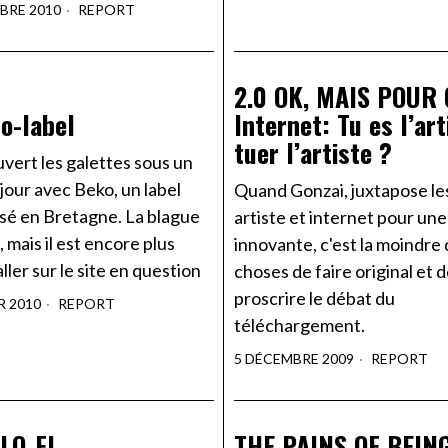
BRE 2010
REPORT
2.0 OK, MAIS POUR 
o-label
Internet: Tu es l’art
tuer l’artiste ?
uvert les galettes sous un
our avec Beko, un label
Quand Gonzai, juxtapose le
asé en Bretagne. La blague
artiste et internet pour un
, mais il est encore plus
innovante, c'est la moindre
aller sur le site en question
choses de faire original et 
proscrire le débat du
R 2010
REPORT
téléchargement.
5 DÉCEMBRE 2009
REPORT
 LO-FI
THE PAINS OF BEIN