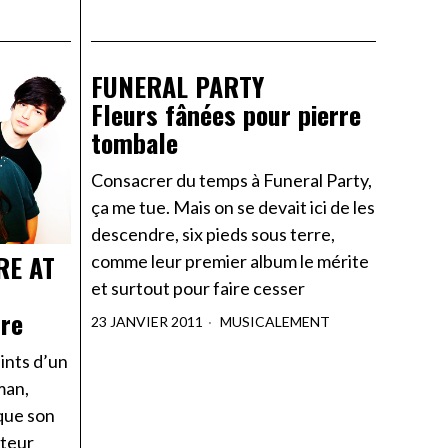
FUNERAL PARTY
Fleurs fânées pour pierre
tombale
Consacrer du temps à Funeral Party,
ça me tue. Mais on se devait ici de les
descendre, six pieds sous terre,
RE AT
comme leur premier album le mérite
et surtout pour faire cesser
ure
23 JANVIER 2011
MUSICALEMENT
ints d’un
man,
que son
cteur