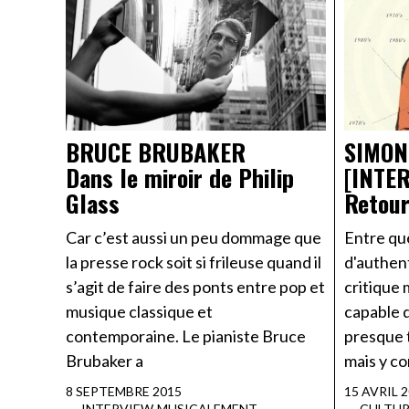
BRUCE BRUBAKER
SIMON
Dans le miroir de Philip
[INTE
Glass
Retour
Car c’est aussi un peu dommage que
Entre qu
la presse rock soit si frileuse quand il
d'authent
s’agit de faire des ponts entre pop et
critique 
musique classique et
capable 
contemporaine. Le pianiste Bruce
presque t
Brubaker a
mais y c
8 SEPTEMBRE 2015
15 AVRIL 
INTERVIEW
·
MUSICALEMENT
CULTUR