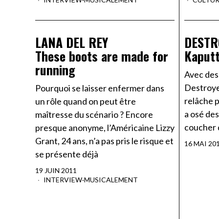
LANA DEL REY
DESTR
These boots are made for
Kaput
running
Avec des
Destroye
Pourquoi se laisser enfermer dans
relâche 
un rôle quand on peut être
a osé des
maîtresse du scénario ? Encore
coucher d
presque anonyme, l’Américaine Lizzy
Grant, 24 ans, n’a pas pris le risque et
16 MAI 20
se présente déjà
19 JUIN 2011
INTERVIEW
·
MUSICALEMENT