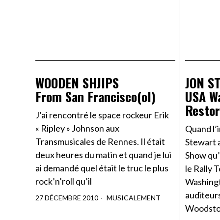
WOODEN SHJIPS
JON S
From San Francisco(ol)
USA W
Restor
J’ai rencontré le space rockeur Erik
« Ripley » Johnson aux
Quand l’
Transmusicales de Rennes. Il était
Stewart 
deux heures du matin et quand je lui
Show qu’i
ai demandé quel était le truc le plus
le Rally 
rock’n’roll qu’il
Washingt
auditeur
27 DÉCEMBRE 2010
MUSICALEMENT
Woodstoc