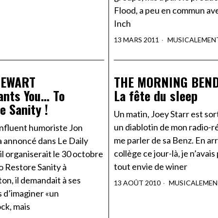
Flood, a peu en commun av
Inch
13 MARS 2011
MUSICALEMEN
TEWART
THE MORNING BEN
ants You… To
La fête du sleep
e Sanity !
Un matin, Joey Starr est so
un diablotin de mon radio-r
influent humoriste Jon
me parler de sa Benz. En arr
a annoncé dans Le Daily
collège ce jour-là, je n’avais
l organiserait le 30 octobre
tout envie de winer
To Restore Sanity à
on, il demandait à ses
13 AOÛT 2010
MUSICALEMEN
s d’imaginer «un
k, mais