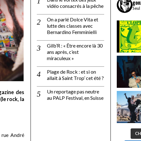
gon
vidéo consacrés à la pêche
Seul
On a parlé Dolce Vita et
lutte des classes avec
Bernardino Femminielli
Gilb’R : « Être encore là 30
ans après, c’est
miraculeux »
Plage de Rock : et si on
allait à Saint Trop’ cet été ?
Un reportage pas neutre
gazine des
au PALP Festival, en Suisse
le rock, la
CH
 rue André