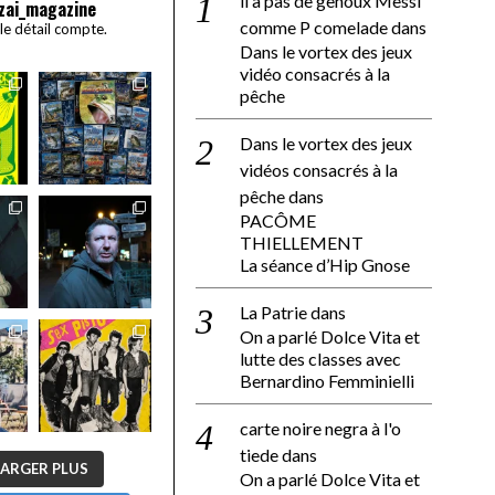
il a pas de genoux Messi
zai_magazine
comme P comelade
dans
 le détail compte.
Dans le vortex des jeux
vidéo consacrés à la
pêche
Dans le vortex des jeux
vidéos consacrés à la
pêche
dans
PACÔME
THIELLEMENT
La séance d’Hip Gnose
La Patrie
dans
On a parlé Dolce Vita et
lutte des classes avec
Bernardino Femminielli
carte noire negra à l'o
tiede
dans
ARGER PLUS
On a parlé Dolce Vita et