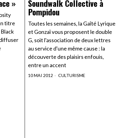
ace »
Soundwalk Collective à
Pompidou
osity
n titre
Toutes les semaines, la Gaîté Lyrique
s Black
et Gonzaï vous proposent le double
diffuser
G, soit l'association de deux lettres
e
au service d'une même cause : la
découverte des plaisirs enfouis,
entre un accent
10 MAI 2012
CULTURISME