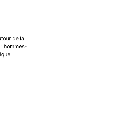
utour de la
s : hommes-
ique