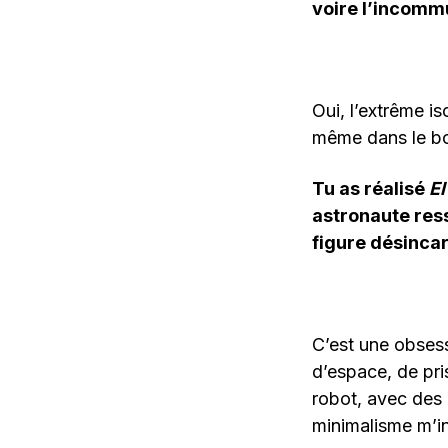
voire l’incommu
Oui, l’extrême is
même dans le bo
Tu as réalisé
El
astronaute res
figure désinca
C’est une obsess
d’espace, de pr
robot, avec des
minimalisme m’in