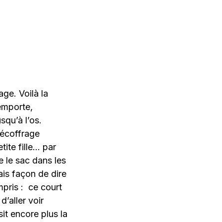
ge. Voilà la
’emporte,
squ’à l’os.
décoffrage
ite fille… par
te le sac dans les
ais façon de dire
mpris : ce court
d’aller voir
sit encore plus la