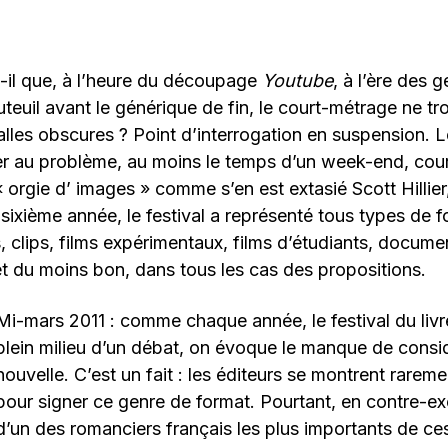
-il que, à l’heure du découpage
Youtube
, à l’ère des 
auteuil avant le générique de fin, le court-métrage ne t
alles obscures ? Point d’interrogation en suspension. L
er au problème, au moins le temps d’un week-end, co
« orgie d’ images » comme s’en est extasié Scott Hillier
 sixième année, le festival a représenté tous types de f
 clips, films expérimentaux, films d’étudiants, docume
et du moins bon, dans tous les cas des propositions.
Mi-mars 2011 : comme chaque année, le festival du livre
plein milieu d’un débat, on évoque le manque de consid
nouvelle. C’est un fait : les éditeurs se montrent rarem
pour signer ce genre de format. Pourtant, en contre-exe
d’un des romanciers français les plus importants de ce