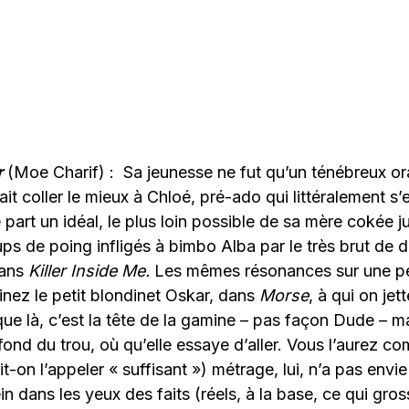
r
(Moe Charif) : Sa jeunesse ne fut qu’un ténébreux ora
ait coller le mieux à Chloé, pré-ado qui littéralement s
part un idéal, le plus loin possible de sa mère cokée ju
ps de poing infligés à bimbo Alba par le très brut de 
dans
Killer Inside Me.
Les mêmes résonances sur une pet
nez le petit blondinet Oskar, dans
Morse
, à qui on jet
ue là, c’est la tête de la gamine – pas façon Dude – m
fond du trou, où qu’elle essaye d’aller. Vous l’aurez co
t-on l’appeler « suffisant ») métrage, lui, n’a pas envie 
ein dans les yeux des faits (réels, à la base, ce qui gros