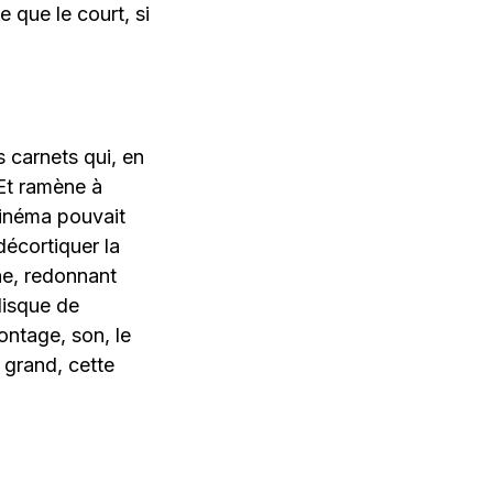
 que le court, si
 carnets qui, en
Et ramène à
cinéma pouvait
décortiquer la
ne, redonnant
 disque de
ontage, son, le
 grand, cette