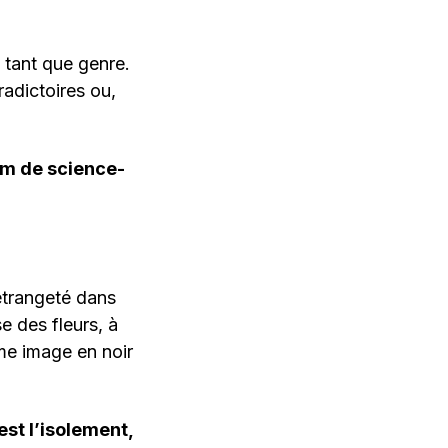
 tant que genre.
radictoires ou,
ilm de science-
’étrangeté dans
e des fleurs, à
me image en noir
est l’isolement,