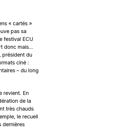
gens « cartés »
rouve pas sa
e festival ECU
urt donc mais…
, président du
ormats ciné :
ntaires – du long
 revient. En
ération de la
ent très chauds
mple, le recueil
s dernières