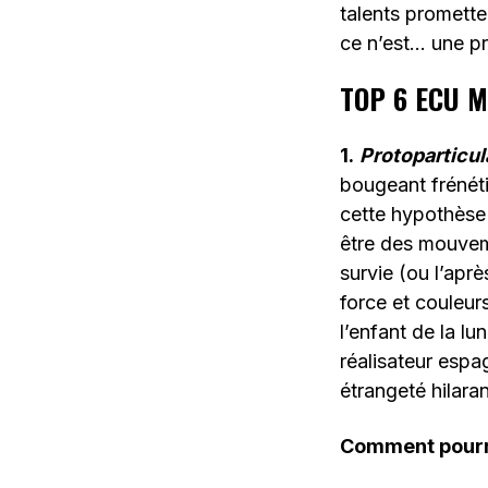
talents promette
ce n’est… une p
TOP 6 ECU M
1.
Protoparticul
bougeant frénét
cette hypothèse
être des mouve
survie (ou l’ap
force et couleur
l’enfant de la 
réalisateur espa
étrangeté hilara
Comment pourr