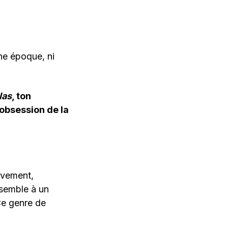
nne époque, ni
las
, ton
obsession de la
uvement,
ssemble à un
Ce genre de