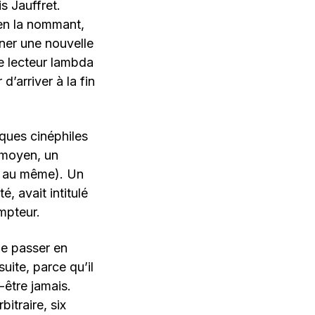
s Jauffret.
 en la nommant,
ner une nouvelle
e lecteur lambda
d’arriver à la fin
ques cinéphiles
r moyen, un
ès au même). Un
é, avait intitulé
mpteur.
de passer en
uite, parce qu’il
-être jamais.
bitraire, six