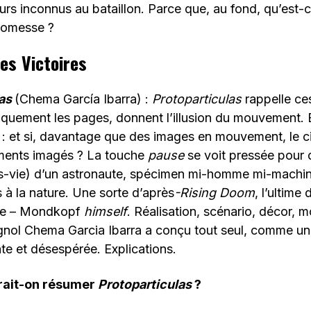
urs inconnus au bataillon. Parce que, au fond, qu’est-ce
romesse ?
es Victoires
as
(Chema García Ibarra) :
Protoparticulas
rappelle ces
iquement les pages, donnent l’illusion du mouvement. 
 : et si, davantage que des images en mouvement, le 
ments imagés ? La touche
pause
se voit pressée pour 
rès-vie) d’un astronaute, spécimen mi-homme mi-machi
s à la nature. Une sorte d’après
-Rising Doom
, l’ultime
lune – Mondkopf
himself
. Réalisation, scénario, décor, m
gnol Chema Garcia Ibarra a conçu tout seul, comme un
nte et désespérée. Explications.
ait-on résumer
Protoparticulas
?