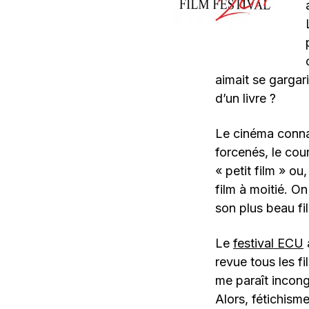
aimait se gargari
d’un livre ?
Le cinéma conna
forcenés, le cou
« petit film » o
film à moitié. On
son plus beau f
Le
festival ECU
revue tous les f
me paraît incong
Alors, fétichisme