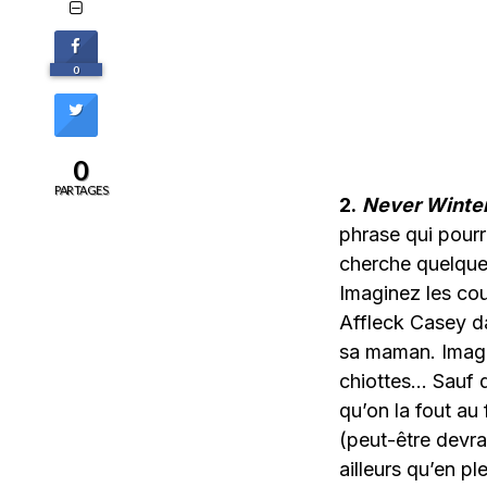
0
0
PARTAGES
2.
Never Winte
phrase qui pourr
cherche quelque 
Imaginez les cou
Affleck Casey 
sa maman. Imagi
chiottes… Sauf q
qu’on la fout au 
(peut-être devrai
ailleurs qu’en pl