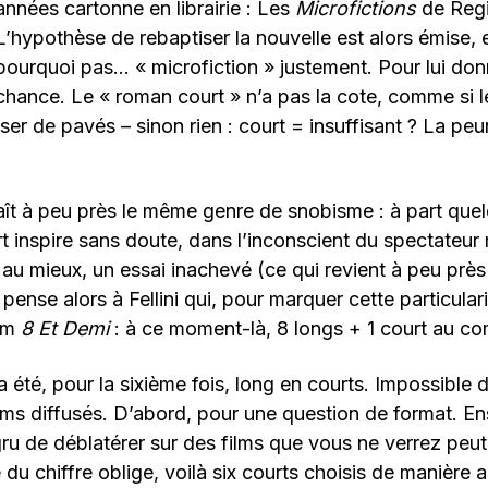
années cartonne en librairie : Les
Microfictions
de Regi
L’hypothèse de rebaptiser la nouvelle est alors émise,
pourquoi pas… « microfiction » justement. Pour lui don
chance. Le « roman court » n’a pas la cote, comme si l
ser de pavés – sinon rien : court = insuffisant ? La peur 
ît à peu près le même genre de snobisme : à part quel
rt inspire sans doute, dans l’inconscient du spectateu
u, au mieux, un essai inachevé (ce qui revient à peu pr
 pense alors à Fellini qui, pour marquer cette particularit
ilm
8 Et Demi
: à ce moment-là, 8 longs + 1 court au co
a été, pour la sixième fois, long en courts. Impossible 
ilms diffusés. D’abord, pour une question de format. Ens
ru de déblatérer sur des films que vous ne verrez peut
 du chiffre oblige, voilà six courts choisis de manière ar