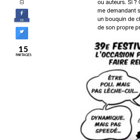
ou auteurs. Si ?
me demandant si 
un bouquin de ch
15
de son propre pr
15
PARTAGES