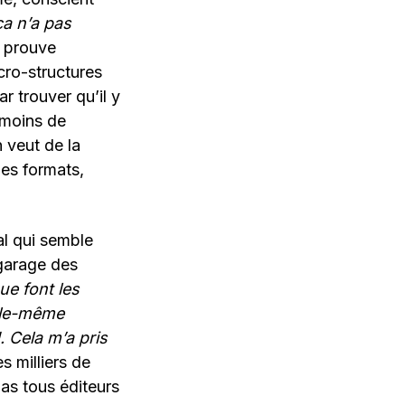
ça n’a pas
e prouve
cro-structures
r trouver qu’il y
n moins de
 veut de la
les formats,
al qui semble
 garage des
ue font les
elle-même
. Cela m’a pris
s milliers de
pas tous éditeurs