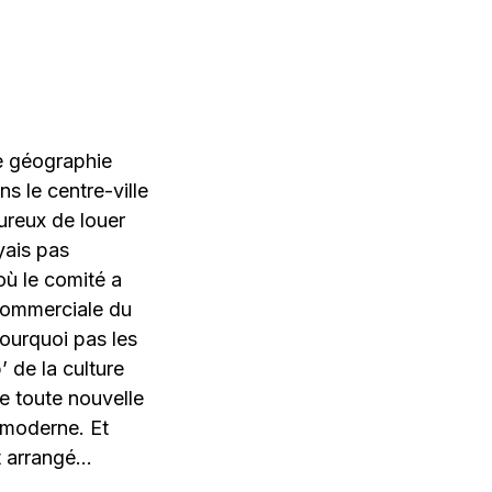
ne géographie
s le centre-ville
ureux de louer
yais pas
où le comité a
commerciale du
pourquoi pas les
 de la culture
e toute nouvelle
 moderne. Et
it arrangé…