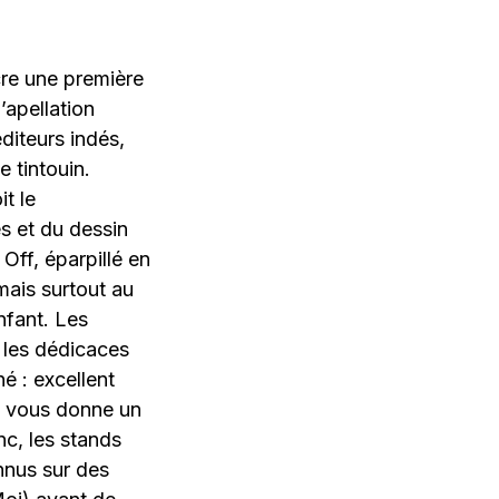
re une première
apellation
diteurs indés,
e tintouin.
t le
 et du dessin
 Off, éparpillé en
mais surtout au
nfant. Les
 les dédicaces
é : excellent
e vous donne un
nc, les stands
nnus sur des