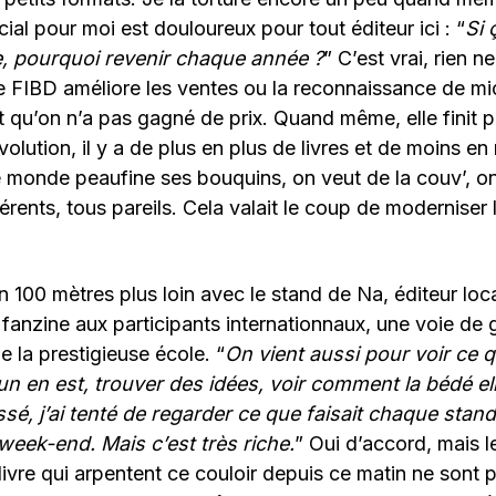
ial pour moi est douloureux pour tout éditeur ici : “
Si 
ue, pourquoi revenir chaque année ?
” C’est vrai, rien n
e FIBD améliore les ventes ou la reconnaissance de mi
t qu’on n’a pas gagné de prix. Quand même, elle finit pa
volution, il y a de plus en plus de livres et de moins e
e monde peaufine ses bouquins, on veut de la couv’, on
férents, tous pareils. Cela valait le coup de moderniser 
100 mètres plus loin avec le stand de Na, éditeur loc
 fanzine aux participants internationnaux, une voie de
e la prestigieuse école. “
On vient aussi pour voir ce q
un en est, trouver des idées, voir comment la bédé 
sé, j’ai tenté de regarder ce que faisait chaque stand
week-end. Mais c’est très riche.
” Oui d’accord, mais le
ivre qui arpentent ce couloir depuis ce matin ne sont 