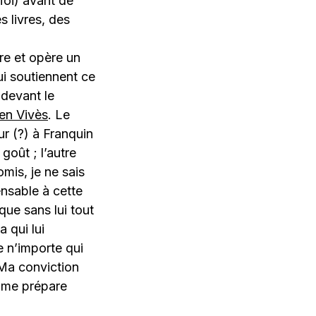
Moi) avant de
es livres, des
tre et opère un
ui soutiennent ce
 devant le
en Vivès
. Le
ur (?) à Franquin
goût ; l’autre
mis, je ne sais
ensable à cette
 que sans lui tout
 qui lui
e n’importe qui
 Ma conviction
je me prépare