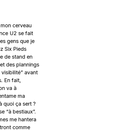
e mon cerveau
nce U2 se fait
les gens que je
z Six Pieds
te de stand en
 et des plannings
isibilité” avant
. En fait,
 on va à
’entame ma
 quoi ça sert ?
se “à bestiaux”.
omes me hantera
aitront comme