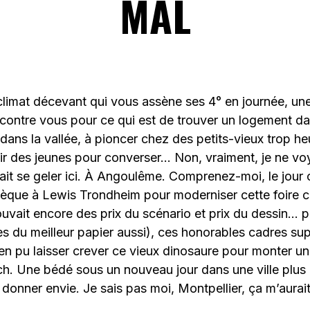
MAL
 climat décevant qui vous assène ses 4° en journée, u
e contre vous pour ce qui est de trouver un logement dan
dans la vallée, à pioncer chez des petits-vieux trop he
oir des jeunes pour converser… Non, vraiment, je ne vo
it se geler ici. À Angoulême. Comprenez-moi, le jour 
hèque à Lewis Trondheim pour moderniser cette foire 
ouvait encore des prix du scénario et prix du dessin… 
s du meilleur papier aussi), ces honorables cadres sup’
ien pu laisser crever ce vieux dinosaure pour monter un
ch. Une bédé sous un nouveau jour dans une ville plus
r donner envie. Je sais pas moi, Montpellier, ça m’aura