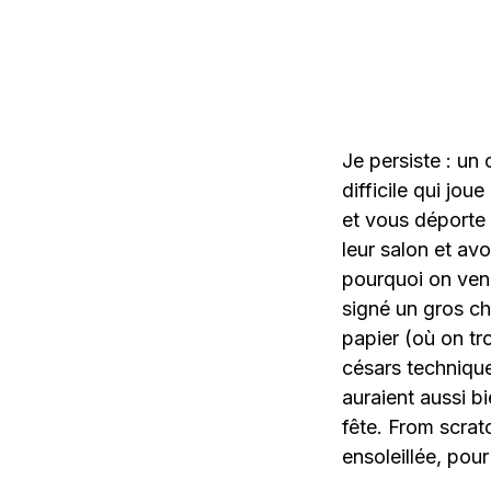
Je persiste : un
difficile qui jou
et vous déporte 
leur salon et av
pourquoi on vena
signé un gros c
papier (où on tr
césars technique
auraient aussi b
fête. From scrat
ensoleillée, pou