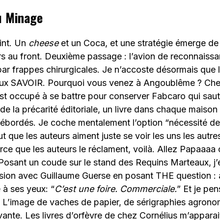
u Minage
oint. Un
cheese
et un Coca, et une stratégie émerge d
rs au front. Deuxième passage : l’avion de reconnaissa
par frappes chirurgicales. Je n’accoste désormais que 
veux SAVOIR. Pourquoi vous venez à Angoublême ? Che
st occupé à se battre pour conserver Fabcaro qui sau
 de la précarité éditoriale, un livre dans chaque maison
bordés. Je coche mentalement l’option “nécessité de v
ut que les auteurs aiment juste se voir les uns les autres
parce que les auteurs le réclament, voilà. Allez Papaaaa
Posant un coude sur le stand des Requins Marteaux, j
sion avec Guillaume Guerse en posant THE question : à
 à ses yeux: “
C’est une foire. Commerciale.
” Et je pen
. L’image de vaches de papier, de sérigraphies agron
ivante. Les livres d’orfèvre de chez Cornélius m’appar