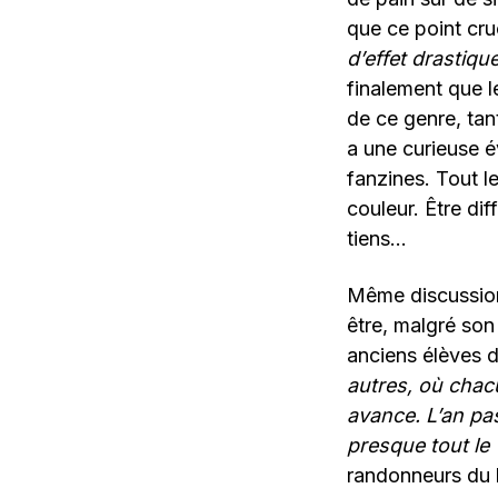
que ce point cruc
d’effet drastiq
finalement que l
de ce genre, tan
a une curieuse é
fanzines. Tout l
couleur. Être dif
tiens…
Même discussion 
être, malgré son
anciens élèves d
autres, où chac
avance. L’an pas
presque tout le 
randonneurs du l