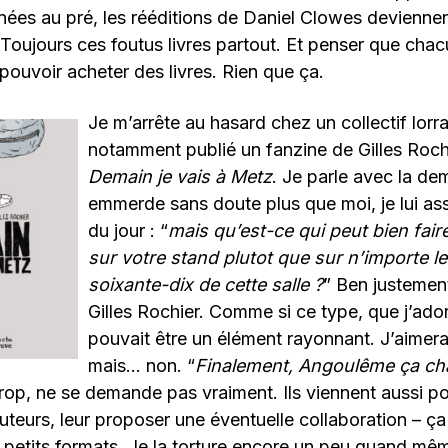
ées au pré, les rééditions de Daniel Clowes deviennen
 Toujours ces foutus livres partout. Et penser que chac
pouvoir acheter des livres. Rien que ça.
Je m’arrête au hasard chez un collectif lorra
notamment publié un fanzine de Gilles Rochie
Demain je vais à Metz
. Je parle avec la dem
emmerde sans doute plus que moi, je lui a
du jour : “
mais qu’est-ce qui peut bien fair
sur votre stand plutot que sur n’importe l
soixante-dix de cette salle ?
” Ben justement
Gilles Rochier. Comme si ce type, que j’ad
pouvait être un élément rayonnant. J’aimerai
mais… non. “
Finalement, Angoulême ça ch
 trop, ne se demande pas vraiment. Ils viennent aussi po
 auteurs, leur proposer une éventuelle collaboration – 
i petits formats. Je la torture encore un peu quand mê