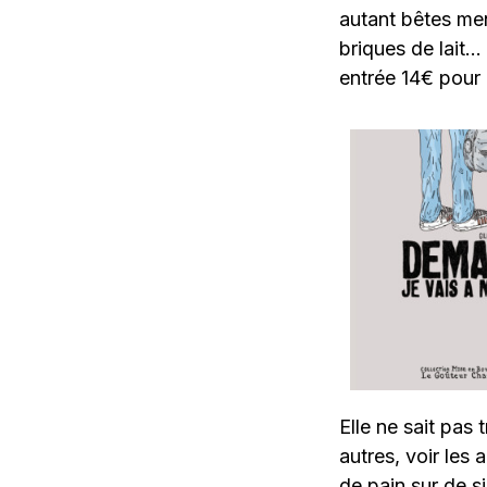
autant bêtes men
briques de lait…
entrée 14€ pour 
Elle ne sait pas
autres, voir les
de pain sur de s