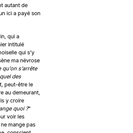
t autant de
un ici a payé son
in, qui a
r intitulé
oiselle qui s’y
ssène ma névrose
e qu’on s’arrête
equel des
, peut-être le
ore au demeurant,
s y croire
ange quoi ?
”
ur voir les
ça ne mange pas
me, conscient