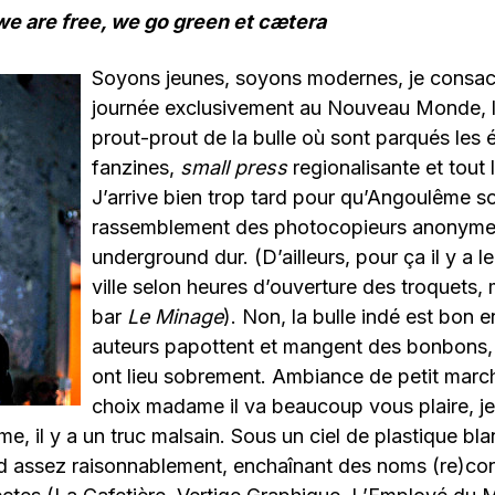
e are free, we go green et cætera
Soyons jeunes, soyons modernes, je consac
journée exclusivement au Nouveau Monde, l’
prout-prout de la bulle où sont parqués les é
fanzines,
small press
regionalisante et tout l
J’arrive bien trop tard pour qu’Angoulême soi
rassemblement des photocopieurs anonymes
underground dur. (D’ailleurs, pour ça il y a le
ville selon heures d’ouverture des troquets, 
bar
Le Minage
). Non, la bulle indé est bon e
auteurs papottent et mangent des bonbons,
ont lieu sobrement. Ambiance de petit march
choix madame il va beaucoup vous plaire, j
, il y a un truc malsain. Sous un ciel de plastique bla
ord assez raisonnablement, enchaînant des noms (re)co