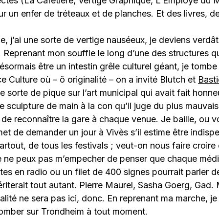
ectes (La Cafetière, Vertige Graphique, L’Employé du 
i sur un enfer de tréteaux et de planches. Et des livres, d
le, j’ai une sorte de vertige nauséeux, je deviens verdâ
e. Reprenant mon souffle le long d’une des structures q
sormais être un intestin grêle culturel géant, je tombe
 Culture où – ô originalité – on a invité Blutch et
Basti
 sorte de pique sur l’art municipal qui avait fait honne
e sculpture de main à la con qu’il juge du plus mauvais 
 de reconnaître la gare à chaque venue. Je baille, ou vo
et de demander un jour à Vivès s’il estime être indisp
 partout, de tous les festivals ; veut-on nous faire croire
 Je ne peux pas m’empecher de penser que chaque média
es en radio ou un filet de 400 signes pourrait parler d
mériterait tout autant. Pierre Maurel, Sasha Goerg, Gad.
ginalité ne sera pas ici, donc. En reprenant ma marche, 
omber sur Trondheim à tout moment.