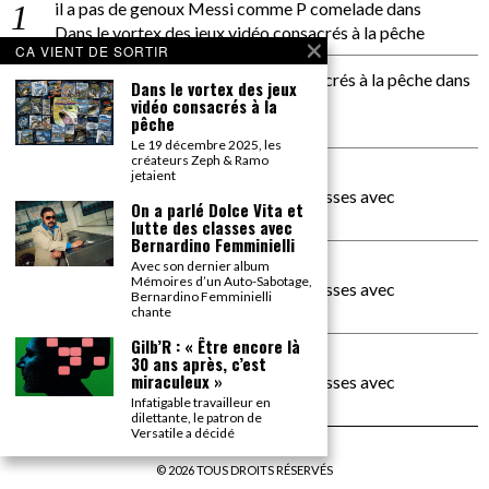
il a pas de genoux Messi comme P comelade
dans
Dans le vortex des jeux vidéo consacrés à la pêche
CA VIENT DE SORTIR
Dans le vortex des jeux vidéos consacrés à la pêche
dans
Dans le vortex des jeux
PACÔME THIELLEMENT
vidéo consacrés à la
pêche
La séance d’Hip Gnose
Le 19 décembre 2025, les
créateurs Zeph & Ramo
La Patrie
dans
jetaient
On a parlé Dolce Vita et lutte des classes avec
On a parlé Dolce Vita et
Bernardino Femminielli
lutte des classes avec
Bernardino Femminielli
carte noire negra à l'o tiede
dans
Avec son dernier album
Mémoires d’un Auto-Sabotage,
On a parlé Dolce Vita et lutte des classes avec
Bernardino Femminielli
Bernardino Femminielli
chante
Gilb’R : « Être encore là
moise et son mascaré
dans
30 ans après, c’est
miraculeux »
On a parlé Dolce Vita et lutte des classes avec
Bernardino Femminielli
Infatigable travailleur en
dilettante, le patron de
Versatile a décidé
©
2026
TOUS DROITS RÉSERVÉS