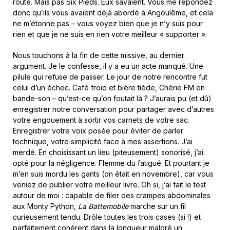
route. Mais pas Six Pieds. Eux savaient. Vous me répondez
donc qu’ils vous avaient déjà abordé à Angoulême, et cela
ne m’étonne pas – vous voyez bien que je n’y suis pour
rien et que je ne suis en rien votre meilleur « supporter ».
Nous touchons à la fin de cette missive, au dernier
argument. Je le confesse, il y a eu un acte manqué. Une
pilule qui refuse de passer. Le jour de notre rencontre fut
celui d’un échec. Café froid et bière tiède, Chérie FM en
bande-son – qu’est-ce qu’on foutait là ? J’aurais pu (et dû)
enregistrer notre conversation pour partager avec d’autres
votre engouement à sortir vos carnets de votre sac.
Enregistrer votre voix posée pour éviter de parler
technique, votre simplicité face à mes assertions. J’ai
merdé. En choisissant un lieu (piteusement) sonorisé, j’ai
opté pour la négligence. Flemme du fatigué. Et pourtant je
m’en suis mordu les gants (on était en novembre), car vous
veniez de publier votre meilleur livre. Oh si, j’ai fait le test
autour de moi : capable de filer des crampes abdominales
aux Monty Python,
La Battemobile
marche sur un fil
curieusement tendu. Drôle toutes les trois cases (si !) et
parfaitement cohérent dans la longueur malgré un