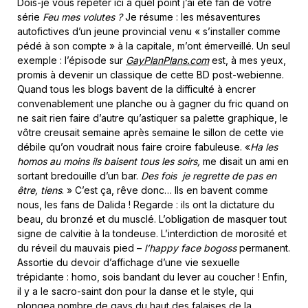
Dois-je vous répéter ici à quel point j’ai été fan de votre
série
Feu mes volutes
?
Je résume : les mésaventures
autofictives d’un jeune provincial venu « s’installer comme
pédé à son compte » à la capitale, m’ont émerveillé. Un seul
exemple : l’épisode sur
GayPlanPlans.com
est, à mes yeux,
promis à devenir un classique de cette BD post-webienne.
Quand tous les blogs bavent de la difficulté à encrer
convenablement une planche ou à gagner du fric quand on
ne sait rien faire d’autre qu’astiquer sa palette graphique, le
vôtre creusait semaine après semaine le sillon de cette vie
débile qu’on voudrait nous faire croire fabuleuse. «
Ha les
homos au moins ils baisent tous les soirs,
me disait un ami en
sortant bredouille d’un bar.
Des fois je regrette de pas en
être, tiens
. » C’est ça, rêve donc… Ils en bavent comme
nous, les fans de Dalida ! Regarde : ils ont la dictature du
beau, du bronzé et du musclé. L’obligation de masquer tout
signe de calvitie à la tondeuse. L’interdiction de morosité et
du réveil du mauvais pied –
l’happy face bogoss
permanent.
Assortie du devoir d’affichage d’une vie sexuelle
trépidante : homo, sois bandant du lever au coucher ! Enfin,
il y a le sacro-saint don pour la danse et le style, qui
plongea nombre de gays du haut des falaises de la