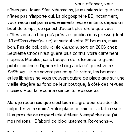
vous offenser, vous
n’êtes pas Joann Sfar. Néanmoins, je maintiens ici que vous
n’êtes pas n’importe qui. La blogosphère BD, notamment,
vous reconnaît parmi ses éminents représentants depuis un
bout de temps, ce qui est d’autant plus drôle que vous
n’êtes venu au blog qu’après vos publications presse (dont
er
30 millions d’amis
– sic) et surtout votre 1
bouquin, mais
bon. Pas de bol, celui-ci (le
Génome,
sorti en 2008 chez
Septième Choc) n’est guère plus connu, voire carrément
méprisé. Moralité, sans bouquin de référence le grand
public continue d’ignorer le blog acclamé qu’est votre
Politburo
– ils ne savent pas ce qu’ils ratent, les bougres –
et les libraires ne vous trouvent guère de place que sur une
vieille étagère au fond de leur boutique, à côté des revues
moisies. Pour la reconnaissance, tu repasseras…
Alors je reconnais que c’est bien maigre pour décider de
colporter votre nom à votre place comme je l’ai fait ce soir-
là auprès de ce respectable éditeur. N’empêche que j’ai
mes raisons… D’abord ce blog justement. Revenons-y.