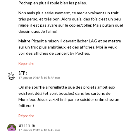
Pochep en plus il roule bien les pelles.
Non mais plus sérieusement, ce mec a vraiment un trait
très perso, et très bon. Alors ouais, des fois c’est un peu
rigide, il est pas avare sur le copier/coller. Mais putain quel
dessin quoi. Je l’aime!
Maître Picault a raison, il devrait lâcher LAG et se mettre
sur un truc plus ambitieux, et des affiches. Moi je veux
voir des affiches de concert by Pochep.
Répondre
STPo
17 janvier 2012 à 10 h 32 min
dit :
On me souffle à l’oreillette que des projets ambitieux
existent déjà (et sont bouclés) dans les cartons de
Monsieur. Jésus va-t-il finir par se suicider enfin chez un
éditeur ?
Répondre
Wandrille
17 janvier 2012 à 10 h 45 min
dit :