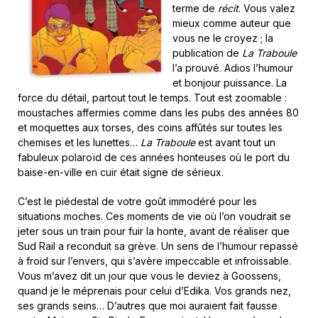
terme de
récit
. Vous valez
mieux comme auteur que
vous ne le croyez ; la
publication de
La Traboule
l’a prouvé. Adios l’humour
et bonjour puissance. La
force du détail, partout tout le temps. Tout est zoomable :
moustaches affermies comme dans les pubs des années 80
et moquettes aux torses, des coins affûtés sur toutes les
chemises et les lunettes…
La Traboule
est avant tout un
fabuleux polaroïd de ces années honteuses où le port du
baise-en-ville en cuir était signe de sérieux.
C’est le piédestal de votre goût immodéré pour les
situations moches. Ces moments de vie où l’on voudrait se
jeter sous un train pour fuir la honte, avant de réaliser que
Sud Rail a reconduit sa grève. Un sens de l’humour repassé
à froid sur l’envers, qui s’avère impeccable et infroissable.
Vous m’avez dit un jour que vous le deviez à Goossens,
quand je le méprenais pour celui d’Edika. Vos grands nez,
ses grands seins… D’autres que moi auraient fait fausse