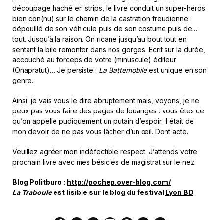
découpage haché en strips, le livre conduit un super-héros
bien con(nu) sur le chemin de la castration freudienne :
dépouillé de son véhicule puis de son costume puis de…
tout. Jusqu’à la raison. On ricane jusqu’au bout tout en
sentant la bile remonter dans nos gorges. Ecrit sur la durée,
accouché au forceps de votre (minuscule) éditeur
(Onapratut)… Je persiste :
La Battemobile
est unique en son
genre.
Ainsi, je vais vous le dire abruptement mais, voyons, je ne
peux pas vous faire des pages de louanges : vous êtes ce
qu’on appelle pudiquement un putain d’espoir. Il était de
mon devoir de ne pas vous lâcher d’un œil. Dont acte.
Veuillez agréer mon indéfectible respect. J’attends votre
prochain livre avec mes bésicles de magistrat sur le nez.
Blog Politburo :
http://pochep.over-blog.com/
La Traboule
est lisible sur le blog du festival
Lyon BD