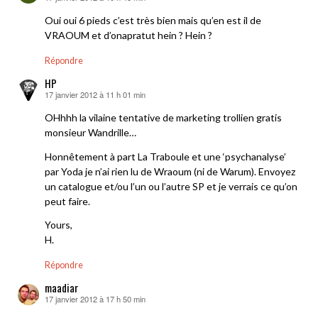
Oui oui 6 pieds c’est très bien mais qu’en est il de
VRAOUM et d’onapratut hein ? Hein ?
Répondre
HP
17 janvier 2012 à 11 h 01 min
dit :
OHhhh la vilaine tentative de marketing trollien gratis
monsieur Wandrille…
Honnêtement à part La Traboule et une ‘psychanalyse’
par Yoda je n’ai rien lu de Wraoum (ni de Warum). Envoyez
un catalogue et/ou l’un ou l’autre SP et je verrais ce qu’on
peut faire.
Yours,
H.
Répondre
maadiar
17 janvier 2012 à 17 h 50 min
dit :