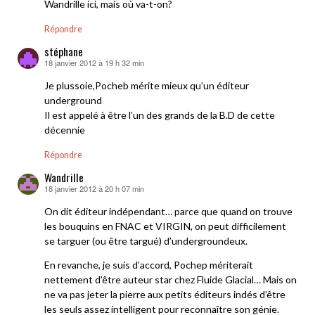
Wandrille ici, mais où va-t-on?
Répondre
stéphane
18 janvier 2012 à 19 h 32 min
dit :
Je plussoie,Pocheb mérite mieux qu’un éditeur
underground
Il est appelé à être l’un des grands de la B.D de cette
décennie
Répondre
Wandrille
18 janvier 2012 à 20 h 07 min
dit :
On dit éditeur indépendant… parce que quand on trouve
les bouquins en FNAC et VIRGIN, on peut difficilement
se targuer (ou être targué) d’undergroundeux.
En revanche, je suis d’accord, Pochep mériterait
nettement d’être auteur star chez Fluide Glacial… Mais on
ne va pas jeter la pierre aux petits éditeurs indés d’être
les seuls assez intelligent pour reconnaître son génie.