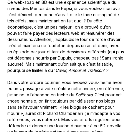
Ce web-soap en BD est une expérience scientifique du
niveau des Mentos dans le Pepsi, si vous voulez mon avis ;
c’est dément, personne n’aurait osé le faire ni imaginé de
tels effets, mais maintenant on fait quoi ? Du côté
économique, c’est un pas majeur : on a prouvé qu’on
pouvait faire payer des lecteurs web et rémunérer des
dessinateurs. Attention, j’applaudis le tour de force d’avoir
créé et maintenu ce feuilleton depuis un an et demi, avec
un épisode par jour et tant de dessineux différents (qui plus
est désormais nourris par Dupuis, chapeau bas ! Sans ironie
aucune). Mais maintenant qu’on sait que c’est faisable,
pourquoi se limiter à du ‘
Cœur, Amour et Trahison’
?
Dans votre propre courrier, vous avouez vous-même avoir
eu un « passage à vide créatif » cette année, en référence,
j’imagine, à l’abandon en friche du
Politburo
. C’est pourtant
chose normale, on finit toujours par délaisser nos blogs
sans se l’avouer vraiment ; « les blogs se cachent pour
mourir », aurait dit Richard Chamberlain (je m’adapte à vos
références, vous noterez). Mais vos efforts réguliers pour
défendre et donner une touche d’humour à ce BD-novella
via le mag de la série ont tout, à mes yeux, d’une