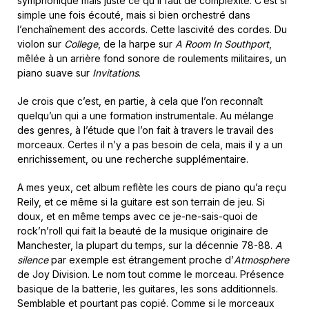
symphonique mais juste ce qu’il faut de complexité. C’est si
simple une fois écouté, mais si bien orchestré dans
l’enchaînement des accords. Cette lascivité des cordes. Du
violon sur
College
, de la harpe sur
A Room In Southport
,
mêlée à un arrière fond sonore de roulements militaires, un
piano suave sur
Invitations
.
Je crois que c’est, en partie, à cela que l’on reconnaît
quelqu’un qui a une formation instrumentale. Au mélange
des genres, à l’étude que l’on fait à travers le travail des
morceaux. Certes il n’y a pas besoin de cela, mais il y a un
enrichissement, ou une recherche supplémentaire.
A mes yeux, cet album reflète les cours de piano qu’a reçu
Reily, et ce même si la guitare est son terrain de jeu. Si
doux, et en même temps avec ce je-ne-sais-quoi de
rock’n’roll qui fait la beauté de la musique originaire de
Manchester, la plupart du temps, sur la décennie 78-88.
A
silence
par exemple est étrangement proche d’
Atmosphere
de Joy Division. Le nom tout comme le morceau. Présence
basique de la batterie, les guitares, les sons additionnels.
Semblable et pourtant pas copié. Comme si le morceaux