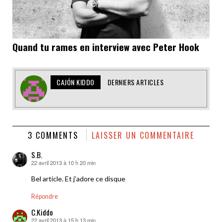
Quand tu rames en interview avec Peter Hook
CAJÓN KIDDO
DERNIERS ARTICLES
3 COMMENTS
LAISSER UN COMMENTAIRE
S.B.
22 avril 2013 à 10 h 20 min
dit :
Bel article. Et j’adore ce disque
Répondre
C.Kiddo
22 avril 2013 à 15 h 13 min
dit :