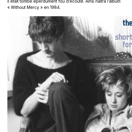
il était tombé éperdument fou d’écoute. Ainsi naitra l’album
« Without Mercy » en 1984.