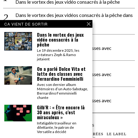
Dans le vortex des jeux vidéo consacrés à la pêche
Dans le vortex des jeux vidéos consacrés à la pêche
dans
PACÔME THIELLEMENT
CA VIENT DE SORTIR
La séance d’Hip Gnose
Dans le vortex des jeux
vidéo consacrés à la
La Patrie
dans
pêche
On a parlé Dolce Vita et lutte des classes avec
Le 19 décembre 2025, les
Bernardino Femminielli
créateurs Zeph & Ramo
jetaient
carte noire negra à l'o tiede
dans
On a parlé Dolce Vita et
lutte des classes avec
On a parlé Dolce Vita et lutte des classes avec
Bernardino Femminielli
Bernardino Femminielli
Avec son dernier album
Mémoires d’un Auto-Sabotage,
moise et son mascaré
dans
Bernardino Femminielli
chante
On a parlé Dolce Vita et lutte des classes avec
Bernardino Femminielli
Gilb’R : « Être encore là
30 ans après, c’est
miraculeux »
Infatigable travailleur en
©
2026
TOUS DROITS RÉSERVÉS
dilettante, le patron de
Versatile a décidé
LES ARTICLES
LE MAGAZINE
LES SOIRÉES
LE LABEL