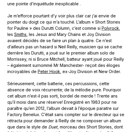
une pointe d’inquiétude inexplicable .
Je m’efforce pourtant d’y voir plus clair car j’ai envie de
pointer du doigt ce qui m’a touché. L’album « Short Stories
for Pauline » des Durutti Column, c’est comme si
Polyrock
,
les
Smiths
, les Jesus and Mary Chains et Joy Division
avaient décidés de se faire un plan à quatre. Ce n’est
d’ailleurs pas un hasard si Neil Reilly, musicien qui se cache
derrière les Durutti, a joué sur le premier album solo de
Morrissey, ni si Bruce Mitchell, batteur ayant joué pour Reilly
– également surnommé Mr Manchester- reçoit des éloges
incroyables de
Peter Hook
, ex-Joy Division et New Order.
Sérieusement, cette batterie, ces percussions, cette
absence de voix récurrente; de la mélodie pure. Pourquoi
cet album n’est-il pas sorti, bordel de merde ! Trente ans
qu’il moisi dans une réserve! Enregistré en 1983 pour ne
paraître qu’en 2012, l’album devait à l’époque paraitre sur
Factory Benelux. C’était sans compter sur le directeur qui se
rétracta pour demander à Reilly de ne composer un album
que dans le style de
Duet
, morceau des Short Stories, dont