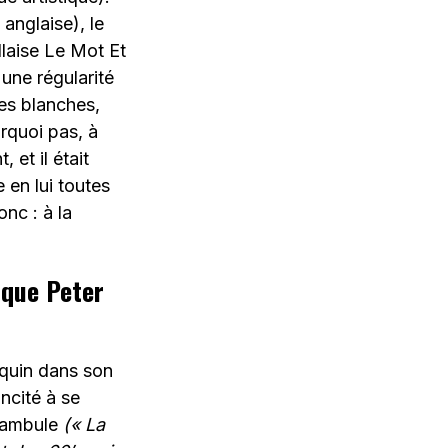
anglaise), le
llaise Le Mot Et
 une régularité
es blanches,
urquoi pas, à
 et il était
 en lui toutes
nc : à la
 que Peter
ouquin dans son
ncité à se
réambule
(«
La