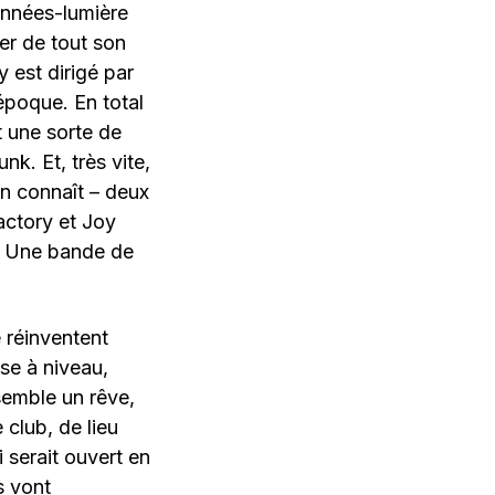
 années-lumière
mer de tout son
y est dirigé par
époque. En total
 une sorte de
nk. Et, très vite,
on connaît – deux
actory et Joy
 ? Une bande de
e réinventent
se à niveau,
semble un rêve,
 club, de lieu
 serait ouvert en
s vont