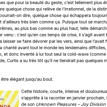
es que pour la beauté du geste, c’est tellement plus élé
e quelque chose qui relève de l’irrationnel, de la disti
ourrait-on dire, quelque chose qui échappera toujour
t d’ailleurs très bien comme ça. Puisque tout se marc
trêmes, au plus bas comme au plus haut, telle démarche
r venu : c’est qu’en ces temps de crise, il s’agit avant
 laisser se faire dévorer par les vers, ainsi que l’avait fa
 a chanté avant tout le monde les lendemains difficiles,
 et donc inventé à lui tout seul la cold-wave (comme 
cide, Curtis a su très tôt qu’il ne tiendrait pas quelques
 être élégant jusqu’au bout.
Cette histoire, courte, intense et douloure
s’apprête à la raconter en janvier prochain, 
de son
Unknown Pleasures – Joy Division v