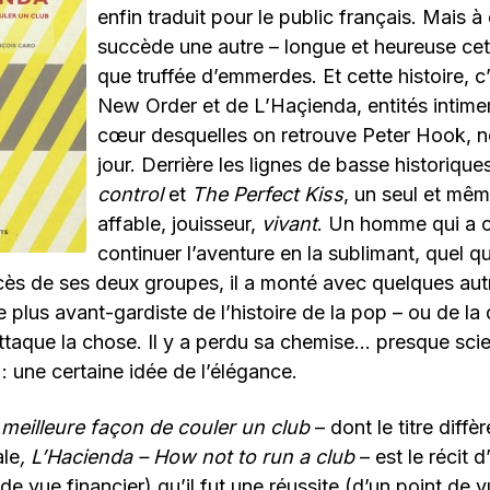
enfin traduit pour le public français. Mais à 
succède une autre – longue et heureuse cett
que truffée d’emmerdes. Et cette histoire, c’
New Order et de L’Haçienda, entités intime
cœur desquelles on retrouve Peter Hook, no
jour. Derrière les lignes de basse historiqu
control
et
The Perfect Kiss
, un seul et m
affable, jouisseur,
vivant
. Un homme qui a c
continuer l’aventure en la sublimant, quel qu’
cès de ses deux groupes, il a monté avec quelques autr
 plus avant-gardiste de l’histoire de la pop – ou de la
attaque la chose. Il y a perdu sa chemise… presque sci
 : une certaine idée de l’élégance.
 meilleure façon de couler un club
– dont le titre diff
ale
, L’Hacienda – How not to run a club
– est le récit 
 de vue financier) qu’il fut une réussite (d’un point de v