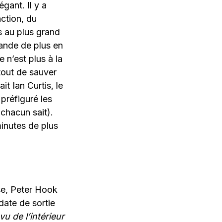
gant. Il y a
nction, du
s au plus grand
hande de plus en
 n’est plus à la
 tout de sauver
it Ian Curtis, le
 préfiguré les
chacun sait).
 minutes de plus
use, Peter Hook
date de sortie
u de l’intérieur