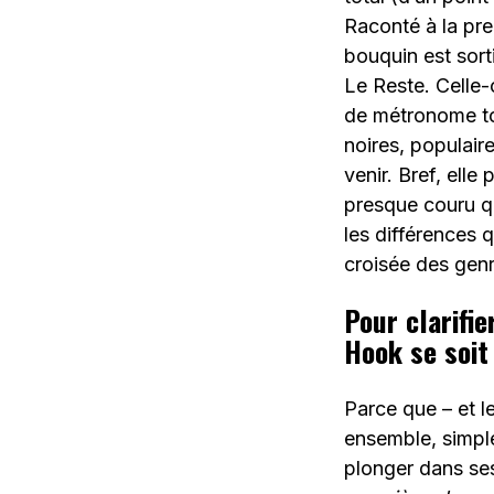
Raconté à la pre
bouquin est sorti
Le Reste. Celle-
de métronome to
noires, populair
venir. Bref, elle
presque couru qu’
les différences q
croisée des genr
Pour clarifi
Hook se soit 
Parce que – et le
ensemble, simple
plonger dans ses