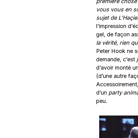
première chose qu
vous vous en so
sujet de L’Haçi
l’impression d’é
gel, de façon as
la vérité, rien qu
Peter Hook ne so
demande, c’est
d’avoir monté un
(d’une autre faç
Accessoirement, 
d’un
party anima
peu.