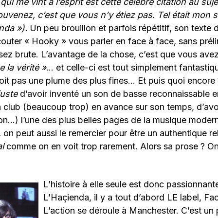
i me vint à l’esprit est cette célèbre citation au sujet
uvenez, c’est que vous n’y étiez pas. Tel était mon 
enda
»).
Un peu brouillon et parfois répétitif, son texte
couter « Hooky » vous parler en face à face, sans préli
sez brute. L’avantage de la chose, c’est que vous avez
e la vérité »
… et celle-ci est tout simplement fantastiq
it pas une plume des plus fines… Et puis quoi encore 
juste
d’avoir inventé un son de basse reconnaissable en
 club (beaucoup trop) en avance sur son temps, d’avoir
on…) l’une des plus belles pages de la musique moder
on peut aussi le remercier pour être un authentique re
l
comme on en voit trop rarement. Alors sa prose ? O
L’histoire à elle seule est donc passionnante
L’Haçienda, il y a tout d’abord LE label, Fa
L’action se déroule à Manchester. C’est un 