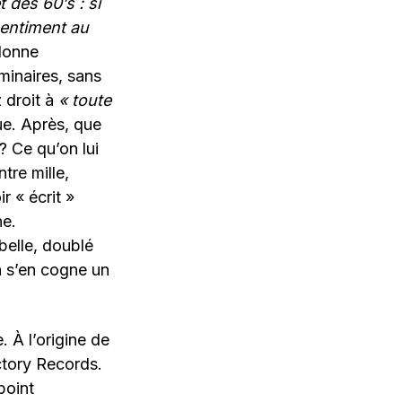
 des 60’s : si
sentiment au
 donne
minaires, sans
 droit à
« toute
ue. Après, que
? Ce qu’on lui
tre mille,
 « écrit »
ne.
belle, doublé
n s’en cogne un
. À l’origine de
ctory Records.
point