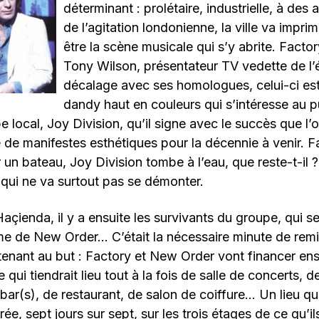
déterminant : prolétaire, industrielle, à des
de l’agitation londonienne, la ville va impri
être la scène musicale qui s’y abrite. Factor
Tony Wilson, présentateur TV vedette de l’
décalage avec ses homologues, celui-ci est
dandy haut en couleurs qui s’intéresse au pu
e local, Joy Division, qu’il signe avec le succès que l’
de manifestes esthétiques pour la décennie à venir. F
r un bateau, Joy Division tombe à l’eau, que reste-t-il
qui ne va surtout pas se démonter.
Haçienda, il y a ensuite les survivants du groupe, qui s
me de New Order… C’était la nécessaire minute de remi
enant au but : Factory et New Order vont financer en
 qui tiendrait lieu tout à la fois de salle de concerts, de
bar(s), de restaurant, de salon de coiffure… Un lieu qui
rée, sept jours sur sept, sur les trois étages de ce qu’il