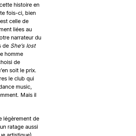
cette histoire en
e fois-ci, bien
est celle de
ment liées au
tre narrateur du
es de
She’s lost
ême homme
hoisi de
en soit le prix.
es le club qui
 dance music,
emment. Mais il
ère légèrement de
d’un ratage aussi
ue artistique).