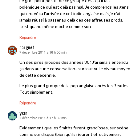
Le gros point positif de ce groupe c’est qu’il fait
polémique ce qui est déjà pas mal. Je comprends les gens
qui ont vécu l’arrivée de cet indie anglaise mais je n’ai
jamais réussi à passer au delà des ces affreuses prods,
c’est quand même moche comme son
Répondre
narguet
7 décembre 2011 à 16 h 00 min
dit :
Un des pires groupes des années 80? J’ai jamais entendu
ça dans aucune conversation…surtout vu le niveau moyen
de cette décennie.
Le plus grand groupe de la pop anglaise après les Beatles.
Tout simplement.
Répondre
yvan
7 décembre 2011 à 17 h 32 min
dit :
Evidemment que les Smiths furent grandioses, sur scène
comme sur disque (bien qu’ils n’eurent effectivement