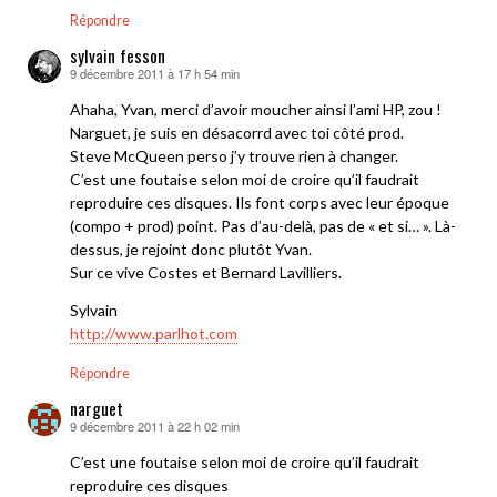
Répondre
sylvain fesson
9 décembre 2011 à 17 h 54 min
dit :
Ahaha, Yvan, merci d’avoir moucher ainsi l’ami HP, zou !
Narguet, je suis en désacorrd avec toi côté prod.
Steve McQueen perso j’y trouve rien à changer.
C’est une foutaise selon moi de croire qu’il faudrait
reproduire ces disques. Ils font corps avec leur époque
(compo + prod) point. Pas d’au-delà, pas de « et si… ». Là-
dessus, je rejoint donc plutôt Yvan.
Sur ce vive Costes et Bernard Lavilliers.
Sylvain
http://www.parlhot.com
Répondre
narguet
9 décembre 2011 à 22 h 02 min
dit :
C’est une foutaise selon moi de croire qu’il faudrait
reproduire ces disques