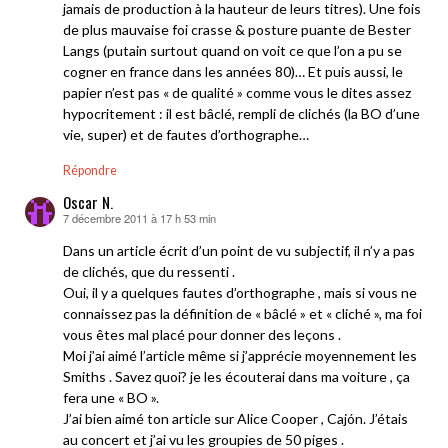
jamais de production à la hauteur de leurs titres). Une fois
de plus mauvaise foi crasse & posture puante de Bester
Langs (putain surtout quand on voit ce que l’on a pu se
cogner en france dans les années 80)… Et puis aussi, le
papier n’est pas « de qualité » comme vous le dites assez
hypocritement : il est bâclé, rempli de clichés (la BO d’une
vie, super) et de fautes d’orthographe…
Répondre
Oscar N.
7 décembre 2011 à 17 h 53 min
dit :
Dans un article écrit d’un point de vu subjectif, il n’y a pas
de clichés, que du ressenti .
Oui, il y a quelques fautes d’orthographe , mais si vous ne
connaissez pas la définition de « bâclé » et « cliché », ma foi
vous êtes mal placé pour donner des leçons .
Moi j’ai aimé l’article même si j’apprécie moyennement les
Smiths . Savez quoi? je les écouterai dans ma voiture , ça
fera une « BO ».
J’ai bien aimé ton article sur Alice Cooper , Cajón. J’étais
au concert et j’ai vu les groupies de 50 piges .