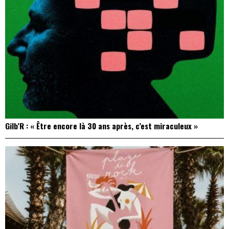
Gilb’R : « Être encore là 30 ans après, c’est miraculeux »