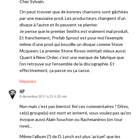
Cher Sylvain,
On peut trouver que de bonnes chansons sont gâchées
par une mauvaise prod. Les producteurs changent d’un
disque à l’autre et ils peuvent se planter.
Je pense que le premier Smiths est vraiment mal produit.
Et franchement, Prefab Sprout est pour moi l’exemple
même d’une prod qui bousille un disque comme Steve
Mcqueen. Le premier Stone Roses méritait mieux aussi.
Quant à New Order, c’est une marque de fabrique que
l’on retrouve sur l’ensemble de la discographie. Et
effectivement, ça passe ou ça casse.
Répondre
HP
8 décembre 2011 à 21 h 20 min
dit :
Non mais c’est pas bientot fini ces commentaires ? Dites,
ce(s) groupe(s) est mort et enterré, vous voulez pas qu’on
évoque aussi Alain Souchon ou Rachmaninov (on tour
now)…
Même l’album (?) de D. Lynch est plus ‘actuel’ que les