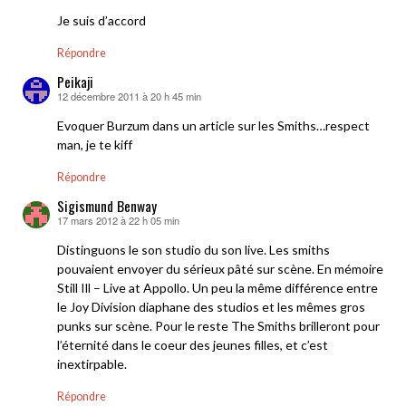
Je suis d’accord
Répondre
Peikaji
12 décembre 2011 à 20 h 45 min
dit :
Evoquer Burzum dans un article sur les Smiths…respect
man, je te kiff
Répondre
Sigismund Benway
17 mars 2012 à 22 h 05 min
dit :
Distinguons le son studio du son live. Les smiths
pouvaient envoyer du sérieux pâté sur scène. En mémoire
Still Ill – Live at Appollo. Un peu la même différence entre
le Joy Division diaphane des studios et les mêmes gros
punks sur scène. Pour le reste The Smiths brilleront pour
l’éternité dans le coeur des jeunes filles, et c’est
inextirpable.
Répondre