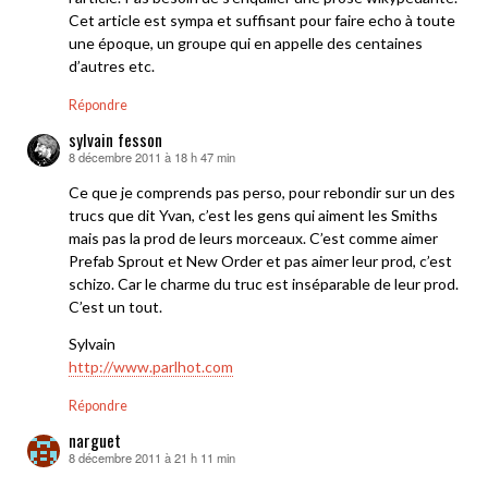
Cet article est sympa et suffisant pour faire echo à toute
une époque, un groupe qui en appelle des centaines
d’autres etc.
Répondre
sylvain fesson
8 décembre 2011 à 18 h 47 min
dit :
Ce que je comprends pas perso, pour rebondir sur un des
trucs que dit Yvan, c’est les gens qui aiment les Smiths
mais pas la prod de leurs morceaux. C’est comme aimer
Prefab Sprout et New Order et pas aimer leur prod, c’est
schizo. Car le charme du truc est inséparable de leur prod.
C’est un tout.
Sylvain
http://www.parlhot.com
Répondre
narguet
8 décembre 2011 à 21 h 11 min
dit :