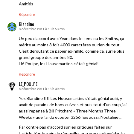
Amitiés
Répondre
Blandine
8 décembre 2011 à 10 h 53 min
dit :
Un peu d’accord avec Yvan dans le sens ou les Smiths, ça
mérite au moins 3 fois 4000 caractères ou rien du tout.
C’est déroutant ce papier ex-nihilo, comme ça, sur le plus
grand groupe des années 80.
Hé Poulpe, les Housemartins c’était génial!
Répondre
LE_POULPE
8 décembre 2011 à 13 h 39 min
dit :
Yes Blandine !!!! Les Housemartins s’était génial ouiiii, y
avait de putains de bons cuivres et puis tout d’un coup j’ai
aussi repensé à Bill Pritchard « Three Months Three
Weeks » que j’ai du écouter 3256 fois aussi. Nostalgie …
Par contre pas d’accord sur les critiques faites sur
l’article. Pas besoin de s’enquiller une prose wikypédante.