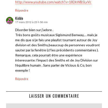
http://www.youtube.com/watch?v=18DkWB5LvVc
Répondre
Kiddo
17 mars 2012 à 23 h 56 min
dit :
Disorder bien sur j’adore .
Très bons goûts musicaux Sigismund Benway,… mais je
me dis que si je fais une playlist tournant autour de Joy
division et des Smiths,beaucoup de personnes voudront
sauter par la fenêtre (cf les précédents commentaires ).
Remarque, cela pourrait être une expérience
interessante: l’impact des Smiths et de Joy Division sur
l’équilibre humain . Sans parler de Vicious & Co, bon
exemple !
Répondre
LAISSER UN COMMENTAIRE