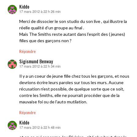
Kiddo
17 mars 2012 à 22 h 26 min
dit :
Merci de dissocier le son studio du son live , qui illustre la
réelle qualité d’un groupe au final .
Mais The Smiths reste autant dans l’esprit des ( jeunes)
filles que des garçons non ?
Répondre
Sigismund Benway
17 mars 2012 à 22 h 34 min
dit :
Il y a un coeur de jeune fille chez tous les garçons, et nous
devrions écrire leurs paroles sur tous les murs. Aucune
récusation n’est possible, de quelque sorte que ce soit,
contre les Smiths, elle ne pourrait procéder que de la
mauvaise foi ou de l’auto mutilation.
Répondre
Kiddo
17 mars 2012 à 22 h 48 min
dit :