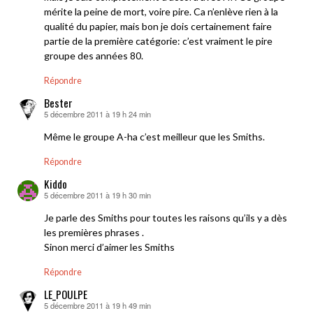
mérite la peine de mort, voire pire. Ca n’enlève rien à la
qualité du papier, mais bon je dois certainement faire
partie de la première catégorie: c’est vraiment le pire
groupe des années 80.
Répondre
Bester
5 décembre 2011 à 19 h 24 min
dit :
Même le groupe A-ha c’est meilleur que les Smiths.
Répondre
Kiddo
5 décembre 2011 à 19 h 30 min
dit :
Je parle des Smiths pour toutes les raisons qu’ils y a dès
les premières phrases .
Sinon merci d’aimer les Smiths
Répondre
LE_POULPE
5 décembre 2011 à 19 h 49 min
dit :