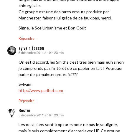
chirurgicale.
Ce groupe est une des rares erreurs produite par
Manchester, faisons lui grâce de ce faux pas, merci.
Signé, le Sce Urbanisme et Bon Goût
Répondre
sylvain fesson
5 décembre 2011 à 19 h 23 min
dit :
On est d’accord, les Smiths c’est très bien mais euh sinon
je comprends pas l’intérêt de ce papier en fait ! Pourquoi
parler de ça maintenant et ici ???
Sylvain
http://www.parlhot.com
Répondre
Bester
5 décembre 2011 à 19 h 23 min
dit :
Les occasions sont trop rares pour ne pas le souligner,
mais je suis complètement d’accord avec HP. Ce groupe