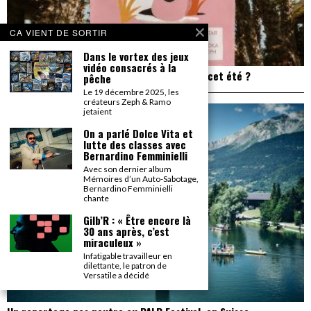
CA VIENT DE SORTIR
Dans le vortex des jeux
vidéo consacrés à la
Plage de Rock : et si on allait à Saint Trop’ cet été ?
pêche
Le 19 décembre 2025, les
créateurs Zeph & Ramo
jetaient
On a parlé Dolce Vita et
lutte des classes avec
Bernardino Femminielli
Avec son dernier album
Mémoires d’un Auto-Sabotage,
Bernardino Femminielli
chante
Gilb’R : « Être encore là
30 ans après, c’est
miraculeux »
Infatigable travailleur en
dilettante, le patron de
Versatile a décidé