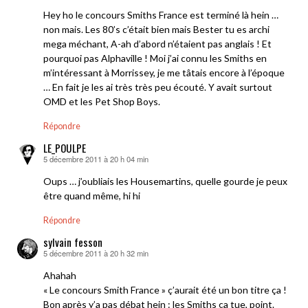
Hey ho le concours Smiths France est terminé là hein …
non mais. Les 80’s c’était bien mais Bester tu es archi
mega méchant, A-ah d’abord n’étaient pas anglais ! Et
pourquoi pas Alphaville ! Moi j’ai connu les Smiths en
m’intéressant à Morrissey, je me tâtais encore à l’époque
… En fait je les ai très très peu écouté. Y avait surtout
OMD et les Pet Shop Boys.
Répondre
LE_POULPE
5 décembre 2011 à 20 h 04 min
dit :
Oups … j’oubliais les Housemartins, quelle gourde je peux
être quand même, hi hi
Répondre
sylvain fesson
5 décembre 2011 à 20 h 32 min
dit :
Ahahah
« Le concours Smith France » ç’aurait été un bon titre ça !
Bon après y’a pas débat hein : les Smiths ça tue, point.