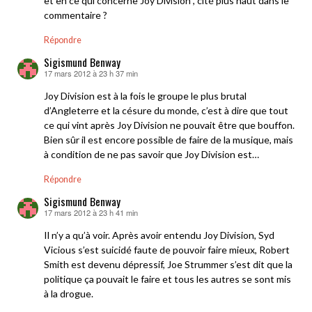
et en ce qui concerne Joy Division , cité plus haut dans le
commentaire ?
Répondre
Sigismund Benway
17 mars 2012 à 23 h 37 min
dit :
Joy Division est à la fois le groupe le plus brutal
d’Angleterre et la césure du monde, c’est à dire que tout
ce qui vint après Joy Division ne pouvait être que bouffon.
Bien sûr il est encore possible de faire de la musique, mais
à condition de ne pas savoir que Joy Division est…
Répondre
Sigismund Benway
17 mars 2012 à 23 h 41 min
dit :
Il n’y a qu’à voir. Après avoir entendu Joy Division, Syd
Vicious s’est suicidé faute de pouvoir faire mieux, Robert
Smith est devenu dépressif, Joe Strummer s’est dit que la
politique ça pouvait le faire et tous les autres se sont mis
à la drogue.