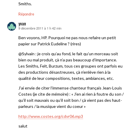
Smiths.
Répondre
yvan
9 décembre 2011 à 1 h 42 min
dit :
Ben voyons, HP. Pourquoi ne pas nous refaire un petit
papier sur Patrick Eudeline ? (rires)
@Sylvain : je crois qu’au fond, le fait qu’un morceau soit
bien ou mal produit, çà n’a pas beaucoup d’importance.
Les Smiths, Felt, Burzum, tous ces groupes ont parfois eu
des productions désastreuses, çà n’enlève rien à la
qualité de leur compositions, textes, ambiances, etc.
J’ai envie de citer l’immense chanteur français Jean-Louis
Costes (je cite de mémoire) : « J’en ai rien à foutre du son /
qu’il soit mauvais ou qu’il soit bon / çà vient pas des haut-
parleurs / la musique vient du coeur »
http://www.costes.org/cdvr06.mp3
salut