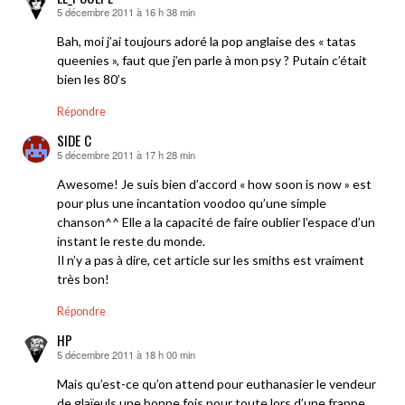
5 décembre 2011 à 16 h 38 min
dit :
Bah, moi j’ai toujours adoré la pop anglaise des « tatas
queenies », faut que j’en parle à mon psy ? Putain c’était
bien les 80’s
Répondre
SIDE C
5 décembre 2011 à 17 h 28 min
dit :
Awesome! Je suis bien d’accord « how soon is now » est
pour plus une incantation voodoo qu’une simple
chanson^^ Elle a la capacité de faire oublier l’espace d’un
instant le reste du monde.
Il n’y a pas à dire, cet article sur les smiths est vraiment
très bon!
Répondre
HP
5 décembre 2011 à 18 h 00 min
dit :
Mais qu’est-ce qu’on attend pour euthanasier le vendeur
de glaïeuls une bonne fois pour toute lors d’une frappe