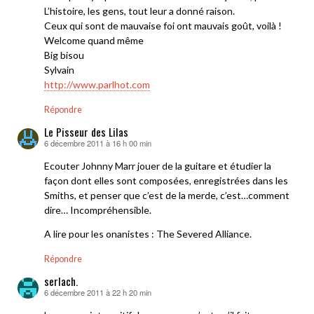
L’histoire, les gens, tout leur a donné raison.
Ceux qui sont de mauvaise foi ont mauvais goût, voilà !
Welcome quand même
Big bisou
Sylvain
http://www.parlhot.com
Répondre
Le Pisseur des Lilas
6 décembre 2011 à 16 h 00 min
dit :
Ecouter Johnny Marr jouer de la guitare et étudier la
façon dont elles sont composées, enregistrées dans les
Smiths, et penser que c’est de la merde, c’est…comment
dire… Incompréhensible.
A lire pour les onanistes : The Severed Alliance.
Répondre
serlach.
6 décembre 2011 à 22 h 20 min
dit :