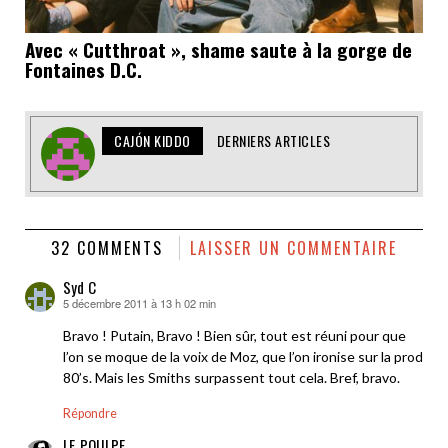
Avec « Cutthroat », shame saute à la gorge de
Fontaines D.C.
CAJÓN KIDDO
DERNIERS ARTICLES
32 COMMENTS
LAISSER UN COMMENTAIRE
Syd C
5 décembre 2011 à 13 h 02 min
dit :
Bravo ! Putain, Bravo ! Bien sûr, tout est réuni pour que
l’on se moque de la voix de Moz, que l’on ironise sur la prod
80’s. Mais les Smiths surpassent tout cela. Bref, bravo.
Répondre
LE_POULPE