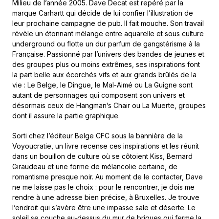
Milieu de l’année 2005. Dave Decat est repéré par la
marque Carhartt qui décide de lui confier l’illustration de
leur prochaine campagne de pub. Il fait mouche. Son travail
révèle un étonnant mélange entre aquarelle et sous culture
underground ou flotte un dur parfum de gangstérisme à la
Française. Passionné par l’univers des bandes de jeunes et
des groupes plus ou moins extrêmes, ses inspirations font
la part belle aux écorchés vifs et aux grands brûlés de la
vie : Le Belge, le Dingue, le Mal-Aimé ou La Guigne sont
autant de personnages qui composent son univers et
désormais ceux de Hangman’s Chair ou La Muerte, groupes
dont il assure la partie graphique.
Sorti chez l’éditeur Belge CFC sous la bannière de la
Voyoucratie, un livre recense ces inspirations et les réunit
dans un bouillon de culture où se côtoient Kiss, Bernard
Giraudeau et une forme de mélancolie certaine, de
romantisme presque noir. Au moment de le contacter, Dave
ne me laisse pas le choix : pour le rencontrer, je dois me
rendre à une adresse bien précise, à Bruxelles. Je trouve
l’endroit qui s’avère être une impasse sale et déserte. Le
soleil se couche au-dessus du mur de briques qui ferme la