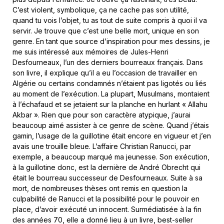
C’est violent, symbolique, ça ne cache pas son utilité,
quand tu vois l’objet, tu as tout de suite compris à quoi il va
servir. Je trouve que c’est une belle mort, unique en son
genre. En tant que source d’inspiration pour mes dessins, je
me suis intéressé aux mémoires de Jules-Henri
Desfourneaux, l’un des derniers bourreaux français. Dans
son livre, il explique qu’il a eu l’occasion de travailler en
Algérie ou certains condamnés n’étaient pas ligotés ou liés
au moment de l’exécution. La plupart, Musulmans, montaient
à l’échafaud et se jetaient sur la planche en hurlant « Allahu
Akbar ». Rien que pour son caractère atypique, j’aurai
beaucoup aimé assister à ce genre de scène. Quand j’étais
gamin, l’usage de la guillotine était encore en vigueur et j’en
avais une trouille bleue. L’affaire Christian Ranucci, par
exemple, a beaucoup marqué ma jeunesse. Son exécution,
à la guillotine donc, est la dernière de André Obrecht qui
était le bourreau successeur de Desfourneaux. Suite à sa
mort, de nombreuses thèses ont remis en question la
culpabilité de Ranucci et la possibilité pour le pouvoir en
place, d’avoir exécuté un innocent. Surmédiatisée à la fin
des années 70, elle a donné lieu à un livre, best-seller