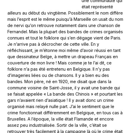
une communauté qui
était représenté
ailleurs au début du vingtième. Possiblement le nom diffère
mais l’esprit est le même puisqu’à Marseille on usait du nom
de nervi qu’on retrouve notamment dans une chanson de
Fernandel. Mais la plupart des bandes de crimes organisés
connues et tout le folklore qui s’en dégage vient de Paris.
Je n’arrive pas à décrocher de cette ville. En y
réfléchissant, je m’étonne moi même d’avoir réussi en tant
que dessinateur Belge, à mettre un drapeau Français en
couverture de mon livre ! Mais comme je te l’ai dit, ce
folklore n’a pas été entretenu en Belgique. Il n’y pas
d’imageries liées ou de chansons. Il y a bien eu des
bandes. Mon père, né en 1920, me disait que dans la
commune voisine de Saint-Josse, il y avait une bande qui
se faisait appelée « La bande des Chinois » et pourtant les
gars n’avaient rien d’asiatique ! Il y avait donc un crime
organisé mais relayé nulle part. J’ai le sentiment que le
crime fonctionnait différemment en Belgique, en tous cas à
Bruxelles. A l’époque, la ville était Flamande et encore
assez peu industrialisée. Sortir de la ville, c’était se
retrouver très facilement à la campagne là où le crime était