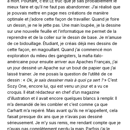
à mort. Pourtant, c’est LE truc que je sais probablement le
mieux faire et qu’il ne faut pas abandonner. J’ai réalisé que
je pouvais mettre en page mes créations de manière
optimale et j’adore cette façon de travailler. Quand je foire
un dessin, je ne le jette pas. Une main loupée, je la dessine
sur une nouvelle feuille et l’informatique me permet de la
reprendre et de la coller sur le dessin de base. Je m’amuse
de ce bidouillage. Étudiant, je créais déjà mes dessins de
cette façon, en magouillant. Quand j’ai commencé mon
exploration du milieu des gangsters, la mafia italo-
américaine pour ensuite arriver aux Apaches Français, j’ai
un jour dessiné un Apache sur un bout de papier que j’ai
laissé trainer. Je me posais la question de l’utilité de ce
dessin : «
Ok, je sais dessiner mais à quoi ça sert ?
» C’est
Sozy One, encore lui, qui est venu un jour et a vu ce
croquis. Il était rédacteur en chef d’un magazine
d’illustration et il avait encore quelques blancs à remplir. Il
m’a demandé de les combler et c’est comme ça que
Carhartt m’a repéré. Mais avant qu’ils ne m’appellent, cela
faisait presque dix ans que je n’avais pas dessiné
sérieusement. Je m’y suis remis, me rendant compte que je
n’avais pas complètement perdu la main. Parfois j’ai le