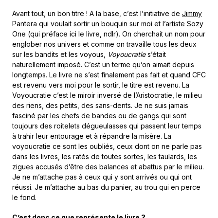
Avant tout, un bon titre ! A la base, c’est l’initiative de
Jimmy
Pantera
qui voulait sortir un bouquin sur moi et l’artiste Sozy
One (qui préface ici le livre, ndlr). On cherchait un nom pour
englober nos univers et comme on travaille tous les deux
sur les bandits et les voyous,
Voyoucratie
s’était
naturellement imposé. C’est un terme qu’on aimait depuis
longtemps. Le livre ne s’est finalement pas fait et quand CFC
est revenu vers moi pour le sortir, le titre est revenu. La
Voyoucratie c’est le miroir inversé de l’Aristocratie, le milieu
des riens, des petits, des sans-dents. Je ne suis jamais
fasciné par les chefs de bandes ou de gangs qui sont
toujours des roitelets dégueulasses qui passent leur temps
à trahir leur entourage et à répandre la misère. La
voyoucratie ce sont les oubliés, ceux dont on ne parle pas
dans les livres, les ratés de toutes sortes, les taulards, les
zigues accusés d’être des balances et abattus par le milieu.
Je ne m’attache pas à ceux qui y sont arrivés ou qui ont
réussi. Je m’attache au bas du panier, au trou qui en perce
le fond.
C’est donc ce que représente le livre ?