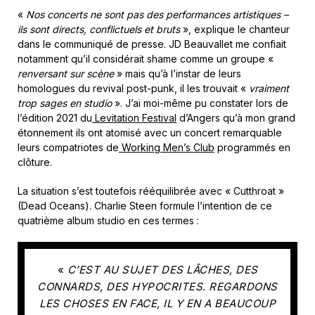
«
Nos concerts ne sont pas des performances artistiques –
ils sont directs, conflictuels et bruts
», explique le chanteur
dans le communiqué de presse. JD Beauvallet me confiait
notamment qu’il considérait shame comme un groupe «
renversant sur scène
» mais qu’à l’instar de leurs
homologues du revival post-punk, il les trouvait «
vraiment
trop sages en studio
». J’ai moi-même pu constater lors de
l’édition 2021 du
Levitation Festival
d’Angers qu’à mon grand
étonnement ils ont atomisé avec un concert remarquable
leurs compatriotes de
Working Men’s Club
programmés en
clôture.
La situation s’est toutefois rééquilibrée avec « Cutthroat »
(Dead Oceans). Charlie Steen formule l’intention de ce
quatrième album studio en ces termes :
«
C’EST AU SUJET DES LÂCHES, DES
CONNARDS, DES HYPOCRITES
.
REGARDONS
LES CHOSES EN FACE, IL Y EN A BEAUCOUP