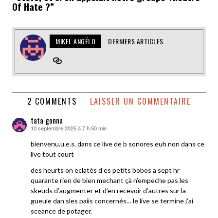
Of Hate ?”
MIKEL ANGÉLO
DERNIERS ARTICLES
2 COMMENTS
LAISSER UN COMMENTAIRE
tata gonna
10 septembre 2025 à 7 h 50 min
dit :
bienvenu.u.e.s. dans ce live de b sonores euh non dans ce
live tout court
des heurts on eclatés d es petits bobos a sept hr
quarante rien de bien mechant çà n’empeche pas les
skeuds d’augmenter et d’en recevoir d’autres sur la
gueule dan sles paiis concernés… le live se termine j’ai
sceance de potager.