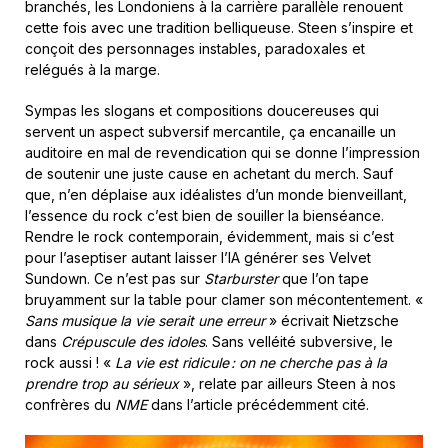
branchés, les Londoniens à la carrière parallèle renouent
cette fois avec une tradition belliqueuse. Steen s’inspire et
conçoit des personnages instables, paradoxales et
relégués à la marge.
Sympas les slogans et compositions doucereuses qui
servent un aspect subversif mercantile, ça encanaille un
auditoire en mal de revendication qui se donne l’impression
de soutenir une juste cause en achetant du merch. Sauf
que, n’en déplaise aux idéalistes d’un monde bienveillant,
l’essence du rock c’est bien de souiller la bienséance.
Rendre le rock contemporain, évidemment, mais si c’est
pour l’aseptiser autant laisser l’IA générer ses Velvet
Sundown. Ce n’est pas sur
Starburster
que l’on tape
bruyamment sur la table pour clamer son mécontentement. «
Sans musique la vie serait une erreur
» écrivait Nietzsche
dans
Crépuscule des idoles
. Sans velléité subversive, le
rock aussi ! «
La vie est ridicule : on ne cherche pas à la
prendre trop au sérieux
», relate par ailleurs Steen à nos
confrères du
NME
dans l’article précédemment cité.