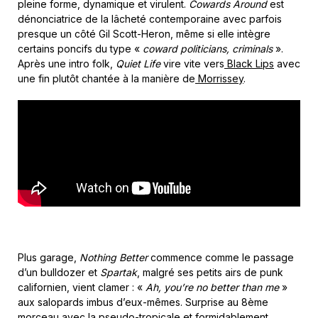
pleine forme, dynamique et virulent.
Cowards Around
est
dénonciatrice de la lâcheté contemporaine avec parfois
presque un côté Gil Scott-Heron, même si elle intègre
certains poncifs du type «
coward politicians, criminals
».
Après une intro folk,
Quiet Life
vire vite vers
Black Lips
avec
une fin plutôt chantée à la manière de
Morrissey
.
Plus garage,
Nothing Better
commence comme le passage
d’un bulldozer et
Spartak
, malgré ses petits airs de punk
californien, vient clamer : «
Ah, you’re no better than me
»
aux salopards imbus d’eux-mêmes. Surprise au 8
ème
morceau avec la pseudo-tropicale et formidablement