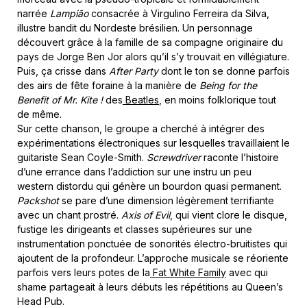
narrée
Lampião
consacrée à Virgulino Ferreira da Silva,
illustre bandit du Nordeste brésilien. Un personnage
découvert grâce à la famille de sa compagne originaire du
pays de Jorge Ben Jor alors qu’il s’y trouvait en villégiature.
Puis, ça crisse dans
After Party
dont le ton se donne parfois
des airs de fête foraine à la manière de
Being for the
Benefit of Mr. Kite !
des
Beatles
, en moins folklorique tout
de même.
Sur cette chanson, le groupe a cherché à intégrer des
expérimentations électroniques sur lesquelles travaillaient le
guitariste Sean Coyle-Smith.
Screwdriver
raconte l’histoire
d’une errance dans l’addiction sur une instru un peu
western distordu qui génère un bourdon quasi permanent.
Packshot
se pare d’une dimension légèrement terrifiante
avec un chant prostré.
Axis of Evil
, qui vient clore le disque,
fustige les dirigeants et classes supérieures sur une
instrumentation ponctuée de sonorités électro-bruitistes qui
ajoutent de la profondeur. L’approche musicale se réoriente
parfois vers leurs potes de la
Fat White Family
avec qui
shame partageait à leurs débuts les répétitions au Queen’s
Head Pub.