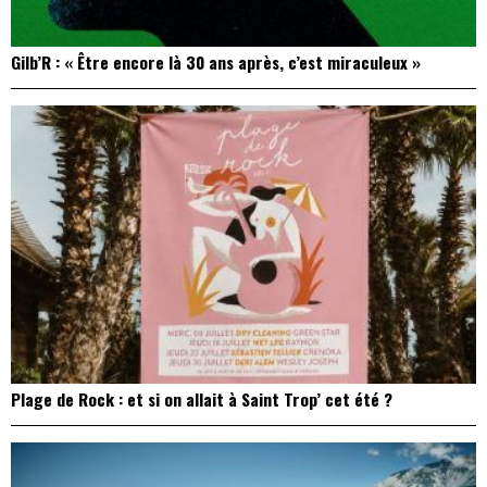
Gilb’R : « Être encore là 30 ans après, c’est miraculeux »
Plage de Rock : et si on allait à Saint Trop’ cet été ?