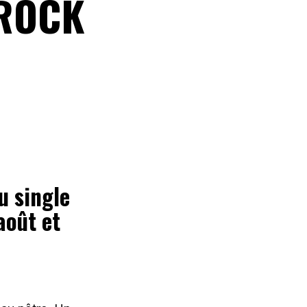
 ROCK
u single
août et