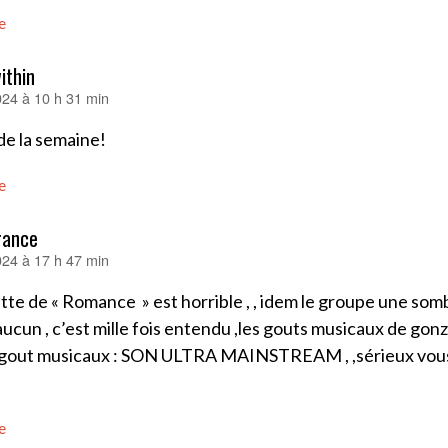
e
ithin
2024 à 10 h 31 min
de la semaine!
e
rance
2024 à 17 h 47 min
tte de « Romance » est horrible , , idem le groupe une so
aucun , c’est mille fois entendu ,les gouts musicaux de gonzai 
 gout musicaux : SON ULTRA MAINSTREAM , ,sérieux vous
e