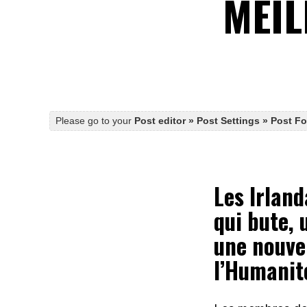
MEIL
Please go to your
Post editor » Post Settings » Post F
Les Irland
qui bute, 
une nouve
l’Humanité