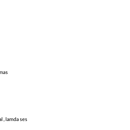
amas
l , lamda ses