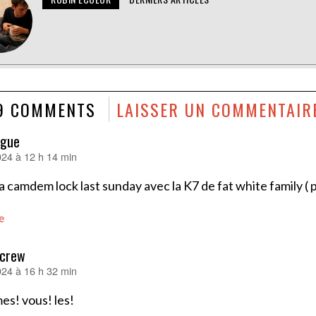
9 COMMENTS
LAISSER UN COMMENTAIR
ague
2024 à 12 h 14 min
 camdem lock last sunday avec la K7 de fat white family 
e
s crew
2024 à 16 h 32 min
es! vous! les!