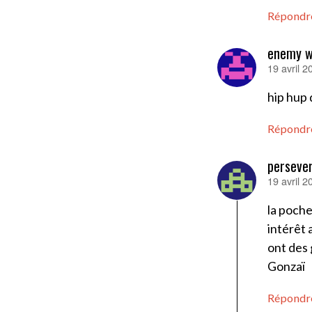
Répondr
enemy w
19 avril 
dit :
hip hup 
Répondr
perseve
19 avril 
dit :
la poche
intérêt 
ont des
Gonzaï
Répondr