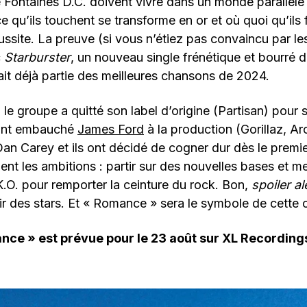
Fontaines D.C. doivent vivre dans un monde parallèle 
e qu’ils touchent se transforme en or et où quoi qu’ils 
ussite. La preuve (si vous n’étiez pas convaincu par le
c
Starburster
, un nouveau single frénétique et bourré 
ait déjà partie des meilleures chansons de 2024.
e groupe a quitté son label d’origine (Partisan) pour 
 ont embauché
James Ford
à la production (Gorillaz, A
 Dan Carey et ils ont décidé de cogner dur dès le premi
ent les ambitions : partir sur des nouvelles bases et me
.O. pour remporter la ceinture du rock. Bon,
spoiler al
r des stars. Et « Romance » sera le symbole de cette 
nce » est prévue pour le 23 août sur XL Recording