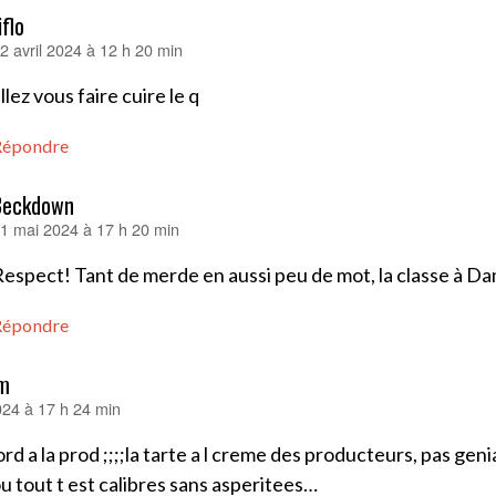
iflo
2 avril 2024 à 12 h 20 min
it :
llez vous faire cuire le q
Répondre
Beckdown
1 mai 2024 à 17 h 20 min
it :
espect! Tant de merde en aussi peu de mot, la classe à D
Répondre
m
2024 à 17 h 24 min
rd a la prod ;;;;la tarte a l creme des producteurs, pas genia
ou tout t est calibres sans asperitees…