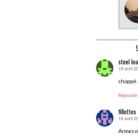
steel le
18 avril 
dit :
choppé a
Répondr
fillette
18 avril 
dit :
Armez m