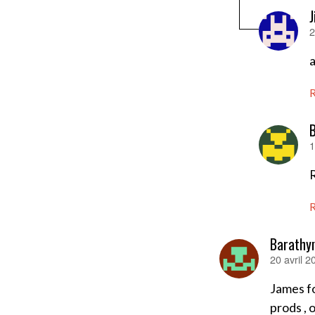
J
2
d
a
1
d
R
Barathy
20 avril 
dit :
James fo
prods , 