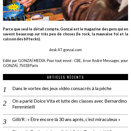
Parce que seul le détail compte, Gonzaï est le magazine des gens qui en
savent beaucoup sur très peu de choses (le rock, la mauvaise foi et la
cuisson des biftecks).
desk AT gonzai.com
Edité par GONZAÏ MEDIA. Pour tout envoi : CBE, 6 rue André Messager, pour
GONZAÏ, 75018 Paris
ARTICLES RÉCENTS
Dans le vortex des jeux vidéo consacrés à la pêche
On a parlé Dolce Vita et lutte des classes avec Bernardino
Femminielli
Gilb’R : « Être encore là 30 ans après, c’est miraculeux »