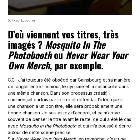
(C) Paul Labourie
D’où viennent vos titres, très
imagés ?
Mosquito In The
Photobooth
ou
Never Wear Your
Own Merch
, par exemple.
C.C : J’ai toujours été obsédé par Gainsbourg et sa manière
de jongler entre l’humour, le cynisme et la mélancolie dans
une même chanson. Dans son processus créatif, il
commençait parfois par le titre et défendait l’idée que si
une chanson a un bon titre, elle sera probablement une
bonne chanson. Je suis assez d’accord, et ça m’arrive
souvent de penser le titre avant le reste, ce qui a été le cas
avec
Mosquito In the Photobooth
et qui m’a poussé à écrire
autour de cette scène précise.
Sur
Never Wear Your Own Merch
, en revanche, c’est une