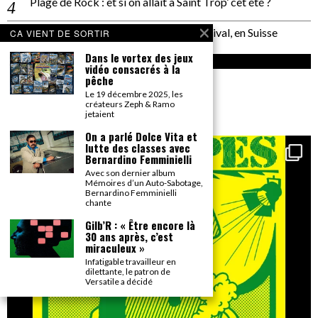
Plage de Rock : et si on allait à Saint Trop’ cet été ?
Un reportage pas neutre au PALP Festival, en Suisse
CA VIENT DE SORTIR
Dans le vortex des jeux
INSTAGRAM
vidéo consacrés à la
pêche
gonzai_magazine
Le 19 décembre 2025, les
créateurs Zeph & Ramo
Seul le détail compte.
jetaient
On a parlé Dolce Vita et
lutte des classes avec
Bernardino Femminielli
Avec son dernier album
Mémoires d’un Auto-Sabotage,
Bernardino Femminielli
chante
Gilb’R : « Être encore là
30 ans après, c’est
miraculeux »
Infatigable travailleur en
dilettante, le patron de
Versatile a décidé