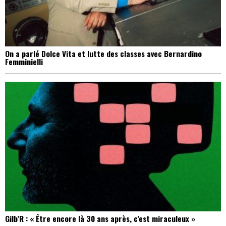
On a parlé Dolce Vita et lutte des classes avec Bernardino
Femminielli
Gilb’R : « Être encore là 30 ans après, c’est miraculeux »