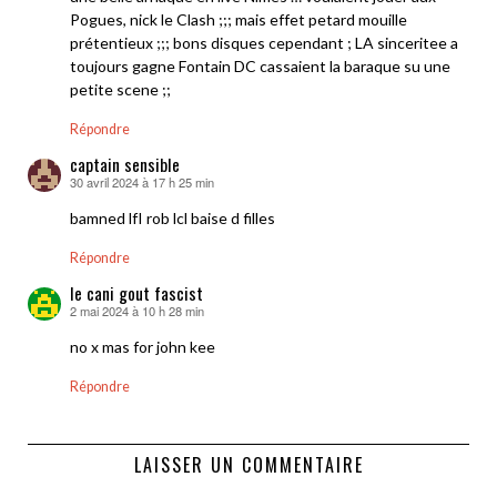
Pogues, nick le Clash ;;; mais effet petard mouille
prétentieux ;;; bons disques cependant ; LA sinceritee a
toujours gagne Fontain DC cassaient la baraque su une
petite scene ;;
Répondre
captain sensible
30 avril 2024 à 17 h 25 min
dit :
bamned lfI rob lcl baise d filles
Répondre
le cani gout fascist
2 mai 2024 à 10 h 28 min
dit :
no x mas for john kee
Répondre
LAISSER UN COMMENTAIRE