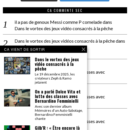
CA COMMENTE SEC
il a pas de genoux Messi comme P comelade
dans
Dans le vortex des jeux vidéo consacrés à la pêche
Dans le vortex des jeux vidéos consacrés à la pêche
dans
PACÔME THIELLEMENT
CA VIENT DE SORTIR
La séance d’Hip Gnose
Dans le vortex des jeux
vidéo consacrés à la
La Patrie
dans
pêche
On a parlé Dolce Vita et lutte des classes avec
Le 19 décembre 2025, les
Bernardino Femminielli
créateurs Zeph & Ramo
jetaient
carte noire negra à l'o tiede
dans
On a parlé Dolce Vita et
lutte des classes avec
On a parlé Dolce Vita et lutte des classes avec
Bernardino Femminielli
Bernardino Femminielli
Avec son dernier album
Mémoires d’un Auto-Sabotage,
moise et son mascaré
dans
Bernardino Femminielli
chante
On a parlé Dolce Vita et lutte des classes avec
Bernardino Femminielli
Gilb’R : « Être encore là