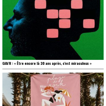
Gilb’R : « Être encore là 30 ans après, c’est miraculeux »