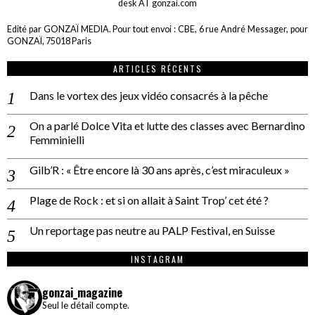
desk AT gonzai.com
Edité par GONZAÏ MEDIA. Pour tout envoi : CBE, 6 rue André Messager, pour
GONZAÏ, 75018 Paris
ARTICLES RÉCENTS
Dans le vortex des jeux vidéo consacrés à la pêche
On a parlé Dolce Vita et lutte des classes avec Bernardino
Femminielli
Gilb’R : « Être encore là 30 ans après, c’est miraculeux »
Plage de Rock : et si on allait à Saint Trop’ cet été ?
Un reportage pas neutre au PALP Festival, en Suisse
INSTAGRAM
gonzai_magazine
Seul le détail compte.