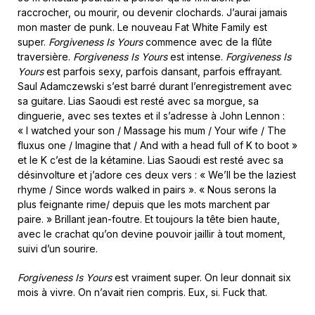
raccrocher, ou mourir, ou devenir clochards. J’aurai jamais
mon master de punk. Le nouveau Fat White Family est
super.
Forgiveness Is Yours
commence avec de la flûte
traversière.
Forgiveness Is Yours
est intense.
Forgiveness Is
Yours
est parfois sexy, parfois dansant, parfois effrayant.
Saul Adamczewski s’est barré durant l’enregistrement avec
sa guitare. Lias Saoudi est resté avec sa morgue, sa
dinguerie, avec ses textes et il s’adresse à John Lennon :
« I watched your son / Massage his mum / Your wife / The
fluxus one / Imagine that / And with a head full of K to boot »
et le K c’est de la kétamine. Lias Saoudi est resté avec sa
désinvolture et j’adore ces deux vers : « We’ll be the laziest
rhyme / Since words walked in pairs ». « Nous serons la
plus feignante rime/ depuis que les mots marchent par
paire. » Brillant jean-foutre. Et toujours la tête bien haute,
avec le crachat qu’on devine pouvoir jaillir à tout moment,
suivi d’un sourire.
Forgiveness Is Yours
est vraiment super. On leur donnait six
mois à vivre. On n’avait rien compris. Eux, si. Fuck that.