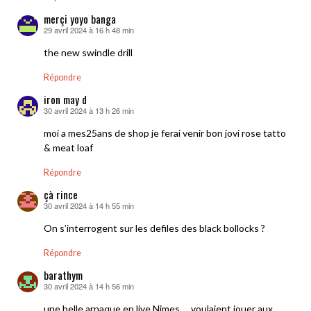
merçi yoyo banga
29 avril 2024 à 16 h 48 min
dit :
the new swindle drill
Répondre
iron may d
30 avril 2024 à 13 h 26 min
dit :
moi a mes25ans de shop je ferai venir bon jovi rose tatto
& meat loaf
Répondre
çà rince
30 avril 2024 à 14 h 55 min
dit :
On s’interrogent sur les defiles des black bollocks ?
Répondre
barathym
30 avril 2024 à 14 h 56 min
dit :
une belle arnaque en live Nimes … voulaient jouer aux