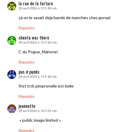
la rue de la torture
29 avril 2024 à 10 h 38 min
dit :
çà on le savait deja bande de manches chez gonzaI
Répondre
cheeta waz there
29 avril 2024 à 12 h 52 min
dit :
C du Pogue_Mahone!
Répondre
pas d punks
29 avril 2024 à 14 h 48 min
dit :
frist trck pimprenelle est belle
Répondre
jeannette
29 avril 2024 à 16 h 24 min
dit :
» public image limited «
Répondre