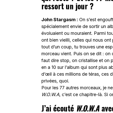
ressort un jour ?
John Stargasm :
On s’est engouff
spécialement envie de sortir un a
évoluaient ou mouraient. Parmi tout
ont bien vieilli, celles qui nous ont
tout d’un coup, tu trouves une espè
morceau vient. Puis on se dit : on 
faut dire stop, on cristallise et on 
en a 10 sur l’album qui sont plus ab
d’œil à ces millions de téras, ces
privées, quoi.
Pour les 77 autres morceaux, je ne
W.O.W.A
, c’est ce chapitre-là. Si 
J’ai écouté
W.O.W.A
avec