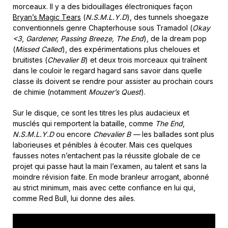
morceaux. Il y a des bidouillages électroniques façon
Bryan’s Magic Tears
(
N.S.M.L.Y.D
), des tunnels shoegaze
conventionnels genre Chapterhouse sous Tramadol (
Okay
<3
,
Gardener, Passing Breeze, The End
), de la dream pop
(
Missed Called
), des expérimentations plus cheloues et
bruitistes (
Chevalier B
) et deux trois morceaux qui traînent
dans le couloir le regard hagard sans savoir dans quelle
classe ils doivent se rendre pour assister au prochain cours
de chimie (notamment
Mouzer’s Quest
).
Sur le disque, ce sont les titres les plus audacieux et
musclés qui remportent la bataille, comme
The End
,
N.S.M.L.Y.D
ou encore
Chevalier B —
les ballades sont plus
laborieuses et pénibles à écouter. Mais ces quelques
fausses notes n’entachent pas la réussite globale de ce
projet qui passe haut la main l’examen, au talent et sans la
moindre révision faite. En mode branleur arrogant, abonné
au strict minimum, mais avec cette confiance en lui qui,
comme Red Bull, lui donne des ailes.