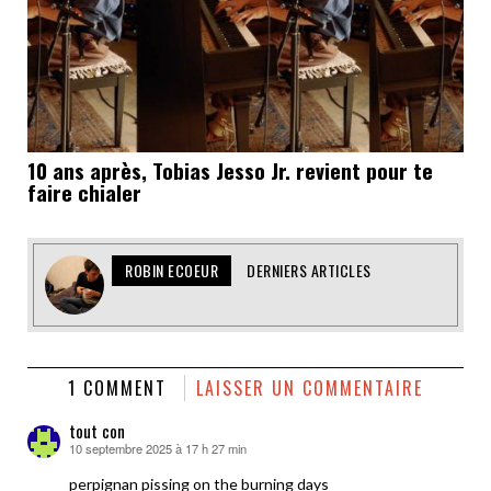
10 ans après, Tobias Jesso Jr. revient pour te
faire chialer
ROBIN ECOEUR
DERNIERS ARTICLES
1 COMMENT
LAISSER UN COMMENTAIRE
tout con
10 septembre 2025 à 17 h 27 min
dit :
perpignan pissing on the burning days