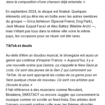
dans la composition d’une chanson déjà entamée.
»
En septembre 2024, le disque est finalisé. Quelques
éléments ont pu être mis en boîte avec les autres membres
du groupe — Erica Ashleson (Special Friend, Dog Park),
Jack Moase (Liquid Face) et Alex Battez (Marble Arch) —,
mais n’étant pas tous dans la même ville voire le même
pays, les occasions pour se réunir ont été rares.
TikTok et deuils
Au-delà d’être un doudou musical, le shoegaze est aussi un
genre qui continue d’inspirer Francis. «
Aujourd’hui, il y a
une nouvelle scène que j’adore, ça s’appelle le New Gaze je
crois. Ce sont des jeunes de la Gen Z qui cartonnent sur
TikTok. Ils se sont approprié les codes de ce genre pour en
faire quelque chose de nouveau. Ce sont ces artistes que
j’écoute le plus.
»
Il fait référence à des musiciens comme Novulent,
Bbdalena, EKKSTACY ou encore Juggler qui consomment la
musique comme on scrolle un feed Insta. Des artistes dont
l’univers souvent sombre colle avec les thèmes abordés