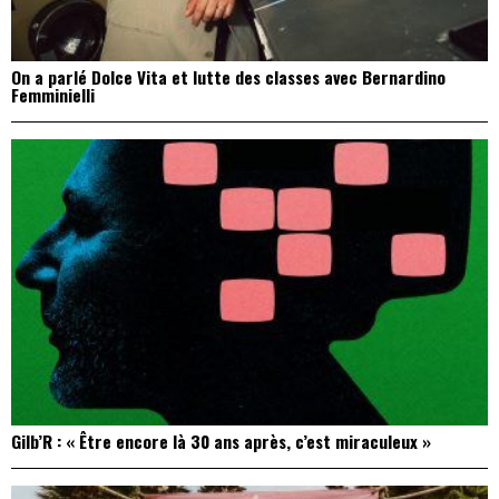
On a parlé Dolce Vita et lutte des classes avec Bernardino
Femminielli
Gilb’R : « Être encore là 30 ans après, c’est miraculeux »