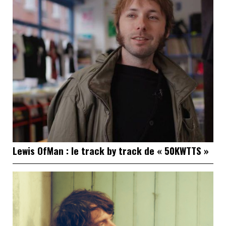
Lewis OfMan : le track by track de « 50KWTTS »