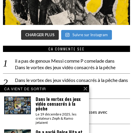
CHARGER PLUS
Suivre sur Instagram
CA COMMENTE SEC
il a pas de genoux Messi comme P comelade
dans
Dans le vortex des jeux vidéo consacrés à la pêche
Dans le vortex des jeux vidéos consacrés à la pêche
dans
PACÔME THIELLEMENT
CA VIENT DE SORTIR
La séance d’Hip Gnose
Dans le vortex des jeux
vidéo consacrés à la
La Patrie
dans
pêche
On a parlé Dolce Vita et lutte des classes avec
Le 19 décembre 2025, les
Bernardino Femminielli
créateurs Zeph & Ramo
jetaient
carte noire negra à l'o tiede
dans
On a parlé Dolce Vita et