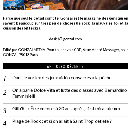
Parce que seul le détail compte, Gonzaï est le magazine des gens qui en
savent beaucoup sur très peu de choses (le rock, la mauvaise foi et la
cuisson des biftecks).
desk AT gonzai.com
Edité par GONZAÏ MEDIA. Pour tout envoi : CBE, 6 rue André Messager, pour
GONZAÏ, 75018 Paris
ARTICLES RÉCENTS
Dans le vortex des jeux vidéo consacrés à la pêche
On a parlé Dolce Vita et lutte des classes avec Bernardino
Femminielli
Gilb’R : « Être encore là 30 ans après, c’est miraculeux »
Plage de Rock : et si on allait à Saint Trop’ cet été ?