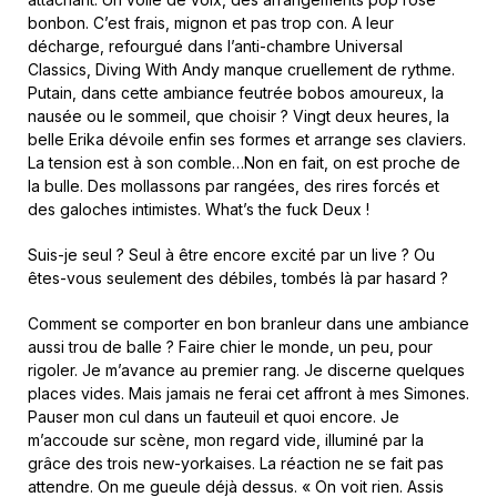
bonbon. C’est frais, mignon et pas trop con. A leur
décharge, refourgué dans l’anti-chambre Universal
Classics, Diving With Andy manque cruellement de rythme.
Putain, dans cette ambiance feutrée bobos amoureux, la
nausée ou le sommeil, que choisir ? Vingt deux heures, la
belle Erika dévoile enfin ses formes et arrange ses claviers.
La tension est à son comble…Non en fait, on est proche de
la bulle. Des mollassons par rangées, des rires forcés et
des galoches intimistes. What’s the fuck Deux !
Suis-je seul ? Seul à être encore excité par un live ? Ou
êtes-vous seulement des débiles, tombés là par hasard ?
Comment se comporter en bon branleur dans une ambiance
aussi trou de balle ? Faire chier le monde, un peu, pour
rigoler. Je m’avance au premier rang. Je discerne quelques
places vides. Mais jamais ne ferai cet affront à mes Simones.
Pauser mon cul dans un fauteuil et quoi encore. Je
m’accoude sur scène, mon regard vide, illuminé par la
grâce des trois new-yorkaises. La réaction ne se fait pas
attendre. On me gueule déjà dessus. « On voit rien. Assis