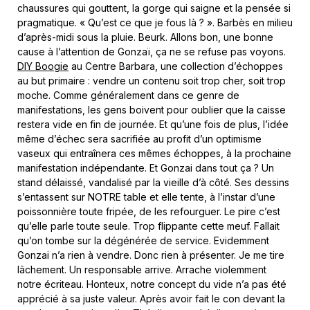
chaussures qui gouttent, la gorge qui saigne et la pensée si
pragmatique. « Qu’est ce que je fous là ? ». Barbès en milieu
d’après-midi sous la pluie. Beurk. Allons bon, une bonne
cause à l’attention de Gonzaï, ça ne se refuse pas voyons.
DIY Boogie
au Centre Barbara, une collection d’échoppes
au but primaire : vendre un contenu soit trop cher, soit trop
moche. Comme généralement dans ce genre de
manifestations, les gens boivent pour oublier que la caisse
restera vide en fin de journée. Et qu’une fois de plus, l’idée
même d’échec sera sacrifiée au profit d’un optimisme
vaseux qui entraînera ces mêmes échoppes, à la prochaine
manifestation indépendante. Et Gonzai dans tout ça ? Un
stand délaissé, vandalisé par la vieille d’à côté. Ses dessins
s’entassent sur NOTRE table et elle tente, à l’instar d’une
poissonnière toute fripée, de les refourguer. Le pire c’est
qu’elle parle toute seule. Trop flippante cette meuf. Fallait
qu’on tombe sur la dégénérée de service. Evidemment
Gonzai n’a rien à vendre. Donc rien à présenter. Je me tire
lâchement. Un responsable arrive. Arrache violemment
notre écriteau. Honteux, notre concept du vide n’a pas été
apprécié à sa juste valeur. Après avoir fait le con devant la