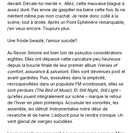
devant. Décale-toi merde ». Allez, cette mauvaise blague à
assez duré. Pas envie de gaspiller ma bière cette fois. Ils ne
méritent même pas mon crachat. Je reste donc collé à la
scène, tout à droite. Après un Point Ephémère remarquable,
j’en veux encore. Toujours plus.
Une froide beauté, l’amour suicidé?
Au Revoir Simone est bien loin de pseudos considérations
eighties. Elles ont dépassé cette caricature peu heureuse
depuis la boucle finale de leur premier album
(Verses of
comfort, assurance & salvation
). Elles sont devenues post et
avant-gardistes. Puis, esseulées dans la simplicité,
recroquevillées dans un populiste FM vrombissant, elles se
sont perdues
(The Bird of Music
). Et
Still Night, Still Light
–
qu’elles jouent intégralement sur scène – marque le retour
de l’hiver en plein printemps. Accumule les sonorités, les
assemble, les détruit. Instrumentalise notre désir de
revanche et de haine. L’adoucit pour le rendre ironique. Un
vent glacial de vierges suicidées.