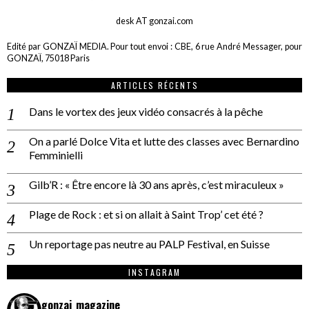
desk AT gonzai.com
Edité par GONZAÏ MEDIA. Pour tout envoi : CBE, 6 rue André Messager, pour
GONZAÏ, 75018 Paris
ARTICLES RÉCENTS
Dans le vortex des jeux vidéo consacrés à la pêche
On a parlé Dolce Vita et lutte des classes avec Bernardino
Femminielli
Gilb’R : « Être encore là 30 ans après, c’est miraculeux »
Plage de Rock : et si on allait à Saint Trop’ cet été ?
Un reportage pas neutre au PALP Festival, en Suisse
INSTAGRAM
gonzai_magazine