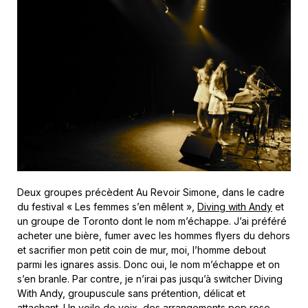
Deux groupes précèdent Au Revoir Simone, dans le cadre
du festival « Les femmes s’en mêlent »,
Diving with Andy
et
un groupe de Toronto dont le nom m’échappe. J’ai préféré
acheter une bière, fumer avec les hommes flyers du dehors
et sacrifier mon petit coin de mur, moi, l’homme debout
parmi les ignares assis. Donc oui, le nom m’échappe et on
s’en branle. Par contre, je n’irai pas jusqu’à switcher Diving
With Andy, groupuscule sans prétention, délicat et
attachant. Un voile de voix, des arrangements pop rose