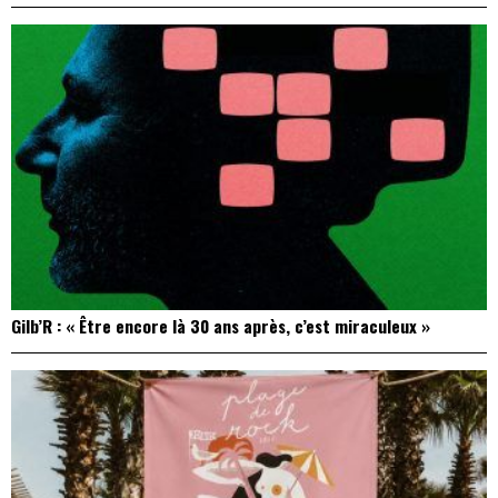
Gilb’R : « Être encore là 30 ans après, c’est miraculeux »