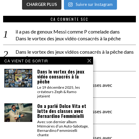
CHARGER PLUS
Suivre sur Instagram
CA COMMENTE SEC
il a pas de genoux Messi comme P comelade
dans
Dans le vortex des jeux vidéo consacrés à la pêche
Dans le vortex des jeux vidéos consacrés à la pêche
dans
PACÔME THIELLEMENT
CA VIENT DE SORTIR
La séance d’Hip Gnose
Dans le vortex des jeux
vidéo consacrés à la
La Patrie
dans
pêche
On a parlé Dolce Vita et lutte des classes avec
Le 19 décembre 2025, les
Bernardino Femminielli
créateurs Zeph & Ramo
jetaient
carte noire negra à l'o tiede
dans
On a parlé Dolce Vita et
lutte des classes avec
On a parlé Dolce Vita et lutte des classes avec
Bernardino Femminielli
Bernardino Femminielli
Avec son dernier album
Mémoires d’un Auto-Sabotage,
moise et son mascaré
dans
Bernardino Femminielli
chante
On a parlé Dolce Vita et lutte des classes avec