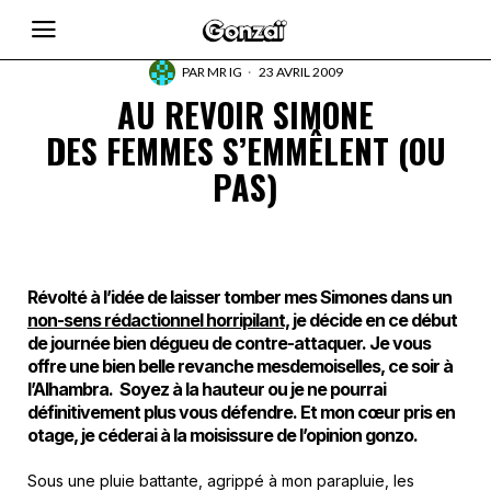
PAR
MR IG
23 AVRIL 2009
AU REVOIR SIMONE
DES FEMMES S’EMMÊLENT (OU
PAS)
Révolté à l’idée de laisser tomber mes Simones dans un
non-sens rédactionnel horripilant,
je décide en ce début
de journée bien dégueu de contre-attaquer. Je vous
offre une bien belle revanche mesdemoiselles, ce soir à
l’Alhambra. Soyez à la hauteur ou je ne pourrai
définitivement plus vous défendre. Et mon cœur pris en
otage, je céderai à la moisissure de l’opinion gonzo.
Sous une pluie battante, agrippé à mon parapluie, les