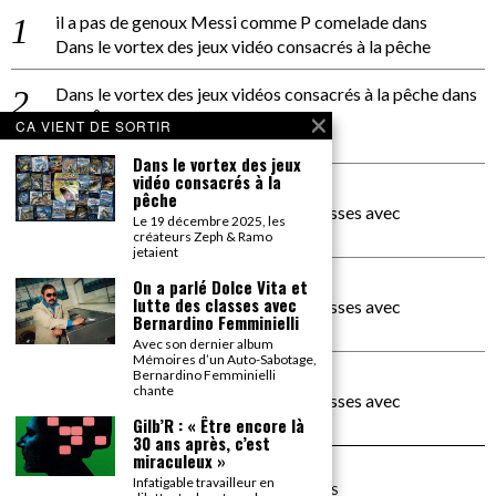
il a pas de genoux Messi comme P comelade
dans
Dans le vortex des jeux vidéo consacrés à la pêche
Dans le vortex des jeux vidéos consacrés à la pêche
dans
PACÔME THIELLEMENT
CA VIENT DE SORTIR
La séance d’Hip Gnose
Dans le vortex des jeux
vidéo consacrés à la
La Patrie
dans
pêche
On a parlé Dolce Vita et lutte des classes avec
Le 19 décembre 2025, les
Bernardino Femminielli
créateurs Zeph & Ramo
jetaient
carte noire negra à l'o tiede
dans
On a parlé Dolce Vita et
lutte des classes avec
On a parlé Dolce Vita et lutte des classes avec
Bernardino Femminielli
Bernardino Femminielli
Avec son dernier album
Mémoires d’un Auto-Sabotage,
moise et son mascaré
dans
Bernardino Femminielli
chante
On a parlé Dolce Vita et lutte des classes avec
Bernardino Femminielli
Gilb’R : « Être encore là
30 ans après, c’est
miraculeux »
Infatigable travailleur en
©
2026
TOUS DROITS RÉSERVÉS