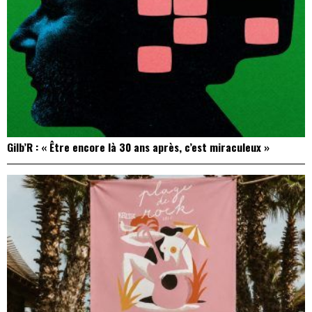
Gilb’R : « Être encore là 30 ans après, c’est miraculeux »