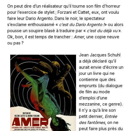
On peut dire d’un réalisateur qu’il tourne son film d’horreur
pour l’exercice de stylet ; Forzani et Cattet, eux, ont voulu
faire leur Dario Argento. Dans le noir, le spectateur
s’exclame enthousiasmé «
c’est du Dario Argento !
» ou alors
pousse un soupire blasé à traduire par «
c’est du déjà vu
».
Ok, bon, il est temps de trancher :
Amer
, une copie neuve
ou pas ?
Jean Jacques Schuhl
a déjà déclaré qu’il
aurait envie d’écrire un
jour un livre qui ne
contienne que des
emprunts (du dialogue
de film au mode
d’emploi d’une
mezzanine, ce genre).
Il n’y a qu’à lire son
petit dernier,
Entrée
des fantômes
, on ne
peut faire plus près du