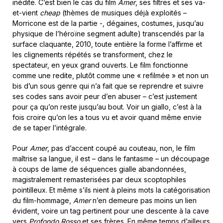
inédite. C’est bien le cas du film
Amer
, ses filtres et ses va-
et-vient
cheap
(thèmes de musiques déjà exploités –
Morricone est de la partie -, dégaines, costumes, jusqu’au
physique de l’héroïne segment adulte) transcendés par la
surface claquante, 2010, toute entière la forme l’affirme et
les clignements répétés se transforment, chez le
spectateur, en yeux grand ouverts. Le film fonctionne
comme une redite, plutôt comme une « refilmée » et non un
bis d’un sous genre qui n’a fait que se reprendre et suivre
ses codes sans avoir peur d’en abuser – c’est justement
pour ça qu’on reste jusqu’au bout. Voir un giallo, c’est à la
fois croire qu’on les a tous vu et avoir quand même envie
de se taper l’intégrale.
Pour
Amer
, pas d’accent coupé au couteau, non, le film
maîtrise sa langue, il est – dans le fantasme – un découpage
à coups de lame de séquences gialle abandonnées,
magistralement remasterisées par deux scoptophiles
pointilleux. Et même s’ils nient à pleins mots la catégorisation
du film-hommage,
Amer
n’en demeure pas moins un lien
évident, voire un tag pertinent pour une descente à la cave
vers
Profondo Rosso
et ses frères. En même temps d’ailleurs