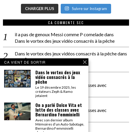
CHARGER PLUS
Suivre sur Instagram
CA COMMENTE SEC
il a pas de genoux Messi comme P comelade
dans
Dans le vortex des jeux vidéo consacrés à la pêche
Dans le vortex des jeux vidéos consacrés à la pêche
dans
PACÔME THIELLEMENT
CA VIENT DE SORTIR
La séance d’Hip Gnose
Dans le vortex des jeux
vidéo consacrés à la
La Patrie
dans
pêche
On a parlé Dolce Vita et lutte des classes avec
Le 19 décembre 2025, les
Bernardino Femminielli
créateurs Zeph & Ramo
jetaient
carte noire negra à l'o tiede
dans
On a parlé Dolce Vita et
lutte des classes avec
On a parlé Dolce Vita et lutte des classes avec
Bernardino Femminielli
Bernardino Femminielli
Avec son dernier album
Mémoires d’un Auto-Sabotage,
moise et son mascaré
dans
Bernardino Femminielli