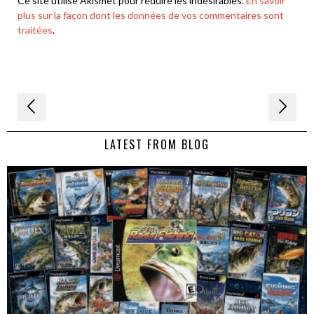
Ce site utilise Akismet pour réduire les indésirables.
En savoir
plus sur la façon dont les données de vos commentaires sont
traitées
.
Navigation
de
LATEST FROM BLOG
l’article