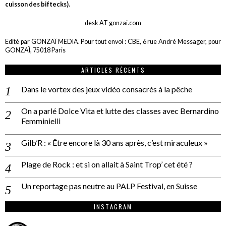
cuisson des biftecks).
desk AT gonzai.com
Edité par GONZAÏ MEDIA. Pour tout envoi : CBE, 6 rue André Messager, pour
GONZAÏ, 75018 Paris
ARTICLES RÉCENTS
Dans le vortex des jeux vidéo consacrés à la pêche
On a parlé Dolce Vita et lutte des classes avec Bernardino
Femminielli
Gilb’R : « Être encore là 30 ans après, c’est miraculeux »
Plage de Rock : et si on allait à Saint Trop’ cet été ?
Un reportage pas neutre au PALP Festival, en Suisse
INSTAGRAM