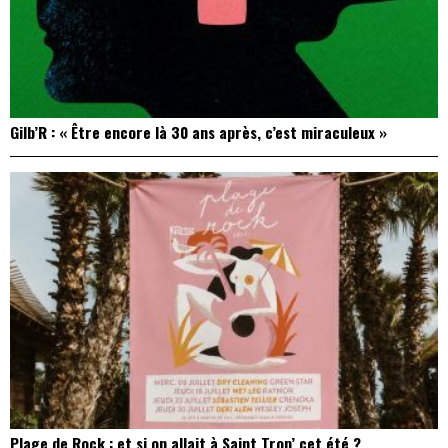
Gilb’R : « Être encore là 30 ans après, c’est miraculeux »
Plage de Rock : et si on allait à Saint Trop’ cet été ?