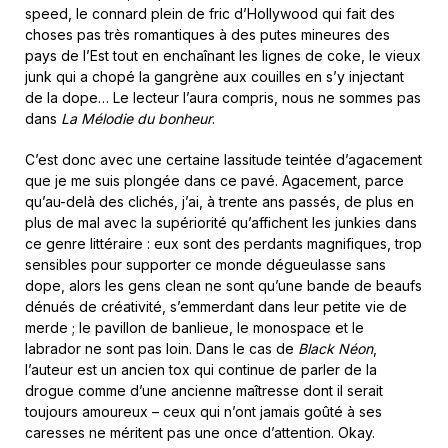
speed, le connard plein de fric d’Hollywood qui fait des
choses pas très romantiques à des putes mineures des
pays de l’Est tout en enchaînant les lignes de coke, le vieux
junk qui a chopé la gangrène aux couilles en s’y injectant
de la dope… Le lecteur l’aura compris, nous ne sommes pas
dans
La Mélodie du bonheur
.
C’est donc avec une certaine lassitude teintée d’agacement
que je me suis plongée dans ce pavé. Agacement, parce
qu’au-delà des clichés, j’ai, à trente ans passés, de plus en
plus de mal avec la supériorité qu’affichent les junkies dans
ce genre littéraire : eux sont des perdants magnifiques, trop
sensibles pour supporter ce monde dégueulasse sans
dope, alors les gens clean ne sont qu’une bande de beaufs
dénués de créativité, s’emmerdant dans leur petite vie de
merde ; le pavillon de banlieue, le monospace et le
labrador ne sont pas loin. Dans le cas de
Black Néon
,
l’auteur est un ancien tox qui continue de parler de la
drogue comme d’une ancienne maîtresse dont il serait
toujours amoureux – ceux qui n’ont jamais goûté à ses
caresses ne méritent pas une once d’attention. Okay.