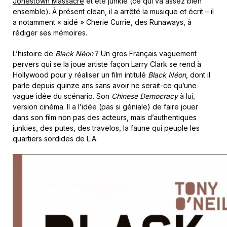
Jonestown Massacre
et été junkie (ce qui va assez bien
ensemble). À présent clean, il a arrêté la musique et écrit – il
a notamment « aidé » Cherie Currie, des Runaways, à
rédiger ses mémoires.
L’histoire de
Black Néon
? Un gros Français vaguement
pervers qui se la joue artiste façon Larry Clark se rend à
Hollywood pour y réaliser un film intitulé
Black Néon
, dont il
parle depuis quinze ans sans avoir ne serait-ce qu’une
vague idée du scénario. Son
Chinese Democracy
à lui,
version cinéma. Il a l’idée (pas si géniale) de faire jouer
dans son film non pas des acteurs, mais d’authentiques
junkies, des putes, des travelos, la faune qui peuple les
quartiers sordides de L.A.