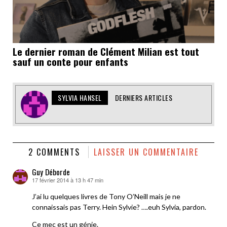
Le dernier roman de Clément Milian est tout
sauf un conte pour enfants
SYLVIA HANSEL
DERNIERS ARTICLES
2 COMMENTS
LAISSER UN COMMENTAIRE
Guy Déborde
17 février 2014 à 13 h 47 min
dit :
J’ai lu quelques livres de Tony O’Neill mais je ne
connaissais pas Terry. Hein Sylvie? ….euh Sylvia, pardon.
Ce mec est un génie.