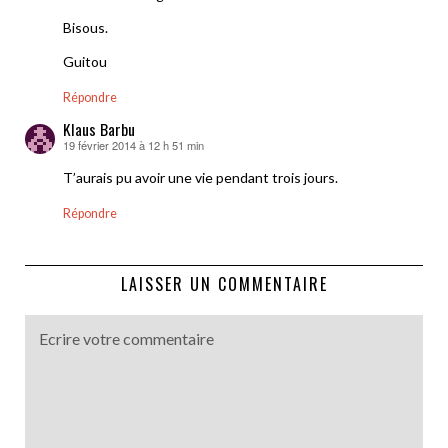
Bisous.
Guitou
Répondre
Klaus Barbu
19 février 2014 à 12 h 51 min
dit :
T’aurais pu avoir une vie pendant trois jours.
Répondre
LAISSER UN COMMENTAIRE