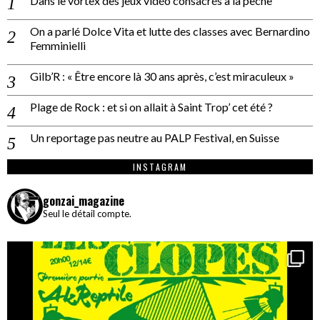
Dans le vortex des jeux vidéo consacrés à la pêche
On a parlé Dolce Vita et lutte des classes avec Bernardino
Femminielli
Gilb’R : « Être encore là 30 ans après, c’est miraculeux »
Plage de Rock : et si on allait à Saint Trop’ cet été ?
Un reportage pas neutre au PALP Festival, en Suisse
INSTAGRAM
gonzai_magazine
Seul le détail compte.