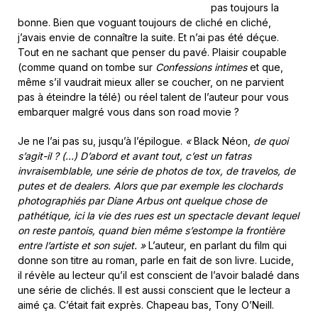
pas toujours la
bonne. Bien que voguant toujours de cliché en cliché,
j’avais envie de connaître la suite. Et n’ai pas été déçue.
Tout en ne sachant que penser du pavé. Plaisir coupable
(comme quand on tombe sur
Confessions intimes
et que,
même s’il vaudrait mieux aller se coucher, on ne parvient
pas à éteindre la télé) ou réel talent de l’auteur pour vous
embarquer malgré vous dans son road movie ?
Je ne l’ai pas su, jusqu’à l’épilogue.
«
Black Néon,
de quoi
s’agit-il ? (…) D’abord et avant tout, c’est un fatras
invraisemblable, une série de photos de tox, de travelos, de
putes et de dealers. Alors que par exemple les clochards
photographiés par Diane Arbus ont quelque chose de
pathétique, ici la vie des rues est un spectacle devant lequel
on reste pantois, quand bien même s’estompe la frontière
entre l’artiste et son sujet. »
L’auteur, en parlant du film qui
donne son titre au roman, parle en fait de son livre. Lucide,
il révèle au lecteur qu’il est conscient de l’avoir baladé dans
une série de clichés. Il est aussi conscient que le lecteur a
aimé ça. C’était fait exprès. Chapeau bas, Tony O’Neill.