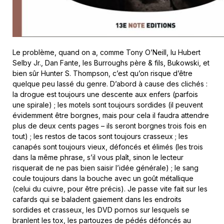
Le problème, quand on a, comme Tony O’Neill, lu Hubert
Selby Jr., Dan Fante, les Burroughs père & fils, Bukowski, et
bien sûr Hunter S. Thompson, c’est qu’on risque d’être
quelque peu lassé du genre. D’abord à cause des clichés :
la drogue est toujours une descente aux enfers (parfois
une spirale) ; les motels sont toujours sordides (il peuvent
évidemment être borgnes, mais pour cela il faudra attendre
plus de deux cents pages – ils seront borgnes trois fois en
tout) ; les restos de tacos sont toujours crasseux ; les
canapés sont toujours vieux, défoncés et élimés (les trois
dans la même phrase, s’il vous plaît, sinon le lecteur
risquerait de ne pas bien saisir l’idée générale) ; le sang
coule toujours dans la bouche avec un goût métallique
(celui du cuivre, pour être précis). Je passe vite fait sur les
cafards qui se baladent gaiement dans les endroits
sordides et crasseux, les DVD pornos sur lesquels se
branlent les tox, les partouzes de pédés défoncés au