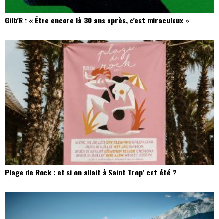
Gilb’R : « Être encore là 30 ans après, c’est miraculeux »
Plage de Rock : et si on allait à Saint Trop’ cet été ?