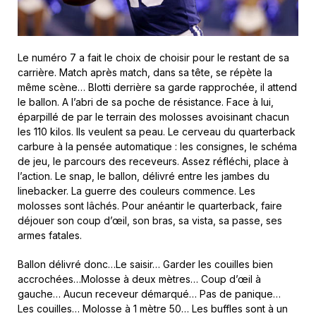
Le numéro 7 a fait le choix de choisir pour le restant de sa
carrière. Match après match, dans sa tête, se répète la
même scène… Blotti derrière sa garde rapprochée, il attend
le ballon. A l’abri de sa poche de résistance. Face à lui,
éparpillé de par le terrain des molosses avoisinant chacun
les 110 kilos. Ils veulent sa peau. Le cerveau du quarterback
carbure à la pensée automatique : les consignes, le schéma
de jeu, le parcours des receveurs. Assez réfléchi, place à
l’action. Le snap, le ballon, délivré entre les jambes du
linebacker. La guerre des couleurs commence. Les
molosses sont lâchés. Pour anéantir le quarterback, faire
déjouer son coup d’œil, son bras, sa vista, sa passe, ses
armes fatales.
Ballon délivré donc…Le saisir… Garder les couilles bien
accrochées…Molosse à deux mètres… Coup d’œil à
gauche… Aucun receveur démarqué… Pas de panique…
Les couilles… Molosse à 1 mètre 50… Les buffles sont à un