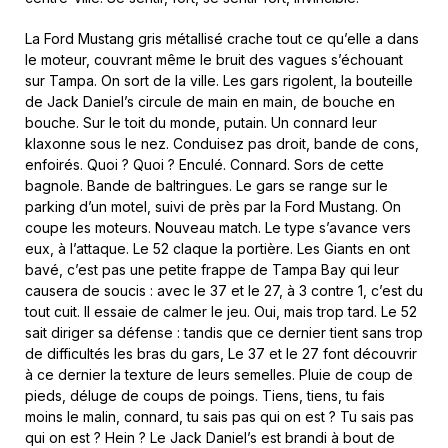
La Ford Mustang gris métallisé crache tout ce qu’elle a dans
le moteur, couvrant même le bruit des vagues s’échouant
sur Tampa. On sort de la ville. Les gars rigolent, la bouteille
de Jack Daniel’s circule de main en main, de bouche en
bouche. Sur le toit du monde, putain. Un connard leur
klaxonne sous le nez. Conduisez pas droit, bande de cons,
enfoirés. Quoi ? Quoi ? Enculé. Connard. Sors de cette
bagnole. Bande de baltringues. Le gars se range sur le
parking d’un motel, suivi de près par la Ford Mustang. On
coupe les moteurs. Nouveau match. Le type s’avance vers
eux, à l’attaque. Le 52 claque la portière. Les Giants en ont
bavé, c’est pas une petite frappe de Tampa Bay qui leur
causera de soucis : avec le 37 et le 27, à 3 contre 1, c’est du
tout cuit. Il essaie de calmer le jeu. Oui, mais trop tard. Le 52
sait diriger sa défense : tandis que ce dernier tient sans trop
de difficultés les bras du gars, Le 37 et le 27 font découvrir
à ce dernier la texture de leurs semelles. Pluie de coup de
pieds, déluge de coups de poings. Tiens, tiens, tu fais
moins le malin, connard, tu sais pas qui on est ? Tu sais pas
qui on est ? Hein ? Le Jack Daniel’s est brandi à bout de