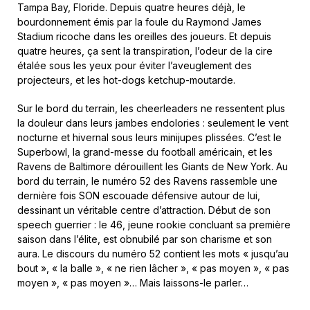
Tampa Bay, Floride. Depuis quatre heures déjà, le
bourdonnement émis par la foule du Raymond James
Stadium ricoche dans les oreilles des joueurs. Et depuis
quatre heures, ça sent la transpiration, l’odeur de la cire
étalée sous les yeux pour éviter l’aveuglement des
projecteurs, et les hot-dogs ketchup-moutarde.
Sur le bord du terrain, les cheerleaders ne ressentent plus
la douleur dans leurs jambes endolories : seulement le vent
nocturne et hivernal sous leurs minijupes plissées. C’est le
Superbowl, la grand-messe du football américain, et les
Ravens de Baltimore dérouillent les Giants de New York. Au
bord du terrain, le numéro 52 des Ravens rassemble une
dernière fois SON escouade défensive autour de lui,
dessinant un véritable centre d’attraction. Début de son
speech guerrier : le 46, jeune rookie concluant sa première
saison dans l’élite, est obnubilé par son charisme et son
aura. Le discours du numéro 52 contient les mots « jusqu’au
bout », « la balle », « ne rien lâcher », « pas moyen », « pas
moyen », « pas moyen »… Mais laissons-le parler…