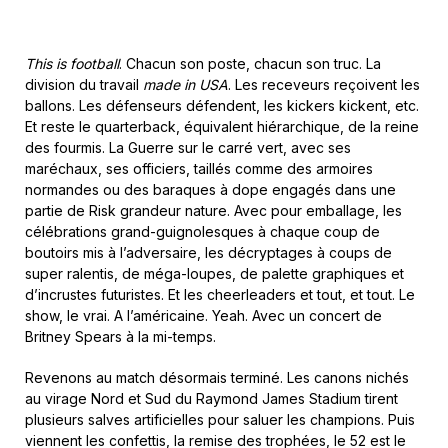
This is football
. Chacun son poste, chacun son truc. La
division du travail
made in USA
. Les receveurs reçoivent les
ballons. Les défenseurs défendent, les kickers kickent, etc.
Et reste le quarterback, équivalent hiérarchique, de la reine
des fourmis. La Guerre sur le carré vert, avec ses
maréchaux, ses officiers, taillés comme des armoires
normandes ou des baraques à dope engagés dans une
partie de Risk grandeur nature. Avec pour emballage, les
célébrations grand-guignolesques à chaque coup de
boutoirs mis à l’adversaire, les décryptages à coups de
super ralentis, de méga-loupes, de palette graphiques et
d’incrustes futuristes. Et les cheerleaders et tout, et tout. Le
show, le vrai. A l’américaine. Yeah. Avec un concert de
Britney Spears à la mi-temps.
Revenons au match désormais terminé. Les canons nichés
au virage Nord et Sud du Raymond James Stadium tirent
plusieurs salves artificielles pour saluer les champions. Puis
viennent les confettis, la remise des trophées, le 52 est le