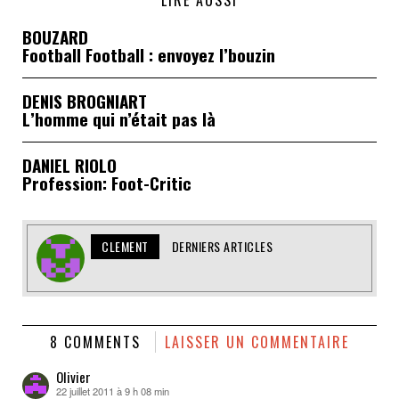
BOUZARD
Football Football : envoyez l’bouzin
DENIS BROGNIART
L’homme qui n’était pas là
DANIEL RIOLO
Profession: Foot-Critic
CLEMENT
DERNIERS ARTICLES
8 COMMENTS
LAISSER UN COMMENTAIRE
Olivier
22 juillet 2011 à 9 h 08 min
dit :