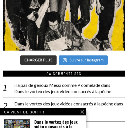
CHARGER PLUS
Suivre sur Instagram
CA COMMENTE SEC
il a pas de genoux Messi comme P comelade
dans
Dans le vortex des jeux vidéo consacrés à la pêche
Dans le vortex des jeux vidéos consacrés à la pêche
dans
PACÔME THIELLEMENT
CA VIENT DE SORTIR
La séance d’Hip Gnose
Dans le vortex des jeux
vidéo consacrés à la
La Patrie
dans