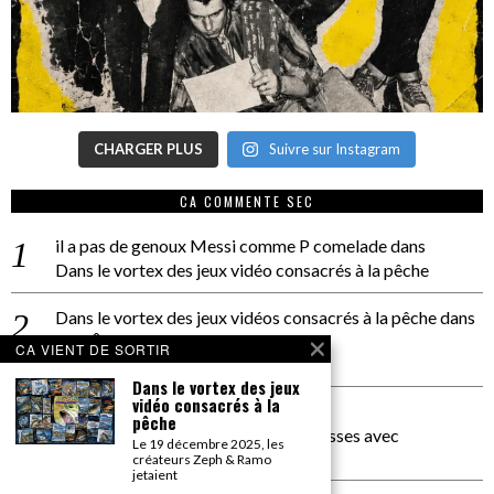
CHARGER PLUS
Suivre sur Instagram
CA COMMENTE SEC
il a pas de genoux Messi comme P comelade
dans
Dans le vortex des jeux vidéo consacrés à la pêche
Dans le vortex des jeux vidéos consacrés à la pêche
dans
PACÔME THIELLEMENT
CA VIENT DE SORTIR
La séance d’Hip Gnose
Dans le vortex des jeux
vidéo consacrés à la
La Patrie
dans
pêche
On a parlé Dolce Vita et lutte des classes avec
Le 19 décembre 2025, les
Bernardino Femminielli
créateurs Zeph & Ramo
jetaient