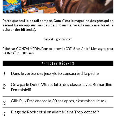
Parce que seul le détail compte, Gonzaï est le magazine des gens qui en
savent beaucoup sur très peu de choses (le rock, la mauvaise foi et la
cuisson des biftecks).
desk AT gonzai.com
Edité par GONZAÏ MEDIA. Pour tout envoi : CBE, 6 rue André Messager, pour
GONZAÏ, 75018 Paris
ARTICLES RÉCENTS
Dans le vortex des jeux vidéo consacrés à la pêche
On a parlé Dolce Vita et lutte des classes avec Bernardino
Femminielli
Gilb’R : « Être encore là 30 ans après, c’est miraculeux »
Plage de Rock : et si on allait à Saint Trop’ cet été ?