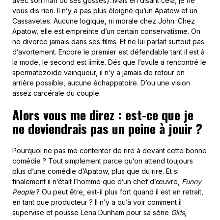
avec son mari ou ses gosses). Mais en disant cela, je ne
vous dis rien. Il n’y a pas plus éloigné qu’un Apatow et un
Cassavetes. Aucune logique, ni morale chez John. Chez
Apatow, elle est empreinte d’un certain conservatisme. On
ne divorce jamais dans ses films. Et ne lui parlait surtout pas
d’avortement. Encore le premier est défendable tant il est à
la mode, le second est limite. Dés que l’ovule a rencontré le
spermatozoïde vainqueur, il n’y a jamais de retour en
arrière possible, aucune échappatoire. D’ou une vision
assez carcérale du couple.
Alors vous me direz : est-ce que je
ne deviendrais pas un peine à jouir ?
Pourquoi ne pas me contenter de rire à devant cette bonne
comédie ? Tout simplement parce qu’on attend toujours
plus d’une comédie d’Apatow, plus que du rire. Et si
finalement il n’était l’homme que d’un chef d’œuvre,
Funny
People
? Ou peut être, est-il plus fort quand il est en retrait,
en tant que producteur ? Il n’y a qu’à voir comment il
supervise et pousse Lena Dunham pour sa série
Girls
,