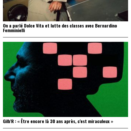
On a parlé Dolce Vita et lutte des classes avec Bernardino
Femminielli
Gilb’R : « Être encore là 30 ans après, c’est miraculeux »