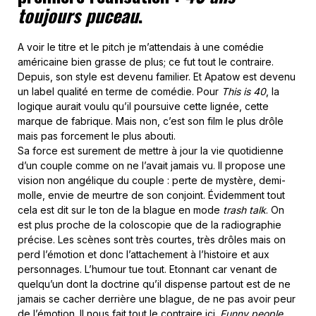
toujours puceau
.
A voir le titre et le pitch je m’attendais à une comédie
américaine bien grasse de plus; ce fut tout le contraire.
Depuis, son style est devenu familier. Et Apatow est devenu
un label qualité en terme de comédie. Pour
This is 40
, la
logique aurait voulu qu’il poursuive cette lignée, cette
marque de fabrique. Mais non, c’est son film le plus drôle
mais pas forcement le plus abouti.
Sa force est surement de mettre à jour la vie quotidienne
d’un couple comme on ne l’avait jamais vu. Il propose une
vision non angélique du couple : perte de mystère, demi-
molle, envie de meurtre de son conjoint. Évidemment tout
cela est dit sur le ton de la blague en mode
trash talk
. On
est plus proche de la coloscopie que de la radiographie
précise. Les scènes sont très courtes, très drôles mais on
perd l’émotion et donc l’attachement à l’histoire et aux
personnages. L’humour tue tout. Etonnant car venant de
quelqu’un dont la doctrine qu’il dispense partout est de ne
jamais se cacher derrière une blague, de ne pas avoir peur
de l’émotion. Il nous fait tout le contraire ici.
Funny people
,