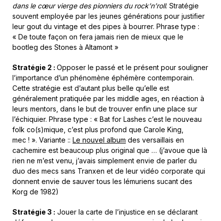
dans le cœur vierge des pionniers du rock’n’roll
. Stratégie
souvent employée par les jeunes générations pour justifier
leur gout du vintage et des pipes à bourrer. Phrase type :
« De toute façon on fera jamais rien de mieux que le
bootleg des Stones à Altamont »
Stratégie 2 :
Opposer le passé et le présent pour souligner
l’importance d’un phénomène éphémère contemporain.
Cette stratégie est d’autant plus belle qu’elle est
généralement pratiquée par les middle ages, en réaction à
leurs mentors, dans le but de trouver enfin une place sur
l’échiquier. Phrase type : « Bat for Lashes c’est le nouveau
folk co(s)mique, c’est plus profond que Carole King,
mec ! ». Variante ::
Le nouvel album
des versaillais en
cachemire est beaucoup plus original que … (j’avoue que là
rien ne m’est venu, j’avais simplement envie de parler du
duo des mecs sans Tranxen et de leur vidéo corporate qui
donnent envie de sauver tous les lémuriens sucant des
Korg de 1982)
Stratégie 3 :
Jouer la carte de l’injustice en se déclarant