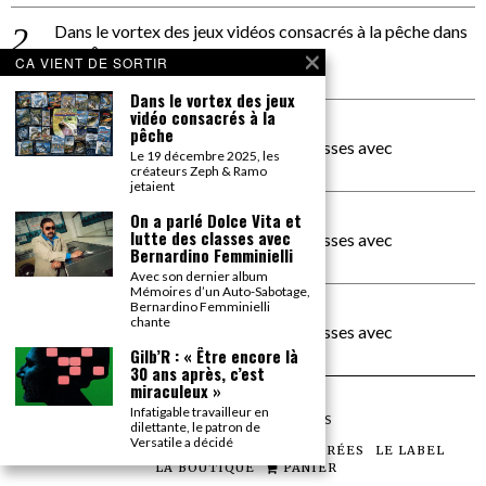
Dans le vortex des jeux vidéos consacrés à la pêche
dans
PACÔME THIELLEMENT
CA VIENT DE SORTIR
La séance d’Hip Gnose
Dans le vortex des jeux
vidéo consacrés à la
La Patrie
dans
pêche
On a parlé Dolce Vita et lutte des classes avec
Le 19 décembre 2025, les
Bernardino Femminielli
créateurs Zeph & Ramo
jetaient
carte noire negra à l'o tiede
dans
On a parlé Dolce Vita et
lutte des classes avec
On a parlé Dolce Vita et lutte des classes avec
Bernardino Femminielli
Bernardino Femminielli
Avec son dernier album
Mémoires d’un Auto-Sabotage,
moise et son mascaré
dans
Bernardino Femminielli
chante
On a parlé Dolce Vita et lutte des classes avec
Bernardino Femminielli
Gilb’R : « Être encore là
30 ans après, c’est
miraculeux »
Infatigable travailleur en
©
2026
TOUS DROITS RÉSERVÉS
dilettante, le patron de
Versatile a décidé
LES ARTICLES
LE MAGAZINE
LES SOIRÉES
LE LABEL
LA BOUTIQUE
PANIER