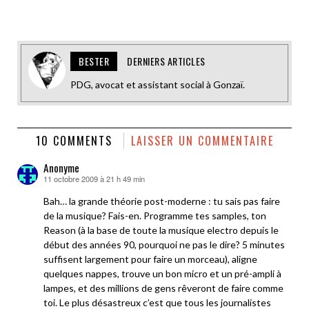
BESTER
DERNIERS ARTICLES
PDG, avocat et assistant social à Gonzaï.
10 COMMENTS
LAISSER UN COMMENTAIRE
Anonyme
11 octobre 2009 à 21 h 49 min
dit :
Bah… la grande théorie post-moderne : tu sais pas faire
de la musique? Fais-en. Programme tes samples, ton
Reason (à la base de toute la musique electro depuis le
début des années 90, pourquoi ne pas le dire? 5 minutes
suffisent largement pour faire un morceau), aligne
quelques nappes, trouve un bon micro et un pré-ampli à
lampes, et des millions de gens rêveront de faire comme
toi. Le plus désastreux c’est que tous les journalistes