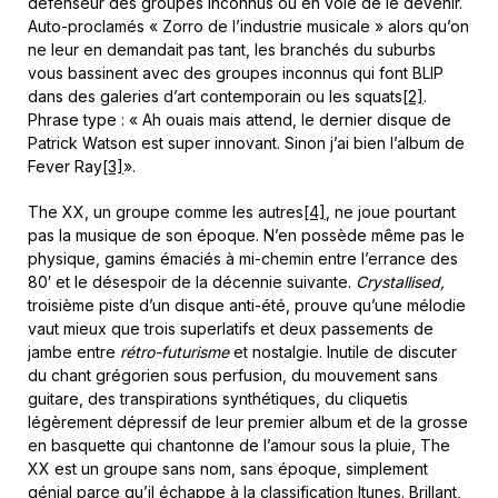
défenseur des groupes inconnus ou en voie de le devenir.
Auto-proclamés « Zorro de l’industrie musicale » alors qu’on
ne leur en demandait pas tant, les branchés du suburbs
vous bassinent avec des groupes inconnus qui font BLIP
dans des galeries d’art contemporain ou les squats
[2]
.
Phrase type : « Ah ouais mais attend, le dernier disque de
Patrick Watson est super innovant. Sinon j’ai bien l’album de
Fever Ray
[3]
».
The XX, un groupe comme les autres
[4]
, ne joue pourtant
pas la musique de son époque. N’en possède même pas le
physique, gamins émaciés à mi-chemin entre l’errance des
80′ et le désespoir de la décennie suivante.
Crystallised,
troisième piste d’un disque anti-été, prouve qu’une mélodie
vaut mieux que trois superlatifs et deux passements de
jambe entre
rétro-futurisme
et nostalgie. Inutile de discuter
du chant grégorien sous perfusion, du mouvement sans
guitare, des transpirations synthétiques, du cliquetis
légèrement dépressif de leur premier album et de la grosse
en basquette qui chantonne de l’amour sous la pluie, The
XX est un groupe sans nom, sans époque, simplement
génial parce qu’il échappe à la classification Itunes. Brillant,